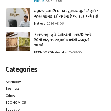
Politics
2026-08-06
મહારાષ્ટ્રના ‘સિંઘમ’ IAS તુકારામ મુન્ઢે કોણ છે?
જાણો શા માટે ફરી ચર્ચામાં છે આ કડક અધિકારી
National
2026-08-06
કાગળ નહીં, હવે પોલિમરની બનશે ₹10 અને
₹20ની નોટ, આ નાણાકીય વર્ષથી ચલણમાં
આવશે
ECONOMICS
National
2026-08-06
Categories
Astrology
Business
Crime
ECONOMICS
Education