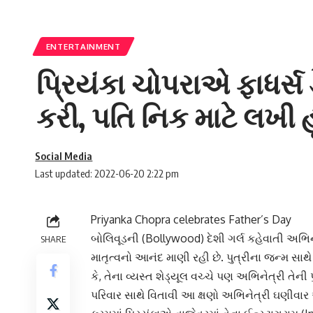
ENTERTAINMENT
પ્રિયંકા ચોપરાએ ફાધર્સ
કરી, પતિ નિક માટે લખી હૃ
Social Media
Last updated: 2022-06-20 2:22 pm
Priyanka Chopra celebrates Father’s Day
બોલિવૂડ
ની (Bollywood) દેશી ગર્લ કહેવાતી અભિ
SHARE
માતૃત્વનો આનંદ માણી રહી છે. પુત્રીના જન્મ સાથ
કે, તેના વ્યસ્ત શેડ્યૂલ વચ્ચે પણ અભિનેત્રી તેની
પરિવાર સાથે વિતાવી આ ક્ષણો અભિનેત્રી ઘણીવાર