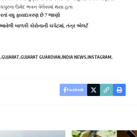
જોધપુરના ઉમેદ ભવન પેલેસમાં થયા હતા
કરતાં વધુ ફાયદાકરણ છે ? જાણો
આવેલી બાળકી કોરોનાની ચપેટમાં, તંત્ર એલર્ટ
D
GUJARAT
GUJARAT GUARDIAN
INDIA NEWS
INSTAGRAM
Facebook