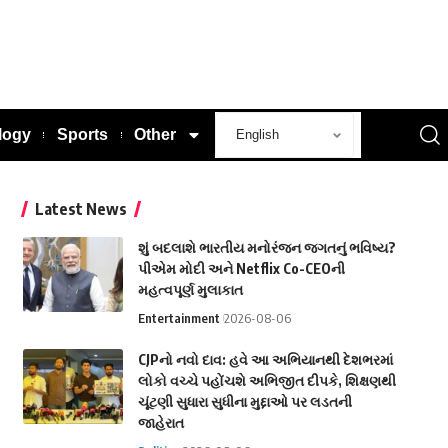
logy
Sports
Other
Latest News
શું બદલાશે ભારતીય મનોરંજન જગતનું ભવિષ્ય?
પીએમ મોદી અને Netflix Co-CEOની
મહત્વપૂર્ણ મુલાકાત
Entertainment
2026-08-06
CJPનો નવો દાવ: હવે આ અભિયાનથી દેશભરમાં
લોકો વચ્ચે પહોંચશે અભિજીત દીપકે, શિક્ષણથી
ચૂંટણી સુધારા સુધીના મુદ્દાઓ પર લડતની
જાહેરાત