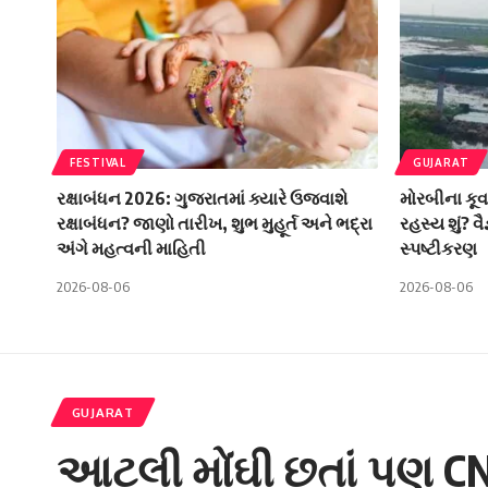
FESTIVAL
GUJARAT
રક્ષાબંધન 2026: ગુજરાતમાં ક્યારે ઉજવાશે
મોરબીના કૂવ
રક્ષાબંધન? જાણો તારીખ, શુભ મુહૂર્ત અને ભદ્રા
રહસ્ય શું? વ
અંગે મહત્વની માહિતી
સ્પષ્ટીકરણ
2026-08-06
2026-08-06
GUJARAT
આટલી મોંઘી છતાં પણ CNG 