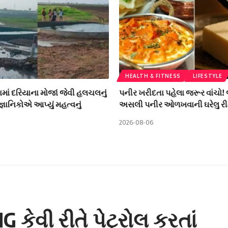
HEALTH & FITNESS
LIFESTYLE
ામાં દરિયાના મોજાં જેવી હલચલનું
પનીર ખરીદતા પહેલા જરૂર વાંચો!
ૈજ્ઞાનિકોએ આપ્યું મહત્વનું
અસલી પનીર ઓળખવાની ઘરેલુ રી
2026-08-06
કેવી રીતે પેટ્રોલ કરતાં