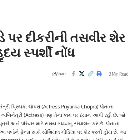
 ડે પર દીકરીની તસવીર શેર
દય સ્પર્શી નોંધ
3 Min Read
Share
નેત્રી
પ્રિયંકા ચોપરા
(Actress Priyanka Chopra) પોતાના
ે અભિનેત્રી (Actress) પણ તેના કામ પર ધ્યાન આપી રહી છે. જો
 પુત્રી અને પરિવાર માટે સમય કાઢવાનું સંચાલન કરે છે. પોતાના
 આ પળોને ફેન્સ સાથે સોશિયલ મીડિયા પર શેર કરતી હોય છે. આ