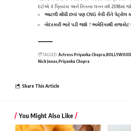
દઈએ કે પ્રિયંકા અને નિકના લગ્ન વર્ષ 2018માં 
આટલી મોંઘી છતાં પણ CNG કેવી રીતે પેટ્રોલ 
બેદરકારી ભારે પડી જશે ! અમેરિકાથી રાજકોટ 
TAGGED:
Actress Priyanka Chopra
BOLLYWOO
Nick Jonas
Priyanka Chopra
Share This Article
You Might Also Like