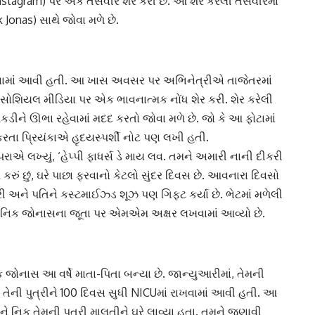
nstagram) પર એક તસવીર શેર કરી છે. આ શેર કરેલી તસવીરમાં
 Jonas) સાથે જોવા મળે છે.
ામાં આવી હતી. આ ખાસ અવસર પર અભિનેત્રીએ તાજેતરમાં
ી સોશિયલ મીડિયા પર એક ભાવનાત્મક નોંધ શેર કરી. શેર કરેલી
ીને ઊભા રહેવામાં મદદ કરતો જોવા મળે છે. જો કે આ ફોટામાં
ર કરતા પ્રિયંકાએ હૃદયસ્પર્શી નોટ પણ લખી હતી.
ોપરાએ લખ્યું, ‘હેપ્પી ફાધર્સ ડે માય લવ. તમને અમારી નાની દીકરી
કરું છું, ઘરે પાછા ફરવાનો કેટલો સુંદર દિવસ છે. આવનારા દિવસો
અને પતિને કસ્ટમાઈઝ્ડ શૂઝ પણ ગિફ્ટ કર્યા છે. ભેટમાં મળેલી
ે નિક જોનાસના જૂતા પર એમએમ અક્ષર લખવામાં આવ્યો છે.
ક જોનાસ આ વર્ષે માતા-પિતા બન્યા છે. જાન્યુઆરીમાં, તેમની
ેની પુત્રીને 100 દિવસ સુધી NICUમાં રાખવામાં આવી હતી. આ
ે નિક તેમની પુત્રી માલતીને ઘરે લાવ્યા હતા. તમને જણાવી