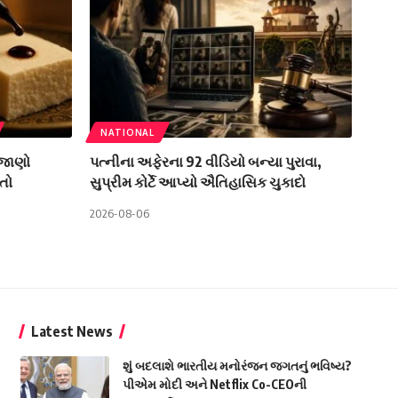
NATIONAL
 જાણો
પત્નીના અફેરના 92 વીડિયો બન્યા પુરાવા,
તો
સુપ્રીમ કોર્ટે આપ્યો ઐતિહાસિક ચુકાદો
2026-08-06
Latest News
શું બદલાશે ભારતીય મનોરંજન જગતનું ભવિષ્ય?
પીએમ મોદી અને Netflix Co-CEOની