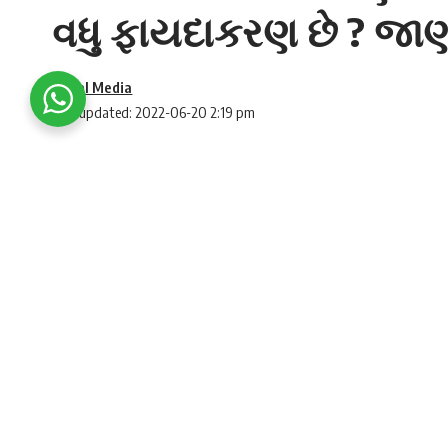
વધુ ફાયદાકરણ છે ? જા
Social Media
Last updated: 2022-06-20 2:19 pm
how can CNG be more beneficial
પહેલાં પેટ્રોલના મુકાબલે સીએનજીની કિંમત 
SHARE
ભરખમ વધારો જોવા મળ્યો છે, જેથી આ બંનેની કિંમત
ખરીદવ સારો વિકલ્પ હોય છે.
જો કોઇ વ્યક્તિ બજારમાં
કાર ખરીદવા
(To buy a c
હાઇબ્રિડ કાર, સીએનજી કાર અને ઇલેક્ટ્રિક કાર
કાર ખૂબ પહેલાંથી જ બજારમાં લોકોની પસંદ બની છ
પણ લોકોને પસંદ આવી રહી છે. પરંતુ જો પેટ્રો
ઇંધણોની કિંમતમાં વધારો થવાના કારણે લોકો વધુ કં
અને કઇ કાર ખરીદે.