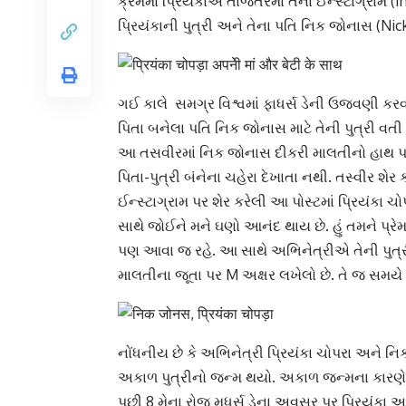
ક્રમમાં પ્રિયંકાએ તાજેતરમાં તેના
ઈન્સ્ટાગ્રામ
(I
પ્રિયંકાની પુત્રી અને તેના પતિ
નિક જોનાસ
(Nick
ગઈ કાલે સમગ્ર વિશ્વમાં
ફાધર્સ ડે
ની ઉજવણી કરવ
પિતા બનેલા પતિ નિક જોનાસ માટે તેની પુત્રી વત
આ તસવીરમાં નિક જોનાસ દીકરી માલતીનો હાથ પકડ
પિતા-પુત્રી બંનેના ચહેરા દેખાતા નથી. તસ્વીર શે
ઈન્સ્ટાગ્રામ પર શેર કરેલી આ પોસ્ટમાં પ્રિયંકા ચ
સાથે જોઈને મને ઘણો આનંદ થાય છે. હું તમને પ્રેમ 
પણ આવા જ રહે. આ સાથે અભિનેત્રીએ તેની પુત્રી 
માલતીના જૂતા પર M અક્ષર લખેલો છે. તે જ સમય
નોંધનીય છે કે અભિનેત્રી પ્રિયંકા ચોપરા અને નિ
અકાળ પુત્રીનો જન્મ થયો. અકાળ જન્મના કારણે ત
પછી 8 મેના રોજ મધર્સ ડેના અવસર પર પ્રિયંકા અન