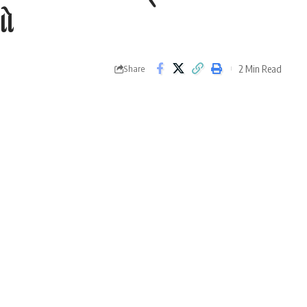
ણો
2 Min Read
Share
ખૂબ ઓછી હોય છે પરંતુ થોડા દિવસોમાં સીએનજીના ભાવમાં
ોમાં અંતર ઘટ્યું છે. પરંતુ તેમછતાં પણ લોકો માટે સીએનજી કાર
ar) જાય છે તો તેની પાસે
પેટ્રોલ કાર
(Petrol car), ડીઝલ કાર,
 ખરીદવાના વિકલ્પ હોય છે. તેમાં પેટ્રોલ, ડીઝલ અને સીએનજી
ે પરંતુ હવે હાઇબ્રિડ અને
ઇલેક્ટ્રિક
(Hybrid and electric) કાર
લ અને સીએનજી કાર પર નજર કરીએ તો થોડા સમયમાં આ બંને
ફ્યૂજ થઇ ગયા છે કારણ કે બંને વિકલ્પોમાંથી કોની પસંદગી કરે