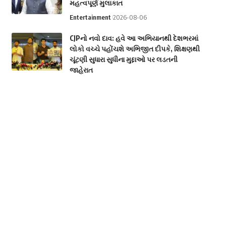
મહત્વપૂર્ણ મુલાકાત
Entertainment
2026-08-06
CJPનો નવો દાવ: હવે આ અભિયાનથી દેશભરમાં
લોકો વચ્ચે પહોંચશે અભિજીત દીપકે, શિક્ષણથી
ચૂંટણી સુધારા સુધીના મુદ્દાઓ પર લડતની
જાહેરાત
Politics
2026-08-06
મહારાષ્ટ્રના ‘સિંઘમ’ IAS તુકારામ મુન્ઢે કોણ છે?
જાણો શા માટે ફરી ચર્ચામાં છે આ કડક અધિકારી
National
2026-08-06
કાગળ નહીં, હવે પોલિમરની બનશે ₹10 અને
₹20ની નોટ, આ નાણાકીય વર્ષથી ચલણમાં
આવશે
ECONOMICS
National
2026-08-06
Categories