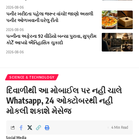
2026-08-06
પનીર ખરીદતા પહેલા જરૂર વાંચો! જાણો અસલી
પનીર ઓળખવાની ઘરેલુ રીતો
2026-08-06
પત્નીના અફેરના 92 વીડિયો બન્યા પુરાવા, સુપ્રીમ
કોર્ટે આપ્યો ઐતિહાસિક ચુકાદો
2026-08-06
SCIENCE & TECHNOLOGY
દિવાળીથી આ મોબાઈલ પર નહીં ચાલે
Whatsapp, 24 ઓક્ટોબરથી નહીં
મોકલી શકાશે મેસેજ
4 Min Read
Social Media