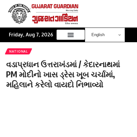
Friday, Aug 7, 2026
NATIONAL
વડાપ્રધાન ઉત્તરાખંડમાં / કેદારનાથમાં
PM મોદીનો ખાસ ડ્રેસ ખૂબ ચર્ચામાં,
મહિલાને કરેલો વાયદો નિભાવ્યો