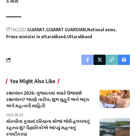
6 માસ
TAGGED:
GUJARAT
GUJARAT GUARDIAN
National news
Prime minister in uttarakhand
Uttarakhand
You Might Also Like
રક્ષાબંધન 2026: ગુજરાતમાં ક્યારે ઉજવાશે
રક્ષાબંધન? જાણો તારીખ, શુભ મુહૂર્ત અને ભદ્રા
અંગે મહત્વની માહિતી
2026-08-06
મોરબીના કૂવામાં દરિયાના મોજાં જેવી હલચલનું
રહસ્ય શું? વૈજ્ઞાનિકોએ આપ્યું મહત્વનું
સ્પષ્ટીકરણ