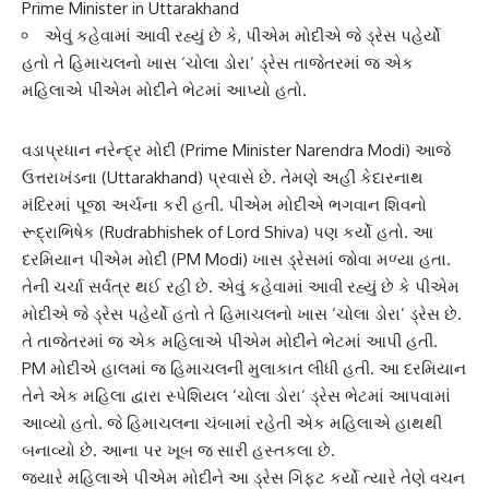
Prime Minister in Uttarakhand
એવું કહેવામાં આવી રહ્યું છે કે, પીએમ મોદીએ જે ડ્રેસ પહેર્યો
હતો તે હિમાચલનો ખાસ ‘ચોલા ડોરા’ ડ્રેસ તાજેતરમાં જ એક
મહિલાએ પીએમ મોદીને ભેટમાં આપ્યો હતો.
વડાપ્રધાન નરેન્દ્ર મોદી
(Prime Minister Narendra Modi) આજે
ઉત્તરાખંડ
ના (Uttarakhand) પ્રવાસે છે. તેમણે અહીં કેદારનાથ
મંદિરમાં પૂજા અર્ચના કરી હતી. પીએમ મોદીએ ભગવાન શિવનો
રૂદ્રાભિષેક (Rudrabhishek of Lord Shiva) પણ કર્યો હતો. આ
દરમિયાન
પીએમ મોદી
(PM Modi) ખાસ ડ્રેસમાં જોવા મળ્યા હતા.
તેની ચર્ચા સર્વત્ર થઈ રહી છે. એવું કહેવામાં આવી રહ્યું છે કે પીએમ
મોદીએ જે ડ્રેસ પહેર્યો હતો તે
હિમાચલ
નો ખાસ ‘ચોલા ડોરા’ ડ્રેસ છે.
તે તાજેતરમાં જ એક મહિલાએ પીએમ મોદીને ભેટમાં આપી હતી.
PM મોદીએ હાલમાં જ
હિમાચલ
ની મુલાકાત લીધી હતી. આ દરમિયાન
તેને એક મહિલા દ્વારા સ્પેશિયલ ‘ચોલા ડોરા’ ડ્રેસ ભેટમાં આપવામાં
આવ્યો હતો. જે
હિમાચલ
ના ચંબામાં રહેતી એક મહિલાએ હાથથી
બનાવ્યો છે. આના પર ખૂબ જ સારી હસ્તકલા છે.
જ્યારે મહિલાએ પીએમ મોદીને આ ડ્રેસ ગિફ્ટ કર્યો ત્યારે તેણે વચન