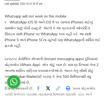
Last updated: 2022-10-21 10:37 am
Whatsapp will not work on this mobile
WhatsApp iOS 10 અને iOS 11 પર ચાલતા iPhones માટેનું
સમર્થન પાછું ખેંચી રહ્યું છે. એટલે કે આ પ્રકારની ઓપરેટિંગ
સિસ્ટમ સાથે iPhone પર WhatsApp કામ નહીં કરે. આ સાથે
iPhone 5 અને iPhone 5Cના યૂઝર્સ પણ WhatsAppની સર્વિસ લઈ
શકશે નહીં.
ઇન્સ્ટન્ટ મેસેજિંગ એપ્સ
ની (Instant messaging apps) દુનિયામાં
વોટ્સએપ
(Whats App) એક મોટું નામ છે. સમગ્ર વિશ્વમાં તેના 2
અબજ માસિક સક્રિય વપરાશકર્તાઓ છે. ભારત તેનું સૌથી મોટું
બજાર (Indian Market)છે કારણ કે તેના
500 મિલિયન
થી વધુ
વપરાશકર્તાઓ છે.
દિવાળી આવવાની છે. જેની ખુશીમાં લોકો તેમના ફોનના
વોટ્સએપ
પરથી શુભેચ્છા પાઠવશે. તહેવારની શુભેચ્છા પાઠવશે. ફોટા અને
વીડિયો શેર કરશે. પરંતુ દિવાળી (Diwali)થી દરેકને આ સુવિધા મળી