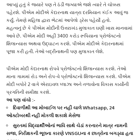
આપ્યું હતું કે જ્યારે પણ તે ઠંડી જગ્યાએ જશે ત્યારે તે ચોક્કસ
પહેરશે. પીએમ મોદીએ
કેદારનાથ યાત્રા
દરમિયાન કંઈક આવું જ
કર્યું. તેમણે મહિલા દ્વારા ભેટમાં આપેલો ડ્રેસ પહેર્યો હતો.
મહત્વનું છે કે પીએમ મોદીની
ઉત્તરાખંડ
મુલાકાત ઘણી ખાસ માનવામાં
આવે છે. પીએમ મોદી અહીં 3400 કરોડ રૂપિયાના પ્રોજેક્ટનો
શિલાન્યાસ અથવા ઉદ્ઘાટન કરશે. પીએમ મોદીએ
કેદારનાથ
માં
પૂજા કરી હતી. તેઓ બદ્રીનાથની પણ મુલાકાત લેશે.
પીએમ મોદી
કેદારનાથ રોપવે પ્રોજેક્ટ
નો શિલાન્યાસ કરશે. તેઓ
માના ગામમાં રોડ અને રોપ-વે પ્રોજેક્ટનો શિલાન્યાસ કરશે. પીએમ
મોદી બપોરે 2 વાગે એરાઇવલ પ્લાઝા અને તળાવોના
વિકાસ કાર્યો
ની
પ્રગતિની સમીક્ષા કરશે.
આ પણ વાંચો :-
દિવાળીથી આ મોબાઈલ પર નહીં ચાલે Whatsapp, 24
ઓક્ટોબરથી નહીં મોકલી શકાશે મેસેજ
સુરતમાં વિદ્યાર્થીઓનાં ભાવિ સાથે ચેડાં કરનારને માત્ર નામની
સજા, નિરીક્ષકની ભૂલના કારણે VNSGUના 4 છાત્રોના બગડ્યા હતા