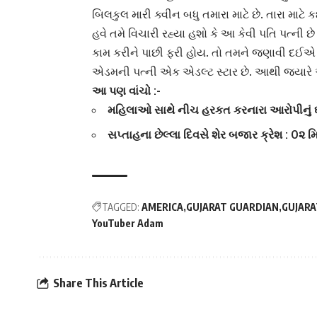
બિલકુલ મારી ક્વીન બધુ તમારા માટે છે. તારા માટે
હવે તમે વિચારી રહ્યા હશો કે આ કેવી પતિ પત્ની છ
કામ કરીને પાછી ફરી હોય. તો તમને જણાવી દઈએ કે
એડમની પત્ની એક
એડલ્ટ સ્ટાર
છે. આથી જ્યારે એ
આ પણ વાંચો :-
મહિલાઓ સાથે નીચ હરકત કરનારા આરોપીનું ઘર ર
સપ્તાહના છેલ્લા દિવસે શેર બજાર ક્રેશ : 0૨ 
TAGGED:
AMERICA
GUJARAT GUARDIAN
GUJARA
YouTuber Adam
Share This Article