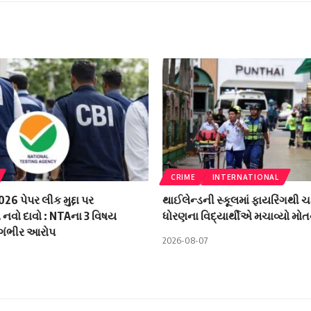
CRIME
INTERNATIONAL
6 પેપર લીક મુદ્દા પર
થાઈલેન્ડની સ્કૂલમાં ફાયરિંગથી 
વો દાવો : NTAના 3 વિષય
ધોરણના વિદ્યાર્થીએ મચાવ્યો મોત
 ગંભીર આરોપ
2026-08-07