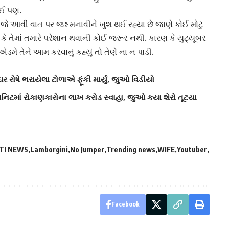
 કઈ પણ.
ે જે આવી વાત પર જશ્ન મનાવીને ખુશ થઈ રહ્યા છે જાણે કોઈ મોટું
 તેમાં તમારે પરેશાન થવાની કોઈ જરૂર નથી. કારણ કે યુટ્યૂબર
ડમે તેને આમ કરવાનું કહ્યું તો તેણે ના ન પાડી.
ોષે ભરાયેલા ટોળાએ ફૂંકી માર્યું, જુઓ વિડીયો
મિનિટમાં રોકાણકારોના લાખ કરોડ સ્વાહા, જુઓ કયા શેરો તૂટયા
TI NEWS
Lamborgini
No Jumper
Trending news
WIFE
Youtuber
Facebook