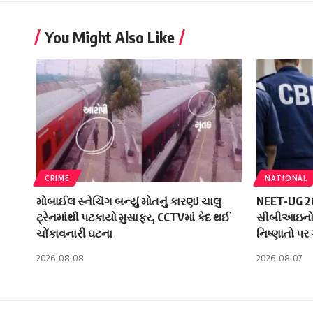
You Might Also Like
CRIME
NATIONAL
મોબાઈલ સ્નેચિંગ બન્યું મોતનું કારણ! ચાલુ
NEET-UG 202
ટ્રેનમાંથી પટકાયો મુસાફર, CCTVમાં કેદ થઈ
સીબીઆઇનો ન
ચોંકાવનારી ઘટના
નિષ્ણાતો પર
2026-08-08
2026-08-07