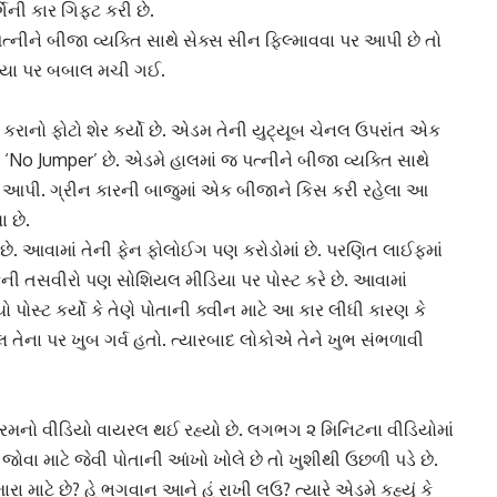
્ગિની કાર
ગિફ્ટ કરી છે.
પત્નીને બીજા વ્યક્તિ સાથે સેક્સ સીન ફિલ્માવવા પર આપી છે તો
યા પર બબાલ મચી ગઈ.
ાનો ફોટો શેર કર્યો છે.
એડમ
તેની યુટ્યૂબ ચેનલ ઉપરાંત એક
મ ‘No Jumper’ છે.
એડમે
હાલમાં જ પત્નીને બીજા વ્યક્તિ સાથે
 આપી. ગ્રીન કારની બાજુમાં એક બીજાને કિસ કરી રહેલા આ
 છે.
 છે. આવામાં તેની ફેન ફોલોઈગ પણ કરોડોમાં છે. પરણિત લાઈફમાં
ળકની તસવીરો પણ
સોશિયલ મીડિયા
પર પોસ્ટ કરે છે. આવામાં
ો પોસ્ટ
કર્યો કે તેણે પોતાની ક્વીન માટે આ કાર લીધી કારણ કે
 તેના પર ખુબ ગર્વ હતો. ત્યારબાદ લોકોએ તેને ખુભ સંભળાવી
્રમનો
વીડિયો વાયરલ
થઈ રહ્યો છે. લગભગ ૨ મિનિટના વીડિયોમાં
વા માટે જેવી પોતાની આંખો ખોલે છે તો ખુશીથી ઉછળી પડે છે.
ારા માટે છે? હે ભગવાન આને હું રાખી લઉ? ત્યારે એડમે કહ્યું કે