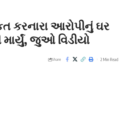
ત કરનારા આરોપીનું ઘર
 માર્યું, જુઓ વિડીયો
2 Min Read
Share
િક દુર્વ્યવહાર કરનારા મુખ્ય આરોપીના ઘરને તેના જ ગામના
 આ ઘટના વિરૂદ્ધ ગુસ્સો હતો. ત્યારે હવે આરોપીના પોતાના જ
રહ્યા છે. મહિલા સાથે બર્બરતા કરનારા
મૈતઈ સમુદાય
ના લોકો
સમુદાયના લોકો છે.
ી :