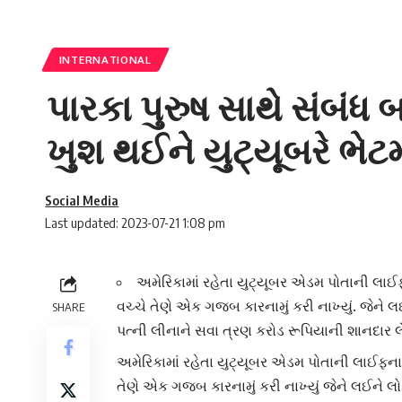
INTERNATIONAL
પારકા પુરુષ સાથે સંબંધ બ
ખુશ થઈને યુટ્યૂબરે ભેટમ
Social Media
Last updated: 2023-07-21 1:08 pm
અમેરિકામાં રહેતા યુટ્યૂબર એડમ પોતાની લાઈફ
વચ્ચે તેણે એક ગજબ કારનામું કરી નાખ્યું. જેને 
SHARE
પત્ની લીનાને સવા ત્રણ કરોડ રૂપિયાની શાનદાર લેમ
અમેરિકા
માં રહેતા યુટ્યૂબર એડમ પોતાની લાઈફના 
તેણે એક ગજબ કારનામું કરી નાખ્યું જેને લઈને લો