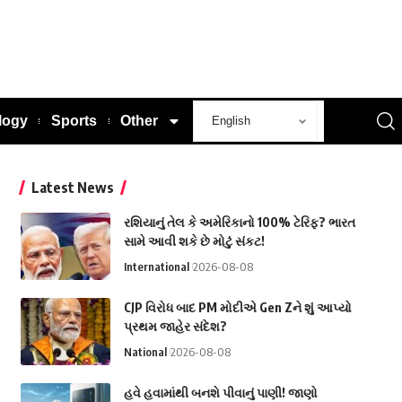
logy
Sports
Other
Latest News
રશિયાનું તેલ કે અમેરિકાનો 100% ટેરિફ? ભારત
સામે આવી શકે છે મોટું સંકટ!
International
2026-08-08
CJP વિરોધ બાદ PM મોદીએ Gen Zને શું આપ્યો
પ્રથમ જાહેર સંદેશ?
National
2026-08-08
હવે હવામાંથી બનશે પીવાનું પાણી! જાણો