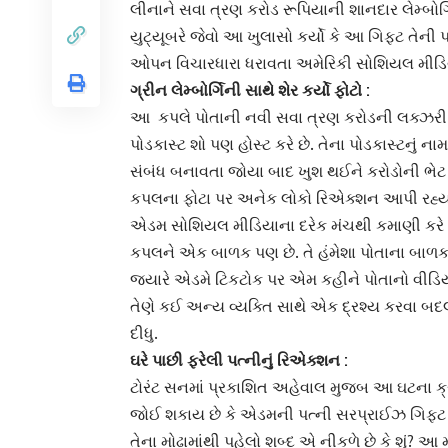
લીનાને સવા ત્રણ કરોડ રૂપિયાની શાનદાર
લેમ્બોર
યુટ્યૂબરે જેવો આ ખુલાસો કર્યો કે આ ગિફ્ટ તેની 
ઓપન વિચારધારા ધરાવતા અમેરિકી
સોશિયલ મીડિ
ગ્રીન લેમ્બોર્ગિની સાથે શેર કર્યો ફોટો :
આ કપલે પોતાની નવી સવા ત્રણ કરોડની લક્ઝરી કર
પોડકાસ્ટ શો પણ હોસ્ટ કરે છે. તેના પોડકાસ્ટનું ના
સંબંધ બનાવતા જોયા બાદ ખુશ થઈને કરોડોની ભેટ
કપલના ફોટા પર અનેક લોકો રિએક્શન આપી રહ્યા
એડમ
સોશિયલ મીડિયા
ના દરેક મંચથી કમાણી કરે
કપલને એક બાળક પણ છે. તે હંમેશા પોતાના બા
જ્યારે એડમે ટિકટોક પર એમ કહીને પોતાનો
વીડિય
તેણે કઈ અન્ય વ્યક્તિ સાથે એક દ્રશ્ય કરવા બદલ
દીધુ.
ઘરે પાછી ફરેલી પત્નીનું રિએક્શન :
ટોરંટ સનમાં પ્રકાશિત અહેવાલ મુજબ આ ઘટના ક
જોઈ શકાય છે કે એડમની પત્ની સરપ્રાઈઝ ગિફ્ટ જો
તેના મોઢામાંથી પહેલો શબ્દ એ નીકળે છે કે શું? આ મ