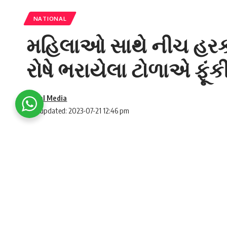
NATIONAL
મહિલાઓ સાથે નીચ હરક
રોષે ભરાયેલા ટોળાએ ફૂંકી
Social Media
Last updated: 2023-07-21 12:46 pm
મણિપુરમાં હિંસા બાદ બે મહિલાઓ સાથે સાર્વજન
લોકોએ આગને હવાલે કરી દીધું છે.
SHARE
મણિપુર
ના જે વીડિયોના વાયરલ થયા બાદ દેશભરમાં
સમુદાયના લોકો પણ ખુલીને આરોપીઓનો વિરોધ કરી 
છે અને તેના ઘરને આગ લગાવનારા પણ તે જ મેતઈ 
ગુરુવારે પોલીસે હુયરુમ હીરોદાસની ધરપકડ કરી હત