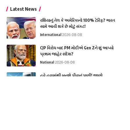
Latest News
રશિયાનું તેલ કે અમેરિકાનો 100% ટેરિફ? ભારત
સામે આવી શકે છે મોટું સંકટ!
International
2026-08-08
CJP વિરોધ બાદ PM મોદીએ Gen Zને શું આપ્યો
પ્રથમ જાહેર સંદેશ?
National
2026-08-08
હવે હવામાંથી બનશે પીવાનું પાણી! જાણો
નોઇડાની આ ટેક્નોલોજીનો કમાલ
Science & Technology
2026-08-08
આસામના પૂરમાં અદભૂત દૃશ્ય! બધું વહેતું રહ્યું,
હનુમાનજીની મૂર્તિ રહી અડીખમ
National
2026-08-08