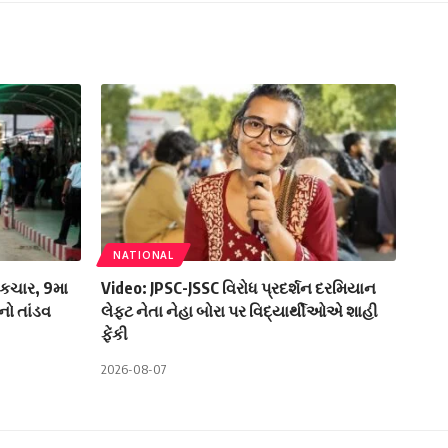
NATIONAL
ચકચાર, 9મા
Video: JPSC-JSSC વિરોધ પ્રદર્શન દરમિયાન
નો તાંડવ
લેફ્ટ નેતા નેહા બોરા પર વિદ્યાર્થીઓએ શાહી
ફેંકી
2026-08-07