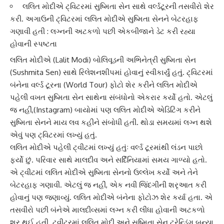
લલિત મોદીએ ટ્વિટરમાં સુષ્મિતા સેન સાથે વર્લ્ડટૂરની તસવીરો શેર
કરી. અગાઉની ટ્વિટરમાં લલિત મોદીએ સુષ્મિતા સેનને બેટરહાફ
ગણાવી હતી : લગ્નની અટકળો પછી એકબીજાને ડેટ કરી રહ્યા
હોવાની સ્પષ્ટતા
લલિત મોદી
એ (Lalit Modi) બોલિવૂડની અભિનેત્રી
સુષ્મિતા સેન
(Sushmita Sen) સાથે રિલેશનશીપમાં હોવાનું સ્વીકાર્યું હતું. ટ્વિટરમાં
બંનેના વર્લ્ડ ટૂરના (World Tour) ફોટો શેર કરીને લલિત મોદીએ
પહેલી વખત સુષ્મિતા સેન સાથેના સંબંધોનો એકરાર કર્યો હતો. એટલું
જ નહીં,(Instagram) બાયોમાં પણ
લલિત મોદી
એ એડિટિંગ કરીને
સુષ્મિતા સેનને માય લવ કહીને સંબોધી હતી. થોડા સમયમાં લગ્ન થશે
એવું પણ ટ્વિટરમાં લખ્યું હતું.
લલિત મોદીએ પહેલી ટ્વીટમાં લખ્યું હતુંઃ વર્લ્ડ ટૂરમાંથી
લંડન
પાછો
ફર્યો છું. પરિવાર સાથે માલદીવ અને સર્દિનિયામાં સમય ગાળ્યો હતો.
એ ટ્વીટમાં લલિત મોદીએ સુષ્મિતા સેનનો ઉલ્લેખ કર્યો અને તેને
બેટરહાફ ગણાવી. એટલું જ નહીં, એક નવી જિંદગીની શરૃઆત કરી
હોવાનું પણ જણાવ્યું. લલિત મોદીએ બંનેના ફોટોઝ શેર કર્યા હતા. એ
તસવીરો પછી બંનેએ
માલદીવ્સ
માં લગ્ન કરી લીધા હોવાની અટકળો
શરૃ થઈ હતી. ટ્વીટરમાં લલિત મોદી અને સુષ્મિતા સેન ટ્રેન્ડિંગ બન્યા