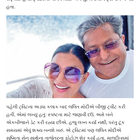
હતા.
પહેલી ટ્વિટના અડધા કલાક બાદ લલિત મોદીએ બીજી ટ્વીટ કરી
હતી. એમાં લખ્યું હતુંઃ સ્પષ્ટતા માટે જણાવી દઉં. અમે બંને
એકબીજાને ડેટ કરી રહ્યા છીએ. હજુ લગ્ન કર્યા નથી, પરંતુ ટૂંક
સમયમાં એવું શક્ય બનશે ખરું. એ ટ્વિટમાં પણ લલિત મોદીએ
સુષ્મિતા સેન
સાથેના તાજેતરના ફોટોઝ શેર કર્યા હતા. માલદીવ્સમાં