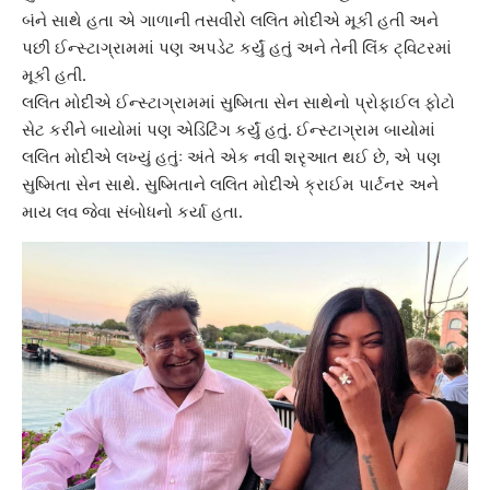
બંને સાથે હતા એ ગાળાની તસવીરો લલિત મોદીએ મૂકી હતી અને
પછી ઈન્સ્ટાગ્રામમાં પણ અપડેટ કર્યું હતું અને તેની લિંક ટ્વિટરમાં
મૂકી હતી.
લલિત મોદીએ ઈન્સ્ટાગ્રામમાં
સુષ્મિતા સેન
સાથેનો પ્રોફાઈલ ફોટો
સેટ કરીને બાયોમાં પણ એડિટિંગ કર્યું હતું. ઈન્સ્ટાગ્રામ બાયોમાં
લલિત મોદીએ લખ્યું હતુંઃ અંતે એક નવી શરૃઆત થઈ છે, એ પણ
સુષ્મિતા સેન સાથે. સુષ્મિતાને લલિત મોદીએ ક્રાઈમ પાર્ટનર અને
માય લવ જેવા સંબોધનો કર્યા હતા.