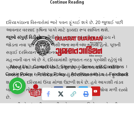
Continue Reading
છે. ગુજરાતમાં 22થી 30 જુલાઈ સુધી રાજ્યના વિવિધ ભાગમાં
ભારે
વરસાદ
થઇ શકે છે. આગાહી મુજબ 24 જુલાઈથી 26 જુલાઈ સુધી
દરિયાકાંઠાના વિસ્તારોમાં ભારે પવન ફૂંકાઈ શકે છે. 20 જુલાઈ પછી
આવનાર વરસાદ કૃષિના પાકો માટે ફાયદા રૂપ સાબિત થશે.
જૂઓ સંપુર્ણ વિડીયો. :
બીલીમોરા નજીક આંતલીયા – ઉંડાચ ને
જોડતા નવા પૂલ નો પિલર બેસી જતા માર્ગ બંધ કરાયો હતો. પૂલની
સફાઈ દરમિયાન મળી માનવ ખોપરી..
મહત્ત્વની વાત એ છે કે, દરિયામાંથી ગુજરાત તરફ પ્રવેશી રહેલું
લો
About Us
Contact Us
Sitemap
Terms and Conditions
પ્રેશર
હવે થોડાકા જ કિલોમીટર દૂર છે. ગુજરાતના દરિયા કાંઠે 3
Cookie Policy
Privacy Policy
Advertise with us
Feedback
નંબરનું સિગ્નલ લગાવી દેવામાં આવ્યું છે. દરિયામાં ભારે પવન ફુંકાવાની
શક્યતા છે, દરિયામાં ઉંચા મોજા ઉછળી શકે છે. હવે આકાશી તાંડવ
બાદ દરિયો તોફાન મચાવશે. દરિયા પર જોરદાર કરંટ જોવા મળી રહ્યો
છે.
નવસારી, પોરબંદર,દીવ તથા ગીર સોમનાથના દરિયો પણ તોફાની
બન્યો છે. પ્રવાસીઓને દરિયાકાંઠે સાવચેત રહેવા સૂચના જાહેર
કરાઈ છે. એક તરફ વરસાદ યથાવત છે ત્યારે બીજી તરફ દરિયામાં
કરંટ હોવાથી કાંઠા વિસ્તારમાં પાણી ભરાવાની સમસ્યા સર્જાઈ શકે છે.