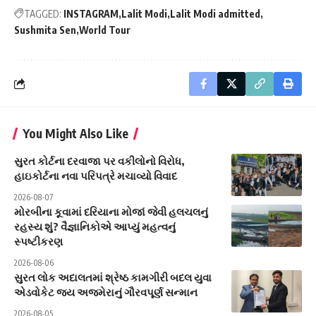
TAGGED:
INSTAGRAM
Lalit Modi
Lalit Modi admitted
Sushmita Sen
World Tour
You Might Also Like
સુરત કોર્ટના દરવાજા પર વકીલોનો વિરોધ,
હાઇકોર્ટના નવા પરિપત્રે મચાવ્યો વિવાદ
2026-08-07
મોરબીના કૂવામાં દરિયાના મોજાં જેવી હલચલનું
રહસ્ય શું? વૈજ્ઞાનિકોએ આપ્યું મહત્વનું
સ્પષ્ટીકરણ
2026-08-06
સુરત લોક અદાલતમાં શ્રેષ્ઠ કામગીરી બદલ યુવા
એડવોકેટ જય અજમેરાનું ગૌરવપૂર્ણ સન્માન
2026-08-05