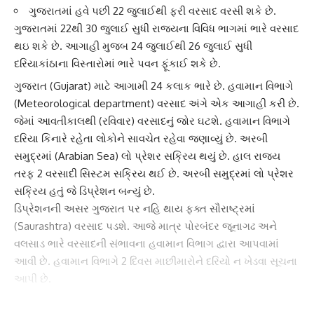
ગુજરાતમાં હવે પછી 22 જુલાઈથી ફરી વરસાદ વરસી શકે છે.
ગુજરાતમાં 22થી 30 જુલાઈ સુધી રાજ્યના વિવિધ ભાગમાં ભારે વરસાદ
થઇ શકે છે. આગાહી મુજબ 24 જુલાઈથી 26 જુલાઈ સુધી
દરિયાકાંઠાના વિસ્તારોમાં ભારે પવન ફૂંકાઈ શકે છે.
ગુજરાત
(Gujarat) માટે આગામી 24 કલાક ભારે છે.
હવામાન વિભાગે
(Meteorological department) વરસાદ અંગે એક આગાહી કરી છે.
જેમાં આવતીકાલથી (રવિવાર) વરસાદનું જોર ઘટશે. હવામાન વિભાગે
દરિયા કિનારે રહેતા લોકોને સાવચેત રહેવા જણાવ્યું છે. અરબી
સમુદ્રમાં (Arabian Sea) લો પ્રેશર સક્રિય થયું છે. હાલ રાજ્ય
તરફ 2 વરસાદી સિસ્ટમ સક્રિય થઈ છે. અરબી સમુદ્રમાં
લો પ્રેશર
સક્રિય હતું જે ડિપ્રેશન બન્યું છે.
ડિપ્રેશન
ની અસર ગુજરાત પર નહિ થાય ફક્ત
સૌરાષ્ટ્ર
માં
(Saurashtra) વરસાદ પડશે. આજે માત્ર પોરબંદર જૂનાગઢ અને
વલસાડ ભારે વરસાદની સંભાવના હવામાન વિભાગ દ્વારા આપવામાં
આવી છે. હવામાન વિભાગે 2 દિવસ માછીમારોને દરિયો ન ખેડવા સૂચના
આપી છે.
હવામાન શાસ્ત્રી અંબાલાલ પટેલ દ્વારા અગાઉ આગાહી કરવામાં
આવી છે કે, ગુજરાતમાં હવે પછી 22 જુલાઈથી ફરી વરસાદ વરસી શકે