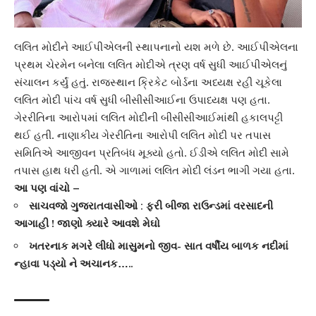
લલિત મોદીને
આઈપીએલ
ની સ્થાપનાનો યશ મળે છે. આઈપીએલના
પ્રથમ ચેરમેન બનેલા લલિત મોદીએ ત્રણ વર્ષ સુધી આઈપીએલનું
સંચાલન કર્યું હતું. રાજસ્થાન ક્રિકેટ બોર્ડના અધ્યક્ષ રહી ચૂકેલા
લલિત મોદી પાંચ વર્ષ સુધી બીસીસીઆઈના ઉપાધ્યક્ષ પણ હતા.
ગેરરીતિના આરોપમાં
લલિત મોદીની
બીસીસીઆઈમાંથી હકાલપટ્ટી
થઈ હતી. નાણાકીય ગેરરીતિના આરોપી લલિત મોદી પર તપાસ
સમિતિએ આજીવન પ્રતિબંધ મૂક્યો હતો. ઈડીએ લલિત મોદી સામે
તપાસ હાથ ધરી હતી. એ ગાળામાં લલિત મોદી લંડન ભાગી ગયા હતા.
આ પણ વાંચો –
સાચવજો ગુજરાતવાસીઓ : ફરી બીજા રાઉન્ડમાં વરસાદની
આગાહી ! જાણો ક્યારે આવશે મેઘો
ખતરનાક મગરે લીધો માસુમનો જીવ- સાત વર્ષીય બાળક નદીમાં
ન્હાવા પડ્યો ને અચાનક…..