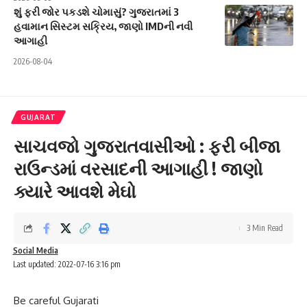
શું ફરી જોર પકડશે ચોમાસું? ગુજરાતમાં 3
હવામાન સિસ્ટમ સક્રિય, જાણો IMDની નવી
આગાહી
2026-08-04
GUJARAT
સાચવજો ગુજરાતવાસીઓ : ફરી બીજા
રાઉન્ડમાં વરસાદની આગાહી ! જાણો
ક્યારે આવશે મેઘો
3 Min Read
Social Media
Last updated: 2022-07-16 3:16 pm
Be careful Gujarati