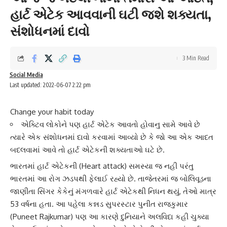
હાર્ટ એટેક આવવાની ઘટી જશે શક્યતા,
સંશોધનમાં દાવો
3 Min Read
Social Media
Last updated: 2022-06-07 2:22 pm
Change your habit today
એક્ટિવ લોકોને પણ હાર્ટ એટેક આવતો હોવાનુ સામે આવે છે
ત્યારે એક સંશોધનમાં દાવો કરવામાં આવ્યો છે કે જો આ એક આદત
બદલવામાં આવે તો હાર્ટ એટેકની શક્યતાઓ ઘટે છે.
ભારતમાં
હાર્ટ એટેક
ની (Heart attack) સમસ્યા જ નહી પરંતુ
ભારતમાં આ રોગ ઝડપથી ફેલાઈ રહ્યો છે. તાજેતરમાં જ બોલિવૂડના
જાણીતા
સિંગર કેકે
નું મંગળવારે હાર્ટ એટેકથી નિધન થયું, તેઓ માત્ર
53 વર્ષના હતા. આ પહેલા કન્નડ સુપરસ્ટાર પુનીત રાજકુમાર
(Puneet Rajkumar) પણ આ કારણે દુનિયાને અલવિદા કહી ચુક્યા