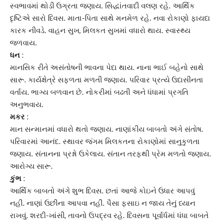
સ્વભાવમાં થોડી ઉગ્રતા જણાય. સિદ્ધાંતવાદી વલણ રહે. આર્થિક
દૃષ્ટિએ સારો દિવસ. માતા-પિતા સાથે મનમેળ રહે. નવા રોકાણો ફાયદા
કારક નીવડે. વાહન સુખ, મિલકત સુખમાં વધારો થાય. સ્વાસ્થ્ય
જળવાય.
ધન :
માનસિક રીતે અસંતોષની ભાવના પેદા થાય. નાના ભાઈ બહેનો સાથે
સારૂ. કાર્યક્ષેત્રે સફળતા મળતી જણાય. પરિવાર પ્રત્યે ઉદાસીનતા
વર્તાય. ભાગ્ય બળવાન છે. નોકરીમાં બઢતી અને ધંધામાં પ્રગતિ
અનુભવાય.
મકર :
માન સન્માનમાં વધારો થતો જણાય.
નાણાંકીય
બાબતો અંગે સંતોષ.
પરિવારમાં આનંદ. સ્થાવર જંગમ મિલકતના રોકાણોમાં સાનુકુળતા
જણાય. સંતાનના પ્રશ્નો ઉકેલાય. સંતાન તરફથી પ્રેમ મળતો જણાય.
આરોગ્ય સારૂ.
કુંભ :
આર્થિક બાબતો અંગે શુભ દિવસ. છતાં આજે કોઇને ઉધાર આપવું
નહીં. નાણાં ઉછીના આપવા નહીં. પૈસા ફસાઇ ન જાય તેનું ધ્યાન
રાખવું. શરદી-ખાંસી, તાવનો ઉપદ્રવ રહે. દિવસના પૂર્વાર્ધમાં ધંધા બાબતે