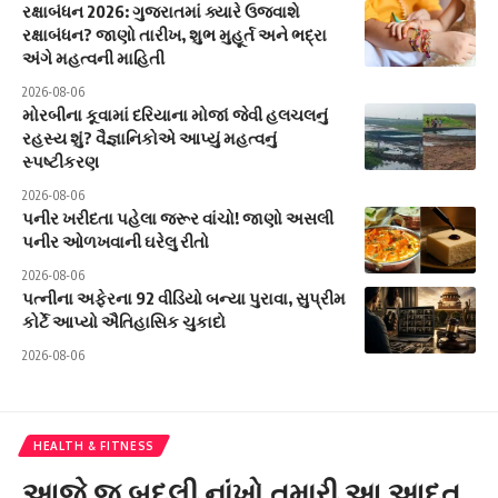
રક્ષાબંધન 2026: ગુજરાતમાં ક્યારે ઉજવાશે
રક્ષાબંધન? જાણો તારીખ, શુભ મુહૂર્ત અને ભદ્રા
અંગે મહત્વની માહિતી
2026-08-06
મોરબીના કૂવામાં દરિયાના મોજાં જેવી હલચલનું
રહસ્ય શું? વૈજ્ઞાનિકોએ આપ્યું મહત્વનું
સ્પષ્ટીકરણ
2026-08-06
પનીર ખરીદતા પહેલા જરૂર વાંચો! જાણો અસલી
પનીર ઓળખવાની ઘરેલુ રીતો
2026-08-06
પત્નીના અફેરના 92 વીડિયો બન્યા પુરાવા, સુપ્રીમ
કોર્ટે આપ્યો ઐતિહાસિક ચુકાદો
2026-08-06
HEALTH & FITNESS
આજે જ બદલી નાંખો તમારી આ આદત,