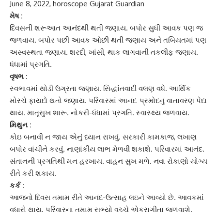
June 8, 2022, horoscope Gujarat Guardian
મેષ :
દિવસની શરૂઆત આનંદથી થતી જણાય. બપોર સુધી
આવક
પણ જ
જળવાય. બપોર પછી આવક ઓછી થતી જણાય અને તબિયતમાં પણ
અસ્વસ્થતા જણાય. શરદી, ખાંસી, થાક લાગવાની તકલીફ જણાય.
ધંધામાં પ્રગતિ.
વૃષભ :
સ્વભાવમાં થોડી ઉગ્રતા જણાય. સિદ્ધાંતવાદી વલણ વધે. આર્થિક
મોરચે ફાયદો થતો જણાય. પરિવારમાં આનંદ-પ્રમોદનું વાતાવરણ પેદા
થાય. માતૃસુખ શારૂ. નોકરી-ધંધામાં પ્રગતિ. સ્વાસ્થ્ય જળવાય.
મિથુન :
કોઇ બનાવી ન જાય એનું ધ્યાન રાખવું. સરકારી કામકાજ, લખાણ
બપોર વાંચીને કરવું. નાણાંકીય લાભ મેળવી શકાશે. પરિવારમાં આનંદ.
સંતાનની પ્રગતિથી મન હરખાય. વાહન સુખ મળે. નવા રોકાણો યોગ્ય
રીતે કરી શકાય.
કર્ક :
આજનો દિવસ તમામ રીતે આનંદ-ઉત્સાહ લઇને આવ્યો છે. આવકમાં
વધારો થાય. પરિવારના તમામ સભ્યો વચ્ચે એકરાગીતા જળવાશે.