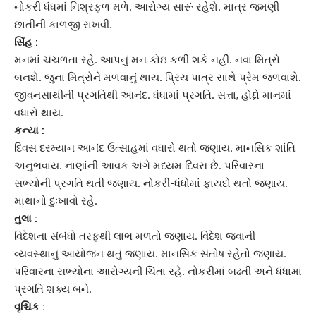
નોકરી ધંધમાં નિશ્રફળ મળે. આરોગ્ય સારૂં રહેશે. માત્ર જમણી
છાતીની કાળજી રાખવી.
સિંહ :
મનમાં ચંચળતા રહે. આપનું મન કોઇ કળી શકે નહીં. નવા મિત્રો
બનશે. જુના મિત્રોને મળવાનું થાય. પ્રિય પાત્ર સાથે પ્રેમ જળવાશે.
જીવનસાથીની પ્રગતિથી આનંદ. ધંધામાં પ્રગતિ. સત્તા, હોદ્દો માનમાં
વધારો થાય.
કન્યા :
દિવસ દરમ્યાન આનંદ ઉત્સાહમાં વધારો થતો જણાય. માનસિક શાંતિ
અનુભવાય. નાણાંની આવક અંગે મધ્યમ દિવસ છે. પરિવારના
સભ્યોની પ્રગતિ થતી જણાય. નોકરી-ધંધોમાં ફાયદો થતો જણાય.
માથાનો દુઃખાવો રહે.
તુલા :
વિદેશના સંબંધો તરફથી લાભ મળતો જણાય. વિદેશ જવાની
વ્યવસ્થાનું આયોજન થતું જણાય. માનસિક સંતોષ રહેતો જણાય.
પરિવારના સભ્યોના આરોગ્યની ચિંતા રહે. નોકરીમાં બઢતી અને ધંધામાં
પ્રગતિ શક્ય બને.
વૃશ્ચિક :