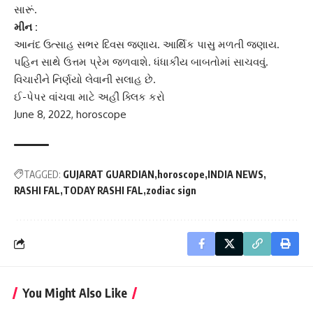
સારૂં.
મીન :
આનંદ ઉત્સાહ સભર દિવસ જણાય. આર્થિક પાસુ મળતી જણાય.
પહિન સાથે ઉત્તમ પ્રેમ જળવાશે. ધંધાકીય બાબતોમાં સાચવવું.
વિચારીને નિર્ણયો લેવાની સલાહ છે.
ઈ-પેપર વાંચવા માટે અહીં ક્લિક કરો
June 8, 2022, horoscope
TAGGED:
GUJARAT GUARDIAN
horoscope
INDIA NEWS
RASHI FAL
TODAY RASHI FAL
zodiac sign
You Might Also Like