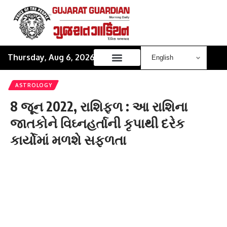
Thursday, Aug 6, 2026
ASTROLOGY
8 જૂન 2022, રાશિફળ : આ રાશિના
જાતકોને વિઘ્નહર્તાની કૃપાથી દરેક
કાર્યોમાં મળશે સફળતા