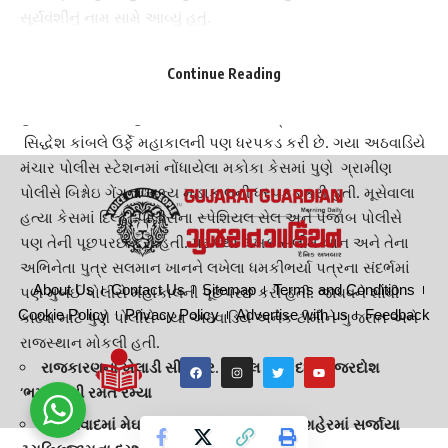
સૂર્યવંશીનું નામ સામે આવ્યું હતું.
જાધવને શોધવા પુણે પોલીસે બે ટીમોને ગુજરાત અને રાજસ્થાન
મોકલી હતી :
Continue Reading
પુણે ગ્રામીણ પોલીસે તેમની શોધખોળ કાર્યવાહી વધુ ઝડપી બનાવી
હતી અને 2021 ની હત્યા પછી જાધવને આશ્રય આપવાના આરોપી
સિદ્ધેશ કાંબલે ઉર્ફે મહાકાલની પણ ધરપકડ કરી છે. ગયા અઠવાડિયે
મંચાર
પોલીસ
સ્ટેશનમાં નોંધાયેલા મકોકા કેસમાં પુણે ગ્રામીણ
પોલીસે બિશ્નોઇ ગેંગના સભ્ય મહાકાલની ધરપકડ કરી હતી. મૂસેવાલા
હત્યા કેસમાં દિલ્હી પોલીસના સ્પેશિયલ સેલ અને પંજાબ પોલીસે
પણ તેની પૂછપરછ કરી હતી. પટકથા લેખક સલીમ ખાન અને તેના
અભિનેતા પુત્ર સલમાન ખાનને લખેલા ધમકીભર્યા પત્રના સંદર્ભમાં
About Us
Contact Us
Sitemap
Terms and Conditions
પણ મુંબઈ પોલીસે મહાકાલની પૂછપરછ કરી હતી. જાધવને શોધી
Cookie Policy
Privacy Policy
Advertise with us
Feedback
કાઢવા માટે પુણે પોલીસે ગયા અઠવાડિયે અનેક ટીમોને ગુજરાત અને
રાજસ્થાન મોકલી હતી.
રાજકારણના ખેલાડી સી. આર. પાટીલ અને દર્શના જરદોશ
‘ભમરડા’ની રમત રમ્યા
અમદાવાદમાં મેઘરાજાની ધમાકેદાર એન્ટ્રી, શહેરમાં સર્જાયા