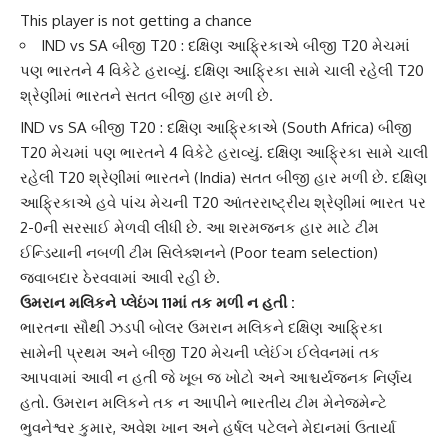
This player is not getting a chance
IND vs SA બીજી T20
: દક્ષિણ આફ્રિકાએ બીજી T20 મેચમાં
પણ ભારતને 4 વિકેટે હરાવ્યું. દક્ષિણ આફ્રિકા સામે ચાલી રહેલી T20
શ્રેણીમાં ભારતને સતત બીજી હાર મળી છે.
IND vs SA બીજી T20 : દક્ષિણ આફ્રિકાએ (South Africa) બીજી
T20 મેચમાં પણ ભારતને 4 વિકેટે હરાવ્યું. દક્ષિણ આફ્રિકા સામે ચાલી
રહેલી T20 શ્રેણીમાં
ભારત
ને (India) સતત બીજી હાર મળી છે. દક્ષિણ
આફ્રિકાએ હવે પાંચ મેચની T20 આંતરરાષ્ટ્રીય શ્રેણીમાં ભારત પર
2-0ની સરસાઈ મેળવી લીધી છે. આ શરમજનક હાર માટે ટીમ
ઈન્ડિયાની નબળી ટીમ સિલેક્શનને (Poor team selection)
જવાબદાર ઠેરવવામાં આવી રહી છે.
ઉમરાન મલિક
ને પ્લેઇંગ 11માં તક મળી ન હતી :
ભારતના સૌથી ઝડપી બોલર ઉમરાન મલિકને દક્ષિણ આફ્રિકા
સામેની પ્રથમ અને બીજી T20 મેચની પ્લેઈંગ ઈલેવનમાં તક
આપવામાં આવી ન હતી જે ખૂબ જ ખોટો અને આશ્ચર્યજનક નિર્ણય
હતો. ઉમરાન મલિકને તક ન આપીને ભારતીય ટીમ મેનેજમેન્ટે
ભુવનેશ્વર કુમાર, અવેશ ખાન અને હર્ષલ પટેલને મેદાનમાં ઉતાર્યા