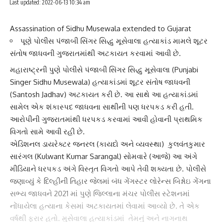
Last updated: 2022-06-13 10:34 am
Assassination of Sidhu Musewala extended to Gujarat
પૂણે પોલીસ પંજાબી સિંગર સિદ્ધુ મૂસેવાલા હત્યાકાંડ મામલે શૂટર
સંતોષ જાધવની ગુજરાતમાંથી અટકાયત કરવામાં આવી છે.
મહારાષ્ટ્રની પુણે પોલીસે પંજાબી સિંગર
સિદ્ધુ મૂસેવાલા
(Punjabi
Singer Sidhu Musewala) હત્યાકાંડમાં શૂટર સંતોષ જાધવની
(Santosh Jadhav) અટકાયત કરી છે. આ સાથે આ હત્યાકાંડમાં
સામેલ એક શંકાસ્પદ જાધવના સાથીની પણ ધરપકડ કરી હતી.
આરોપીની ગુજરાતમાંથી ધરપકડ કરવામાં આવી હોવાની પ્રાથમિક
વિગતો સામે આવી રહી છે.
એડિશનલ ડાયરેક્ટર જનરલ (કાયદો અને વ્યવસ્થા) કુલવંતકુમાર
સારંગલ (Kulwant Kumar Sarangal) સોમવારે (આજે) આ અંગે
મીડિયાને ધરપકડ અંગે વિસ્તૃત વિગતો આપે તેવી શક્યતા છે. પોલીસે
જણાવ્યું કે દિલ્હીની તિહાર જેલમાં બંધ ગેંગસ્ટર લોરેન્સ બિશ્નોઇ ગેંગના
સભ્ય જાધવને 2021 માં પુણે જિલ્લાના મંચર
પોલીસ
સ્ટેશનમાં
નોંધાયેલા હત્યાના કેસમાં અટકાયતમાં લેવામાં આવ્યો છે. તે એક
વર્ષથી ફરાર હતો. મુસેવાલા હત્યાકાંડમાં તેમનું અને નાગનાથ