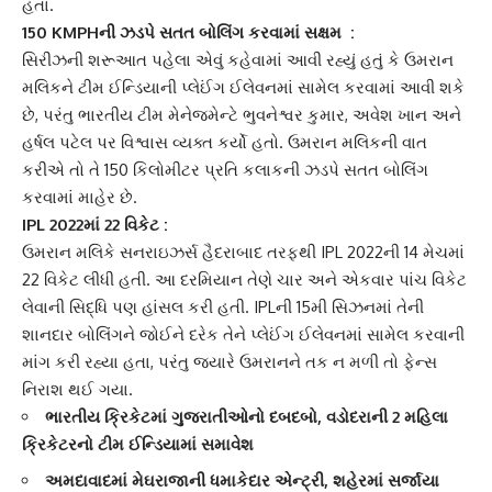
હતા.
150 KMPH
ની ઝડપે સતત બોલિંગ કરવામાં સક્ષમ :
સિરીઝની શરૂઆત પહેલા એવું કહેવામાં આવી રહ્યું હતું કે ઉમરાન
મલિકને ટીમ ઈન્ડિયાની પ્લેઈંગ ઈલેવનમાં સામેલ કરવામાં આવી શકે
છે, પરંતુ ભારતીય ટીમ મેનેજમેન્ટે ભુવનેશ્વર કુમાર, અવેશ ખાન અને
હર્ષલ પટેલ પર વિશ્વાસ વ્યક્ત કર્યો હતો. ઉમરાન મલિકની વાત
કરીએ તો તે 150 કિલોમીટર પ્રતિ કલાકની ઝડપે સતત બોલિંગ
કરવામાં માહેર છે.
IPL 2022માં 22 વિકેટ :
ઉમરાન મલિકે સનરાઇઝર્સ હૈદરાબાદ તરફથી IPL 2022ની 14 મેચમાં
22 વિકેટ લીધી હતી. આ દરમિયાન તેણે ચાર અને એકવાર પાંચ વિકેટ
લેવાની સિદ્ધિ પણ હાંસલ કરી હતી. IPLની 15મી સિઝનમાં તેની
શાનદાર બોલિંગને જોઈને દરેક તેને પ્લેઈંગ ઈલેવનમાં સામેલ કરવાની
માંગ કરી રહ્યા હતા, પરંતુ જ્યારે ઉમરાનને તક ન મળી તો ફેન્સ
નિરાશ થઈ ગયા.
ભારતીય ક્રિકેટમાં ગુજરાતીઓનો દબદબો, વડોદરાની 2 મહિલા
ક્રિકેટરનો ટીમ ઈન્ડિયામાં સમાવેશ
અમદાવાદમાં મેઘરાજાની ધમાકેદાર એન્ટ્રી, શહેરમાં સર્જાયા