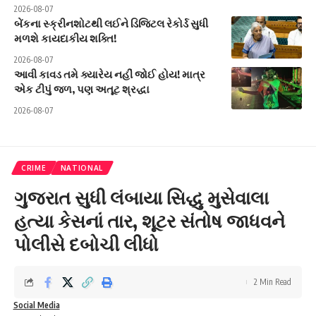
2026-08-07
બેંકના સ્ક્રીનશોટથી લઈને ડિજિટલ રેકોર્ડ સુધી
મળશે કાયદાકીય શક્તિ!
2026-08-07
આવી કાવડ તમે ક્યારેય નહીં જોઈ હોય! માત્ર
એક ટીપું જળ, પણ અતૂટ શ્રદ્ધા
2026-08-07
CRIME
NATIONAL
ગુજરાત સુધી લંબાયા સિદ્ધુ મુસેવાલા
હત્યા કેસનાં તાર, શૂટર સંતોષ જાધવને
પોલીસે દબોચી લીધો
2 Min Read
Social Media