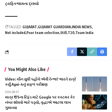
ટ્રાફિકજામના દ્રશ્યો
TAGGED:
GUJARAT
GUJARAT GUARDIAN
INDIA NEWS
Not included
Poor team selection
Still
T20
Team India
You Might Also Like
Video: ચીન સુધી પહોંચે એવી રેન્જ? ભારતે રાત્રે
કર્યું Agni-4નું સફળ પરીક્ષણ
2026-08-07
માત્ર ₹175ના રિફંડ માટે Google પર કસ્ટમર કેર
નંબર શોધવો ભારે પડ્યો, વૃદ્ધાએ આટલા લાખ
ગુમાવ્યા