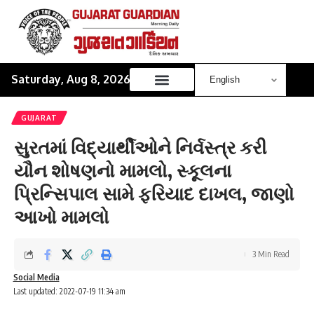
Saturday, Aug 8, 2026
GUJARAT
સુરતમાં વિદ્યાર્થીઓને નિર્વસ્ત્ર કરી
યૌન શોષણનો મામલો, સ્કૂલના
પ્રિન્સિપાલ સામે ફરિયાદ દાખલ, જાણો
આખો મામલો
3 Min Read
Social Media
Last updated: 2022-07-19 11:34 am