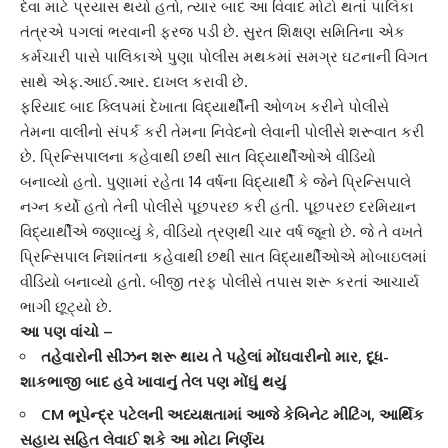
દેવા માટે પ્રયાસ થયો હતો, ત્યાર બાદ આ વિવાદ મોટો થતાં પાલિકા
તંત્રએ પગલાં ભરવાની ફરજ પડી છે. સુરત શિક્ષણ સમિતિના એક
કર્મચારી પાસે પાલિકાએ પુણા પોલીસ મથકમાં સમગ્ર ઘટનાની વિગત
સાથે એફ.આઈ.આર. દાખલ કરાવી છે.
ફરિયાદ બાદ ક્લિપમાં દેખાતા વિદ્યાર્થીની ઓળખ કરીને પોલીસે
તેમના વાલીનો સંપર્ક કરી તેમના નિવેદનો લેવાની પોલીસે શરૂવાત કરી
છે. પ્રિન્સિપાલના કહેવાથી છથી સાત વિદ્યાર્થીઓએ વીડિયો
બનાવ્યો હતો. પુણામાં રહેતા 14 વર્ષના વિદ્યાર્થી કે જેને પ્રિન્સિપાલે
નગ્ન કર્યો હતો તેની પોલીસે પૂછપરછ કરી હતી. પૂછપરછ દરમિયાન
વિદ્યાર્થીએ જણાવ્યું કે, વીડિયો ત્રણથી ચાર વર્ષ જૂનો છે. જે તે વખતે
પ્રિન્સિપાલ નિશાંતના કહેવાથી છથી સાત વિદ્યાર્થીઓએ મોબાઇલમાં
વીડિયો બનાવ્યો હતો. બીજી તરફ પોલીસે તપાસ શરૂ કરતાં આચાર્ય
ભાગી છૂટ્યો છે.
આ પણ વાંચો –
તહેવારોની સીઝન શરૂ થાય તે પહેલાં મોંઘવારીનો માર, દૂધ-
શાકભાજી બાદ હવે ખાવાનું તેલ પણ મોંઘું થયું
CM ભૂપેન્દ્ર પટેલની અધ્યક્ષતામાં આજે કેબિનેટ મીટિંગ, આર્થિક
સહાય સહિત લેવાઈ શકે આ મોટા નિર્ણય