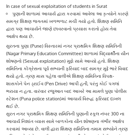
In case of sexual exploitation of students in Surat
પુણાની શાળામાં આચાર્ય દ્વારા કરવામાં આવેલા આ કૃત્યોને કારણે
સમગ્ર શિક્ષણ જગતમાં ખળભળાટ મચી ગયો હતો. શિક્ષણ સમિતિ
દ્વારા પણ આચાર્યને જાણે છાવરવાનો પ્રયાસ કરાતો હોય તેવા
આક્ષેપ થયા છે.
સુરત
ના પુણા (Pune) વિસ્તારમાં
નગર પ્રાથમિક શિક્ષણ સમિતિ
ની
(Nagar Primary Education Committee) શાળામાં વિદ્યાર્થીના યૌન
શોષણનો (Sexual exploitation) મુદ્દો સામે આવ્યો હતો. શિક્ષણ
સમિતિના
કોંગ્રેસ
ના પૂર્વ સભ્યની ફરિયાદ બાદ સમગ્ર મુદ્દે ભારે વિવાદ
થયો હતો. ત્રણ માસ પહેલા વાલીએ શિક્ષણ સમિતિના વિપક્ષ-
શાસકોને
પેન ડ્રાઈવ
(Pen Drive) આપી હતી, પરંતુ કોઈ પગલાં
ભરાયા ન હતા. વારંવાર રજુઆત બાદ આખરે આ મામલે પુણા
પોલીસ
સ્ટેશન
(Puna police station)માં આચાર્ય વિરુદ્ધ ફરિયાદ દાખલ
થઈ છે.
સુરત નગર પ્રાથમિક શિક્ષણ સમિતિની પુણાની સ્કૂલ નંબર 300 ના
આચાર્ય નિશાંત વ્યાસ સામે બાળકોના યૌ
ન શોષણ
ના ગંભીર આક્ષેપ
કરવામાં આવ્યા છે. વાલી દ્વારા શિક્ષણ સમિતિના તમામ સભ્યોને ત્રણ