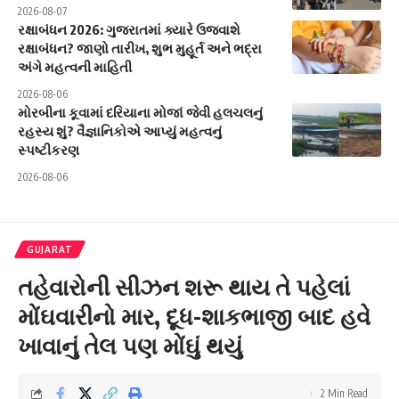
2026-08-07
રક્ષાબંધન 2026: ગુજરાતમાં ક્યારે ઉજવાશે
રક્ષાબંધન? જાણો તારીખ, શુભ મુહૂર્ત અને ભદ્રા
અંગે મહત્વની માહિતી
2026-08-06
મોરબીના કૂવામાં દરિયાના મોજાં જેવી હલચલનું
રહસ્ય શું? વૈજ્ઞાનિકોએ આપ્યું મહત્વનું
સ્પષ્ટીકરણ
2026-08-06
GUJARAT
તહેવારોની સીઝન શરૂ થાય તે પહેલાં
મોંઘવારીનો માર, દૂધ-શાકભાજી બાદ હવે
ખાવાનું તેલ પણ મોંઘું થયું
2 Min Read