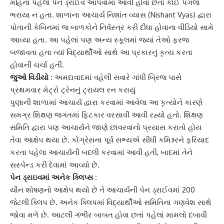
મહિના પહેલાં પેન ડ્રાઈવ આપવામાં આવી હોવા છતાં કોઈ પગલાં
ભરાયા ન હતા. શાળાના આચાર્ય નિશાંત વ્યાસ (Nishant Vyas) દ્વારા
પોતાની કેબિનમાં જ બાળકોને
નિર્વસ્ત્ર
કરી દીધા હોવાના વીડિયો સામે
આવ્યા હતા. આ પહેલાં પણ અન્ય સ્કૂલમાં જ્યાં તેઓ ફરજ
બજાવતા હતા ત્યાં વિદ્યાર્થીઓ સાથે આ પ્રકારનું કૃત્ય કરતા
હોવાની ચર્ચા હતી.
જુઓ વિડીયો :
અમદાવાદમાં વહેલી સવારે ગાંધી બ્રિજ પાસે
પ્રથમવાર મેટ્રો ટ્રેનનું ટ્રાયલ રન કરાયું
પુણાની શાળામાં આચાર્ય દ્વારા કરવામાં આવેલા આ કૃત્યોને કારણે
સમગ્ર
શિક્ષણ જગત
માં ફિટકાર વરસાવી આવી રહ્યો હતો. શિક્ષણ
સમિતિ દ્વારા પણ આચાર્યને જાણે છાવરવાનો પ્રયાસ કરાતો હોય
તેવા આક્ષેપ થયા છે. કોંગ્રેસના પૂર્વ સભ્યએ સીધી કમિશ્નરને ફરિયાદ
કરતા પહેલા આચાર્યની બદલી કરવામાં આવી હતી, બાદમાં તેને
સસ્પેન્ડ કરી દેવામાં આવ્યો છે.
પેન ડ્રાઇવમાં અનેક ક્લિપ્સ :
યૌન શોષણ
નો આક્ષેપ થયો છે તે આચાર્યની પેન ડ્રાઈવમાં 200
જેટલી ક્લિપ છે. અનેક ક્લિપમાં વિદ્યાર્થીઓ સમિતિના ગણવેશ સાથે
જોવા મળે છે. આટલી ગંભીર બાબત હોવા છતાં પહેલાં મામલો દબાવી