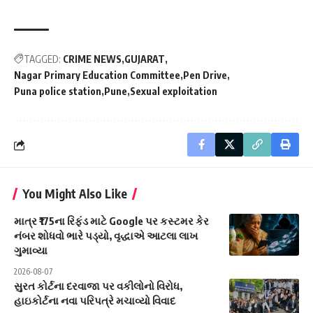
TAGGED:
CRIME NEWS
GUJARAT
Nagar Primary Education Committee
Pen Drive
Puna police station
Pune
Sexual exploitation
You Might Also Like
માત્ર ₹175ના રિફંડ માટે Google પર કસ્ટમર કેર
નંબર શોધવો ભારે પડ્યો, વૃદ્ધાએ આટલા લાખ
ગુમાવ્યા
2026-08-07
સુરત કોર્ટના દરવાજા પર વકીલોનો વિરોધ,
હાઇકોર્ટના નવા પરિપત્રે મચાવ્યો વિવાદ