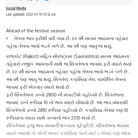
Social Media
Last updated: 2022-07-19 10:52 am
Ahead of the festive season
તેલના ભાવ ફરીથી વધી ગયા છે. દર વર્ષે સાતમ આઠમના તહેવાર
પહેલા તેલના ભાવો ભડકે બળે છે. આ વર્ષે પણ આવું જ થયું.
રાજકોટ
(Rajkot) સહિત સૌરાષ્ટ્રમા (Saurashtra) સાતમ આઠમના
તહેવારો નજીક આવતાની સાથે જ
સિંગતેલ
ના ભાવમાં ફરી વધારો થયો
છે. દર વર્ષે સાતમ આઠમના તહેવાર પહેલા તેલના ભાવો ભડકે બળે છે.
આ વર્ષે પણ આવુ જ થયું. સિંગતેલ, કપાસિયા તેલ, પામોલિન તેલના
ભાવમાં ફરી એકવાર વધારો થયો છે.
ફરી સિંગતેલના ડબ્બો 2800 ની સપાટીએ પહોંચ્યો છે.
સિંગતેલના
ભાવ
માં ડબ્બે રૂપિયા 10 નો ભાવ વધારો નોંધાયો છે. આ ભાવ વધારાથી
સિંગતેલનો ડબ્બો 2810 રૂપિયા પહોંચ્યો છે. કપાસિયા તેલમાં પણ 10
રૂપિયાના વધારા સાથે ડબ્બાનો ભાવ 2510 થયો છે.
સીંગતેલમાં હજુ ભાવ વધવાની શકયતા પૂરેપૂરી છે. સીંગતેલના ભાવમાં
વધારો આવશે તો એની અસર કપાસિયા અને સાઈડ તેલમાં પણ જોવા