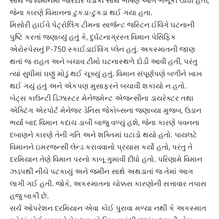
સાથે જ વિમાનમાં જોરદાર ધડાકા સાથે ભીષણ આગ ભભૂકી ઊઠી હતી,
જેના કારણે વિમાનના ટુકડા-ટુકડા થઈ ગયા હતા.
મિસોરી હાઈવે પેટ્રોલિંગ ટીમના સાર્જન્ટ જસ્ટિન ઈવિંગે ઘટનાની
પુષ્ટિ કરતાં જણાવ્યું હતું કે, દુર્ઘટનાગ્રસ્ત વિમાન પેસિફિક
એરોસ્પેસનું P-750 સ્કાઈડાઈવિંગ પ્લેન હતું. અકસ્માતની જાણ
થતાં જ રાહત અને બચાવ ટીમો ઘટનાસ્થળે દોડી આવી હતી, પરંતુ
ત્યાં સુધીમાં ઘણું મોડું થઈ ચૂક્યું હતું. વિમાન સંપૂર્ણપણે બળીને ખાખ
થઈ ગયું હતું અને એકપણ મુસાફરને બચાવી શકાયો ન હતો.
બેટ્સ કાઉન્ટી ડિઝાસ્ટર મેનેજમેન્ટ એજન્સીના ડાયરેક્ટર તથા
એક્ટિંગ એરપોર્ટ મેનેજર ડેનિસ જેકોબ્સના જણાવ્યા મુજબ, ઉડાન
ભર્યા બાદ વિમાન કદાચ ડાબી બાજુ વળ્યું હશે, જેના કારણે પવનના
દબાણને કારણે તેની ગતિ અને શક્તિમાં ઘટાડો થયો હતો. પાયલટે
વિમાનને ઇમરજન્સી લેન્ડ કરાવવાનો પ્રયાસ કર્યો હતો, પરંતુ તે
દરમિયાન તેણે વિમાન પરનો કાબૂ ગુમાવી દીધો હતો. પરિણામે વિમાન
ઝડપથી નીચે પટકાયું અને જમીન સાથે અથડાતાં જ તેમાં આગ
લાગી ગઈ હતી. જોકે, અકસ્માતના ચોક્કસ કારણોની સત્તાવાર તપાસ
હજુ બાકી છે.
સર્ચ ઓપરેશન દરમિયાન એવા કોઈ પુરાવા મળ્યા નથી કે અકસ્માત