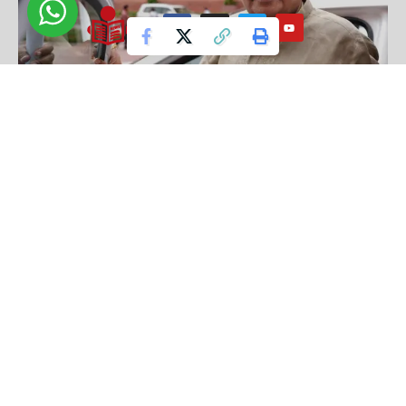
ગડકરીએ શું કહ્યું?
નાગપુરમાં આયોજિત એક કાર્યક્રમ દરમિયાન નીતિન ગડકરીએ
જણાવ્યું કે, “મને ખુશી છે કે ગઈકાલે રાત્રે 8 વાગ્યે મેં 100 ટકા
ઇથેનોલના કાનૂની ઉપયોગને મંજૂરી આપતી ફાઇલ પર હસ્તાક્ષર
કર્યા છે.” તેમણે કહ્યું કે એક સમય એવો હતો જ્યારે લોકો આ
વિચાર પર હસતા હતા અને ઇથેનોલ પ્રોજેક્ટને રોકવા માટે
નકારાત્મક અભિયાન પણ ચલાવવામાં આવતું હતું, પરંતુ હવે આ
સપનું હકીકત બનતું જોવા મળી રહ્યું છે.
અનેક કંપનીઓ લાવશે ઇથેનોલ પર ચાલતા વાહનો
દેશની અનેક મોટી ઓટોમોબાઇલ કંપનીઓ હવે 100 ટકા ઇથેનોલ પર
ચાલતા વાહનો બજારમાં લાવવાની તૈયારી કરી રહી છે. તાજેતરમાં
મારુતિ સુઝુકીની લોકપ્રિય વેગનઆરનું ફ્લેક્સ-ફ્યુઅલ વેરિઅન્ટ
રજૂ કરવામાં આવ્યું હતું, જેને કેન્દ્રીય મંત્રી નીતિન ગડકરી અને
પેટ્રોલિયમ મંત્રી હરદીપ સિંહ પુરીએ લોન્ચ કર્યું હતું. બીજી તરફ,