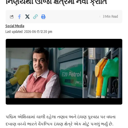
નિર્ણયથી ઊર્જા ક્ષેત્રમાં નવી ક્રાંતિ
3 Min Read
Social Media
Last updated: 2026-06-15 12:20 pm
પશ્ચિમ એશિયામાં ચાલી રહેલા તણાવ અને ઇંધણ પુરવઠા પર વધતા
દબાણ વચ્ચે ભારતે વૈકલ્પિક ઇંધણ ક્ષેત્રે એક મોટું પગલું ભર્યું છે.