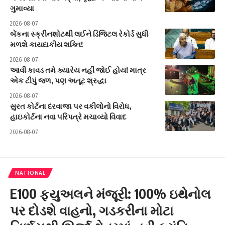
ગુમાવ્યા
2026-08-07
બેંકના સ્ક્રીનશોટથી લઈને ડિજિટલ રેકોર્ડ સુધી
મળશે કાયદાકીય શક્તિ!
2026-08-07
આવી કાવડ તમે ક્યારેય નહીં જોઈ હોય! માત્ર
એક ટીપું જળ, પણ અતૂટ શ્રદ્ધા
2026-08-07
સુરત કોર્ટના દરવાજા પર વકીલોનો વિરોધ,
હાઇકોર્ટના નવા પરિપત્રે મચાવ્યો વિવાદ
2026-08-07
NATIONAL
E100 ફ્યુઅલને મંજૂરી: 100% ઇથેનોલ
પર દોડશે વાહનો, ગડકરીના મોટા