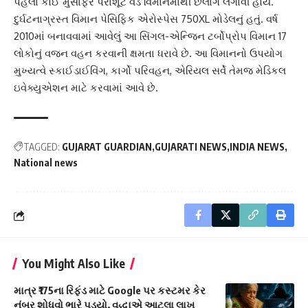
પહેલાં કોઈ મુસાફરે પેરાશૂટ વડે વિમાનમાંથી છલાંગ લગાવી હોય.
દુર્ઘટનાગ્રસ્ત વિમાન પેસિફિક એરોસ્પેસ 750XL મોડેલનું હતું. વર્ષ
2010માં બનાવવામાં આવેલું આ સિંગલ-એન્જિન ટર્બોપ્રોપ વિમાન 17
લોકોનું વજન વહન કરવાની ક્ષમતા ધરાવે છે. આ વિમાનનો ઉપયોગ
મુખ્યત્વે સ્કાઈડાઈવિંગ, કાર્ગો પરિવહન, એરિયલ સર્વે તેમજ મેડિકલ
ઇવેક્યુએશન માટે કરવામાં આવે છે.
TAGGED:
GUJARAT GUARDIAN
GUJARATI NEWS
INDIA NEWS
National news
You Might Also Like
માત્ર ₹175ના રિફંડ માટે Google પર કસ્ટમર કેર
નંબર શોધવો ભારે પડ્યો, વૃદ્ધાએ આટલા લાખ