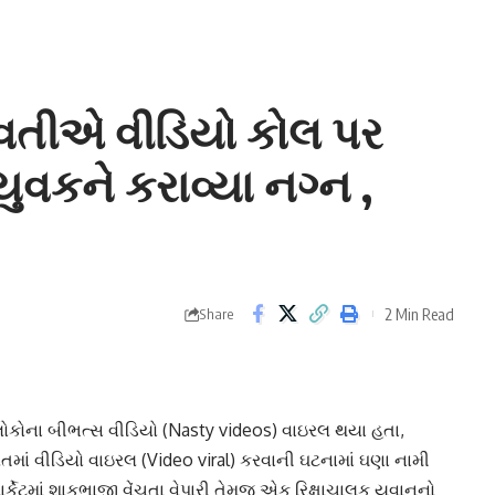
વતીએ વીડિયો કોલ પર
ુવકને કરાવ્યા નગ્ન ,
2 Min Read
Share
લોકોના
બીભત્સ વીડિયો
(Nasty videos) વાઇરલ થયા હતા,
લતમાં વીડિયો વાઇરલ (Video viral) કરવાની ઘટનામાં ઘણા નામી
્કેટમાં શાકભાજી વેંચતા વેપારી તેમજ એક રિક્ષાચાલક યુવાનનો