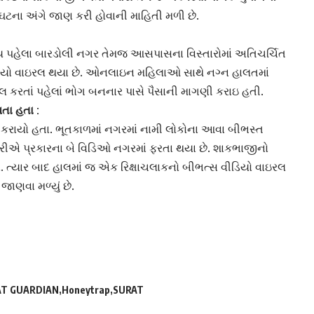
 ઘટના અંગે જાણ કરી હોવાની માહિતી મળી છે.
ય પહેલા બારડોલી નગર તેમજ આસપાસના વિસ્તારોમાં અતિચર્ચિત
ીડિયો વાઇરલ થયા છે. ઓનલાઇન મહિલાઓ સાથે નગ્ન હાલતમાં
લ કરતાં પહેલાં ભોગ બનનાર પાસે પૈસાની માગણી કરાઇ હતી.
તા હતા :
 કરાયો હતા. ભૂતકાળમાં નગરમાં નામી લોકોના આવા બીભસ્ત
હાલ ફરીએ પ્રકારના બે વિડિઓ નગરમાં ફરતા થયા છે. શાકભાજીનો
. ત્યાર બાદ હાલમાં જ એક રિક્ષાચલાકનો બીભત્સ વીડિયો વાઇરલ
જાણવા મળ્યું છે.
AT GUARDIAN
Honeytrap
SURAT