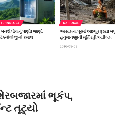
 TECHNOLOGY
NATIONAL
ી બનશે પીવાનું પાણી! જાણો
આસામના પૂરમાં અદભૂત દૃશ્ય! બધું વહ
ટેક્નોલોજીનો કમાલ
હનુમાનજીની મૂર્તિ રહી અડીખમ
2026-08-08
શેરબજારમાં ભૂકંપ,
્ટ તૂટ્યો