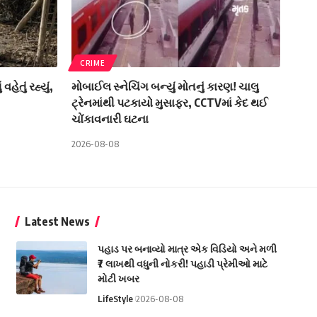
CRIME
ેતું રહ્યું,
મોબાઈલ સ્નેચિંગ બન્યું મોતનું કારણ! ચાલુ
ટ્રેનમાંથી પટકાયો મુસાફર, CCTVમાં કેદ થઈ
ચોંકાવનારી ઘટના
2026-08-08
Latest News
પહાડ પર બનાવ્યો માત્ર એક વિડિયો અને મળી
₹7 લાખથી વધુની નોકરી! પહાડી પ્રેમીઓ માટે
મોટી ખબર
LifeStyle
2026-08-08