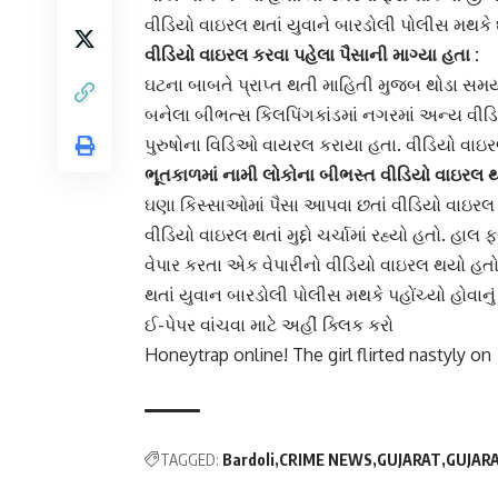
વીડિયો વાઇરલ થતાં યુવાને બારડોલી પોલીસ મથકે
વીડિયો વાઇરલ
કરવા પહેલા પૈસાની માગ્યા હતા :
ઘટના બાબતે પ્રાપ્ત થતી માહિતી મુજબ થોડા સમ
બનેલા બીભત્સ કિલપિંગકાંડમાં નગરમાં અન્ય વ
પુરુષોના વિડિઓ વાયરલ કરાયા હતા. વીડિયો વાઇર
ભૂતકાળમાં નામી લોકોના બીભસ્ત વીડિયો વાઇરલ થ
ઘણા કિસ્સાઓમાં પૈસા આપવા છતાં વીડિયો વાઇરલ
વીડિયો વાઇરલ થતાં મુદ્દો ચર્ચામાં રહ્યો હતો. 
વેપાર કરતા એક વેપારીનો વીડિયો વાઇરલ થયો હતો
થતાં યુવાન બારડોલી પોલીસ મથકે પહોંચ્યો હોવાનું 
ઈ-પેપર વાંચવા માટે અહીં ક્લિક કરો
Honeytrap online! The girl flirted nastyly on
TAGGED:
Bardoli
CRIME NEWS
GUJARAT
GUJAR