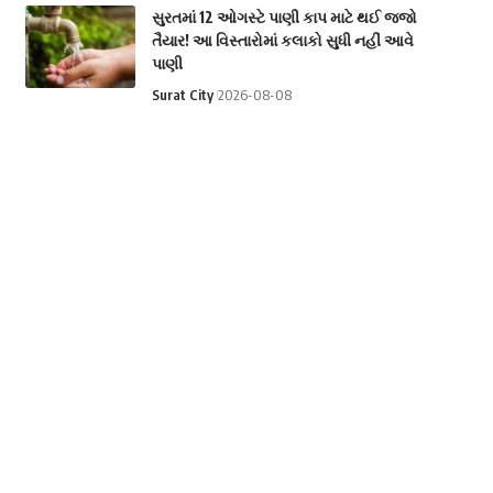
સુરતમાં 12 ઓગસ્ટે પાણી કાપ માટે થઈ જજો
તૈયાર! આ વિસ્તારોમાં કલાકો સુધી નહીં આવે
પાણી
Surat City
2026-08-08
સાપે ડંખ માર્યો તો ડરવાને બદલે યુવકે કર્યું કંઈક
એવું, વાંચીને તમે પણ ચોંકી જશો
National
2026-08-08
રશિયાનું તેલ કે અમેરિકાનો 100% ટેરિફ? ભારત
સામે આવી શકે છે મોટું સંકટ!
International
2026-08-08
Categories
Astrology
Business