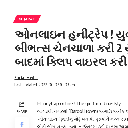
GUJARAT
ઓનલાઇન હનીટ્રેપ ! યુ
બીભત્સ ચેનચાળા કરી 2 ય
બાદમાં ક્લિપ વાઇરલ કરી
Social Media
Last updated: 2022-06-07 10:03 am
Honeytrap online ! The girl flirted nastyly
બારડોલી નગરમાં (Bardoli town) અગાઉ અનેક 
SHARE
ઓનલાઇન યુવતીનું મોઢું બતાવી પુરૂષોને નગ્ન હા
લોકો ભોગ બન્યા હતા. તાજેતરમાં ફરી શાકભાજી માર