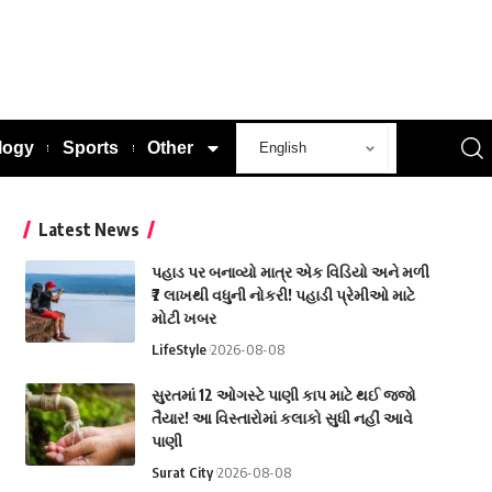
logy
Sports
Other
Latest News
પહાડ પર બનાવ્યો માત્ર એક વિડિયો અને મળી
₹7 લાખથી વધુની નોકરી! પહાડી પ્રેમીઓ માટે
મોટી ખબર
LifeStyle
2026-08-08
સુરતમાં 12 ઓગસ્ટે પાણી કાપ માટે થઈ જજો
તૈયાર! આ વિસ્તારોમાં કલાકો સુધી નહીં આવે
પાણી
Surat City
2026-08-08