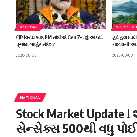
NATIONAL
SCIENCE &
CJP વિરોધ બાદ PM મોદીએ Gen Zને શું આપ્યો
હવે હવામાંથ
પ્રથમ જાહેર સંદેશ?
નોઇડાની આ 
2026-08-08
2026-08-08
NATIONAL
Stock Market Update ! 
સેન્સેક્સ 500થી વધુ પોઈન