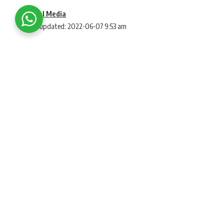
Social Media
Last updated: 2022-06-07 9:53 am
Stock Market Update Stock market earthqu
સ્ટોક માર્કેટ અપડેટ
(Stock market update) : 
SHARE
પોઈન્ટ એટલે કે 0.96% ઘટીને 55,146.66 ના સ્તર પર
0.95% ઘટીને 16,411.75 પર ટ્રેડ કરી રહ્યો છે.
વૈશ્વિક બજારના મિશ્ર સંકેતો વચ્ચે સપ્તાહના બી
ફરી લાલ નિશાન સાથે ખુલ્યું છે. આજે
સેન્સેક્સ
(S
ગયો છે. સેન્સેક્સ 532.44 પોઈન્ટ અથવા 0.96% ના 
157.80 પોઈન્ટ્સ અથવા 0.95% ના ઘટાડા સાથે 16,41
સોમવારે પણ માર્કેટ લાલ હતું :
આ પહેલા સપ્તાહના પ્રથમ ટ્રેડિંગ દિવસે
ભારતીય
પોઈન્ટ્સ અથવા 0.17% ઘટીને 55,675.32 પર બંધ થ
16,565.75 પર બંધ થયો હતો. આજે ભારતીય શેરબજાર