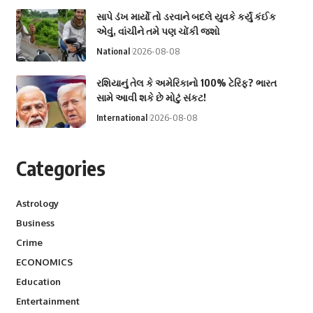
સાપે ડંખ માર્યો તો ડરવાને બદલે યુવકે કર્યું કંઈક
એવું, વાંચીને તમે પણ ચોંકી જશો
National
2026-08-08
રશિયાનું તેલ કે અમેરિકાનો 100% ટેરિફ? ભારત
સામે આવી શકે છે મોટું સંકટ!
International
2026-08-08
Categories
Astrology
Business
Crime
ECONOMICS
Education
Entertainment