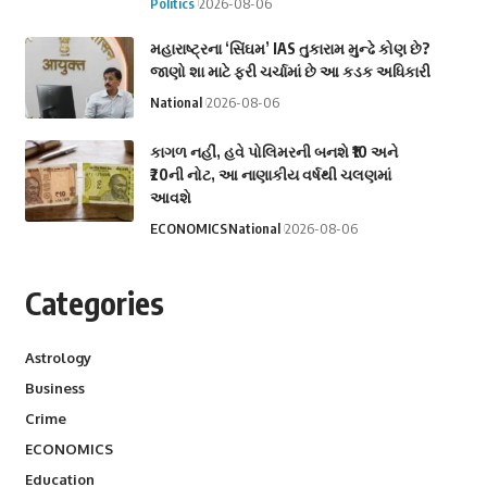
Politics
2026-08-06
મહારાષ્ટ્રના ‘સિંઘમ’ IAS તુકારામ મુન્ઢે કોણ છે?
જાણો શા માટે ફરી ચર્ચામાં છે આ કડક અધિકારી
National
2026-08-06
કાગળ નહીં, હવે પોલિમરની બનશે ₹10 અને
₹20ની નોટ, આ નાણાકીય વર્ષથી ચલણમાં
આવશે
ECONOMICS
National
2026-08-06
Categories
Astrology
Business
Crime
ECONOMICS
Education