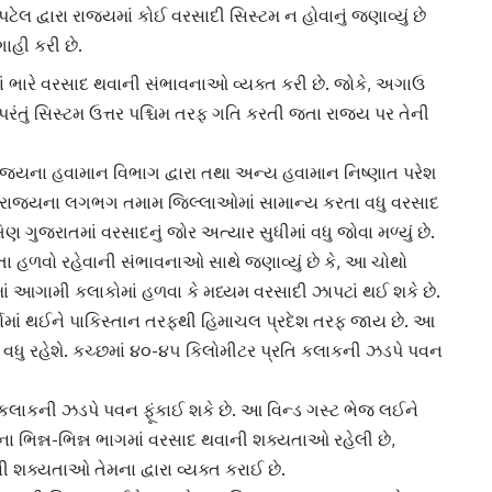
ેલ દ્વારા રાજ્યમાં કોઈ વરસાદી સિસ્ટમ ન હોવાનું જણાવ્યું છે
ાહી કરી છે.
 ભારે વરસાદ થવાની સંભાવનાઓ વ્યક્ત કરી છે. જોકે, અગાઉ
પરંતું સિસ્ટમ ઉત્તર પશ્ચિમ તરફ ગતિ કરતી જતા રાજ્ય પર તેની
રાજ્યના હવામાન વિભાગ દ્વારા તથા અન્ય હવામાન નિષ્ણાત પરેશ
 છે કે રાજ્યના લગભગ તમામ જિલ્લાઓમાં સામાન્ય કરતા વધુ વરસાદ
િણ ગુજરાતમાં વરસાદનું જોર અત્યાર સુધીમાં વધુ જોવા મળ્યું છે.
ા હળવો રહેવાની સંભાવનાઓ સાથે જણાવ્યું છે કે, આ ચોથો
માં આગામી કલાકોમાં હળવા કે મધ્યમ વરસાદી ઝાપટાં થઈ શકે છે.
ગોમાં થઈને
પાકિસ્તાન
તરફથી
હિમાચલ પ્રદેશ
તરફ જાય છે. આ
 વધુ રહેશે. કચ્છમાં ૪૦-૪૫ કિલોમીટર પ્રતિ કલાકની ઝડપે પવન
કલાકની ઝડપે પવન ફૂંકાઈ શકે છે. આ વિન્ડ ગસ્ટ ભેજ લઈને
 ભિન્ન-ભિન્ન ભાગમાં વરસાદ થવાની શક્યતાઓ રહેલી છે,
શક્યતાઓ તેમના દ્વારા વ્યક્ત કરાઈ છે.