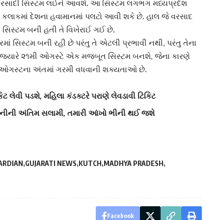
 વરસાદી સિસ્ટમ લઈને આવશે. આ સિસ્ટમ લગભગ મધ્યપ્રદેશ
કલાકમાં દેશના
હવામાન
માં પલટો આવી શકે છે. હાલ જે વરસાદ
 સિસ્ટમ બની હતી તે વિખેરાઈ ગઈ છે.
ાં સિસ્ટમ બની રહી છે પરંતુ તે એટલી પ્રભાવી નથી, પરંતુ તેના
. જ્યારે ૨૧મી ઓગસ્ટે એક મજબૂત સિસ્ટમ બનશે, જેના કારણે
ે. ઓગસ્ટના અંતમાં ગરમી વધવાની શક્યતાઓ છે.
િટ લેવી પડશે, મહિલા કંડક્ટરે પરાણે લેવડાવી ટિકિટ
ત્નીની અંતિમ સલામી, તમારી આંખો ભીની થઈ જશે
ARDIAN
GUJARATI NEWS
KUTCH
MADHYA PRADESH
Facebook