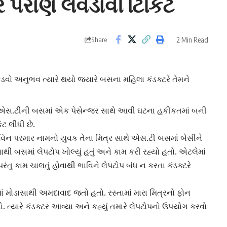
ે પરાણે લેવડાવી ટિકિટ
2 Min Read
Share
ો અનુભવ ત્યારે થયો જ્યારે બસના મહિલા કંડક્ટરે તેમને
એસ.ટીની બસ
માં એક પેસેન્જર સાથે આવી ઘટના હકીકતમાં બની
િટ લીધી છે.
ભાવિન પરમાર નામનો યુવક તેના મિત્ર સાથે એસ.ટી બસમાં બેસીને
વાથી બસમાં
લેપટોપ
ખોલ્યું હતું અને કામ કરી રહ્યો હતો. એટલેમાં
પરંતુ કામ ચાલતું હોવાથી ભાવિને લેપટોપ બંધ ન કરતા કંડક્ટરે
માં મોડાસાથી અમદાવાદ જતો હતો. રસ્તામાં મારા મિત્રનો ફોન
. ત્યારે કંડક્ટર આવ્યા અને કહ્યું તમારે લેપટોપનો ઉપયોગ કરવો