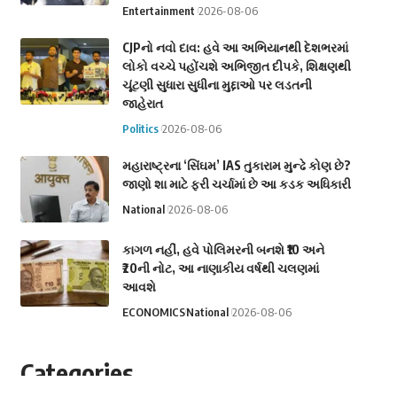
Entertainment
2026-08-06
CJPનો નવો દાવ: હવે આ અભિયાનથી દેશભરમાં
લોકો વચ્ચે પહોંચશે અભિજીત દીપકે, શિક્ષણથી
ચૂંટણી સુધારા સુધીના મુદ્દાઓ પર લડતની
જાહેરાત
Politics
2026-08-06
મહારાષ્ટ્રના ‘સિંઘમ’ IAS તુકારામ મુન્ઢે કોણ છે?
જાણો શા માટે ફરી ચર્ચામાં છે આ કડક અધિકારી
National
2026-08-06
કાગળ નહીં, હવે પોલિમરની બનશે ₹10 અને
₹20ની નોટ, આ નાણાકીય વર્ષથી ચલણમાં
આવશે
ECONOMICS
National
2026-08-06
Categories