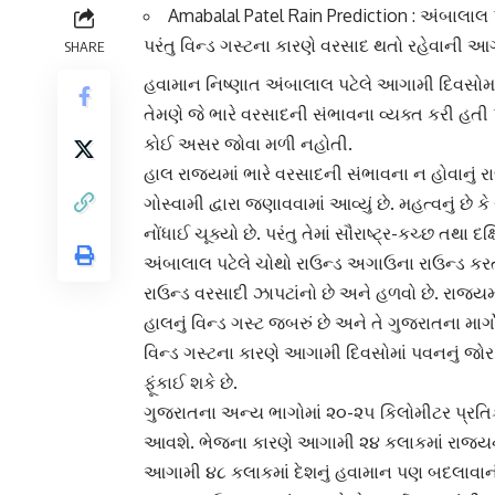
Amabalal Patel Rain Prediction : અંબાલાલ પટ
પરંતુ વિન્ડ ગસ્ટના કારણે વરસાદ થતો રહેવાની આગ
SHARE
હવામાન નિષ્ણાત
અંબાલાલ પટેલે
આગામી દિવસોમાં
તેમણે જે
ભારે વરસાદ
ની સંભાવના વ્યક્ત કરી હતી 
કોઈ અસર જોવા મળી નહોતી.
હાલ રાજ્યમાં
ભારે વરસાદ
ની સંભાવના ન હોવાનું 
ગોસ્વામી દ્વારા જણાવવામાં આવ્યું છે. મહત્વનું
નોંધાઈ ચૂક્યો છે. પરંતુ તેમાં
સૌરાષ્ટ્ર-કચ્છ
તથા દક્ષ
અંબાલાલ પટેલે
ચોથો રાઉન્ડ અગાઉના રાઉન્ડ કરત
રાઉન્ડ વરસાદી ઝાપટાંનો છે અને હળવો છે. રાજ્ય
હાલનું વિન્ડ ગસ્ટ જબરું છે અને તે ગુજરાતના માર્
વિન્ડ ગસ્ટના કારણે આગામી દિવસોમાં પવનનું જોર
ફૂંકાઈ શકે છે.
ગુજરાત
ના અન્ય ભાગોમાં ૨૦-૨૫ કિલોમીટર પ્રતિ
આવશે. ભેજના કારણે આગામી ૨૪ કલાકમાં રાજ્યના
આગામી ૪૮ કલાકમાં દેશનું હવામાન પણ બદલાવાની 