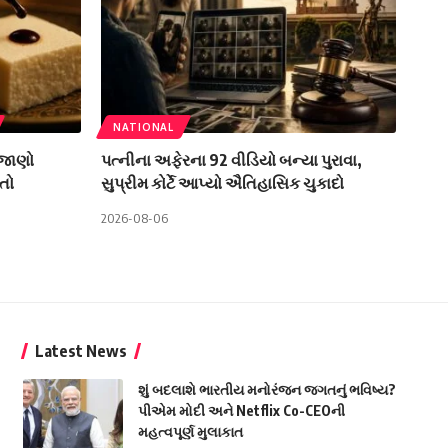
NATIONAL
 જાણો
પત્નીના અફેરના 92 વીડિયો બન્યા પુરાવા,
તો
સુપ્રીમ કોર્ટે આપ્યો ઐતિહાસિક ચુકાદો
2026-08-06
Latest News
શું બદલાશે ભારતીય મનોરંજન જગતનું ભવિષ્ય?
પીએમ મોદી અને Netflix Co-CEOની
મહત્વપૂર્ણ મુલાકાત