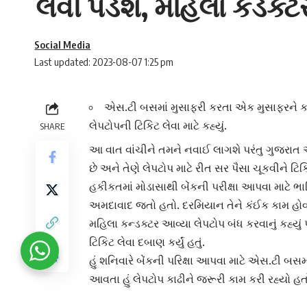
લેવી પડશે, મહિલા કંડક્ટર
Social Media
Last updated: 2023-08-07 1:25 pm
એસ.ટી બસમાં મુસાફરી કરતા એક મુસાફરને કડવ
લેપટોપની ટિકિટ લેવા માટે કહ્યું.
SHARE
આ વાત વાંચીને તમને નવાઈ લાગશે પરંતુ ગુજરાત
છે અને તેણે
લેપટોપ
માટે રીત સર પૈસા ચૂકવીને ટિક
હકીકતમાં
મોડાસા
થી બેંકની પરીક્ષા આપવા માટે 
અમદાવાદ જતો હતો. દરમિયાન તેને કંઈક કામ હો
મહિલા કન્ડક્ટર આવ્યા લેપટોપ બંધ કરવાનું કહ્યું 
ટિકિટ લેવા દબાણ કર્યું હતું.
હું શનિવારે બેંકની પરિક્ષા આપવા માટે એસ.ટી બસ
આવતા હું
લેપટોપ
કાઢીને જરૂરી કામ કરી રહ્યો હતો
હોય તો ટિકિટ લેવી પડશે.