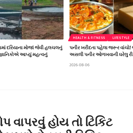
HEALTH & FITNESS
LIFESTYLE
ામાં દરિયાના મોજાં જેવી હલચલનું
પનીર ખરીદતા પહેલા જરૂર વાંચો!
ૈજ્ઞાનિકોએ આપ્યું મહત્વનું
અસલી પનીર ઓળખવાની ઘરેલુ રી
2026-08-06
ોપ વાપરવું હોય તો ટિકિટ