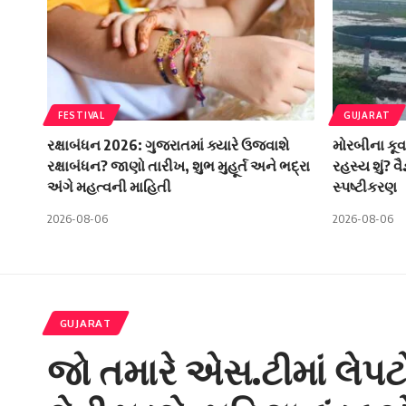
FESTIVAL
GUJARAT
રક્ષાબંધન 2026: ગુજરાતમાં ક્યારે ઉજવાશે
મોરબીના કૂવ
રક્ષાબંધન? જાણો તારીખ, શુભ મુહૂર્ત અને ભદ્રા
રહસ્ય શું? વ
અંગે મહત્વની માહિતી
સ્પષ્ટીકરણ
2026-08-06
2026-08-06
GUJARAT
જો તમારે એસ.ટીમાં લેપટ