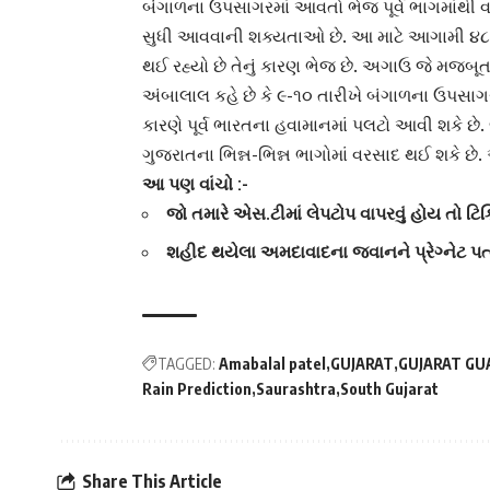
બંગાળ
ના ઉપસાગરમાં આવતો ભેજ પૂર્વ ભાગમાંથી
સુધી આવવાની શક્યતાઓ છે. આ માટે આગામી ૪૮ 
થઈ રહ્યો છે તેનું કારણ ભેજ છે. અગાઉ જે મજબૂત
અંબાલાલ કહે છે કે ૯-૧૦ તારીખે બંગાળના ઉપસાગરમ
કારણે પૂર્વ ભારતના
હવામાન
માં પલટો આવી શકે છે
ગુજરાતના ભિન્ન-ભિન્ન ભાગોમાં વરસાદ થઈ શકે છ
આ પણ વાંચો :-
જો તમારે એસ.ટીમાં લેપટોપ વાપરવું હોય તો ટિક
શહીદ થયેલા અમદાવાદના જવાનને પ્રેગ્નેટ પ
TAGGED:
Amabalal patel
GUJARAT
GUJARAT GU
Rain Prediction
Saurashtra
South Gujarat
Share This Article