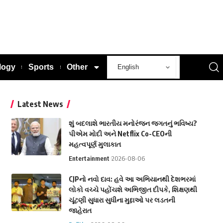
logy
Sports
Other
Latest News
શું બદલાશે ભારતીય મનોરંજન જગતનું ભવિષ્ય?
પીએમ મોદી અને Netflix Co-CEOની
મહત્વપૂર્ણ મુલાકાત
Entertainment
2026-08-06
CJPનો નવો દાવ: હવે આ અભિયાનથી દેશભરમાં
લોકો વચ્ચે પહોંચશે અભિજીત દીપકે, શિક્ષણથી
ચૂંટણી સુધારા સુધીના મુદ્દાઓ પર લડતની
જાહેરાત