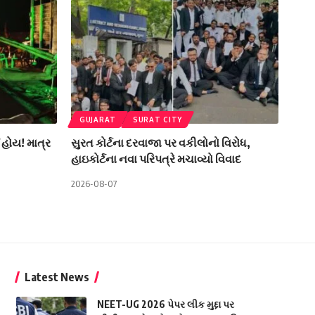
GUJARAT
SURAT CITY
 હોય! માત્ર
સુરત કોર્ટના દરવાજા પર વકીલોનો વિરોધ,
હાઇકોર્ટના નવા પરિપત્રે મચાવ્યો વિવાદ
2026-08-07
Latest News
NEET-UG 2026 પેપર લીક મુદ્દા પર