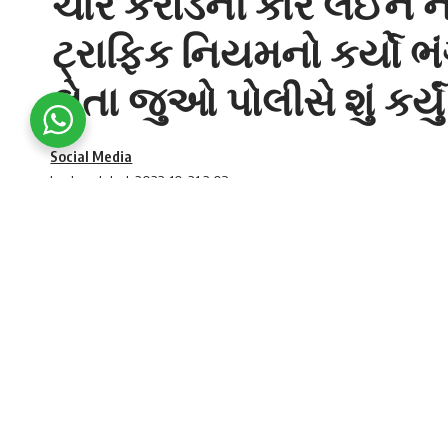
ચાર કરોડની કાર લઈને ન
ટ્રાફિક નિયમનો કર્યો ભ
લેતા જુઓ પોલીસે શું કર્યું
Social Media
Last updated: 2022-10-21 2:03 pm
Ranveer Singh, who left with a car worth
રણવીરનો પોતાની પસંદગીની લક્ઝરી કાર ચલા
SHARE
યુઝરે અભિનેતા પર લાઈસન્સ એક્સપાયર્ડ થયા બા
રણવીર સિંહ
(Ranveer Singh) હાલમાં મુંબઈ એરપ
(Aston Martin) ચલાવતો જોવા મળ્યો હતો. પરંતુ
સ
ઉપયોગ કરવાનો આરોપ લગાવવામાં આવ્યો હતો.
રણવીરનો
લક્ઝરી કાર
ચલાવતા એક વીડિયો વાયર