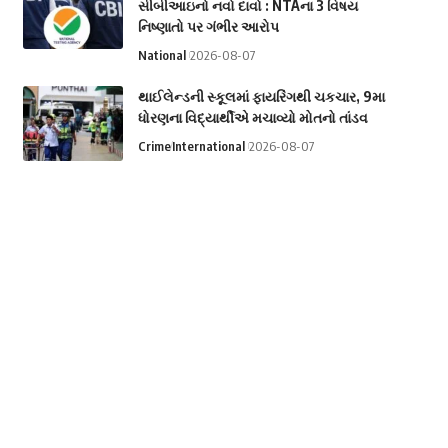
સીબીઆઇનો નવો દાવો : NTAના 3 વિષય
નિષ્ણાતો પર ગંભીર આરોપ
National
2026-08-07
થાઈલેન્ડની સ્કૂલમાં ફાયરિંગથી ચકચાર, 9મા
ધોરણના વિદ્યાર્થીએ મચાવ્યો મોતનો તાંડવ
Crime
International
2026-08-07
Video: JPSC-JSSC વિરોધ પ્રદર્શન દરમિયાન
લેફ્ટ નેતા નેહા બોરા પર વિદ્યાર્થીઓએ શાહી
ફેંકી
National
2026-08-07
Video: ચીન સુધી પહોંચે એવી રેન્જ? ભારતે
રાત્રે કર્યું Agni-4નું સફળ પરીક્ષણ
National
2026-08-07
Categories