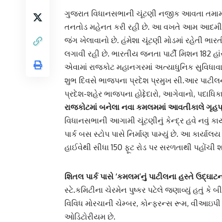
ગુજરાત વિધાનસભાની ચૂંટણી નજીક આવતા તમા
તનતોડ મહેનત કરી રહી છે. આ વખતે
આમ આદમી પા
જંગ ખેલાવાનો છે. હંમેશા ચૂંટણી મોડમાં રહેતી ભા
લગાવી રહી છે.
ભારતીય જનતા પાર્ટી મિશન
182 હા
એવામાં
રાજકોટ મહાનગર
માં અત્યાધુનિક સુવિધાવ
શુભ દિવસે ભાજપના
પ્રદેશ પ્રમુખ સી.આર પાટીલ
પ્રદેશ-શહેર ભાજપના હોદ્દેદારો, આગેવાનો, પદાધિ
રાજકોટમાં બનેલા નવા કમલમમાં
આવતીકાલે ગૃહપ્
વિધાનસભાની આગામી ચૂંટણીનું કેન્દ્ર હવે
નવું કા
પાર્ક બસ સ્ટોપ પાસે નિર્માણ પામ્યું છે. આ કાર્
હાઈવેથી સીધા 150 ફૂટ રોડ પર સરળતાથી પહોંચી 
શિતલ પાર્ક પાસે
‘કમલમ’
નું પાટીલના હસ્તે ઉદ્ઘાટન
સ્ટે.કમિટીના ચેરમેન પુષ્કર પટેલે જણાવ્યું હતું કે
વિવિધ મોરચાની ચેમ્બર, કોન્ફરન્સ રૂમ, વીઆઇપી બ
ઓડિટોરીયમ છે.