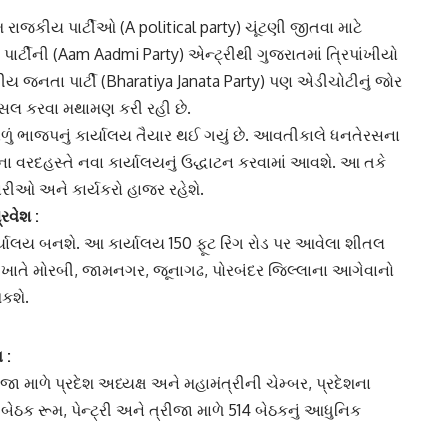
મ
રાજકીય પાર્ટીઓ
(A political party) ચૂંટણી જીતવા માટે
ર્ટી
ની (Aam Aadmi Party) એન્ટ્રીથી ગુજરાતમાં ત્રિપાંખીયો
રતીય જનતા પાર્ટી (Bharatiya Janata Party) પણ એડીચોટીનું જોર
ંસલ કરવા મથામણ કરી રહી છે.
ાળું ભાજપનું કાર્યાલય તૈયાર થઈ ગયું છે. આવતીકાલે ધનતેરસના
ના વરદહસ્તે નવા કાર્યાલયનું ઉદ્ધાટન કરવામાં આવશે. આ તકે
કારીઓ અને કાર્યકરો હાજર રહેશે.
રવેશ
:
ર્યાલય
બનશે. આ કાર્યાલય 150 ફૂટ રિંગ રોડ પર આવેલા શીતલ
યાલય ખાતે મોરબી, જામનગર, જૂનાગઢ, પોરબંદર જિલ્લાના આગેવાનો
શકશે.
 :
 બીજા માળે પ્રદેશ અધ્યક્ષ અને મહામંત્રીની ચેમ્બર, પ્રદેશના
ેઠક રૂમ, પેન્ટ્રી અને ત્રીજા માળે
514 બેઠક
નું આધુનિક