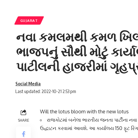
GUJARAT
નવા કમલમથી કમળ ખિલશે
ભાજપનું સૌથી મોટું કાર્
પાટીલની હાજરીમાં ગૃહપ્
Social Media
Last updated: 2022-10-21 2:53 pm
Will the lotus bloom with the new lotus
રાજકોટમાં બનેલા ભારતીય જનતા પાર્ટીના નવા 
SHARE
ઉદ્ધાટન કરવામાં આવશે. આ કાર્યાલય 150 ફૂટ રિંગ ર