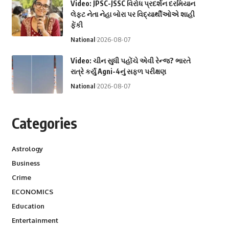
Video: JPSC-JSSC વિરોધ પ્રદર્શન દરમિયાન
લેફ્ટ નેતા નેહા બોરા પર વિદ્યાર્થીઓએ શાહી
ફેંકી
National
2026-08-07
Video: ચીન સુધી પહોંચે એવી રેન્જ? ભારતે
રાત્રે કર્યું Agni-4નું સફળ પરીક્ષણ
National
2026-08-07
Categories
Astrology
Business
Crime
ECONOMICS
Education
Entertainment