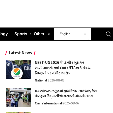
logy
Sports
Other
Latest News
NEET-UG 2026 પેપર લીક મુદ્દા પર
સીબીઆઇનો નવો દાવો : NTAના 3 વિષય
નિષ્ણાતો પર ગંભીર આરોપ
National
2026-08-07
થાઈલેન્ડની સ્કૂલમાં ફાયરિંગથી ચકચાર, 9મા
ધોરણના વિદ્યાર્થીએ મચાવ્યો મોતનો તાંડવ
Crime
International
2026-08-07