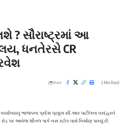
 ? સૌરાષ્ટ્રમાં આ
યાલય, ધનતેરસે CR
રવેશ
2 Min Read
Share
કાર્યાલયનું ભાજપના પ્રદેશ પ્રમુખ સી.આર પાટીલના વરદહસ્તે
ોડ પર આવેલા શીતલ પાર્ક બસ સ્ટોપ પાસે નિર્માણ પામ્યું છે.