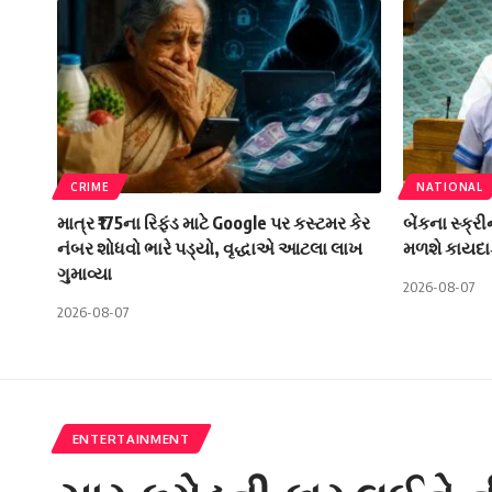
CRIME
NATIONAL
માત્ર ₹175ના રિફંડ માટે Google પર કસ્ટમર કેર
બેંકના સ્ક્ર
નંબર શોધવો ભારે પડ્યો, વૃદ્ધાએ આટલા લાખ
મળશે કાયદા
ગુમાવ્યા
2026-08-07
2026-08-07
ENTERTAINMENT