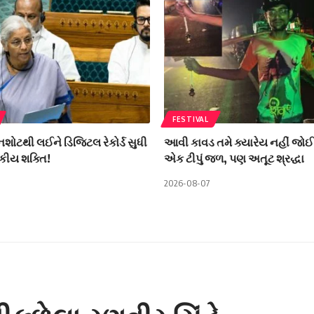
FESTIVAL
ીનશોટથી લઈને ડિજિટલ રેકોર્ડ સુધી
આવી કાવડ તમે ક્યારેય નહીં જોઈ
કીય શક્તિ!
એક ટીપું જળ, પણ અતૂટ શ્રદ્ધા
2026-08-07