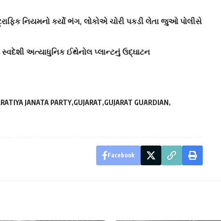
ટ્રાફિક નિયમનો કર્યો ભંગ, લોકોએ ચોરી પકડી લેતા જુઓ પોલીસે
વદેશી અત્યાધુનિક ઈથેનોલ પ્લાન્ટનું ઉદ્‍ઘાટન
RATIYA JANATA PARTY
GUJARAT
GUJARAT GUARDIAN
Facebook