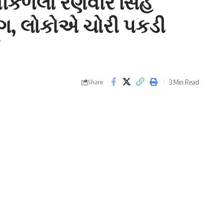
ીકળેલા રણવીર સિંહે
ંગ, લોકોએ ચોરી પકડી
3 Min Read
Share
વતો એક વીડિયો વાયરલ થઈ રહ્યો છે. કારણ કે સોશિયલ મીડિયા
દ ડ્રાયવિંગનો આરોપ લગાવ્યો છે.
ોર્ટ પર એક ચમકતી બ્લૂ રંગની આલીશાન એસ્ટન માર્ટિનને
ોશિયલ મીડિયા
(Social media) પર એક્સપાયર્ડ રજીસ્ટ્રેશનનો
લ થઈ ગયો કારણ કે એક સોશિયલ મીડિયા યુઝરે અભિનેતા પર