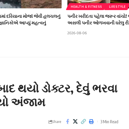
HEALTH & FITNESS
LIFESTYLE
ામાં દરિયાના મોજાં જેવી હલચલનું
પનીર ખરીદતા પહેલા જરૂર વાંચો!
ૈજ્ઞાનિકોએ આપ્યું મહત્વનું
અસલી પનીર ઓળખવાની ઘરેલુ રી
2026-08-06
 થયો ડોક્ટર, દેવું ભરવા
્યો અંજામ
3 Min Read
Share