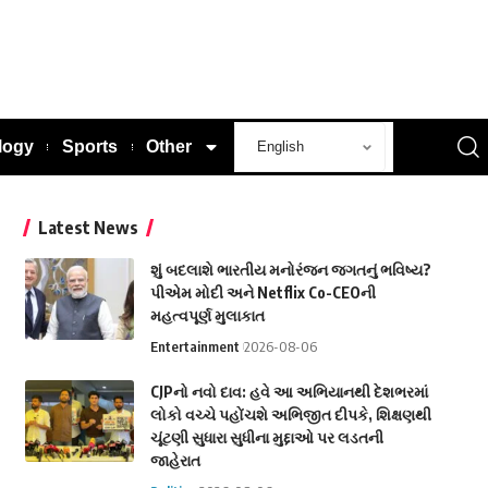
logy
Sports
Other
Latest News
શું બદલાશે ભારતીય મનોરંજન જગતનું ભવિષ્ય?
પીએમ મોદી અને Netflix Co-CEOની
મહત્વપૂર્ણ મુલાકાત
Entertainment
2026-08-06
CJPનો નવો દાવ: હવે આ અભિયાનથી દેશભરમાં
લોકો વચ્ચે પહોંચશે અભિજીત દીપકે, શિક્ષણથી
ચૂંટણી સુધારા સુધીના મુદ્દાઓ પર લડતની
જાહેરાત