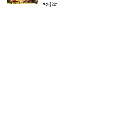
જાહેરાત
Politics
2026-08-06
મહારાષ્ટ્રના ‘સિંઘમ’ IAS તુકારામ મુન્ઢે કોણ છે?
જાણો શા માટે ફરી ચર્ચામાં છે આ કડક અધિકારી
National
2026-08-06
કાગળ નહીં, હવે પોલિમરની બનશે ₹10 અને
₹20ની નોટ, આ નાણાકીય વર્ષથી ચલણમાં
આવશે
ECONOMICS
National
2026-08-06
Categories
Astrology
Business
Crime