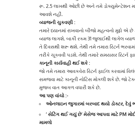
રૂ. 2.5 લાખથી ઓછી છે અને તમે ડોક્યુમેન્ટેશન મા
આવશે નહીં.
વ્યાજ
ની ચુકવણી :
તમારે ધ્યાનમાં રાખવાનો બીજો મહત્વનો મુદ્દો એ છે
વ્યાજ લાગશે. બાકી રકમ 31 જુલાઈથી લાગેલ વ્યા
તે દિવસથી શરૂ થશે. તેથી તમે તમારા રિટર્ન ભરવામા
તરીકે ચૂકવવી પડશે. તેથી તમારે સમયસર રિટર્ન ફ
કાનૂની કાર્યવાહી થઈ શકે :
જો તમે તમારા
આવકવેરા રિટર્ન
ફાઈલ કરવામાં વિલ
સમજવા માટે કાનૂની નોટિસ મોકલી શકે છે. જો ટેક્સ
મુજબ વાત આગળ વધારી શકે છે.
આ પણ વાંચો :-
ઓનલાઇન જુગારમાં બરબાદ થયો ડોક્ટર, દેવું
‘ સેટિંગ થઈ ગયું છે’ મેસેજ આપવા માટે PM મો
મામલો