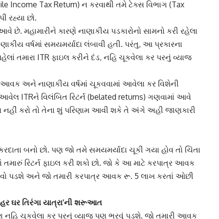
(File Income Tax Return) ન કરવાથી તમે ટેક્સ વિભાગ (Tax
 રહ્યા છો.
આવે છે. મહામારીને કારણે નાણાકીય પડકારોનો સામનો કરી રહેલા
ાકીય વર્ષમાં સમયમર્યાદા લંબાવી હતી. પરંતુ, આ પ્રકારના
હેલાં તમારા
ITR
ફાઇલ કરીને દંડ, નહિ ચૂકવેલા કર પરનું વ્યાજ
રી આવક અને નાણાકીય વર્ષમાં ચૂકવવામાં આવેલા કર વિશેની
ં આવેલ
ITR
ને વિલંબિત રિટર્ન (belated returns) ગણવામાં આવે
ઇલ નહીં કરો તો તેના શું પરિણામ આવી શકે તે અંગે અહી જાણકારી
ાતા બનો છો. પણ જો તમે સમયમર્યાદા ચૂકી ગયા હોવ તો ચિંતા
ાં તમારું રિટર્ન ફાઇલ કરી શકો છો. જો કે આ માટે કરપાત્ર આવક
ૂકવવો પડશે અને જો તમારી કરપાત્ર આવક રૂ. 5 લાખ કરતાં ઓછી
 ‘હર ઘર તિરંગા યાત્રા’ની શરૂઆત
 નહિ ચૂકવેલા કર પરનું વ્યાજ પણ ભરવું પડશે. જો તમારી આવક