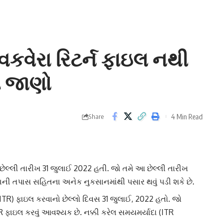
વકવેરા રિટર્ન ફાઇલ નથી
ીં જાણો
4 Min Read
Share
ી છેલ્લી તારીખ 31 જુલાઈ 2022 હતી. જો તમે આ છેલ્લી તારીખ
િભાગની તપાસ સહિતના અનેક નુકસાનમાંથી પસાર થવું પડી શકે છે.
ITR
) ફાઇલ કરવાનો છેલ્લો દિવસ 31 જુલાઈ, 2022 હતો. જો
R
ફાઇલ કરવું આવશ્યક છે. નક્કી કરેલ સમયમર્યાદા (ITR