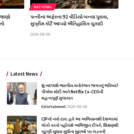
NATIONAL
 જાણો
પત્નીના અફેરના 92 વીડિયો બન્યા પુરાવા,
તો
સુપ્રીમ કોર્ટે આપ્યો ઐતિહાસિક ચુકાદો
2026-08-06
Latest News
શું બદલાશે ભારતીય મનોરંજન જગતનું ભવિષ્ય?
પીએમ મોદી અને Netflix Co-CEOની
મહત્વપૂર્ણ મુલાકાત
Entertainment
2026-08-06
CJPનો નવો દાવ: હવે આ અભિયાનથી દેશભરમાં
લોકો વચ્ચે પહોંચશે અભિજીત દીપકે, શિક્ષણથી
ચૂંટણી સુધારા સુધીના મુદ્દાઓ પર લડતની