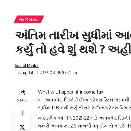
NATIONAL
અંતિમ તારીખ સુધીમાં આ
કર્યું તો હવે શું થશે ? અહ
Social Media
Last updated: 2022-08-05 10:54 am
What will happen if income tax
આવકવેરા રિટર્ન કે ઈન્કમ ટેક્સ રિટર્ન ભરવાન
SHARE
સુધીમાં ITR નથી ભર્યું તો તમારે ઈન્કમ ટેક્સ વ
નાણાકીય વર્ષ ITR 2021-22 માટે આવકવેરા રિટર્ન (
તમારી આવક રૂ. 2.5 લાખથી વધુ હોય તો તમારે
IT