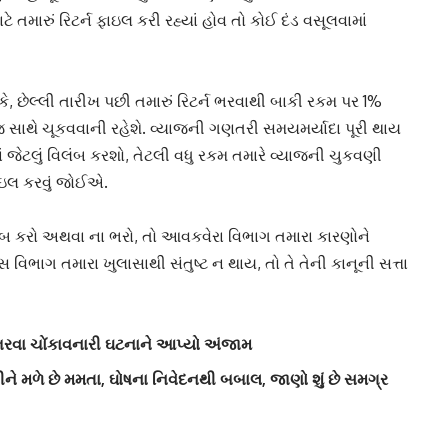
ટે તમારું
રિટર્ન ફાઇલ
કરી રહ્યાં હોવ તો કોઈ દંડ વસૂલવામાં
 કે, છેલ્લી તારીખ પછી તમારું રિટર્ન ભરવાથી બાકી રકમ પર 1%
જ સાથે ચૂકવવાની રહેશે. વ્યાજની ગણતરી સમયમર્યાદા પૂરી થાય
ં જેટલું વિલંબ કરશો, તેટલી વધુ રકમ તમારે
વ્યાજ
ની ચુકવણી
ાઇલ કરવું જોઈએ.
ંબ કરો અથવા ના ભરો, તો આવકવેરા વિભાગ તમારા કારણોને
 વિભાગ તમારા ખુલાસાથી સંતુષ્ટ ન થાય, તો તે તેની કાનૂની સત્તા
 ભરવા ચોંકાવનારી ઘટનાને આપ્યો અંજામ
દીને મળે છે મમતા, ઘોષના નિવેદનથી બબાલ, જાણો શું છે સમગ્ર