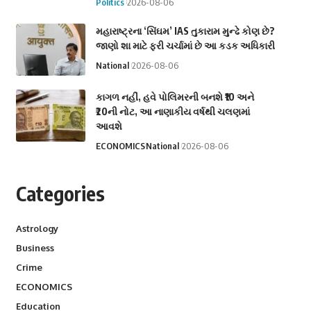
Politics
2026-08-06
મહારાષ્ટ્રના ‘સિંઘમ’ IAS તુકારામ મુન્ઢે કોણ છે?
જાણો શા માટે ફરી ચર્ચામાં છે આ કડક અધિકારી
National
2026-08-06
કાગળ નહીં, હવે પોલિમરની બનશે ₹10 અને
₹20ની નોટ, આ નાણાકીય વર્ષથી ચલણમાં
આવશે
ECONOMICS
National
2026-08-06
Categories
Astrology
Business
Crime
ECONOMICS
Education