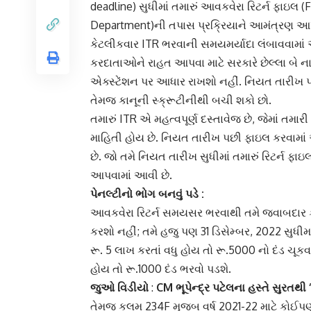
deadline) સુધીમાં તમારું આવકવેરા રિટર્ન ફાઇલ 
Department)ની તપાસ પ્રક્રિયાને આમંત્રણ આપી
કેટલીકવાર
ITR
ભરવાની સમયમર્યાદા લંબાવવામાં 
કરદાતાઓને રાહત આપવા માટે સરકારે છેલ્લા બે નાણ
એક્સ્ટેંશન પર આધાર રાખશો નહીં. નિયત તારીખ પ
તેમજ કાનૂની સ્ક્રૂટીનીથી બચી શકો છો.
તમારું
ITR
એ મહત્વપૂર્ણ દસ્તાવેજ છે, જેમાં તમા
માહિતી હોય છે. નિયત તારીખ પછી ફાઇલ કરવામા
છે. જો તમે નિયત તારીખ સુધીમાં તમારું રિટર્ન ફા
આપવામાં આવી છે.
પેનલ્ટીનો ભોગ બનવું પડે :
આવકવેરા રિટર્ન
સમયસર ભરવાથી તમે જવાબદાર કરદ
કરશો નહીં; તમે હજુ પણ 31 ડિસેમ્બર, 2022 સુધીમ
રૂ. 5 લાખ કરતાં વધુ હોય તો રૂ.5000 નો દંડ ચ
હોય તો રૂ.1000 દંડ ભરવો પડશે.
જુઓ વિડીયો
:
CM ભૂપેન્દ્ર પટેલના હસ્તે સુરતથી
તેમજ કલમ 234F મુજબ વર્ષ 2021-22 માટે કોઈપણ