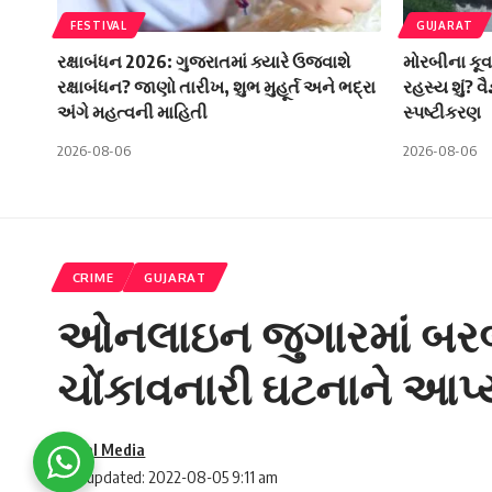
FESTIVAL
GUJARAT
રક્ષાબંધન 2026: ગુજરાતમાં ક્યારે ઉજવાશે
મોરબીના કૂવ
રક્ષાબંધન? જાણો તારીખ, શુભ મુહૂર્ત અને ભદ્રા
રહસ્ય શું? વ
અંગે મહત્વની માહિતી
સ્પષ્ટીકરણ
2026-08-06
2026-08-06
CRIME
GUJARAT
ઓનલાઇન જુગારમાં બરબાદ
ચોંકાવનારી ઘટનાને આપ
Social Media
Last updated: 2022-08-05 9:11 am