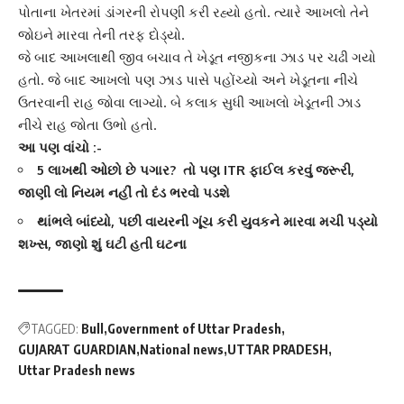
પોતાના ખેતરમાં ડાંગરની રોપણી કરી રહ્યો હતો. ત્યારે
આખલો
તેને
જોઇને મારવા તેની તરફ દોડ્યો.
જે બાદ આખલાથી જીવ બચાવ તે ખેડૂત નજીકના ઝાડ પર ચઢી ગયો
હતો. જે બાદ
આખલો
પણ ઝાડ પાસે પહોંચ્યો અને ખેડૂતના નીચે
ઉતરવાની રાહ જોવા લાગ્યો. બે કલાક સુધી આખલો ખેડૂતની ઝાડ
નીચે રાહ જોતા ઉભો હતો.
આ પણ વાંચો :-
5 લાખથી ઓછો છે પગાર? તો પણ ITR ફાઈલ કરવું જરૂરી,
જાણી લો નિયમ નહીં તો દંડ ભરવો પડશે
થાંભલે બાંધ્યો, પછી વાયરની ગૂંચ કરી યુવકને મારવા મચી પડ્યો
શખ્સ, જાણો શું ઘટી હતી ઘટના
TAGGED:
Bull
Government of Uttar Pradesh
GUJARAT GUARDIAN
National news
UTTAR PRADESH
Uttar Pradesh news