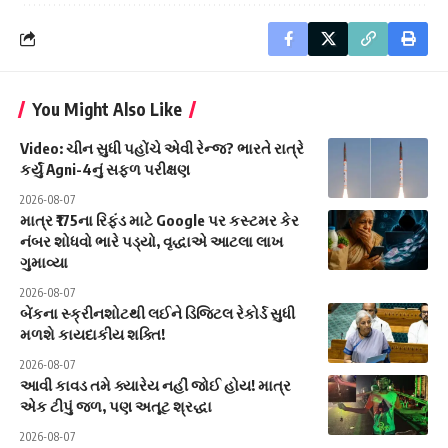
You Might Also Like
Video: ચીન સુધી પહોંચે એવી રેન્જ? ભારતે રાત્રે
કર્યું Agni-4નું સફળ પરીક્ષણ
2026-08-07
માત્ર ₹175ના રિફંડ માટે Google પર કસ્ટમર કેર
નંબર શોધવો ભારે પડ્યો, વૃદ્ધાએ આટલા લાખ
ગુમાવ્યા
2026-08-07
બેંકના સ્ક્રીનશોટથી લઈને ડિજિટલ રેકોર્ડ સુધી
મળશે કાયદાકીય શક્તિ!
2026-08-07
આવી કાવડ તમે ક્યારેય નહીં જોઈ હોય! માત્ર
એક ટીપું જળ, પણ અતૂટ શ્રદ્ધા
2026-08-07