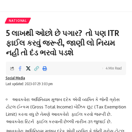
NATIONAL
5 લાખથી ઓછો છે પગાર? તો પણ ITR
ફાઈલ કરવું જરૂરી, જાણી લો નિયમ
નહીં તો દંડ ભરવો પડશે
4 Min Read
Social Media
Last updated: 2023-07-29 3:03 pm
આવકવેરા અધિનિયમ મુજબ દરેક એવી વ્યક્તિ કે જેની ગ્રોસ
ટોટલ ઈન્કમ (Gross Total Income) બેઝિક છૂટ (Tax Exemption
Limit) કરતા વધુ છે તેમણે આવકવેરો ફાઈલ કરવો જરૂરી છે.
આવકવેરા રિટર્ન ફાઈલ કરવાની છેલ્લી તારીખ ૩૧ જુલાઈ છે.
આવકવેરા અધિનિયમ મુજબ દરેક એવી વ્યક્તિ કે જેની ગ્રોસ ટોટલ