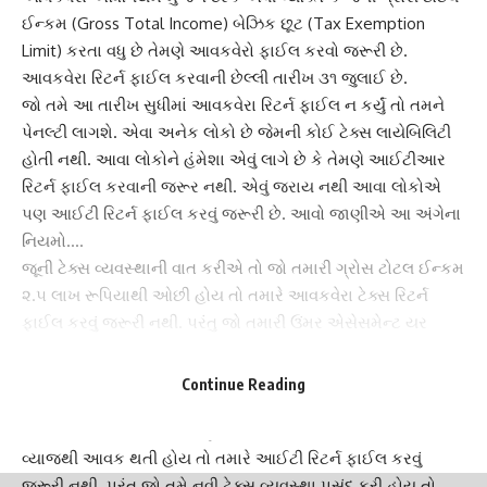
ઈન્કમ (Gross Total Income) બેઝિક છૂટ (Tax Exemption
Limit) કરતા વધુ છે તેમણે
આવકવેરો ફાઈલ
કરવો જરૂરી છે.
આવકવેરા રિટર્ન ફાઈલ કરવાની છેલ્લી તારીખ ૩૧ જુલાઈ છે.
જો તમે આ તારીખ સુધીમાં
આવકવેરા રિટર્ન ફાઈલ
ન કર્યું તો તમને
પેનલ્ટી લાગશે. એવા અનેક લોકો છે જેમની કોઈ ટેક્સ લાયેબિલિટી
હોતી નથી. આવા લોકોને હંમેશા એવું લાગે છે કે તેમણે
આઈટીઆર
રિટર્ન ફાઈલ કરવાની જરૂર નથી. એવું જરાય નથી આવા લોકોએ
પણ આઈટી રિટર્ન ફાઈલ કરવું જરૂરી છે. આવો જાણીએ આ અંગેના
નિયમો….
જૂની ટેક્સ વ્યવસ્થાની વાત કરીએ તો જો તમારી ગ્રોસ ટોટલ ઈન્કમ
૨.૫ લાખ રૂપિયાથી ઓછી હોય તો તમારે
આવકવેરા ટેક્સ રિટર્ન
ફાઈલ કરવું જરૂરી નથી. પરંતુ જો તમારી ઉંમર એસેસમેન્ટ યર
દરમિયાન 60 વર્ષ કે તેથી વધુ એટલે કે સિનિયર સિટિઝનની કેટેગરીમાં
આવો તો તમારી આવક ૦૩ લાખ રૂપિયા કરતા વધુ હોય તો તમારે
Continue Reading
આઈટી રિટર્ન ફાઈલ કરવું જરૂરી છે.
જો તમારી ઉંમર ૭૫ વર્ષથી વધુ હોય અને તમારે ફક્ત પેન્શન કે બેંક
વ્યાજથી આવક થતી હોય તો તમારે
આઈટી રિટર્ન
ફાઈલ કરવું
જરૂરી નથી. પરંતુ જો તમે નવી ટેક્સ વ્યવસ્થા પસંદ કરી હોય તો