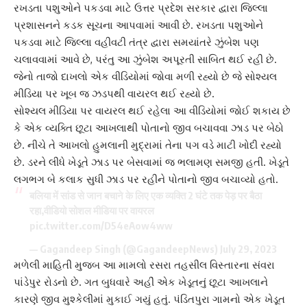
રખડતા પશુ
ઓને પકડવા માટે
ઉત્તર પ્રદેશ સરકાર
દ્વારા જિલ્લા
પ્રશાસનને કડક સૂચના આપવામાં આવી છે. રખડતા પશુઓને
પકડવા માટે જિલ્લા વહીવટી તંત્ર દ્વારા સમયાંતરે ઝુંબેશ પણ
ચલાવવામાં આવે છે, પરંતુ આ ઝુંબેશ અપૂરતી સાબિત થઈ રહી છે.
જેનો તાજો દાખલો એક વીડિયોમાં જોવા મળી રહ્યો છે જે
સોશ્યલ
મીડિયા
પર ખૂબ જ ઝડપથી વાયરલ થઈ રહ્યો છે.
સોશ્યલ મીડિયા
પર વાયરલ થઈ રહેલા આ વીડિયોમાં જોઈ શકાય છે
કે એક વ્યક્તિ છૂટા આખલાથી પોતાનો જીવ બચાવવા ઝાડ પર બેઠો
છે. નીચે તે
આખલો હુમલા
ની મુદ્રામાં તેના પગ વડે માટી ખોદી રહ્યો
છે. ડરને લીધે ખેડૂતે ઝાડ પર બેસવામાં જ ભલામણ સમજી હતી. ખેડૂતે
લગભગ બે કલાક સુધી ઝાડ પર રહીને પોતાનો જીવ બચાવ્યો હતો.
बलिया में सांड से जान बचाने के लिए एक व्यक्ति 2 घंटे तक पेड़ पर बैठा
रहा,वीडियो सोशल मीडिया पर वायरल
pic.twitter.com/D54eAow4ww
— Gagandeep Singh (@GagandeepNews)
July 29, 2023
મળેલી માહિતી મુજબ આ મામલો રસરા તહસીલ વિસ્તારના સંવરા
પાંડેપુર રોડનો છે. ગત બુધવારે અહીં એક
ખેડૂતનું
છૂટા આખલાને
કારણે જીવ મુશ્કેલીમાં મુકાઈ ગયું હતું. પંડિતપુરા ગામનો એક ખેડૂત