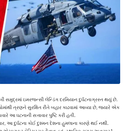
સમુદ્રમાં ઇમરજન્સી લેન્ડિંગ દરમિયાન દુર્ઘટનાગ્રસ્ત થયું છે.
માંથી ત્રણને સુરક્ષિત રીતે બહાર કાઢવામાં આવ્યા છે, જ્યારે એક
ારે આ ઘટનાની સત્તાવાર પુષ્ટિ કરી હતી.
, આ દુર્ઘટના કોઈ દુશ્મન દેશના હુમલાના કારણે થઈ નથી.