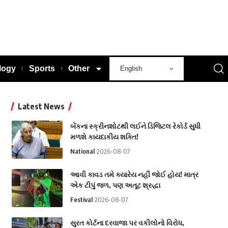
logy
Sports
Other
Latest News
બેંકના સ્ક્રીનશોટથી લઈને ડિજિટલ રેકોર્ડ સુધી
મળશે કાયદાકીય શક્તિ!
National
2026-08-07
આવી કાવડ તમે ક્યારેય નહીં જોઈ હોય! માત્ર
એક ટીપું જળ, પણ અતૂટ શ્રદ્ધા
Festival
2026-08-07
સુરત કોર્ટના દરવાજા પર વકીલોનો વિરોધ,