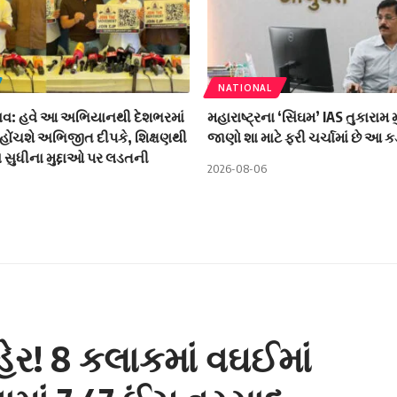
NATIONAL
દાવ: હવે આ અભિયાનથી દેશભરમાં
મહારાષ્ટ્રના ‘સિંઘમ’ IAS તુકારામ મ
પહોંચશે અભિજીત દીપકે, શિક્ષણથી
જાણો શા માટે ફરી ચર્ચામાં છે આ
ા સુધીના મુદ્દાઓ પર લડતની
2026-08-06
હેર! 8 કલાકમાં વઘઈમાં