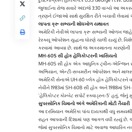
દુર્ઘટનાગ્રસ્ત હેલિકોપ્ટર USS George H.W. Bu
જુલાઈના રોજ સવારે અંદાજે 3:30 વાગ્યે આ અકસ્મા
ત્રણને ઈજાઓ સાથે સુરક્ષિત રીતે બચાવી લેવામાં
લાપતા ક્રૂ સભ્યની શોધખોળ યથાવત
અમેરિકી નેવીએ લાપતા ક્રૂ સભ્યની ઓળખ જાહેર
રેસ્ક્યૂ ઓપરેશન યુદ્ધના ધોરણે ચાલી રહ્યું છે.
કરવામાં આવ્યા છે. સાથે જ અકસ્માતના કારણોની
MH-60S સી હોક હેલિકોપ્ટરની ખાસિયતો
MH-60S સી હોક એક આધુનિક ટ્વીન-એન્જિન સૈન્ય 
અભિયાન, એન્ટી-સબમરીન ઓપરેશન અને માલસામ
અમેરિકી સેનાએ UH-60 બ્લેક હોક હેલિકોપ્ટરને વર્ષ
નેવીને 1983માં SH-60B સી હોક અને 1988માં SH
‘હેલિકોપ્ટર કોમ્બેટ સપોર્ટ સ્ક્વાડ્રન-5’ હતું, જેન
સુપરસોનિક વિમાનો અંગે અમેરિકાની મોટી તૈયારી
આ દરમિયાન અમેરિકા પાંચ દાયકાથી વધુ સમયથી લ
રાહત આપવાની દિશામાં પણ આગળ વધી રહ્યું છે. અમ
જેમાં સુપરસોનિક વિમાનો માટે અવાજ આધારિત નવા 