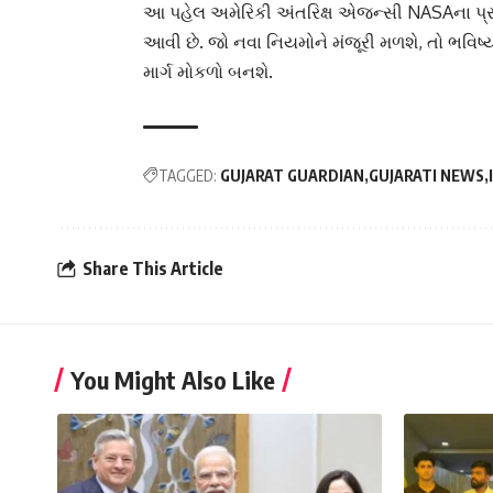
આ પહેલ અમેરિકી અંતરિક્ષ એજન્સી NASAના પ્ર
આવી છે. જો નવા નિયમોને મંજૂરી મળશે, તો ભવિ
માર્ગ મોકળો બનશે.
TAGGED:
GUJARAT GUARDIAN
GUJARATI NEWS
Share This Article
You Might Also Like