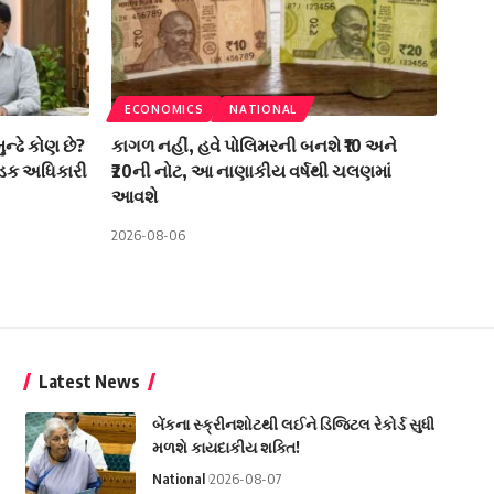
ECONOMICS
NATIONAL
ુન્ઢે કોણ છે?
કાગળ નહીં, હવે પોલિમરની બનશે ₹10 અને
 કડક અધિકારી
₹20ની નોટ, આ નાણાકીય વર્ષથી ચલણમાં
આવશે
2026-08-06
Latest News
બેંકના સ્ક્રીનશોટથી લઈને ડિજિટલ રેકોર્ડ સુધી
મળશે કાયદાકીય શક્તિ!
National
2026-08-07