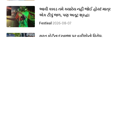
આવી કાવડ તમે ક્યારેય નહીં જોઈ હોય! માત્ર
એક ટીપું જળ, પણ અતૂટ શ્રદ્ધા
Festival
2026-08-07
સુરત કોર્ટના દરવાજા પર વકીલોનો વિરોધ,
હાઇકોર્ટના નવા પરિપત્રે મચાવ્યો વિવાદ
Gujarat
Surat City
2026-08-07
2 કલાકમાં ગાયબ થઈ શકે છે તમારી પોસ્ટ?
Instagram, X અને YouTube માટે કેન્દ્રના
નવા નિયમો અમલમાં
Science & Technology
2026-08-07
Categories
Astrology
Business