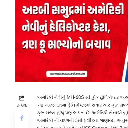
અમેરિકી નેવીનું MH-60S સી હોક હેલિકોપ્ટર અરબી 
આ અકસ્માતમાં હેલિકોપ્ટરમાં સવાર ચાર ક્રૂ સભ્યો
SHARE
ક્રૂ સભ્ય હજુ પણ લાપતા છે. અમેરિકી સેનાએ બુધવ
અમેરિકી નૌકાદળની 5મી ફ્લીટના જણાવ્યા અનુસાર