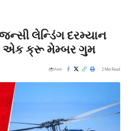
જન્સી લેન્ડિંગ દરમ્યાન
, એક ક્રૂ મેમ્બર ગુમ
2 Min Read
Share