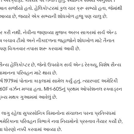
sh એરક્રાફ્ટ કેરિયર પર તૈનાત હતું. સ્થાનિક સમય અનુસાર 1
ત સર્જાયો હતો. હેલિકોપ્ટરમાં કુલ ચાર ક્રૂ સભ્યો હતા, જેમાંથી
 આવ્યા છે, જ્યારે એક સભ્યની શોધખોળ હજુ પણ ચાલુ છે.
 કરી નથી. નેવીના જણાવ્યા મુજબ અરબ સાગરમાં સર્ચ એન્ડ
 વિશેષ બચાવ ટીમો અને નૌકાદળના જહાજોને શોધખોળ માટે તૈનાત
 પણ વિગતવાર તપાસ શરૂ કરવામાં આવી છે.
હેલિકોપ્ટર છે, જેનો ઉપયોગ સર્ચ એન્ડ રેસ્ક્યૂ, વિશેષ સૈન્ય
ાનના પરિવહન માટે થાય છે.
 1979માં પોતાના કાફલામાં સામેલ કર્યું હતું. ત્યારબાદ અમેરિકી
-60F વર્ઝન મળ્યા હતા. MH-60Sનું પ્રથમ ઓપરેશનલ સ્ક્વાડ્રન
ું મુખ્ય મથક ગુઆમમાં આવેલું છે.
ાગુ રહેલા સુપરસોનિક વિમાનોના સંચાલન પરના પ્રતિબંધમાં
ેરિકાના પરિવહન વિભાગે નવા નિયમોનો પ્રસ્તાવ તૈયાર કર્યો છે,
ધોરણો નક્કી કરવામાં આવ્યા છે.