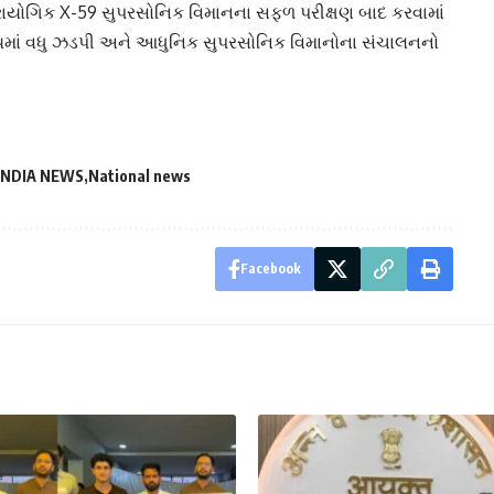
ાયોગિક X-59 સુપરસોનિક વિમાનના સફળ પરીક્ષણ બાદ કરવામાં
ષ્યમાં વધુ ઝડપી અને આધુનિક સુપરસોનિક વિમાનોના સંચાલનનો
INDIA NEWS
National news
Facebook