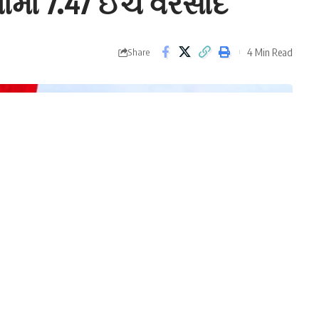
માં 7.47 ઈંચ વરસાદ
4 Min Read
Share