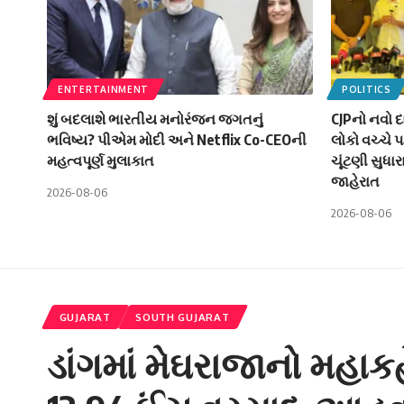
ENTERTAINMENT
POLITICS
શું બદલાશે ભારતીય મનોરંજન જગતનું
CJPનો નવો 
ભવિષ્ય? પીએમ મોદી અને Netflix Co-CEOની
લોકો વચ્ચે 
મહત્વપૂર્ણ મુલાકાત
ચૂંટણી સુધાર
જાહેરાત
2026-08-06
2026-08-06
GUJARAT
SOUTH GUJARAT
ડાંગમાં મેઘરાજાનો મહાક