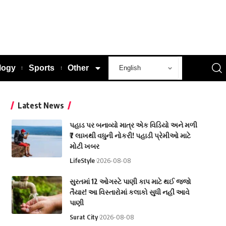
logy
Sports
Other
Latest News
પહાડ પર બનાવ્યો માત્ર એક વિડિયો અને મળી
₹7 લાખથી વધુની નોકરી! પહાડી પ્રેમીઓ માટે
મોટી ખબર
LifeStyle
2026-08-08
સુરતમાં 12 ઓગસ્ટે પાણી કાપ માટે થઈ જજો
તૈયાર! આ વિસ્તારોમાં કલાકો સુધી નહીં આવે
પાણી
Surat City
2026-08-08