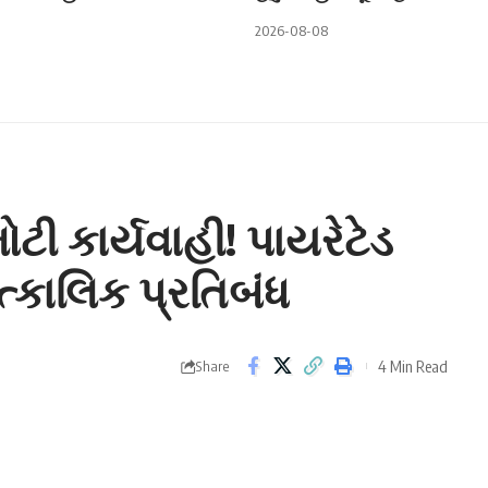
2026-08-08
ટી કાર્યવાહી! પાયરેટેડ
ત્કાલિક પ્રતિબંધ
4 Min Read
Share