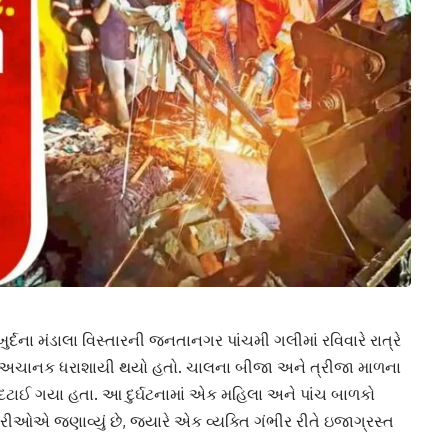
ર્દના મંડાલા વિસ્તારની જનતાનગર પાંચમી ગલીમાં રવિવારે રાત્રે
 અચાનક ધરાશાયી થયો હતો. ચાલના બીજા અને ત્રીજા માળના
દટાઈ ગયા હતા. આ દુર્ઘટનામાં એક મહિલા અને પાંચ બાળકો
રીઓએ જણાવ્યું છે, જ્યારે એક વ્યક્તિ ગંભીર રીતે ઇજાગ્રસ્ત