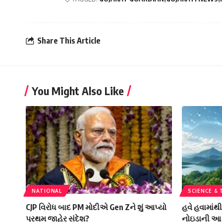
Share This Article
You Might Also Like
NATIONAL
SCIENCE &
CJP વિરોધ બાદ PM મોદીએ Gen Zને શું આપ્યો
હવે હવામાંથ
પ્રથમ જાહેર સંદેશ?
નોઇડાની આ 