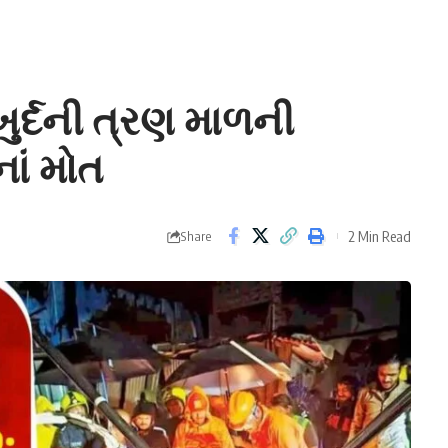
ુર્દની ત્રણ માળની
ાં મોત
2 Min Read
Share