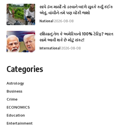
સાપે ડંખ માર્યો તો ડરવાને બદલે યુવકે કર્યું કંઈક
એવું, વાંચીને તમે પણ ચોંકી જશો
National
2026-08-08
રશિયાનું તેલ કે અમેરિકાનો 100% ટેરિફ? ભારત
સામે આવી શકે છે મોટું સંકટ!
International
2026-08-08
Categories
Astrology
Business
Crime
ECONOMICS
Education
Entertainment