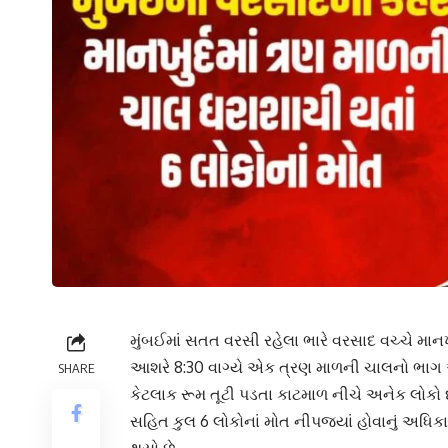
મુંબઈમાં સતત વરસી રહેલા ભારે વરસાદ વચ્ચે માનખુ
આશરે 8:30 વાગ્યે એક ત્રણ માળની ચાલનો ભાગ
SHARE
કેટલાક રૂમ તૂટી પડતા કાટમાળ નીચે અનેક લોકો 
સહિત કુલ 6 લોકોનાં મોત નીપજ્યાં હોવાનું અધિકા