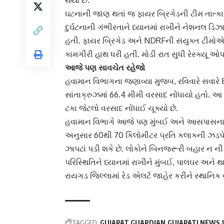
થયો છે.
ઘટનાની જાણ થતાં જ ફાયર બ્રિગેડની ટીમ તાત્ક
દુર્ઘટનાની ગંભીરતાને ધ્યાનમાં રાખીને નેશનલ ડિ
હતી. ફાયર બ્રિગેડ અને NDRFની સંયુક્ત ટીમોએ
કામગીરી હાથ ધરી હતી. મોડી રાત સુધી રેસ્ક્યૂ ઓપરે
આજે પણ સાવચેત રહેજો
હવામાન વિભાગના જણાવ્યા મુજબ, રવિવારે સવારે 8 વ
સાંતાક્રુઝમાં 66.4 મીમી વરસાદ નોંધાયો હતો.
ટકા જેટલો વરસાદ નોંધાઈ ચૂક્યો છે.
હવામાન વિભાગે આજે પણ મુંબઈ અને આસપાસના વિ
અનુસાર 60થી 70 કિલોમીટર પ્રતિ કલાકની ઝડપે 
ઝાપટાં પડી શકે છે. લોકોને બિનજરૂરી બહાર ન 
પરિસ્થિતિને ધ્યાનમાં રાખીને મુંબઈ, પાલઘર અને થા
રાયગડ જિલ્લામાં રેડ એલર્ટ જાહેર કરીને સ્થાનિક 
TAGGED:
GUJARAT GUARDIAN
GUJARATI NEWS