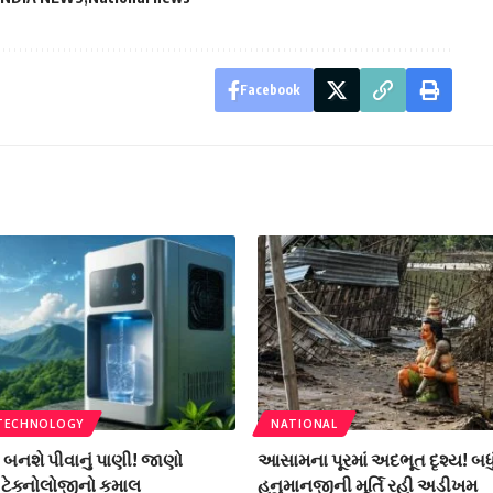
Facebook
 TECHNOLOGY
NATIONAL
ી બનશે પીવાનું પાણી! જાણો
આસામના પૂરમાં અદભૂત દૃશ્ય! બધું વહ
ટેક્નોલોજીનો કમાલ
હનુમાનજીની મૂર્તિ રહી અડીખમ