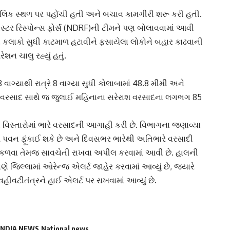
ાલિક સ્થળ પર પહોંચી હતી અને બચાવ કામગીરી શરૂ કરી હતી.
ઝાસ્ટર રિસ્પોન્સ ફોર્સ (NDRF)ની ટીમને પણ બોલાવવામાં આવી
 કલાકો સુધી કાટમાળ હટાવીને ફસાયેલા લોકોને બહાર કાઢવાની
શન ચાલુ રહ્યું હતું.
ાગ્યાથી રાત્રે 8 વાગ્યા સુધી કોલાબામાં 48.8 મીમી અને
 આ વરસાદ સાથે જ જુલાઈ મહિનાના સરેરાશ વરસાદના લગભગ 85
સ્તારોમાં ભારે વરસાદની આગાહી કરી છે. વિભાગના જણાવ્યા
પવન ફૂંકાઈ શકે છે અને દિવસભર ભારેથી અતિભારે વરસાદી
નીકળવા તેમજ સાવચેતી રાખવા અપીલ કરવામાં આવી છે. હાલની
ણે જિલ્લામાં ઓરેન્જ એલર્ટ જાહેર કરવામાં આવ્યું છે, જ્યારે
વહીવટીતંત્રને હાઈ એલર્ટ પર રાખવામાં આવ્યું છે.
INDIA NEWS
National news