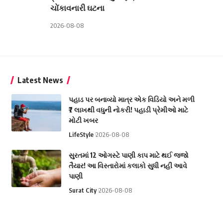
ચોંકાવનારી ઘટના
2026-08-08
Latest News
પહાડ પર બનાવ્યો માત્ર એક વિડિયો અને મળી
₹7 લાખથી વધુની નોકરી! પહાડી પ્રેમીઓ માટે
મોટી ખબર
LifeStyle
2026-08-08
સુરતમાં 12 ઓગસ્ટે પાણી કાપ માટે થઈ જજો
તૈયાર! આ વિસ્તારોમાં કલાકો સુધી નહીં આવે
પાણી
Surat City
2026-08-08
સાપે ડંખ માર્યો તો ડરવાને બદલે યુવકે કર્યું કંઈક
એવું, વાંચીને તમે પણ ચોંકી જશો