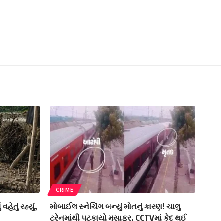
CRIME
ેતું રહ્યું,
મોબાઈલ સ્નેચિંગ બન્યું મોતનું કારણ! ચાલુ
ટ્રેનમાંથી પટકાયો મુસાફર, CCTVમાં કેદ થઈ