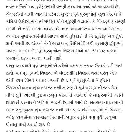
સર્વસંમ‌ત્તિથી નવા હોદ્દેદારોની વરણી કરવામાં આવે એ આવકાર્ય છે.
ચેમ્બર્સની ચાલી આવતી પરંપરા મુજબ પૂર્વ પ્રમુખોનું જૂથ એટલે કે
ક‌મિ‌ટી ઉમેદવારોને સાંભળીને કોને ચૂંટણી લડાવવી કે ‌બિનહરીફ વરણી
કરવી એ નક્કી કરતા આવ્યા છે અને અપવાદરૂપ ઘટના બાદ કરતા
અત્યાર સુધી સર્વસંમ‌ત્તિ સાધવા સાથે હોદ્દેદારોની ‌બિનહરીફ ‌નિમણૂંકો
થતી આવી છે. દરેકને તેની લાયકાત, ‌સિ‌નિયો‌‌િરટી પ્રમાણે હોદ્દાઓ
મળતા આવ્યા છે. પૂર્વ પ્રમુખોના ‌નિર્ણય સામે ક્યારેય પણ બળવો
કરવાની ઘટના બનવા પામી નથી.
પરંતુ આ વખતે પૂર્વ પ્રમુખોએ કરેલો પક્ષપાત સ્પષ્ટ ઉઘાડો પડી ગયો
હતો. પૂર્વ પ્રમુખનો ‌નિર્ણય એ બંધારણીય ‌નિર્ણય નથી પરંતુ એક
એવી છાપ ઊભી કરવામાં આવી છે કે પૂર્વ પ્રમુખોના ‌નિર્ણયને
ઉથલાવી શકવાનું શક્ય જ નથી કારણ કે પૂર્વ પ્રમુખની જડ છેક
નીચે સુધી એટલી હદે મજબૂત કરવામાં આવી છે કે નાફરમાની કરીને
દાવેદારી કરનારને ‘ભોં’ માં ભંડારી દેવામાં આવે છે. મતલબ નાફરમાની
કરનારનું જીતવાનું શક્ય જ નથી. બીજા અર્થમાં કહીએ તો ચેમ્બર
ઓફ કોમર્સના કારભારમાં સત્તાની બહાર રહીને પણ પૂર્વ પ્રમુખો
પોતાનું ધાર્યું કરાવી શકે છે.
વળી પૂર્વ પ્રમુખોની ફોરમે એટલી સજ્જડ વ્યવસ્થા ગોઠવી છે કે