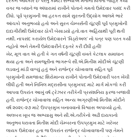
દરેકને અ‌ધિકાર છે પરંતુ ક‌‌મિ‌ટી સભ્યોએ મતોની ‌વિગતો જાહેર કર્યા
વગર જ બધાને જ અંધારામાં રાખીને પોતાને ગમતો ઉમેદવાર પસંદ કરી
દીધો. પૂર્વ પ્રમુખની આ હરકત સામે સુરતની ઉદ્યોગ આલમે ભારે
આંચકો અનુભવ્યો હતો અને સુરત ચેમ્બર્સની ચૂંટણી પૂર્વ પ્રમુખોની
દાદાગીરીથી ઉમેદવાર ઠોકી બેસાડયો હતો.વાત અ‌હિંયાથી પૂરી થતી
નથી. નાપસંદ કરાયેલ ઉમેદવારને ‘‌વિડ્રોઅલ’ નો પત્ર પણ પરત કર્યો
નહોતો અને તેમની ઉમેદવારીને દફતરે કરી દીધી હતી!
ખેર, મૂળ વાત એ હતી કે ગત વર્ષની ચૂંટણી વખતે કેટલાક સમાધાન
થયા હતા અને સમજૂતીના ભાગરૂપે સી.એ.‌મિતીશ મોદીએ ચૂંટણી
લડવાનું માંડી વાળ્યું હતું અને રાજેન્દ્ર ચોખાવાલા સ‌હિત પૂર્વ
પ્રમુખોની સમજાવટ ‌શિરોમાન્ય રાખીને પોતાની ઉમેદવારી પરત ખેંચી
લીધી હતી અને ‌નિ‌ખિલ મદ્રાસીના પ્રમુખપદ માટે માર્ગ મોકળો કરી
આપવા ઉપરાંત આખું વર્ષ ટ્રેઝરર તરીકેની પ્રસંશ‌નિય ફરજ બજાવી
હતી. રાજેન્દ્ર ચોખાવાલા સ‌હિત અન્ય અગ્રણીઓ ‌મિતીશ મોદીને
વર્ષ ૨૦૨૬-૨૭ માટે ઉપપ્રમ‌ુખ બનાવવાનો ‌વિશ્વાસ અપાવ્યો હતો.
અલબત્ત ખૂબ જ અભ્યાસુ અને સી.એ.તરીકેનો અઢી દાયકાનો
અનુભ‍વ ધરાવતા ‌મિ‌તીશ મોદી ચેમ્બરના ઉપપ્રમુખ માટે ખરેખર
લાયક ઉમેદવાર હતા જ ઉપરાંત રાજેન્દ્ર ચોખાવાલાની પણ તેમને