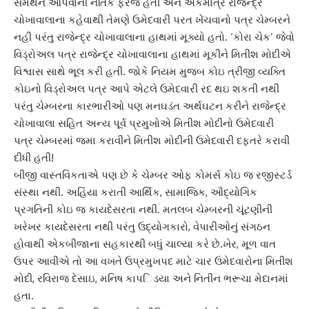
સમર્થન આપવાની નૈૈ‌તિક ફરજ હતી અને એકમાત્ર રાજેન્દ્ર
ચોખાવાલાના કહેવાથી તેમણે ઉમેદવારી પરત ખેંચવાનો પત્ર ચેમ્બરને
નહી પરંતુ રાજેન્દ્ર ચોખાવાલાના હાથમાં મૂક્યો હતો. ‘કોરા ચેક’ જેવો
‌વિડ્રોઅલ પત્ર રાજેન્દ્ર ચોખાવાલાના હાથમાં મૂકીને ‌મિતીશ મોદીએ
‌વિશ્વાસ સાથે ભૂલ કરી હતી. જોકે ‌નિયમ મુજબ કોઇ ત્રીજી વ્ય‌ક્તિ
કોઇનો ‌‌વિડ્રોઅલ પત્ર આપે એટલે ઉમેદવારી રદ થઇ શકતી નથી
પરંતુ ચેમ્બરના કારભારીઓ પણ મનઘડંત અર્થઘટન કરીને રાજેન્દ્ર
ચોખાવાલા સ‌હિત અન્ય પૂર્વ પ્રમુખોએ ‌મિ‌‌તીશ મોદીનો ઉમેદવારી
પત્ર ચેમ્બરમાં જમા કરાવીને ‌મિતીશ મોદીની ઉમેદવારી દફતરે કરાવી
દીધી હતી!
બીજી વાસ્ત‌વિકતાએ પણ છે કે ચેમ્બર ઓફ કોમર્સ કોઇ જ રજીસ્ટર્ડ
સંસ્થા નથી. અ‌હિંયા કરાતી આ‌ર્થિક, સામા‌જિક, ઔદ્યો‌ગિક
પ્રગ‌તિની કોઇ જ કાયદેસરતા નથી. મતલબ ચેમ્બરની ચૂંટણીની
ખરેખર કાયદેસરતા નથી પરંતુ ઉદ્યોગકારો, વેપારીઓનું સંગઠન
હોવાથી એકબીજાના સહકારથી બધું ચાલ્યા કરે છે.ખેર, મૂળ વાત
ઉપર આવીએ તો આ વખતે ઉપ્રમુખપદ માટે ચાર ઉમેદવારોના ‌મિતીશ
મોદી, ર‌વિરાજ દેસાઇ, ‌મ‌નિષ કાપ‌‌િડયા અને ‌નિતીન ભરૂચા મેદાનમાં
હતા.