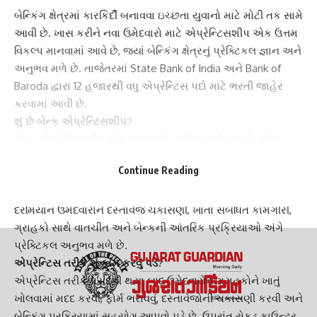
બેન્કિંગ ક્ષેત્રમાં કારકિર્દી બનાવવા ઇચ્છતા યુવાનો માટે મોટી તક સામે
આવી છે. ખાસ કરીને નવા ઉમેદવારો માટે એપ્રેન્ટિસશીપ એક ઉત્તમ
વિકલ્પ માનવામાં આવે છે, જ્યાં બેન્કિંગ ક્ષેત્રનું પ્રેક્ટિકલ જ્ઞાન અને
અનુભવ મળે છે. તાજેતરમાં State Bank of India અને Bank of
Baroda દ્વારા 12 હજારથી વધુ એપ્રેન્ટિસ પદો માટે ભરતી જાહેર
કરવામાં આવી છે.
શું છે બેન્ક એપ્રેન્ટિસશીપ?
બેન્ક એપ્રેન્ટિસશીપ એક પ્રકારનો તાલીમ કાર્યક્રમ છે, જેમાં
પસંદ કરાયેલા ઉમેદવારોને બેન્કિંગ સંબંધિત વિવિધ કાર્યો શીખવવામાં
Continue Reading
આવે છે. આ કોઈ કાયમી નોકરી નથી, પરંતુ બેન્કિંગ સિસ્ટમની
મૂળભૂત સમજ મેળવવા માટેનો ટ્રેનિંગ પ્રોગ્રામ છે. તાલીમ
દરમિયાન ઉમેદવારોને દસ્તાવેજ ચકાસણી, ખાતા સંબંધિત કામગીરી,
ગ્રાહકો સાથે વાતચીત અને બેન્કની આંતરિક પ્રક્રિયાઓ અંગે
પ્રેક્ટિકલ અનુભવ મળે છે.
એપ્રેન્ટિસ તરીકે શું કામ કરવું પડે?
એપ્રેન્ટિસ તરીકે પસંદગી થયા બાદ ઉમેદવારોને ગ્રાહકોને ખાતું
ખોલવામાં મદદ કરવી, ફોર્મ ભરાવવું, દસ્તાવેજોની ચકાસણી કરવી અને
બેન્કિંગ પ્રક્રિયામાં સહયોગ આપવો પડે છે. ઉપરાંત રોકડ કાઉન્ટર,