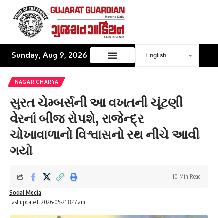
Sunday, Aug 9, 2026
NAGAR CHARYA
સુરત ચેમ્બર્સની આ વખતની ચૂંટણી
વેરનાં બીજ રોપશે, રાજેન્દ્ર
ચોખાવાળાનો ‌વિશ્વાસનો રથ નીચે આવી
ગયો
10 Min Read
Social Media
Last updated: 2026-05-21 8:47 am