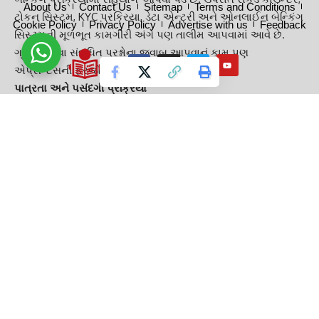
About Us
Contact Us
Sitemap
Terms and Conditions
ટોકન સિસ્ટમ, KYC પ્રક્રિયા, ડેટા એન્ટ્રી અને ઓનલાઈન બેન્કિંગ
Cookie Policy
Privacy Policy
Advertise with us
Feedback
સિસ્ટમની મૂળભૂત કામગીરી અંગે પણ તાલીમ આપવામાં આવે છે.
ગ્રાહક સેવા સંબંધિત પ્રશ્નોના જવાબ આપવાનું કામ પણ
એપ્રેન્ટિસની ફરજોમાં સામેલ હોય છે.
પાત્રતા અને પસંદગી પ્રક્રિયા
બેન્ક એપ્રેન્ટિસશીપ માટે ઉમેદવાર પાસે માન્ય યુનિવર્સિટીમાંથી
સ્નાતકની ડિગ્રી હોવી જરૂરી છે. સામાન્ય રીતે અગાઉના કામના
અનુભવની જરૂર પડતી નથી. ઉમેદવારોની ઉંમર ઓછામાં ઓછી 20
વર્ષ અને વધુમાં વધુ 28 વર્ષ હોવી જોઈએ. અનામત વર્ગના ઉમેદવારોને
નિયમો મુજબ ઉંમરમાં છૂટછાટ આપવામાં આવશે.
કેટલો મળશે પગાર?
એપ્રેન્ટિસશીપ દરમિયાન ઉમેદવારોને દર મહિને સ્ટાઈપેન્ડ આપવામાં
આવે છે. સામાન્ય રીતે બેન્ક દ્વારા દર મહિને આશરે ₹15,000 સુધીનું
સ્ટાઈપેન્ડ ચૂકવવામાં આવે છે. જોકે અન્ય કોઈ ભથ્થું કે સુવિધા
આપવામાં આવતી નથી. બેન્કની જરૂરિયાત અને શાખાના સ્થાન
મુજબ સ્ટાઈપેન્ડમાં ફેરફાર થઈ શકે છે.
BOB એપ્રેન્ટિસ ભરતી 2026