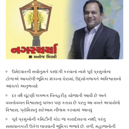
ઉમેદવારની સર્વાનુમતે પસંદગી કરવાનાં નામે પૂર્વ પ્રમુખોના
ટોળાએ આચરેલી ભૂ‌મિકા શંકાના ઘેરામાં, ઉદ્યોગજગતે અ‌વિશ્વાસનો
આંચકો અનુભવ્યો
દર વર્ષે ચૂંટણી લગભગ ‌બિનહરીફ યોજાતી આવી છે અને
વખતોવખત ‌વિશ્વાસનું પાલન પણ કરાય છે પરંતુ આ વખતે અપાયેલો
‌વિશ્વાસ, પ્રો‌મિસનું સરેઆમ નીલામ કરવામાં આવ્યું
પૂર્વ પ્રમુખોની ક‌મિ‌ટીની કોઇ જ કાયદેસરતા નથી, પરંતુ
સમાધાનકારી ઉકેલ લાવવાની ભૂ‌મિકા ભજવે છે. વળી, મહાજનોની