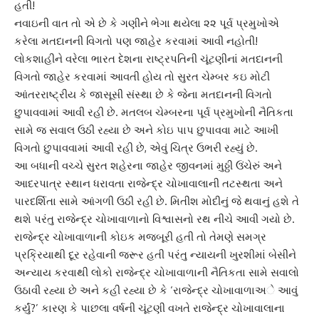
હતી!
નવાઇની વાત તો એ છે કે ગણીને ભેગા થયેલા ૨૨ પૂર્વ પ્રમુખોએ
કરેલા મતદાનની ‌વિગતો પણ જાહેર કરવામાં આવી નહોતી!
લોકશાહીને વરેલા ભારત દેશના રાષ્ટ્રપ‌તિની ચૂંટણીનાં મતદાનની
‌વિગતો જાહેર કરવામાં આવતી હોય તો સુરત ચેમ્બર કઇ મોટી
આંતરરાષ્ટ્રીય કે જાસૂસી સંસ્થા છે કે જેના મતદાનની ‌વિગતો
છુપાવવામાં આવી રહી છે. મતલબ ચેમ્બરના પૂર્વ પ્રમુખોની નૈ‌તિકતા
સામે જ સવાલ ઉઠી રહ્યા છે અને કોઇ પાપ છુપાવવા માટે આખી
‌વિગતો છુપાવવામાં આવી રહી છે, એવું ‌ચિત્ર ઉભરી રહ્યું છે.
આ બધાની વચ્ચે સુરત શહેરના જાહેર જીવનમાં મુઠ્ઠી ઉંચેરું અને
આદરપાત્ર સ્થાન ધરાવતા રાજેન્દ્ર ચોખાવાલાની તટસ્થતા અને
પારદ‌‌ર્શિતા સામે આંગળી ઉઠી રહી છે. ‌મિતીશ મોદીનું જે થવાનું હશે તે
થશે પરંતુ રાજેન્દ્ર ચોખાવાળાનો ‌વિશ્વાસનો રથ નીચે આવી ગયો છે.
રાજેન્દ્ર ચોખાવાળાની કોઇક મજબૂરી હતી તો તેમણે સમગ્ર
પ્ર‌ક્રિયાથી દૂર રહેવાની જરૂર હતી પરંતુ ન્યાયની ખુરશીમાં બેસીને
અન્યાય કરવાથી લોકો રાજેન્દ્ર ચોખાવાળાની નૈ‌તિકતા સામે સવાલો
ઉઠાવી રહ્યા છે અને કહી રહ્યા છે કે ‘રાજેન્દ્ર ચોખાવાળાઅે આવું
કર્યું?’ કારણ કે પાછલા વર્ષની ચૂંટણી વખતે રાજેન્દ્ર ચોખાવાલાના