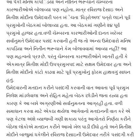
આ પૈકી ‌મ‌નિષ કાપ‌‌િડયા અને ની‌તિન ભરૂચાને ચેમ્બરના
કારભારીઓએ બોલાવ્યા પણ નહોતા. માત્ર ર‌વિરાજ દેસાઇ અને
‌મિ‌‌તીશ મોદીના ઉમેદવારી પરત ખંેચતા ‘‌વિડ્રોઅલ’ પત્રો લઇને પૂર્વ
પ્રમુખોની બેઠકમાં બોલાવ્યા હતા. આ બેઠકમાં ગણીને ૨૪ પૂર્વ
પ્રમુખો હાજર હતા.વળી ચેમ્બરના કારભારીઓની દાનત ખરેખર
સર્વાનુમતે ઉમેદવાર પસંદ કરવાની હતી જ તો અન્ય ઉમેદવારો ‌મ‌નિષ
કાપ‌ડિયા અને ‌નિતીન ભરૂચાને કેમ બોલાવવામાં આવ્યા નહીં? આ
પણ મહત્વનો પ્રશ્ન છે. પરંતુ ચેમ્બરના કારભારીઓને ખાતરી હતી કે
એકમાત્ર ‌‌મિતીશ મોદી ઉપપ્રમુખપદ માટે સક્ષમ ઉમેદવાર હતા અને
‌મિતીશ મોદીનો કાંટો કાઢવા માટે પૂર્વ પ્રમુખોનું ફોરમ હાથવગું સાધન
હતું.
ઉમેદવારની મતદાન કરીને પસંદગી કરવાની વાત આવતા પૂર્વ પ્રમુખ
‌નિલેશ માંડલેવાલા અને રો‌હિત મહેતા બેઠક છોડીને જતા રહ્યા હતા
કારણ કે આ બન્ને અગ્રણીઓ સર્વાનુમતના આગ્રહી હતા. વળી
સમાધાન કરવા માટે એકઠા થયેલા આગેવાનો મતદાનની વાત કરે એ
પણ કેટલા અંશે વ્યાજબી ગણી શકાય પરંતુ આગોતરો ‌નિર્ણય કરીને
બેઠેલા લોકોએ મતદાન કરીને આખો ખેલ પાડી દીધો હતો અને ‌મિતીશ
મોદીને બાજુમાં ધકેલીને ર‌વિરાજ દેસાઇની ઉમેદવાર તરીકે પસંદગી કરી