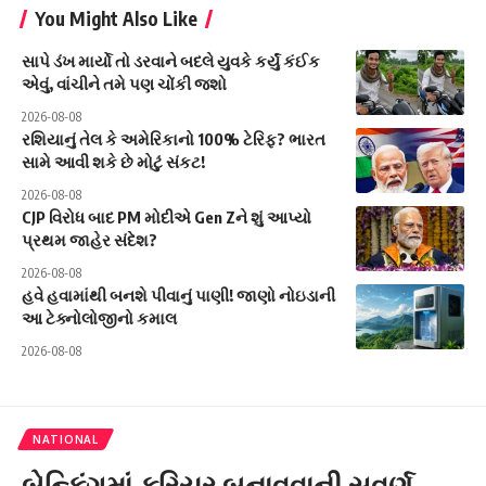
You Might Also Like
સાપે ડંખ માર્યો તો ડરવાને બદલે યુવકે કર્યું કંઈક
એવું, વાંચીને તમે પણ ચોંકી જશો
2026-08-08
રશિયાનું તેલ કે અમેરિકાનો 100% ટેરિફ? ભારત
સામે આવી શકે છે મોટું સંકટ!
2026-08-08
CJP વિરોધ બાદ PM મોદીએ Gen Zને શું આપ્યો
પ્રથમ જાહેર સંદેશ?
2026-08-08
હવે હવામાંથી બનશે પીવાનું પાણી! જાણો નોઇડાની
આ ટેક્નોલોજીનો કમાલ
2026-08-08
NATIONAL
બેન્કિંગમાં કરિયર બનાવવાની સુવર્ણ