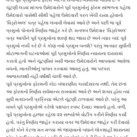
ચૂંટણી લડવા માંગતા ઉમેદવારોને પૂર્વ પ્રમુખોનું ફોરમ સાંભળતા પહેલા
ઉમેદવારો પાસેથી સૌથી પહેલા ઉમેદવારી પરત ખેંચી રહ્યા હોવાનો
‘‌વિડ્રોઅલ’ પત્ર પહેલા લખાવી લેવામાં આવે છે અને પછી જ પૂર્વ
પ્રમુખો પોતાનો ‌નિર્ણય જાહેર કરે છે. મતલબ ઉમેદવાર ‘‌વિડ્રોઅલ’
પત્ર આપીને પૂર્વ પ્રમુખોના શરણે થઇ જાય છે અને ત્યાર બાદ પૂર્વ
પ્રમુખો નક્કી કરે છે કે કોણ નવો પ્રમુખ બનશે? પરંતુ અત્યાર સુધીની
મોટાભાગની ઘટનાઓમાં પૂર્વ પ્રમુખોનો ‌નિર્ણય ન્યાયના દાયરામાં
કરાતો હતો અને ચૂંટણીમાં ખસી જનાર ઉમેદવારોને આપવામાં આવેલા
વચનો, ખાતરીઓનું પાલન કરવામાં આવતું હતું. આ પરંપરા
આજકાલથી નહીં વર્ષોથી ચાલી આવે છે.
પૂર્વ પ્રમુખોના ફોરમની કોઇ બંધારણીય કાયદેસરતા નથી. તેમ છતાં
આ ફોરમનો ‌નિર્ણય સર્વમાન્ય રાખવામાં આવે છે અને શક્ય હોય ત્યાં
સુધી મતદાનની પ્ર‌ક્રિયા એટલે ચૂંટણી ટાળવામાં આવે છે. પરંતુ આ
વખતે પૂર્વ પ્રમુખોએ કરેલો પક્ષપાત સ્પષ્ટ દેખાઇ આવતો હતો. વળી,
પૂર્વ પ્રમુખોના હાજર રહેલા ૨૨ સભ્યોએ વોટીંગ કરીને ‌નિર્ણય કર્યો
હતો. પરંતુ ‌નિર્ણય જાહેર કરાયા વગર જ ઉમેદવાર જાહેર કરી દેવાયો
હતો! કોને કેટલા મત મળ્યા એ જાણવાનો બધાને લોકશાહી શાસનમાં