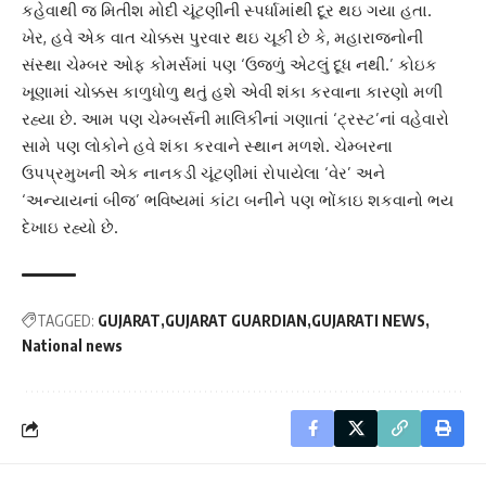
કહેવાથી જ ‌મિતીશ મોદી ચૂંટણીની સ્પર્ધામાંથી દૂર થઇ ગયા હતા.
ખેર, હવે એક વાત ચોક્કસ પુરવાર થઇ ચૂકી છે કે, મહારાજનોની
સંસ્થા ચેમ્બર ઓફ કોમર્સમાં પણ ‘ઉજળું એટલું દૂધ નથી.’ કોઇક
ખૂણામાં ચોક્કસ કાળુધોળુ થતું હશે એવી શંકા કરવાના કારણો મળી
રહ્યા છે. આમ પણ ચેમ્બર્સની મા‌લિકીનાં ગણાતાં ‘ટ્રસ્ટ’નાં વહેવારો
સામે પણ લોકોને હવે શંકા કરવાને સ્થાન મળશે. ચેમ્બરના
ઉપપ્રમુખની એક નાનકડી ચૂંટણીમાં રોપાયેલા ‘વેર’ અને
‘અન્યાયનાં બીજ’ ભ‌વિષ્યમાં કાંટા બનીને પણ ભોંકાઇ શકવાનો ભય
દેખાઇ રહ્યો છે.
TAGGED:
GUJARAT
GUJARAT GUARDIAN
GUJARATI NEWS
National news