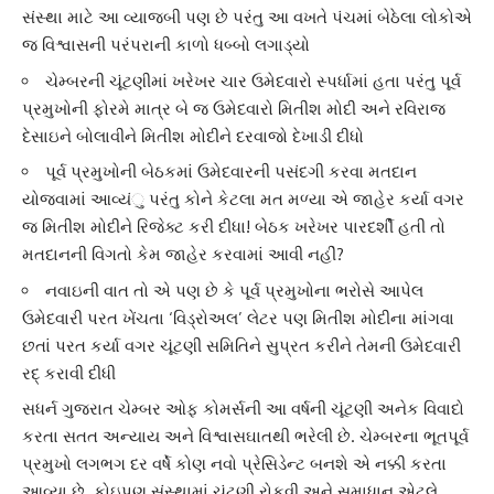
સંસ્થા માટે આ વ્યાજબી પણ છે પરંતુ આ વખતે પંચમાં બેઠેલા લોકોએ
જ ‌વિશ્વાસની પરંપરાની કાળો ધબ્બો લગાડ્યો
ચેમ્બરની ચૂંટણીમાં ખરેખર ચાર ઉમેદવારો સ્પર્ધામાં હતા પરંતુ પૂર્વ
પ્રમુખોની ફોરમે માત્ર બે જ ઉમેદવારો ‌મિતીશ મોદી અને ર‌વિરાજ
દેસાઇને બોલાવીને ‌મિતીશ મોદીને દરવાજો દેખાડી દીધો
પૂર્વ પ્રમુખોની બેઠકમાં ઉમેદવારની પસંદગી કરવા મતદાન
યોજવામાં આવ્યંુ પરંતુ કોને કેટલા મત મળ્યા એ જાહેર કર્યા વગર
જ ‌મિતીશ મોદીને ‌રિજેક્ટ કરી દીધા! બેઠક ખરેખર પારદર્શી હતી તો
મતદાનની ‌વિગતો કેમ જાહેર કરવામાં આવી નહીં?
નવાઇની વાત તો એ પણ છે કે પૂર્વ પ્રમુખોના ભરોસે આપેલ
ઉમેદવારી પરત ખેંચતા ‘‌વિડ્રોઅલ’ લેટર પણ ‌મિતીશ મોદીના માંગવા
છતાં પરત કર્યા વગર ચૂંટણી સ‌મિ‌‌તિને સુપ્રત કરીને તેમની ઉમેદવારી
રદ્ કરાવી દીધી
સધર્ન ગુજરાત ચેમ્બર ઓફ કોમર્સની આ ‍વર્ષની ચૂંટણી અનેક ‌વિવાદો
કરતા સતત અન્યાય અને ‌વિશ્વાસઘાતથી ભરેલી છે. ચેમ્બરના ભૂતપૂર્વ
પ્રમુખો લગભગ દર વર્ષે કોણ નવો પ્રે‌સિડેન્ટ બનશે એ નક્કી કરતા
આવ્યા છે. કોઇપણ સંસ્થામાં ચૂંટણી રોકવી અને સમાધાન એટલે