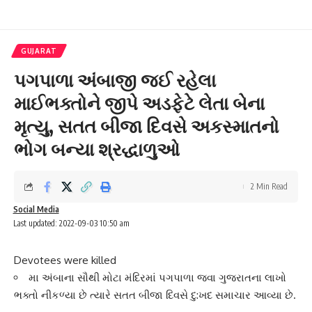
GUJARAT
પગપાળા અંબાજી જઈ રહેલા
માઈભક્તોને જીપે અડફેટે લેતા બેના
મૃત્યુ, સતત બીજા દિવસે અકસ્માતનો
ભોગ બન્યા શ્રદ્ધાળુઓ
2 Min Read
Social Media
Last updated: 2022-09-03 10:50 am
Devotees were killed
મા અંબાના સૌથી મોટા મંદિરમાં પગપાળા જવા ગુજરાતના લાખો
ભક્તો નીકળ્યા છે ત્યારે સતત બીજા દિવસે દુ:ખદ સમાચાર આવ્યા છે.