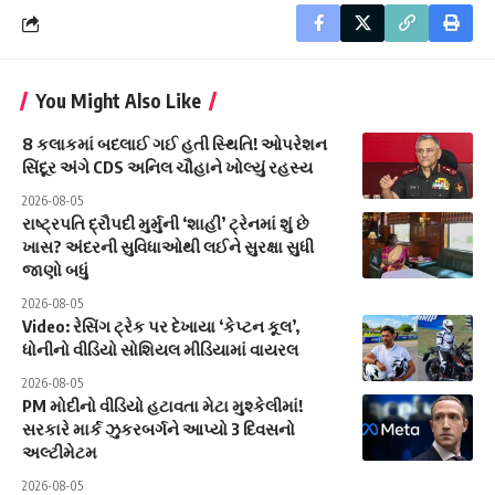
You Might Also Like
8 કલાકમાં બદલાઈ ગઈ હતી સ્થિતિ! ઓપરેશન
સિંદૂર અંગે CDS અનિલ ચૌહાને ખોલ્યું રહસ્ય
2026-08-05
રાષ્ટ્રપતિ દ્રૌપદી મુર્મુની ‘શાહી’ ટ્રેનમાં શું છે
ખાસ? અંદરની સુવિધાઓથી લઈને સુરક્ષા સુધી
જાણો બધું
2026-08-05
Video: રેસિંગ ટ્રેક પર દેખાયા ‘કેપ્ટન કૂલ’,
ધોનીનો વીડિયો સોશિયલ મીડિયામાં વાયરલ
2026-08-05
PM મોદીનો વીડિયો હટાવતા મેટા મુશ્કેલીમાં!
સરકારે માર્ક ઝુકરબર્ગને આપ્યો 3 દિવસનો
અલ્ટીમેટમ
2026-08-05