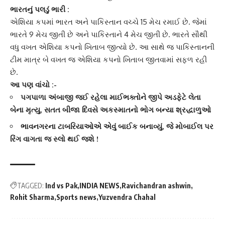
ભારતનું પલડું ભારી :
એશિયા કપ
માં ભારત અને પાકિસ્તાન વચ્ચે 15 મેચ રમાઈ છે. જેમાં
ભારતે 9 મેચ જીતી છે અને પાકિસ્તાને 4 મેચ જીતી છે. ભારતે સૌથી
વધુ વખત
એશિયા કપ
નો ખિતાબ જીત્યો છે. આ સાથે જ પાકિસ્તાનની
ટીમ માત્ર બે વખત જ એશિયા કપનો ખિતાબ જીતવામાં સફળ રહી
છે.
આ પણ વાંચો :-
પગપાળા અંબાજી જઈ રહેલા માઈભક્તોને જીપે અડફેટે લેતા
બેના મૃત્યુ, સતત બીજા દિવસે અકસ્માતનો ભોગ બન્યા શ્રદ્ધાળુઓ
ભાવનગરના ટાબરિયાઓએ એવું બાઈક બનાવ્યું, જે મોબાઈલ પર
રિંગ વાગતા જ સ્લો થઈ જશે !
TAGGED:
Ind vs Pak
INDIA NEWS
Ravichandran ashwin
Rohit Sharma
Sports news
Yuzvendra Chahal