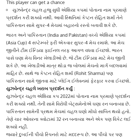
This player can get a chance
યુઝવેન્દ્ર ચહલ હજુ સુધી એશિયા કપમાં પોતાના નામ પ્રમાણે
પ્રદર્શન કરી શક્યો નથી. આવી સ્થિતિમાં કેપ્ટન રોહિત શર્મા તેને
પાકિસ્તાન સામે સુપર-4 મેચમાં બહારનો રસ્તો બતાવી શકે છે.
ભારત અને પાકિસ્તાન
(India and Pakistan) વચ્ચે
એશિયા કપ
માં
(Asia Cup) 4 સપ્ટેમ્બરે ફરી એકવાર સુપર-4 મેચ રમાશે. આ મેચ
જીતીને ટીમ ઈન્ડિયા ફાઈનલ તરફ આગળ વધવા ઈચ્છશે. ભારત
પાસે ઘણા મેચ વિનર ખેલાડીઓ છે. જે
ટીમ ઈન્ડિયા
માટે મેચ જીતી
શકે છે. આ ખેલાડીઓ માત્ર થોડા જ બોલમાં મેચનો માર્ગ બદલવામાં
માહિર છે. સાથે જ કેપ્ટન
રોહિત શર્મા
(Rohit Sharma) પણ
પાકિસ્તાન સામે જીતવા માટે પ્લેઈંગ ઈલેવનમાં ફેરફાર કરવા ઈચ્છશે.
યુઝવેન્દ્ર ચહલે
ખરાબ પ્રદર્શન કર્યું :
યુઝવેન્દ્ર ચહલ
એશિયા કપ 2022માં પોતાના નામ પ્રમાણે પ્રદર્શન
કરી શક્યો નથી. તેની સામે વિરોધી બેટ્સમેનોએ ઘણા રન બનાવ્યા છે.
પાકિસ્તાન સામેની પ્રથમ મેચમાં ચહલ ઘણો મોંઘો સાબિત થયો હતો.
તેણે ચાર ઓવરના ક્વોટામાં 32 રન બનાવ્યા અને એક પણ વિકેટ લઈ
શક્યો નહીં.
જ્યારે
દુબઈ
ની પીચો સ્પિનરો માટે મદદરૂપ છે. આ પીચો પર પણ