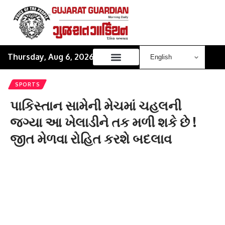
Thursday, Aug 6, 2026
SPORTS
પાકિસ્તાન સામેની મેચમાં ચહલની
જગ્યા આ ખેલાડીને તક મળી શકે છે !
જીત મેળવા રોહિત કરશે બદલાવ