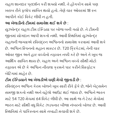
ચહલ શાનદાર પ્રદર્શન કરી શક્યો નથી. તે હોંગકોંગ સામે પણ
ખરાબ રીતે ફ્લોપ સાબિત થયો હતો. તેણે ચાર ઓવરમાં 18 રન
આપીને કોઈ વિકેટ લીધી ન હતી.
આ ખેલાડીનો ટીમમાં સમાવેશ થઈ શકે છે :
યુઝવેન્દ્ર
ચહલ ટીમ ઈન્ડિયા પર બોજ બની ગયો છે. તે ટીમની
જીતમાં યોગદાન આપી શકતો નથી. આવી સ્થિતિમાં યુઝવેન્દ્ર
ચહલની જગ્યાએ
રવિચંદ્રન અશ્વિન
નો સમાવેશ કરવામાં આવી શકે
છે. અશ્વિન સ્પિનનો મહાન માસ્ટર છે. T20 ક્રિકેટમાં, તેની ચાર
ઓવર જીત અને હાર વચ્ચેનો તફાવત નક્કી કરે છે અને તે ખૂબ જ
આર્થિક સાબિત થાય છે. ચહલ અને અશ્વિન વચ્ચે સૌથી મોટો
તફાવત એ છે કે અશ્વિન નીચલા ક્રમને પાર કરીને વિસ્ફોટક
બેટિંગમાં માહેર છે.
ટીમ ઈન્ડિયાને આ ખેલાડીએ ઘણી મેચો જીતાડી છે :
રવિચંદ્રન અશ્વિન
કેરમ બોલને ખૂબ સારી રીતે ફેંકે છે, જેને બેટ્સમેન
સમજી શકતો નથી અને વહેલો આઉટ થઈ જાય છે. અશ્વિને ભારત
માટે 54 T20 મેચમાં 64 વિકેટ લીધી છે. આ સાથે જ તે ટેસ્ટ મેચોમાં
ભારત માટે સૌથી વધુ વિકેટ ઝડપનાર બીજા નંબરનો બોલર છે. આવી
સ્થિતિમાં તે
પાકિસ્તાન
સામે તબાહી મચાવી શકે છે.