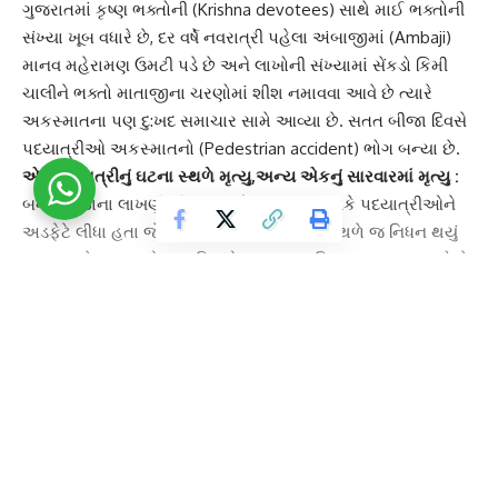
ગુજરાતમાં
કૃષ્ણ ભક્તો
ની (Krishna devotees) સાથે
માઈ ભક્તો
ની
સંખ્યા ખૂબ વધારે છે, દર વર્ષે નવરાત્રી પહેલા અંબાજીમાં (Ambaji)
માનવ મહેરામણ ઉમટી પડે છે અને લાખોની સંખ્યામાં સેંકડો કિમી
ચાલીને
ભક્તો માતાજી
ના ચરણોમાં શીશ નમાવવા આવે છે ત્યારે
અકસ્માતના પણ દુ:ખદ સમાચાર સામે આવ્યા છે. સતત બીજા દિવસે
પદયાત્રી
ઓ અકસ્માતનો (Pedestrian accident) ભોગ બન્યા છે.
એક પદયાત્રીનું ઘટના સ્થળે મૃત્યુ,અન્ય એકનું સારવારમાં મૃત્યુ :
બનાસકાંઠાના
લાખણી-ડીસા
હાઈવે પર જીપ ચાલકે પદયાત્રીઓને
અડફેટે લીધા હતા જે બાદ એક વ્યક્તિનું ઘટનાસ્થળે જ નિધન થયું
હતું જ્યારે અન્ય એક વ્યક્તિએ સારવાર દરમિયાન જીવ ગુમાવ્યો છે.
થરાદ
ના પડાદર અને ઝેટા ગામના ભક્તો માતાજીના દર્શન
માટે અંબાજી જઈ રહ્યા હતા ત્યારે જ આ ઘટના ઘટી છે. સમગ્ર
મામલે પોલીસે ફરિયાદ દાખલ કરીને
કાયદાકીય કાર્યવાહી
હાથ ધરી
છે.
Continue Reading
અમદાવાદ મહાગરપાલિકાની AMTS બસ ડ્રાઈવરનો ચાલુ બસે
વીડિયો કોલ. અકસ્માત થશે તો જવાબદારી કોણ લેશે ?
મૃતકો
ના નામ :
રાયસંગભાઈ પટેલ
GUJARAT
SCIENCE & TECHNOLOGY