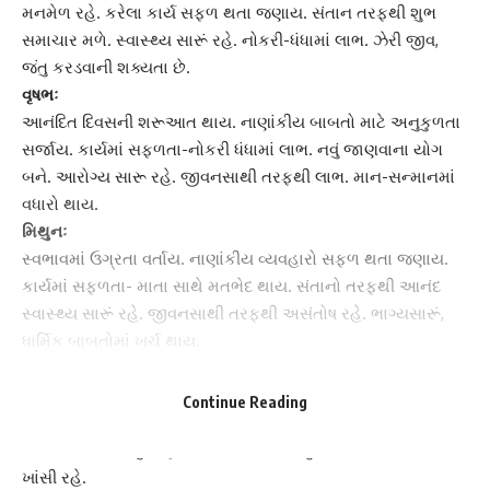
મનમેળ રહે. કરેલા કાર્ય સફળ થતા જણાય. સંતાન તરફથી શુભ
સમાચાર મળે. સ્વાસ્થ્ય સારૂં રહે.
નોકરી-ધંધા
માં લાભ. ઝેરી જીવ,
જંતુ કરડવાની શક્યતા છે.
વૃષભઃ
આનંદિત દિવસની શરૂઆત થાય. નાણાંકીય બાબતો માટે અનુકુળતા
સર્જાય. કાર્યમાં સફળતા-નોકરી ધંધામાં લાભ. નવું જાણવાના યોગ
બને. આરોગ્ય સારૂ રહે. જીવનસાથી તરફથી લાભ.
માન-સન્માન
માં
વધારો થાય.
મિથુનઃ
સ્વભાવમાં ઉગ્રતા વર્તાય. નાણાંકીય વ્યવહારો સફળ થતા જણાય.
કાર્યમાં સફળતા- માતા સાથે મતભેદ થાય. સંતાનો તરફથી આનંદ
સ્વાસ્થ્ય સારૂં રહે. જીવનસાથી તરફથી અસંતોષ રહે. ભાગ્યસારૂં,
ધાર્મિક બાબતોમાં ખર્ચ થાય.
કર્કઃ
મન ડામાડોળ રહે. આવક આવતી જણાય. નાણાંની સરળ હેરફેર
Continue Reading
શક્ય બને. મિત્રોથી લાભ. પરિવારમાં શાંતિ જળવાય. કરેલા રોકાણો
માંથી વળતર મળતું જણાય. ઉત્તમ દામ્પત્ય સુખ મળે. સામાન્ય શરદી-
ખાંસી રહે.