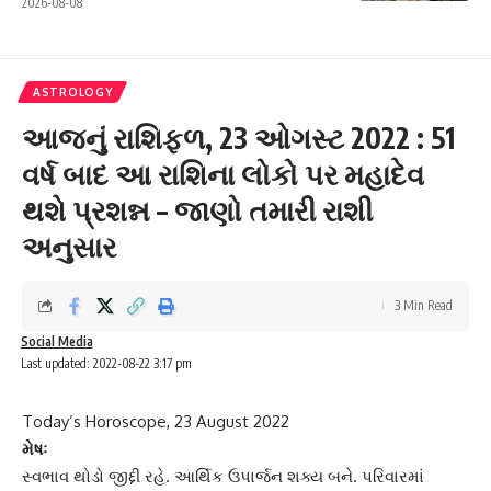
2026-08-08
ASTROLOGY
આજનું રાશિફળ, 23 ઓગસ્ટ 2022 : 51
વર્ષ બાદ આ રાશિના લોકો પર મહાદેવ
થશે પ્રશન્ન – જાણો તમારી રાશી
અનુસાર
3 Min Read
Social Media
Last updated: 2022-08-22 3:17 pm
Today’s Horoscope, 23 August 2022
મેષઃ
સ્વભાવ થોડો જીદ્દી રહે. આર્થિક ઉપાર્જન શક્ય બને. પરિવારમાં