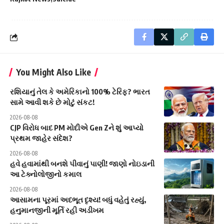
You Might Also Like
રશિયાનું તેલ કે અમેરિકાનો 100% ટેરિફ? ભારત
સામે આવી શકે છે મોટું સંકટ!
2026-08-08
CJP વિરોધ બાદ PM મોદીએ Gen Zને શું આપ્યો
પ્રથમ જાહેર સંદેશ?
2026-08-08
હવે હવામાંથી બનશે પીવાનું પાણી! જાણો નોઇડાની
આ ટેક્નોલોજીનો કમાલ
2026-08-08
આસામના પૂરમાં અદભૂત દૃશ્ય! બધું વહેતું રહ્યું,
હનુમાનજીની મૂર્તિ રહી અડીખમ