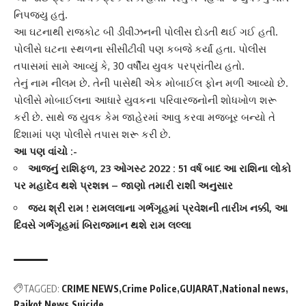
નિપજ્યુ હતું.
આ ઘટનાથી રાજકોટ બી ડીવીઝનની પોલીસ દોડતી થઈ ગઈ હતી.
પોલીસે
ઘટના સ્થળના સીસીટીવી પણ કબજે કર્યાં હતા. પોલીસ
તપાસમાં સામે આવ્યું કે, 30 વર્ષીય યુવક પરપ્રાંતીય હતો.
તેનું નામ નીલમ છે. તેની પાસેથી એક મોબાઈલ ફોન મળી આવ્યો છે.
પોલીસે મોબાઈલના આધારે યુવકના પરિવારજનોની શોધખોળ શરૂ
કરી છે. સાથે જ યુવક કેમ જાહેરમાં આવુ કરવા મજબૂર બન્યો તે
દિશામાં પણ
પોલીસે
તપાસ શરૂ કરી છે.
આ પણ વાંચો :-
આજનું રાશિફળ, 23 ઓગસ્ટ 2022 : 51 વર્ષ બાદ આ રાશિના લોકો
પર મહાદેવ થશે પ્રશન્ન – જાણો તમારી રાશી અનુસાર
જય શ્રી રામ ! રામલલાના ગર્ભગૃહમાં પ્રવેશની તારીખ નક્કી, આ
દિવસે ગર્ભગૃહમાં બિરાજમાન થશે રામ લલ્લા
TAGGED:
CRIME NEWS
Crime Police
GUJARAT
National news
Rajkot News
Suicide