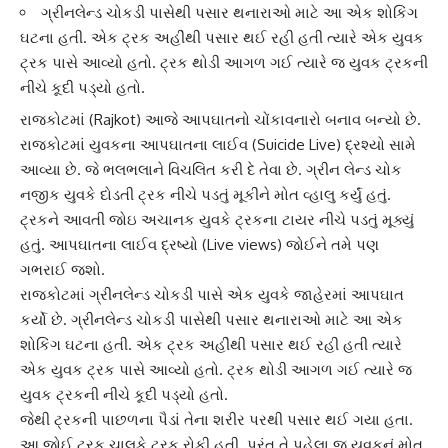
ગ્રીનલેન્ડ ચોકડી પાસેથી પસાર થનારાઓ માટે આ એક શોકિંગ
ઘટના હતી. એક ટ્રક અહીંથી પસાર થઈ રહી હતી ત્યારે એક યુવક
ટ્રક પાસે આવ્યો હતો. ટ્રક થોડી આગળ ગઈ ત્યારે જ યુવક ટ્રકની
નીચે કૂદી પડ્યો હતો.
રાજકોટ
માં (Rajkot) આજે આપઘાતનો ચોંકાવનારો બનાવ બન્યો છે.
રાજકોટ
માં યુવકના આપઘાતના લાઈવ (Suicide Live) દ્રશ્યો સામે
આવ્યા છે. જે ભલભલાને વિચલિત કરી દે તેવા છે. ગ્રીન લેન્ડ ચોક
નજીક યુવકે દોડતી ટ્રક નીચે પડતું મૂકીને મોત વ્હાલુ કર્યું હતું.
ટ્રકને આવતી જોઇ અચાનક યુવકે ટ્રકના ટાયર નીચે પડતું મૂક્યું
હતું. આપઘાતના
લાઈવ દ્રષ્યો
(Live views) જોઈને તમે પણ
ગભરાઈ જશો.
રાજકોટમાં
ગ્રીનલેન્ડ ચોકડી
પાસે એક યુવકે જાહેરમાં આપઘાત
કર્યો છે. ગ્રીનલેન્ડ ચોકડી પાસેથી પસાર થનારાઓ માટે આ એક
શોકિંગ ઘટના હતી. એક ટ્રક અહીંથી પસાર થઈ રહી હતી ત્યારે
એક યુવક ટ્રક પાસે આવ્યો હતો. ટ્રક થોડી આગળ ગઈ ત્યારે જ
યુવક ટ્રકની નીચે કૂદી પડ્યો હતો.
જેથી ટ્રકની પાછળના પૈડાં તેના શરીર પરથી પસાર થઈ ગયા હતા.
આ જોઈ
ટ્રક ચાલકે
ટ્રક રોકી હતી. પરંતુ તે પહેલા જ યુવકનું મોત