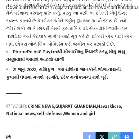
પર એકલી છોકરીને જોઈને છ છોકરાઓએ તેને ઘેરી લીધી. અને પછી
Download File: https://gujaratguardian.com/wp-content/up
તેને પરેશાન કરવાનું શરૂ કર્યું. પરંતુ આ પછી આ છોકરી એવું ઉગ્ર
સ્વરૂપ બતાવે છે કે છોકરાઓને છઠ્ઠીનું દૂધ યાદ આવી જાય છે. તમે
જોઈ શકો છો કે છોકરી તેમને ફ્લાયકિક વડે સેકન્ડોમાં જમીન પર
00:00
પછાડે છે અને કેટલાક માર્શલ આર્ટ મૂવ કરે છે. છોકરી એક પછી એક
બધા છોકરાઓને
કિક-બોક્સિંગ
કરી જમીન પર પછાડી દે છે.
PhonePe બાદ Paytmથી મોબાઈલનું રિચાર્જ કરવું મોંઘું થયું ,
વસૂલવામાં આવશે આટલો ચાર્જ
21 જૂન 2022, રાશિફળ : આ રાશિના જાતકોને ભોળાનાથની
કૃપાથી ધંધામાં મળશે પ્રગતિ, દરેક મનોકામના થશે પૂરી
TAGGED:
CRIME NEWS
GUJARAT GUARDIAN
Havaskhoro
National news
Self-defense
Women and girl