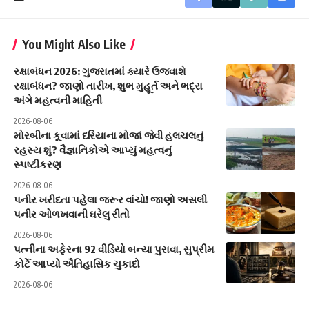
You Might Also Like
રક્ષાબંધન 2026: ગુજરાતમાં ક્યારે ઉજવાશે
રક્ષાબંધન? જાણો તારીખ, શુભ મુહૂર્ત અને ભદ્રા
અંગે મહત્વની માહિતી
2026-08-06
મોરબીના કૂવામાં દરિયાના મોજાં જેવી હલચલનું
રહસ્ય શું? વૈજ્ઞાનિકોએ આપ્યું મહત્વનું
સ્પષ્ટીકરણ
2026-08-06
પનીર ખરીદતા પહેલા જરૂર વાંચો! જાણો અસલી
પનીર ઓળખવાની ઘરેલુ રીતો
2026-08-06
પત્નીના અફેરના 92 વીડિયો બન્યા પુરાવા, સુપ્રીમ
કોર્ટે આપ્યો ઐતિહાસિક ચુકાદો
2026-08-06