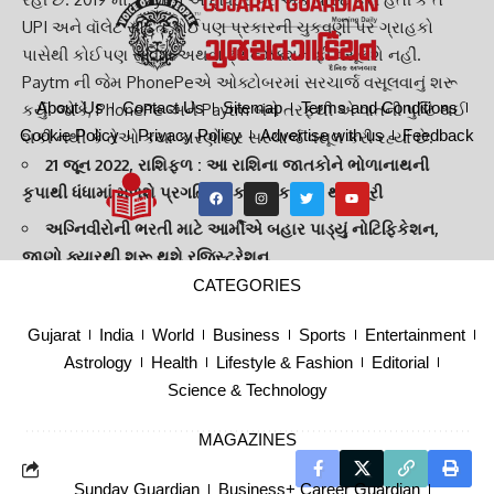
UPI અને વૉલેટ સહિત કોઈપણ પ્રકારની ચુકવણી પર ગ્રાહકો
પાસેથી કોઈપણ સુવિધા અથવા ટ્રાન્ઝેક્શન ફી વસૂલશે નહીં.
Paytm ની જેમ PhonePeએ ઓક્ટોબરમાં સરચાર્જ વસૂલવાનું શરૂ
About Us
Contact Us
Sitemap
Terms and Conditions
કર્યું. જોકે, PhonePe અને Paytm બંને તરફથી એ વાતની પુષ્ટિ થઈ
Cookie Policy
Privacy Policy
Advertise with us
Feedback
શકી નથી કે તેઓ કયા કારણોસર સરચાર્જ વસૂલ કરી રહ્યાં છે.
21 જૂન 2022, રાશિફળ : આ રાશિના જાતકોને ભોળાનાથની
કૃપાથી ધંધામાં મળશે પ્રગતિ, દરેક મનોકામના થશે પૂરી
અગ્નિવીરોની ભરતી માટે આર્મીએ બહાર પાડ્યું નોટિફિકેશન,
જાણો ક્યારથી શરૂ થશે રજિસ્ટ્રેશન
CATEGORIES
Gujarat
India
World
Business
Sports
Entertainment
TAGGED:
GUJARAT
GUJARAT GUARDIAN
INDIA NEWS
Astrology
Health
Lifestyle & Fashion
Editorial
Mobile recharge
Paytm
PhonePe
Utility News
Wallet balance
Science & Technology
MAGAZINES
Sunday Guardian
Business+ Career Guardian