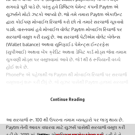
સગવડો પૂરી પાડે છે. પરંતુ હવે ડિજિટલ પેમેન્ટ કંપની Paytm એ
યુઝર્સને મોટો ઝટકો આપ્યો છે. જો તમે તમારા
Paytm
એકાઉન્ટ
દ્વારા કોઈપણ મોબાઈલ રિચાર્જ કરો છો તો તમારે સરચાર્જ ચૂકવવો
પડશે. વાસ્તવમાં હવે મોબાઈલ વોલેટ Paytm મોબાઈલ રિચાર્જ પર
સરચાર્જ વસૂલ કરી રહ્યું છે. આ સરચાર્જ પેટીએમ
વોલેટ બેલેન્સ
(Wallet balance) અથવા યુનિફાઈડ પેમેન્ટ્સ ઈન્ટરફેસ
(યુપીઆઈ) અથવા બેંક ક્રેડિટ અથવા ડેબિટ કાર્ડ મોડ્સ જેવા તમામ
ચુકવણી મોડ્સ પર વસૂલવામાં આવે છે. જે 1 થી 6 રૂપિયાની વચ્ચે
હોઈ શકે છે.
PhonePe એ પહેલાથી જ Paytm થી મોબાઈલ રિચાર્જ પર સરચાર્જ
વસૂલવાનું શરૂ કરી દીધું છે. જે યુઝર પાસેથી Paytm હાલમાં સરચાર્જ
વસૂલ કરી રહ્યું છે તે ગ્રાહકોને રિચાર્જ કરતી વખતે સરચાર્જના
રૂપમાં સૂચના આપી રહી છે. તે જ સમયે ટ્વિટર પર ઘણા Paytm
Continue Reading
વપરાશકર્તાઓ દાવો કરે છે કે ડિજિટલ વૉલેટ ચુકવણીએ સુવિધા ફી
તરીકે સરચાર્જ વસૂલવાનું શરૂ કર્યું છે. મહેરબાની કરીને નોંધ કરો કે
આ સરચાર્જ રૂ. 100 થી ઉપરના તમામ વ્યવહારો પર લાગુ થાય છે.
Paytm તેની આવક વધારવા માટે યુઝર્સ પાસેથી સરચાર્જ વસૂલ કરી
રહી છે. 2019 માં, Paytm એ ટ્વિટર પર એક પોસ્ટ કરી હતી કે તે