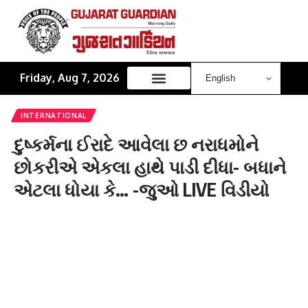
Friday, Aug 7, 2026
INTERNATIONAL
દુષ્કર્મના ઈરાદે આવેલા છ નરાધમોને
છોકરીએ એકલા હાથે પાડી દીધા- બધાને
એટલા ધોયા કે… -જુઓ LIVE વિડીયો