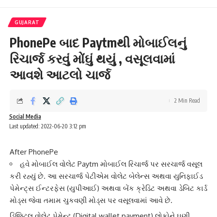
GUJARAT
PhonePe બાદ Paytmથી મોબાઈલનું
રિચાર્જ કરવું મોંઘું થયું , વસૂલવામાં
આવશે આટલો ચાર્જ
2 Min Read
Social Media
Last updated: 2022-06-20 3:12 pm
After PhonePe
હવે મોબાઈલ વોલેટ Paytm મોબાઈલ રિચાર્જ પર સરચાર્જ વસૂલ
કરી રહ્યું છે. આ સરચાર્જ પેટીએમ વોલેટ બેલેન્સ અથવા યુનિફાઈડ
પેમેન્ટ્સ ઈન્ટરફેસ (યુપીઆઈ) અથવા બેંક ક્રેડિટ અથવા ડેબિટ કાર્ડ
મોડ્સ જેવા તમામ ચુકવણી મોડ્સ પર વસૂલવામાં આવે છે.
ડિજિટલ
વોલેટ પેમેન્ટ
(Digital wallet payment) લોકોને ઘણી