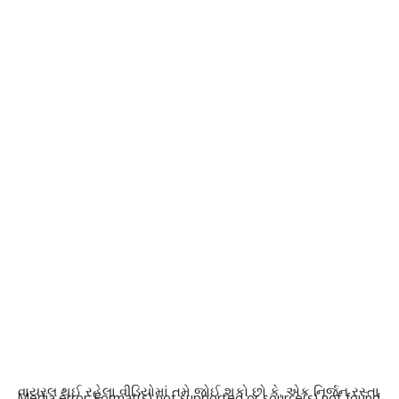
વાયરલ થઈ રહેલા વીડિયોમાં તમે જોઈ શકો છો કે, એક નિર્જન રસ્તા
Media error: Format(s) not supported or source(s) not found