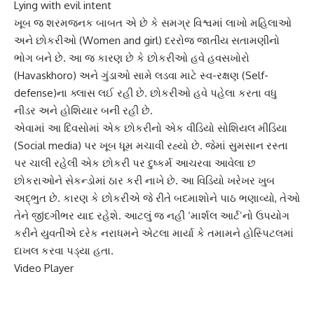
Lying with evil intent
ખૂબ જ શરમજનક બાબત એ છે કે સમગ્ર વિશ્વમાં લાખો મહિલાઓ
અને
છોકરી
ઓ (Women and girl) દરરોજ જાતીય સતામણીનો
ભોગ બને છે. આ જ કારણ છે કે છોકરીઓ હવે હવસખોરો
(Havaskhoro) અને ગુંડાઓ સામે લડવા માટે
સ્વ-રક્ષણ
(Self-
defense)ના ક્લાસ લઈ રહી છે. છોકરીઓ હવે પહેલા કરતા વધુ
નીડર અને હોશિયાર બની રહી છે.
એવામાં આ દિવસોમાં એક છોકરીનો એક વીડિયો
સોશિયલ મીડિયા
(Social media) પર ખૂબ ધૂમ મચાવી રહ્યો છે. જેમાં સુમસાન રસ્તા
પર ચાલી રહેલી એક છોકરી પર દુષ્કર્મ આચરવા આવેલા છ
છોકરાઓને સેકન્ડોમાં ઠાર કરી નાખે છે. આ વિડિયો ખરેખર ખુબ
અદ્ભુત છે. કારણ કે છોકરીએ જે રીતે બદમાશોને પાઠ ભણાવ્યો, તેઓ
તેને જીંદગીભર યાદ રહેશે. આટલું જ નહીં ‘
માર્શલ આર્ટ
’નો ઉપયોગ
કરીને યુવતીએ દરેક નરાધમને એટલા માર્યા કે તમામને હોસ્પિટલમાં
દાખલ કરવા પડ્યા હતા.
Video Player