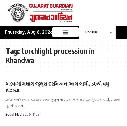
Thursday, Aug 6, 2026
Tag:
torchlight procession in
Khandwa
ખંડવામાં મશાલ જુલૂસ દરમિયાન આગ લાગી, 50થી વધુ
દાઝયા
મધ્ય પ્રદેશના ખંડવામાં મશાલ જુલૂસના સમાપન સમારોહમાં દુર્ઘટના ઘટી. મશાલ
મૂકતી વખતે…
Social Media
2024-11-29