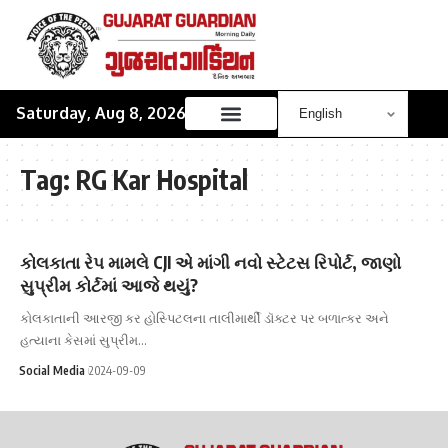
Saturday, Aug 8, 2026
Tag:
RG Kar Hospital
કોલકાતા રેપ મામલે CJI એ માંગી નવો સ્ટેટસ રિપોર્ટ, જાણો
સુપ્રીમ કોર્ટમાં આજે થયું?
કોલકાતાની આરજી કર હોસ્પિટલના તાલીમાર્થી ડૉક્ટર પર બળાત્કર અને
હત્યાના કેસમાં સુપ્રીમ…
Social Media
2024-09-09