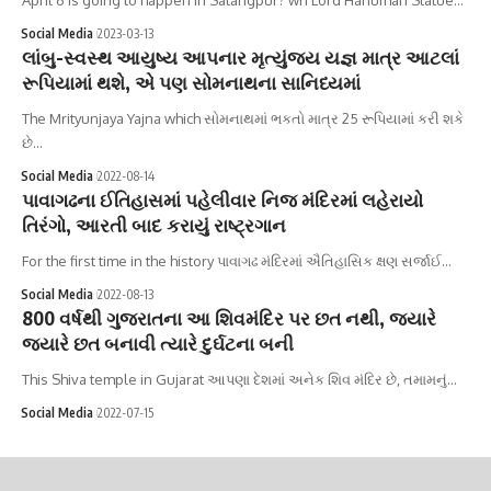
Social Media
2023-03-13
લાંબુ-સ્વસ્થ આયુષ્ય આપનાર મૃત્યુંજય યજ્ઞ માત્ર આટલાં
રૂપિયામાં થશે, એ પણ સોમનાથના સાનિધ્યમાં
The Mrityunjaya Yajna which સોમનાથમાં ભકતો માત્ર 25 રૂપિયામાં કરી શકે
છે…
Social Media
2022-08-14
પાવાગઢના ઈતિહાસમાં પહેલીવાર નિજ મંદિરમાં લહેરાયો
તિરંગો, આરતી બાદ કરાયું રાષ્ટ્રગાન
For the first time in the history પાવાગઢ મંદિરમાં ઐતિહાસિક ક્ષણ સર્જાઈ…
Social Media
2022-08-13
800 વર્ષથી ગુજરાતના આ શિવમંદિર પર છત નથી, જ્યારે
જ્યારે છત બનાવી ત્યારે દુર્ઘટના બની
This Shiva temple in Gujarat આપણા દેશમાં અનેક શિવ મંદિર છે, તમામનું…
Social Media
2022-07-15