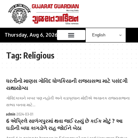
Thursday, Aug 6, 2026
Tag:
Religious
ધરતીનો માણસ ગોવિંદ ધો‌ળકિયાની રાજ્યસભા માટે પસંદગી
યથાયોગ્ય
ગોવિંદકાકાને ખબર પણ નહોતી અને વડાપ્રધાન મોદીએ અચાનક રાજ્યસભાના
સભ્ય બનવા માટે…
admin
2024-03-01
6 એપ્રિલે સાળંગપુરમાં થવા જઈ રહ્યું છે કઈક મોટું ? આ
ઘડીની બધા કાગડોળે રાહ જોઈને બેઠા
April 6 is going to happen in Salangpur? wn Lord Hanuman Statue…