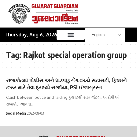
Thursday, Aug 6, 2026
Tag:
Rajkot special operation group
રાજકોટમાં પોલીસ અને ધાડપાડુ ગેંગ વચ્ચે સટાસટી, ફિલ્મને
ટક્કર મારે તેવા દ્રશ્યો સર્જાયા, PSI ઈજાગ્રસ્ત
Clash between police and raiding કુલ છથી સાત જેટલા આરોપીઓ
રાજકોટ આવ્યા…
Social Media
2022-08-03