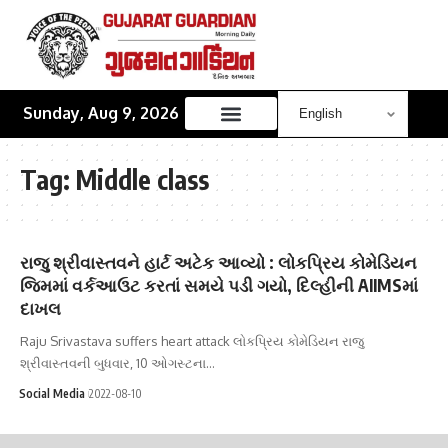
Sunday, Aug 9, 2026
Tag:
Middle class
રાજુ શ્રીવાસ્તવને હાર્ટ અટેક આવ્યો : લોકપ્રિય કોમેડિયન
જિમમાં વર્કઆઉટ કરતાં સમયે પડી ગયો, દિલ્હીની AIIMSમાં
દાખલ
Raju Srivastava suffers heart attack લોકપ્રિય કોમેડિયન રાજુ
શ્રીવાસ્તવની બુધવાર, 10 ઓગસ્ટના…
Social Media
2022-08-10