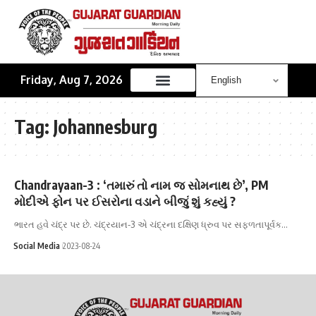
Friday, Aug 7, 2026
Tag:
Johannesburg
Chandrayaan-3 : ‘તમારું તો નામ જ સોમનાથ છે’, PM
મોદીએ ફોન પર ઈસરોના વડાને બીજું શું કહ્યું ?
ભારત હવે ચંદ્ર પર છે. ચંદ્રયાન-3 એ ચંદ્રના દક્ષિણ ધ્રુવ પર સફળતાપૂર્વક…
Social Media
2023-08-24