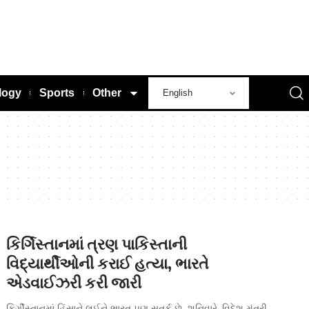
logy
Sports
Other
કિર્ગિસ્તાનમાં ત્રણ પાકિસ્તાની
વિદ્યાર્થીઓની કરાઈ હત્યા, ભારતે
એડવાઈઝરી કરી જારી
કિર્ગીસ્તાનમાં હિંસાને લઈને ભારત પણ સતર્ક છે. શનિવારે, વિદેશ મંત્રી