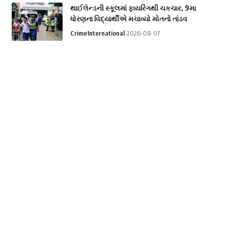
થાઈલેન્ડની સ્કૂલમાં ફાયરિંગથી ચકચાર, 9મા
ધોરણના વિદ્યાર્થીએ મચાવ્યો મોતનો તાંડવ
Crime
International
2026-08-07
Video: JPSC-JSSC વિરોધ પ્રદર્શન દરમિયાન
લેફ્ટ નેતા નેહા બોરા પર વિદ્યાર્થીઓએ શાહી
ફેંકી
National
2026-08-07
Video: ચીન સુધી પહોંચે એવી રેન્જ? ભારતે
રાત્રે કર્યું Agni-4નું સફળ પરીક્ષણ
National
2026-08-07
Categories
Astrology
Business