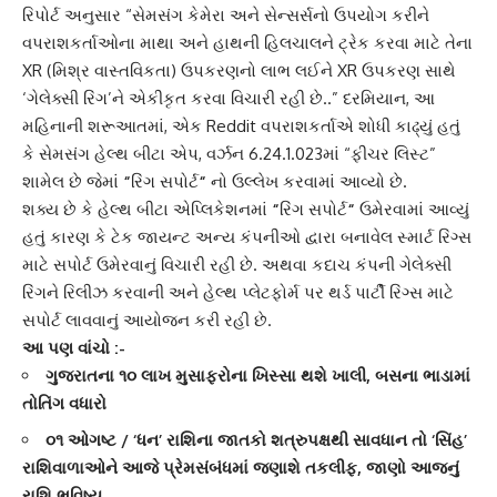
રિપોર્ટ અનુસાર “
સેમસંગ કેમેરા
અને સેન્સર્સનો ઉપયોગ કરીને
વપરાશકર્તાઓના માથા અને હાથની હિલચાલને ટ્રેક કરવા માટે તેના
XR (મિશ્ર વાસ્તવિકતા) ઉપકરણનો લાભ લઈને XR ઉપકરણ સાથે
‘ગેલેક્સી રિંગ’ને એકીકૃત કરવા વિચારી રહી છે..” દરમિયાન, આ
મહિનાની શરૂઆતમાં, એક Reddit વપરાશકર્તાએ શોધી કાઢ્યું હતું
કે સેમસંગ હેલ્થ બીટા એપ, વર્ઝન 6.24.1.023માં “ફીચર લિસ્ટ”
શામેલ છે જેમાં
“
રિંગ સપોર્ટ
“
નો ઉલ્લેખ કરવામાં આવ્યો છે.
શક્ય છે કે હેલ્થ બીટા એપ્લિકેશનમાં
“
રિંગ સપોર્ટ
“
ઉમેરવામાં આવ્યું
હતું કારણ કે ટેક જાયન્ટ અન્ય કંપનીઓ દ્વારા બનાવેલ સ્માર્ટ રિંગ્સ
માટે સપોર્ટ ઉમેરવાનું વિચારી રહી છે. અથવા કદાચ કંપની ગેલેક્સી
રિંગને રિલીઝ કરવાની અને હેલ્થ પ્લેટફોર્મ પર થર્ડ પાર્ટી રિંગ્સ માટે
સપોર્ટ લાવવાનું આયોજન કરી રહી છે.
આ પણ વાંચો :-
ગુજરાતના ૧૦ લાખ મુસાફરોના ખિસ્સા થશે ખાલી, બસના ભાડામાં
તોતિંગ વધારો
૦૧ ઓગષ્ટ / ‘ધન’ રાશિના જાતકો શત્રુપક્ષથી સાવધાન તો ‘સિંહ’
રાશિવાળાઓને આજે પ્રેમસંબંધમાં જણાશે તકલીફ, જાણો આજનું
રાશિ ભવિષ્ય