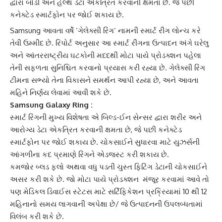
દ્વારા બોડી અને હેલ્થ ડેટા એકત્રિત કરવાની ક્ષમતા છે. જે પછી
કનેક્ટેડ સ્માર્ટફોન પર જોઈ શકાય છે.
Samsung
આવતા વર્ષે ‘
ગેલેક્સી રિંગ
‘ નામની સ્માર્ટ રીંગ લોન્ચ કરે
તેવી ઉમ્મીદ છે. રિપોર્ટ અનુસાર આ સ્માર્ટ રીંગના ઉત્પાદન અંગે ઘરેલુ
અને આંતરરાષ્ટ્રીય ઘટકોની મદદથી મોટા પાયે પ્રોડક્શન પહેલા
તેની સફળતા સુનિશ્ચિત કરવાનો પ્રયાસ કરી રહ્યા છે.
ગેલેક્સી રિંગ
ટીમના સભ્યો તેના વિકાસને સમર્થન આપી રહ્યા છે, અને આવતા
મહિને નિર્ણય લેવામાં આવી શકે છે.
Samsung Galaxy Ring :
સ્માર્ટ રિંગ
ની મુખ્ય વિશેષતા એ બિલ્ડ-ઈન સેન્સર દ્વારા શરીર અને
આરોગ્ય ડેટા એકત્રિત કરવાની ક્ષમતા છે, જે પછી કનેક્ટેડ
સ્માર્ટફોન પર જોઈ શકાય છે. ચોકસાઈને સુધારવા માટે યુઝર્સની
આંગળીના કદ પ્રમાણે રિંગને એડજસ્ટ કરી શકાય છે.
કમજોર બ્લડ ફ્લો અથવા વધુ પડતી ચુસ્ત
ફિટિંગ ડેટા
ની ચોકસાઈને
અસર કરી શકે છે. જો મોટા પાયે પ્રોડક્શન મંજૂર કરવામાં આવે તો
પણ મેડિકલ ડિવાઈસ સ્ટેટસ માટે સર્ટિફિકેશન પ્રક્રિયામાં 10 થી 12
મહિનાનો સમય લાગવાની અપેક્ષા છે/ જે ઉત્પાદનની ઉપલબ્ધતામાં
વિલંબ કરી શકે છે.