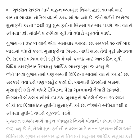
ગુજરાત રાજ્ય માર્ગ વાહન વ્યવહાર નિગમ દ્વારા ૧૦ વર્ષ બાદ
બસના ભાડામાં તોતિંગ વધારો કરવામાં આવ્યો છે. જેને લઈને દરરોજ
મુસાફરી કરતા ૧૦થી વધુ મુસાફરોના ખિસ્સા પર ભાર પડશે. આ વધારો
રૂપિયા ૧થી માંડીને ૬ રૂપિયા સુધીનો વધારો ચૂકવવો પડશે.
ગુજરાત
ને ઝટકો લાગે એવા સમાચાર આવ્યા છે. સરકારે ૧૦ વર્ષ બાદ
ભાડામાં વધારો કરતાં મુસાફરોના ખિસ્સાં ખાલી થાય તેવી પૂરી સંભાવના
છે. સરકાર બચાવ કરી રહી છે કે વર્ષ ૨૦૧૪ બાદ આજ દિન સુધી
વિવિધ કારણોસર નિગમનું આર્થિક ભારણ ખુબ જ વધ્યું છે.
જેને પગલે ગુજરાતમાં પણ
બસની ટિકિટ
ના ભાવમાં વધારો કરાયો છે.
સરકારે નવા દરો પણ જાહેર કર્યા છે. આગામી દિવસોમાં બસમાં
મુસાફરી કરો તો વધારે ટિકિટના પૈસા ચૂકવવાની તૈયારી રાખજો.
નિગમની લોકલ બસોમાં ૮૫ ટકા મુસાફરો એટલે રોજના ૧૦ લાખ
લોકો ૪૮ કિલોમીટર સુધીની મુસાફરી કરે છે. જેઓને રૂપિયા ૧થી ૬
રૂપિયા સુધીનો વધારો ચૂકવવો પડશે.
ગુજરાત રાજ્ય માર્ગ વાહન વ્યવહાર નિગમે
પોતાનો બચાવ કરતાં
જણાવ્યું છે કે, તેઓ મુસાફરોની સવલત માટે સતત પ્રયત્નશીલ અને
ચિંતિત છે.
ગુજરાત સરકાર
દ્વારા નિગમને મહત્તમ આર્થિક સહાય કરી