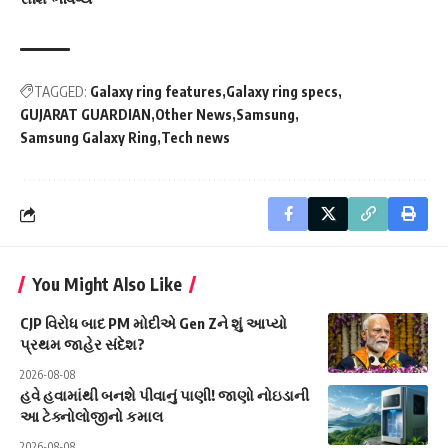
TAGGED:
Galaxy ring features
Galaxy ring specs
GUJARAT GUARDIAN
Other News
Samsung
Samsung Galaxy Ring
Tech news
You Might Also Like
CJP વિરોધ બાદ PM મોદીએ Gen Zને શું આપ્યો
પ્રથમ જાહેર સંદેશ?
2026-08-08
હવે હવામાંથી બનશે પીવાનું પાણી! જાણો નોઇડાની
આ ટેક્નોલોજીનો કમાલ
2026-08-08