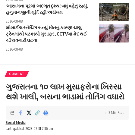
આસામના પૂરમાં અદભૂત દૃશ્ય! બધું વહેતું રહ્યું,
હનુમાનજીની મૂર્તિ રહી અડીખમ
2026-08-08
મોબાઈલ સ્નેચિંગ બન્યું મોતનું કારણ! ચાલુ
ટ્રેનમાંથી પટકાયો મુસાફર, CCTVમાં કેદ થઈ
ચોંકાવનારી ઘટના
2026-08-08
GUJARAT
ગુજરાતના ૧૦ લાખ મુસાફરોના ખિસ્સા
થશે ખાલી, બસના ભાડામાં તોતિંગ વધારો
3 Min Read
Social Media
Last updated: 2023-07-31 7:36 pm