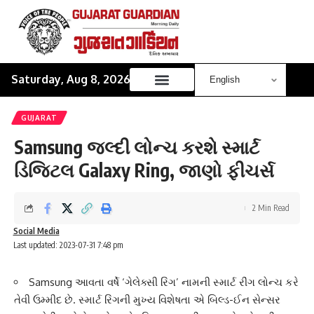
Saturday, Aug 8, 2026
GUJARAT
Samsung જલ્દી લોન્ચ કરશે સ્માર્ટ
ડિજિટલ Galaxy Ring, જાણો ફીચર્સ
2 Min Read
Social Media
Last updated: 2023-07-31 7:48 pm
Samsung આવતા વર્ષે ‘ગેલેક્સી રિંગ’ નામની સ્માર્ટ રીંગ લોન્ચ કરે
તેવી ઉમ્મીદ છે. સ્માર્ટ રિંગની મુખ્ય વિશેષતા એ બિલ્ડ-ઈન સેન્સર