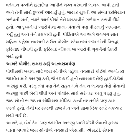
વર્તમાન પત્નીને છૂટાછેડા આપીને લગ્ન કરવાની લાલચ આપી હતી
અને તેની સાથે દુષ્કર્મ આચર્યું હતું. જ્યારે યુવતી આ સંબંધ દરમિયાન
ગર્ભવતી બની, ત્યારે આરોપીએ તેને ધમકાવીને ગર્ભપાત કરાવી દીધો
હતો. આ દુષ્કર્મમાં આરોપીના માતા-પિતાએ પણ પીડિતાનું અપમાન
કર્યું હતું અને તેને ધમકાવી હતી. પીડિતાએ આ અંગે લગભગ સાત
મહિના પહેલાં નવસારી ટાઉન પોલીસ સ્ટેશનમાં જય સોની વિરુદ્ધ
ફરિયાદ નોંધાવી હતી. ફરિયાદ નોંધાતા જ આરોપી ભૂગર્ભમાં ઉતરી
ગયો હતો.
આખરે પોલીસ સમક્ષ કર્યું આત્મસમર્પણ
પોલીસથી બચવા માટે જય સોનીએ પહેલા નવસારી કોર્ટમાં આગોતરા
જામીન માટે અરજી કરી, જે રદ થઈ હતી ત્યારબાદ તેણે હાઈકોર્ટમાં
અરજી કરી, પરંતુ ત્યાં પણ તેને રાહત મળે તેમ ન લાગતા તેણે પોતાની
અરજી પાછી ખેંચી લીધી અને પોલીસ સામે સરેન્ડર કરવું પડ્યું હતું.
જય સોની ભાજપના સોશિયલ મીડિયા કન્વીનર તરીકે પણ કામ
કરતો હતો. તેની ધરપકડથી રાજકીય અને સામાજિક સ્તરે ચકચાર
મચી ગઈ છે.
આખરે, હાઈકોર્ટમાં પણ જામીન અરજી પાછી ખેંચી લેવાની ફરજ
પડતા બુધવારે જય સોનીએ નવસારી એસ.સી., એસ.ટી. સેલના