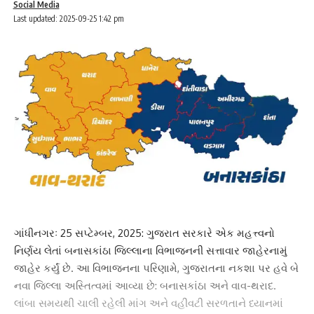
Social Media
Last updated: 2025-09-25 1:42 pm
ગાંધીનગરઃ 25 સપ્ટેમ્બર, 2025: ગુજરાત સરકારે એક મહત્ત્વનો
નિર્ણય લેતાં બનાસકાંઠા જિલ્લાના વિભાજનની સત્તાવાર જાહેરનામું
જાહેર કર્યું છે. આ વિભાજનના પરિણામે, ગુજરાતના નકશા પર હવે બે
નવા જિલ્લા અસ્તિત્વમાં આવ્યા છે: બનાસકાંઠા અને વાવ-થરાદ.
લાંબા સમયથી ચાલી રહેલી માંગ અને વહીવટી સરળતાને ધ્યાનમાં