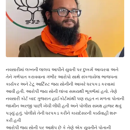
નવસારીમાં લગ્નની લાલચ આપીને યુવતી પર દુષ્કર્મ આચરવા અને
તેને ગર્ભપાત કરાવવાના ગંભીર આરોપો સાથે સંકળાયેલા ભાજપના
કાર્યકર અને ટેટૂ આર્ટિસ્ટ જય સોનીની આખરે ધરપકડ કરવામાં
આવી હતી. આરોપી જય સોની લાંબા સમયથી ભૂગર્ભમાં હતો. તેણે
નવસારી કોર્ટ બાદ ગુજરાત હાઈકોર્ટમાંથી પણ રાહત ન મળતા પોતાની
જામીન અરજી પાછી ખેંચી લીધી હતી અને પોલીસ સમક્ષ હાજર થવું
પડ્યું હતું. પોલીસે તેની ધરપકડ કરીને કાયદેસરની કાર્યવાહી શરૂ
કરી હતી
આરોપી જય સોની પર આક્ષેપ છે કે તેણે એક યુવતીને પોતાની