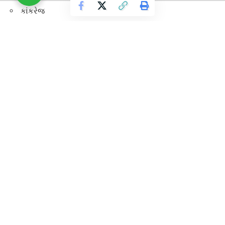
કાંકરેજ
ઓગદ
ધનેરા
વાવ-થરાદ જિલ્લો (મુખ્ય મથક: થરાદ)
નવગઠિત વાવ-થરાદ જિલ્લાનું મુખ્ય મથક થરાદ રહેશે. આ જિલ્લામાં
કુલ 8 તાલુકાઓનો સમાવેશ થાય છે:
દેવદર
લાખણી
થરાદ
વાવ
ધરણીધર
ભાભર
રાહ
સુઈગામ