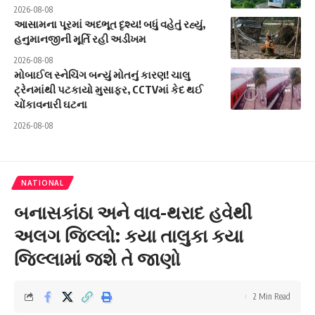
2026-08-08
આસામના પૂરમાં અદભૂત દૃશ્ય! બધું વહેતું રહ્યું,
હનુમાનજીની મૂર્તિ રહી અડીખમ
2026-08-08
મોબાઈલ સ્નેચિંગ બન્યું મોતનું કારણ! ચાલુ
ટ્રેનમાંથી પટકાયો મુસાફર, CCTVમાં કેદ થઈ
ચોંકાવનારી ઘટના
2026-08-08
NATIONAL
બનાસકાંઠા અને વાવ-થરાદ હવેથી
અલગ જિલ્લો: કયા તાલુકા કયા
જિલ્લામાં જશે તે જાણો
2 Min Read