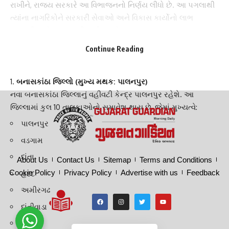
રાખીને, રાજ્ય સરકારે આ વિભાજનનો નિર્ણય લીધો છે. આ પગલાથી
ત્યાંના નાગરિકોને સરકારી સેવાઓ અને વિકાસ કાર્યોનો લાભ
ઝડપથી અને સરળતાથી મળી શકશે.
નવા જિલ્લાઓનું માળખું અને તાલુકાઓનું વિભાજન
Continue Reading
વિભાજન બાદ, બંને જિલ્લાઓમાં નીચે મુજબ તાલુકાઓનો સમાવેશ
કરવામાં આવ્યો છે:
બનાસકાંઠા જિલ્લો (મુખ્ય મથક: પાલનપુર)
નવા બનાસકાંઠા જિલ્લાનું વહીવટી કેન્દ્ર પાલનપુર રહેશે. આ
જિલ્લામાં કુલ 10 તાલુકાઓનો સમાવેશ થાય છે, જેમાં મુખ્યત્વે:
પાલનપુર
વડગામ
દાંતા
About Us
Contact Us
Sitemap
Terms and Conditions
Cookie Policy
Privacy Policy
Advertise with us
Feedback
હદદ
અમીરગઢ
દાંતીવાડા
ડીસા