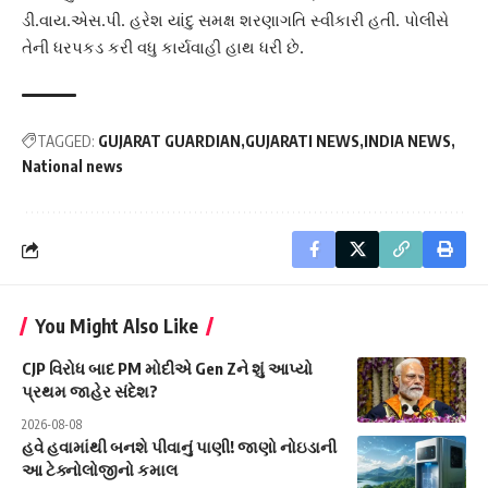
ડી.વાય.એસ.પી. હરેશ યાંદુ સમક્ષ શરણાગતિ સ્વીકારી હતી. પોલીસે
તેની ધરપકડ કરી વધુ કાર્યવાહી હાથ ધરી છે.
TAGGED:
GUJARAT GUARDIAN
GUJARATI NEWS
INDIA NEWS
National news
You Might Also Like
CJP વિરોધ બાદ PM મોદીએ Gen Zને શું આપ્યો
પ્રથમ જાહેર સંદેશ?
2026-08-08
હવે હવામાંથી બનશે પીવાનું પાણી! જાણો નોઇડાની
આ ટેક્નોલોજીનો કમાલ