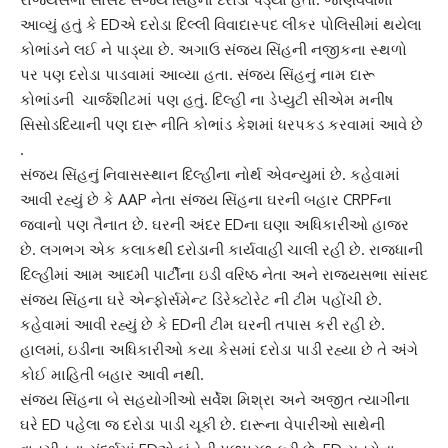
આવ્યું હતું કે EDએ દરોડા દિલ્લી વિવાદાસ્પદ લીકર પોલિસીમાં થયેલા
કોભાંડને લઈ ને પાડ્યા છે. અગાઉ સંજય સિંહની નજીકના સ્થળો
પર પણ દરોડા પાડવામાં આવ્યા હતા. સંજય સિંહનું નામ દારૂ
કોભાંડની ચાર્જશીટમાં પણ હતું. દિલ્હી ના ડેપ્યુટી સીએમ મનીષ
સિસોડદિયાની પણ દારૂ નીતિ કોભાંડ કેશમાં ધરપકડ કરવામાં આવે છે
.
સંજય સિંહનું નિવાસસ્થાન દિલ્હીના નોર્થ એવન્યુમાં છે. કહેવામાં
આવી રહ્યું છે કે
AAP
નેતા સંજય સિંહના ઘરની બહાર CRPFના
જવાનો પણ તૈનાત છે. ઘરની અંદર EDના ઘણા અધિકારીઓ હાજર
છે. લગભગ એક કલાકથી દરોડાની કાર્યવાહી ચાલી રહી છે. રાજધાની
દિલ્હીમાં
આમ આદમી પાર્ટી
ના ઇડી વરિષ્ઠ નેતા અને રાજ્યસભા સાંસદ
સંજય સિંહના ઘરે એન્ફોર્સમેન્ટ ડિરેક્ટોરેટ ની ટીમ પહોંચી છે.
કહેવામાં આવી રહ્યું છે કે EDની ટીમ ઘરની તપાસ કરી રહી છે.
હાલમાં, ઇડીના અધિકારીઓ કયા કેસમાં દરોડા પાડી રહ્યા છે તે અંગે
કોઈ માહિતી બહાર આવી નથી.
સંજય સિંહ
ના બે સહયોગીઓ સર્વેશ મિશ્રા અને અજીત ત્યાગીના
ઘરે ED પહેલા જ દરોડા પાડી ચૂકી છે. દારૂના વેપારીઓ સાથેની