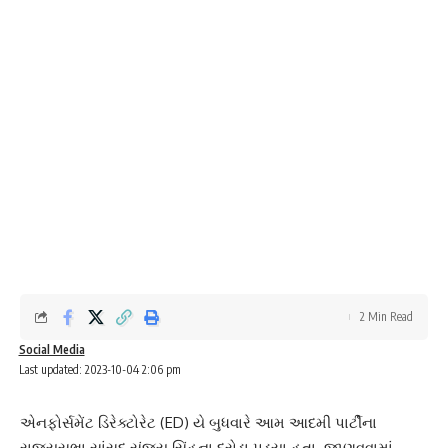
2 Min Read
Social Media
Last updated: 2023-10-04 2:06 pm
એનફોર્સમેંટ ડિરેક્ટોરેટ
(ED)
યે બુધવારે આમ આદમી પાર્ટીના
રાજ્યસભા સાંસદ
સંજય સિંહ
ના દરોડા પડ્યા હતા. જાણવવામાં