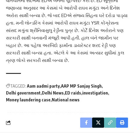
વાતચીતના સંદર્ભમાં EDએ બંનેની પૂછપરછ કરી છે. ED સૂત્રોના
જણાવ્યા અનુસાર આ કેસમાં બે આરોપી રાઘવ મગુંટા અને દિનેશ
અરોરા સાક્ષી બન્યા છે. જે બાદ EDએ સંજય સિંહના ઘરે દરોડા પાડ્યા
હતા. મની લોન્ડરિંગ કેસમાં આરોપી રાઘવ મગુંટા YSR કોંગ્રેસના
સાંસદ મગુંતા શ્રીનિવાસુલુ રેડ્ડીના પુત્ર છે. કોર્ટે દિનેશ અરોરાને પણ
સરકારી સાક્ષી બનવાની મંજૂરી આપી હતી. હાલ બંને જામીન પર
બહાર છે. આ પહેલા અરબિંદો ફાર્માના ડાયરેક્ટર શરદ રેડ્ડી પણ
સરકારી સાક્ષી બન્યા હતા. એટલે કે આ કેસમાં અત્યાર સુધીમાં કુલ
ત્રણ લોકો સરકારી સાક્ષી બન્યા છે.
TAGGED:
Aam aadmi party
AAP MP Sanjay Singh
Delhi government
Delhi News
ED raids
investigation
Money laundering case
National news