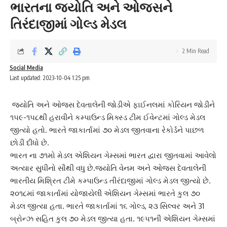
ભારતના જ્યોતિ અને ઓજસને
તિરંદાજીમાં ગોલ્ડ મેડલ
2 Min Read
Social Media
Last updated: 2023-10-04 1:25 pm
જ્યોતિ અને ઓજસ દેવતાલેની જોડીએ ફાઈનલમાં કોરિયન જોડીને
૧૫૯-૧૫૮થી હરાવીને કમ્પાઉન્ડ મિક્સ્ડ ટીમ ઈવેન્ટમાં ગોલ્ડ મેડલ
જીત્યો હતો. ભારતે જાકાર્તામાં ૭૦ મેડલ જીતવાના રેકોર્ડને પાછળ
છોડી દીધો છે.
ભારત ના ૭૧મો મેડલ એશિયન ગેમ્સમાં ભારત દ્વારા જીતવામાં આવેલો
અત્યાર સુધીનો સૌથી વધુ છે.જ્યોતિ વેનમ અને ઓજસ દેવતાલેની
ભારતીય મિશ્રિત ટીમે કમ્પાઉન્ડ તીરંદાજીમાં ગોલ્ડ મેડલ જીત્યો છે.
૨૦૧૮માં જાકાર્તામાં યોજાયેલી એશિયન ગેમ્સમાં ભારતે કુલ ૭૦
મેડલ જીત્યા હતા. ભારતે જાકાર્તામાં ૧૬ ગોલ્ડ, ૨૩ સિલ્વર અને 31
બ્રોન્ઝ સહિત કુલ ૭૦ મેડલ જીત્યા હતા. ૧૯૫૧ની એશિયન ગેમ્સમાં