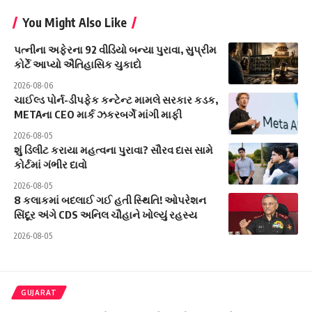
You Might Also Like
પત્નીના અફેરના 92 વીડિયો બન્યા પુરાવા, સુપ્રીમ
કોર્ટે આપ્યો ઐતિહાસિક ચુકાદો
2026-08-06
ચાઈલ્ડ પોર્ન-ડીપફેક કન્ટેન્ટ મામલે સરકાર કડક,
METAના CEO માર્ક ઝકરબર્ગે માંગી માફી
2026-08-05
શું ડિલીટ કરાયા મહત્વના પુરાવા? સૌરવ દાસ સામે
કોર્ટમાં ગંભીર દાવો
2026-08-05
8 કલાકમાં બદલાઈ ગઈ હતી સ્થિતિ! ઓપરેશન
સિંદૂર અંગે CDS અનિલ ચૌહાને ખોલ્યું રહસ્ય
2026-08-05
GUJARAT