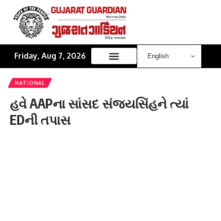
Friday, Aug 7, 2026
NATIONAL
હવે AAPના સાંસદ સંજયસિંહને ત્યાં
EDની તપાસ