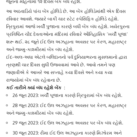
જૂનના મહિનામાં ૧૨ દિવસ બેંક બંધ રહેશે.
આ અઠવાડિયે પાંચ
બેંક હોલિડે
છે. આ બેંક હોલિડેમાંથી એક દિવસ
રવિવાર આવશે. જ્યારે બાકી ચાર સ્ટેટ સ્પેસિફિક હોલિડે રહેશે.
ત્રિપુરામાં આજે ખર્ચી પુજાના કારણે બધી બેંક બંધ રહેશે. ખયેરપુરના
પ્રતિષ્ઠિત ચૌદ દેવતાઓના મંદિરમાં રવિવારે ઔતિહાસિક ‘ખર્ચી પૂજા’
શરૂ થઈ. ૨૮ જૂને
ઈદ ઉલ અઝહા
ના અવસર પર કેરળ, મહારાષ્ટ્ર
અને જમ્મુ-કાશ્મીરમાં બેંક બંધ રહેશે.
ઈદ-અલ-અધા એટલે
બલિદાનનો પર્વ
દુનિયાભરના મુસલમાનો દ્વારા
ત્રણથી ચાર દિવસ સુધી ઉજવવામાં આવે છે. આવો તમને પણ
જણાવીએ કે આખરે આ સપ્તાહે કયા દિવસે અને કયા કયા
રાજ્યોમાં બેંક બંધ રહેવાના છે.
કઈ તારીખે ક્યાં બંધ રહેશે બેંક :
26 જૂન 2023: ખર્ચી પૂજાના કારણે
ત્રિપુરા
માં બેંક બંધ રહેશે.
28 જૂન 2023: ઈદ ઉલ અઝહાના અવસર પર કેરળ, મહારાષ્ટ્ર
અને જમ્મુ-કાશ્મીરમાં બેંક બંધ રહેશે.
29 જૂન 2023: ઈદ ઉલ અઝહાના અવસર પર બેંક બંધ રહેશે.
30 જૂન 2023: રીમા ઈદ ઉલ અઝહાના કારણે
મિઝોરમ
અને