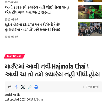
2026-08-07
આવી કાવડ તમે ક્યારેય નહીં જોઈ હોય! માત્ર
એક ટીપું જળ, પણ અતૂટ શ્રદ્ધા
2026-08-07
સુરત કોર્ટના દરવાજા પર વકીલોનો વિરોધ,
હાઇકોર્ટના નવા પરિપત્રે મચાવ્યો વિવાદ
2026-08-07
NATIONAL
માર્કેટમાં આવી નવી Hajmola Chai !
આવી ચા તો તમે ક્યારેય નહી પીધી હોય
2 Min Read
Social Media
Last updated: 2023-06-27 9:49 am