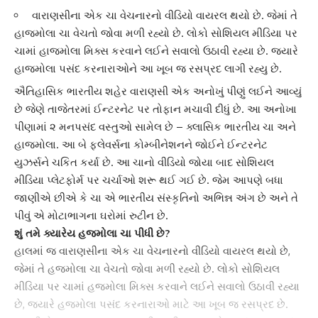
વારાણસીના એક ચા વેચનારનો વીડિયો વાયરલ થયો છે. જેમાં તે
હાજમોલા ચા વેચતો જોવા મળી રહ્યો છે. લોકો સોશિયલ મીડિયા પર
ચામાં હાજમોલા મિક્સ કરવાને લઈને સવાલો ઉઠાવી રહ્યા છે. જ્યારે
હાજમોલા પસંદ કરનારાઓને આ ખૂબ જ રસપ્રદ લાગી રહ્યુ છે.
ઐતિહાસિક ભારતીય શહેર
વારાણસી
એક અનોખું પીણું લઈને આવ્યું
છે જેણે તાજેતરમાં ઈન્ટરનેટ પર તોફાન મચાવી દીધું છે. આ અનોખા
પીણામાં ૨ મનપસંદ વસ્તુઓ સામેલ છે – ક્લાસિક ભારતીય ચા અને
હાજમોલા. આ બે ફ્લેવર્સના કોમ્બીનેશનને જોઈને ઈન્ટરનેટ
યુઝર્સને ચકિત કર્યા છે. આ
ચાનો વીડિયો
જોયા બાદ સોશિયલ
મીડિયા પ્લેટફોર્મ પર ચર્ચાઓ શરૂ થઈ ગઈ છે. જેમ આપણે બધા
જાણીએ છીએ કે ચા એ ભારતીય સંસ્કૃતિનો અભિન્ન અંગ છે અને તે
પીવું એ મોટાભાગના ઘરોમાં રુટીન છે.
શું તમે ક્યારેય હજમોલા ચા પીધી છે?
હાલમાં જ
વારાણસી
ના એક ચા વેચનારનો વીડિયો વાયરલ થયો છે,
જેમાં તે હજમોલા ચા વેચતો જોવા મળી રહ્યો છે. લોકો સોશિયલ
મીડિયા પર ચામાં હજમોલા મિક્સ કરવાને લઈને સવાલો ઉઠાવી રહ્યા
છે, જ્યારે હજમોલા પસંદ કરનારાઓ માટે આ ખૂબ જ રસપ્રદ છે.