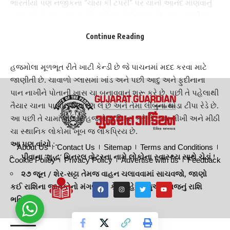
ભારતીયો પણ નજીકના “
ચાય કી ટપરી
” પર ચાનો આનંદ માણવાનું
પસંદ કરે છે. ભારતમાં ચાની ઘણી જાતો ઉપલબ્ધ છે. પરંતુ દૂધની ચા
અને લેમન ટી સૌથી સામાન્ય છે. આ વીડિયોમાં એક ચા વેચનારને
Continue Reading
હજમોલા સાથે લેમન ટી બનાવતા જોઈ શકાય છે.
હજમોલા ભેળવીને બનાવેલી ચા :
હજમોલા મૂળભૂત રીતે ખાટી કેન્ડી છે જે પાચનમાં મદદ કરવા માટે
જાણીતી છે.
ચાવાળો ગ્લાસ
માં ખાંડ અને પછી આદુ અને ફુદીનાના
પાન નાખીને પોતાની ખાસ ચા બનાવવાનું શરૂ કરે છે. પછી તે પહેલાથી
તૈયાર ચાના પાણીનુ મિશ્રણ લે છે અને તેમા લીંબુના થોડા ટીપા રેડે છે.
આ પછી તે ચામાં પાઉડર હજમોલા મિક્સ કરે છે.. આ તીખી અને મીઠી
ચા સ્થાનિક લોકોમાં ખૂબ જ લોકપ્રિય છે.
આ પણ વાંચો :-
About Us
Contact Us
Sitemap
Terms and Conditions
પીવાના ‘શુદ્ધ’ મિનરલ વોટરના નામે લોકોના સ્વાસ્થ્ય સાથે ચેડાં !
Cookie Policy
Privacy Policy
Advertise with us
Feedback
૨૭ જૂન / શેર-સટ્ટા તેમજ વાહન ચલાવવામાં સાચવજો, જાણો
કઈ રાશિના જાતકોનો મંગળવાર કેવો રહેશે, જુઓ આજનું રાશિ
ભવિષ્ય