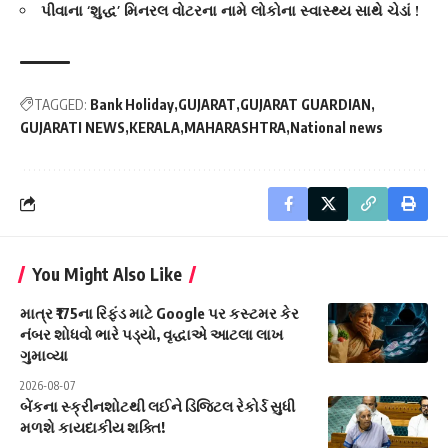
પીવાના ‘શુદ્ધ’ મિનરલ વોટરના નામે લોકોના સ્વાસ્થ્ય સાથે ચેડાં !
TAGGED:
Bank Holiday
GUJARAT
GUJARAT GUARDIAN
GUJARATI NEWS
KERALA
MAHARASHTRA
National news
You Might Also Like
માત્ર ₹175ના રિફંડ માટે Google પર કસ્ટમર કેર
નંબર શોધવો ભારે પડ્યો, વૃદ્ધાએ આટલા લાખ
ગુમાવ્યા
2026-08-07
બેંકના સ્ક્રીનશોટથી લઈને ડિજિટલ રેકોર્ડ સુધી
મળશે કાયદાકીય શક્તિ!