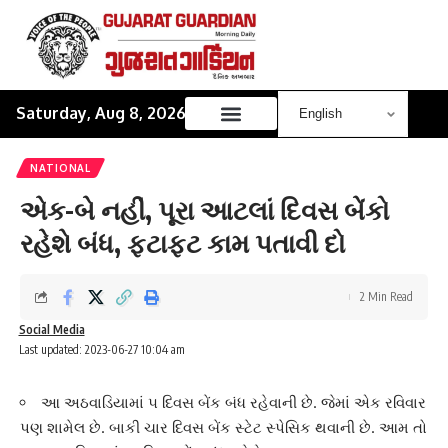
Saturday, Aug 8, 2026
NATIONAL
એક-બે નહીં, પૂરા આટલાં દિવસ બેંકો
રહેશે બંધ, ફટાફટ કામ પતાવી દો
2 Min Read
Social Media
Last updated: 2023-06-27 10:04 am
આ અઠવાડિયામાં ૫ દિવસ બેંક બંધ રહેવાની છે. જેમાં એક રવિવાર
પણ શામેલ છે. બાકી ચાર દિવસ બેંક સ્ટેટ સ્પેસિક થવાની છે. આમ તો