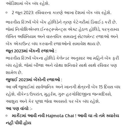
ઓડિશામાં બેંક બંધ રહેશે.
2 જૂન 2023: રવિવારના કારણે આખા દેશમાં બેંક બંધ રહેશે.
ભારતીય રિઝર્વ બેંકે
બેંક હોલિડેને ત્રણ કેટેગરીમાં ડિવાઈડ કરી છે.
જેમાં નિગોશિએબલ ઈન્સ્ટ્રૂમેન્ટ્સ એક્ટ હેઠળ હોલિડે, પરક્રામ્ય
લેખિત અધિનિયમ અને વાસ્તવિક સમયનું સેટલમેન્ટ રજાઓ અને
બેંક એકાઉન્ટ બંધ કરવાની રજાઓનો સમાવેશ થાય છે.
જૂન 2023માં બેંકની રજાઓ :
ભારતીય રિઝર્વ બેંકના
હોલિડે કેલેન્ડર
અનુસાર આ મહિને બેંક ફરી
બંધ રહેશે. જેમાં બીજા અને ચોથા શનિવારે સાથે સાથે રવિવાર પણ
શામેલ છે.
જુલાઈ 2023માં બેંકોની રજાઓ :
આ વર્ષે જુલાઈમાં સાર્વજનિક અને
ખાનગી ક્ષેત્ર
ની બેંક 15 દિવસ બંધ
રહેશે. વીકેન્ડ ઉપરાંત, મુહર્રમ, ગુરૂ હરગોવિંદજીના જન્મદિવસે,
આશુરા અને કેર પૂજા જેવા અવસરો પર બેંક બંધ રહેશે.
આ પણ વાંચો :-
માર્કેટમાં આવી નવી Hajmola Chai ! આવી ચા તો તમે ક્યારેય
નહી પીધી હોય