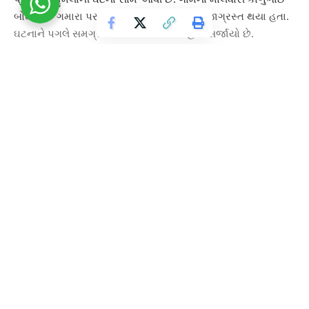
બોઘાભાઈ ગમારા પર સિંહે હુમલો કરતા તેઓ ઇજાગ્રસ્ત થયા હતા.
ઘટનાને પગલે સમગ્ર વિસ્તારમાં ભયનો માહોલ સર્જાયો છે.
સિંહે તેમને થોડા ઘાયલ કર્યા હતા અને એ પછી તેમના પગ સિંહે
દબાવી રાખ્યા હતા. બાદમાં થોડી વાર કાળુભાઈ પોતાને છોડાવવા માટે
મથ્યાં હતા. કાળુભાઈની બીજી જિંદગી હશે એટલે તેઓ બચી ગયા
અને સિંહ ત્યાંથી ભાગી ગયો હતો. જો સિંહે તેમનું મારણ કરી નાંખ્યું
હોય તો આજે તેઓ મોતને ભેટ્યા હોત.
Continue Reading
હોસ્પિટલમાં ખસેડવામાં આવ્યા
મળતી માહિતી અનુસાર, ગરજીયા ગામની સીમ વિસ્તારમાં આવેલા
માલધારીના રહેઠાણ નજીક અચાનક સિંહ આવી ગયો હતો. આ
દરમિયાન માલધારી કાળુભાઈ પર હુમલો કરવામાં આવ્યો હતો.
હુમલામાં તેમને ઈજાઓ પહોંચતા સ્થાનિક લોકો તરત જ મદદે દોડી
આવ્યા અને તેમને સારવાર માટે પાલિતાણા સરકારી હોસ્પિટલમાં
ખસેડવામાં આવ્યા હતા. હાલ તેમની સારવાર ચાલી રહી છે. ઘટનાની
જાણ થતાં ગ્રામજનોએ તાત્કાલિક વન વિભાગને માહિતી આપી હતી.
વન વિભાગની ટીમ સ્થળ પર પહોંચી સમગ્ર ઘટનાની તપાસ શરૂ કરી
About Us
Contact Us
Sitemap
Terms and Conditions
છે.
Cookie Policy
Privacy Policy
Advertise with us
Feedback