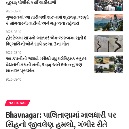
તૂટ્યા; પોલીસે કર્યો લાઠીચાર્જ
2026-08-10
ગુજરાતમાં આ તારીખથી શરૂ થશે શ્રાવણ, જાણો
4 સોમવારની તારીખો અને મહત્વના તહેવારો
2026-08-10
હોસ્ટેલમાં સાંપનો આતંક! એક જ રૂમમાં સૂતી 6
વિદ્યાર્થિનીઓને સાપે ડસ્યા, 3નાં મોત
2026-08-10
આ કંપનીનો જલવો ! સૌથી વધુ ઇલેક્ટ્રિક સ્કૂટર
વેચનારી કંપની બની, Bajaj અને Atherનું પણ
શાનદાર પ્રદર્શન
2026-08-10
NATIONAL
Bhavnagar: પાલિતાણામાં માલધારી પર
સિંહનો જીવલેણ હુમલો, ગંભીર રીતે