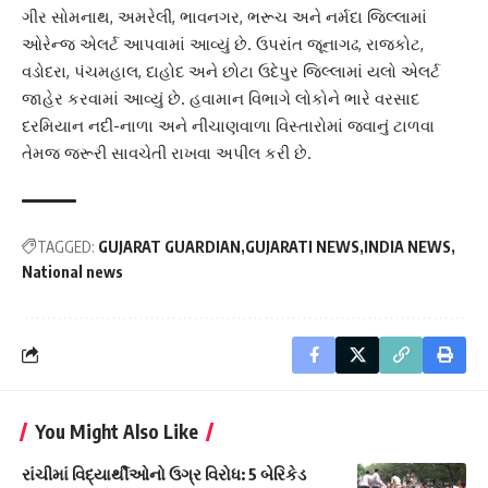
ગીર સોમનાથ, અમરેલી, ભાવનગર, ભરૂચ અને નર્મદા જિલ્લામાં
ઓરેન્જ એલર્ટ આપવામાં આવ્યું છે. ઉપરાંત જૂનાગઢ, રાજકોટ,
વડોદરા, પંચમહાલ, દાહોદ અને છોટા ઉદેપુર જિલ્લામાં યલો એલર્ટ
જાહેર કરવામાં આવ્યું છે. હવામાન વિભાગે લોકોને ભારે વરસાદ
દરમિયાન નદી-નાળા અને નીચાણવાળા વિસ્તારોમાં જવાનું ટાળવા
તેમજ જરૂરી સાવચેતી રાખવા અપીલ કરી છે.
TAGGED:
GUJARAT GUARDIAN
GUJARATI NEWS
INDIA NEWS
National news
You Might Also Like
રાંચીમાં વિદ્યાર્થીઓનો ઉગ્ર વિરોધ: 5 બેરિકેડ