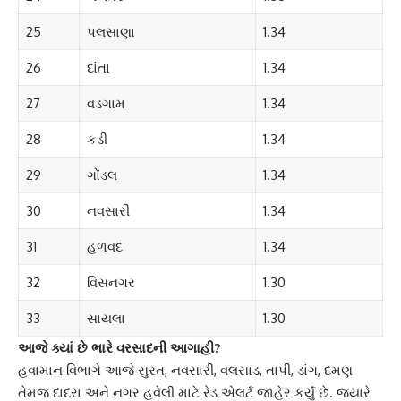
25
પલસાણા
1.34
26
દાંતા
1.34
27
વડગામ
1.34
28
કડી
1.34
29
ગોંડલ
1.34
30
નવસારી
1.34
31
હળવદ
1.34
32
વિસનગર
1.30
33
સાયલા
1.30
આજે ક્યાં છે ભારે વરસાદની આગાહી?
હવામાન વિભાગે આજે સુરત, નવસારી, વલસાડ, તાપી, ડાંગ, દમણ
તેમજ દાદરા અને નગર હવેલી માટે રેડ એલર્ટ જાહેર કર્યું છે. જ્યારે