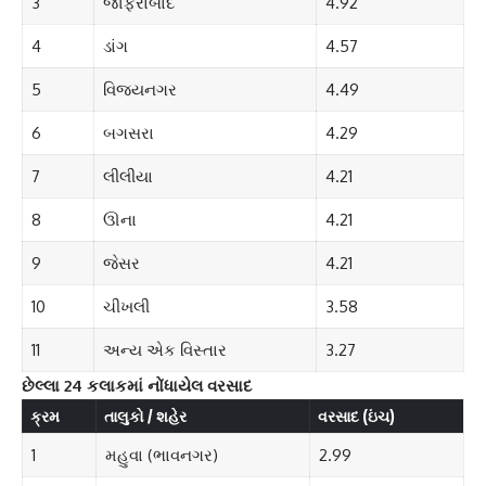
3
જાફરાબાદ
4.92
4
ડાંગ
4.57
5
વિજયનગર
4.49
6
બગસરા
4.29
7
લીલીયા
4.21
8
ઊના
4.21
9
જેસર
4.21
10
ચીખલી
3.58
11
અન્ય એક વિસ્તાર
3.27
છેલ્લા 24 કલાકમાં નોંધાયેલ વરસાદ
ક્રમ
તાલુકો / શહેર
વરસાદ (ઇંચ)
1
મહુવા (ભાવનગર)
2.99