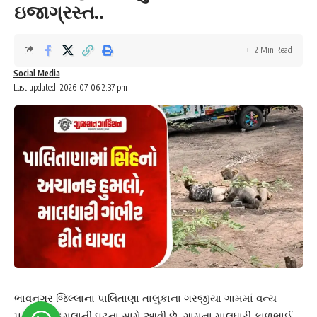
ઇજાગ્રસ્ત..
2 Min Read
Social Media
Last updated: 2026-07-06 2:37 pm
ભાવનગર જિલ્લાના પાલિતાણા તાલુકાના ગરજીયા ગામમાં વન્ય
પ્રાણીના હુમલાની ઘટના સામે આવી છે. ગામના માલધારી કાળુભાઈ