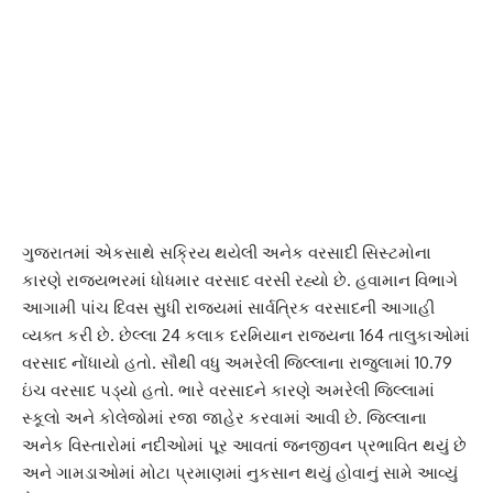
ગુજરાતમાં એકસાથે સક્રિય થયેલી અનેક વરસાદી સિસ્ટમોના
કારણે રાજ્યભરમાં ધોધમાર વરસાદ વરસી રહ્યો છે. હવામાન વિભાગે
આગામી પાંચ દિવસ સુધી રાજ્યમાં સાર્વત્રિક વરસાદની આગાહી
વ્યક્ત કરી છે. છેલ્લા 24 કલાક દરમિયાન રાજ્યના 164 તાલુકાઓમાં
વરસાદ નોંધાયો હતો. સૌથી વધુ અમરેલી જિલ્લાના રાજુલામાં 10.79
ઇંચ વરસાદ પડ્યો હતો. ભારે વરસાદને કારણે અમરેલી જિલ્લામાં
સ્કૂલો અને કોલેજોમાં રજા જાહેર કરવામાં આવી છે. જિલ્લાના
અનેક વિસ્તારોમાં નદીઓમાં પૂર આવતાં જનજીવન પ્રભાવિત થયું છે
અને ગામડાઓમાં મોટા પ્રમાણમાં નુકસાન થયું હોવાનું સામે આવ્યું