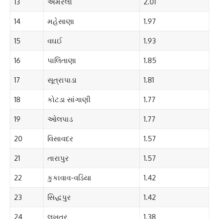
13
અમરેલી
2.01
14
મહેસાણા
1.97
15
વઘઈ
1.93
16
પાલિતાણા
1.85
17
સૂત્રાપાડા
1.81
18
કોટડા સાંગાણી
1.77
19
ઓલપાડ
1.77
20
વિસાવદર
1.57
21
તારાપુર
1.57
22
કુકાવાવ-વડિયા
1.42
23
સિદ્ધપુર
1.42
24
લખતર
1.38