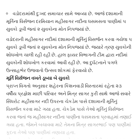
વડોદરામાંથી દુઃખદ સમાચાર સામે આવ્યા છે. આજે દશામાની
મૂર્તિના વિર્સજન દરમિયાન મહીસાગર નદીના ધસમસતા પાણીમાં ૫
યુવકો ડૂબી જતાં ૨ યુવકોના મોત નિપજ્યાં છે.
વડોદરા
ની મહીસાગર નદીમાં
દશામાની મૂર્તિનું વિસર્જન
કરવા ગયેલા ૫
યુવકો ડૂબી જતાં ૨ યુવકોના મોત નિપજ્યાં છે. જ્યારે ત્રણ યુવકોની
શોધખોળ ચાલી રહી રહી છે. હાલ ફાયર વિભાગની ટીમ દ્વારા નદીમાં
યુવકોની શોધખોળ કરવામાં આવી રહી છે. આ દુર્ઘટનાને પગલે
ઉત્સાહભેર ઉજવાતો ઉત્સવ શોકમાં ફેરવાયો છે.
મૂર્તિ વિર્સજન વખતે ડૂબ્યા બે યુવકો
પ્રાપ્ત વિગતો અનુસાર શહેરના કિશનવાડી વિસ્તારમાં રહેતા ૨૩
વર્ષીય પ્રજ્ઞેશ માછી પરિવાર અને મિત્ર સાગર કુરી સાથે આજે સવારે
સિંધરોટ
મહીસાગર નદી
ઉપરના ચેકડેમ પાસે દશામાની મૂર્તિનું
વિસર્જન કરવા માટે ગયા હતા. ચેકડેમ પાસે તેઓ મૂર્તિનું વિર્સજન
કરવા જતાં જ
મહીસાગર નદી
ના પાણીના ધસમસતા પ્રવાહમાં તણાઈ
ગયા હતા. જેમને બચાવવા માટે તેમના મિત્ર સાગરભાઈ પણ પાણીમાં
કૂદતા તેઓ પણ પાણીમાં તણાયા હતા.