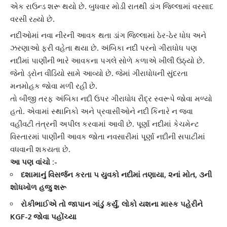
એક રાઉન્ડ શરૂ થયો છે. બુધવાર મોડી રાતથી
ડાંગ
જિલ્લામાં વરસાદ
વરસી રહ્યો છે.
નદીઓમાં નવા નીરની આવક થતા
ડાંગ
જિલ્લામાં ઠેર-ઠેર ધોધ અને
ઝરણાઓ ફરી વહેતા થયા છે. અંબિકા નદી પરનો ગીરાધોધ પણ
નદીમાં પાણીની ભારે આવકના પગલે સોળે કળાએ ખીલી ઉઠ્યો છે.
જેનો
ડ્રોન વીડિયો
સામે આવ્યો છે. જેમાં ગીરાધોધની સુંદરતા
મનમોહક જોવા મળી રહી છે.
તો બીજી તરફ
અંબિકા નદી
ઉપર
ગીરાધોધ
રૌદ્ર સ્વરૂપે જોવા મળ્યો
હતો. એવામાં સ્થાનિકો અને પ્રવાસીઓને નદી કિનારે ન જવા
વહીવટી તંત્રની અપીલ કરવામાં આવી છે. પૂર્ણા નદીમાં કેચમેન્ટ
વિસ્તારમાં પાણીની આવક જોતા
નવસારી
માં પૂર્ણા નદીની સપાટીમાં
વધવાની શકયતા છે.
આ પણ વાંચો :-
દશામાનું વિસર્જન કરતા ૫ યુવકો નદીમાં તણાયા, ૨નાં મોત, ૩ની
શોધખોળ હજુ શરૂ
રોકીભાઈએ તો જાપાન ગાંડું કર્યું, લોકો યશના માસ્ક પહેરીને
KGF-2 જોવા પહોંચ્યા