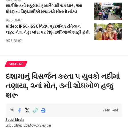
થાઈલેન્ડની સ્કૂલમાં ફાયરિંગથી ચકચાર, 9મા
ધોરણના વિદ્યાર્થીએ મચાવ્યો મોતનો તાંડવ
2026-08-07
Video: JPSC-JSSC વિરોધ પ્રદર્શન દરમિયાન
લેફ્ટ નેતા નેહા બોરા પર વિદ્યાર્થીઓએ શાહી ફેંકી
2026-08-07
GUJARAT
દશામાનું વિસર્જન કરતા ૫ યુવકો નદીમાં
તણાયા, ૨નાં મોત, ૩ની શોધખોળ હજુ
શરૂ
2 Min Read
Social Media
Last updated: 2023-07-27 2:49 pm