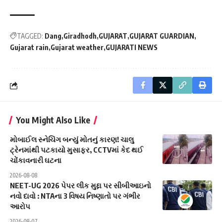
TAGGED:
Dang
Giradhodh
GUJARAT
GUJARAT GUARDIAN
Gujarat rain
Gujarat weather
GUJARATI NEWS
You Might Also Like
મોબાઈલ સ્નેચિંગ બન્યું મોતનું કારણ! ચાલુ
ટ્રેનમાંથી પટકાયો મુસાફર, CCTVમાં કેદ થઈ
ચોંકાવનારી ઘટના
2026-08-08
NEET-UG 2026 પેપર લીક મુદ્દા પર સીબીઆઇનો
નવો દાવો : NTAના 3 વિષય નિષ્ણાતો પર ગંભીર
આરોપ
2026-08-07