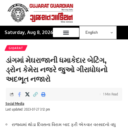
Saturday, Aug 8, 2026
GUJARAT
ડાંગમાં મેઘરાજાની ધમાકેદાર બેટિંગ,
ડ્રોન કેમેરા નજરે જુઓ ગીરાધોધનો
અદભૂત નજારો
1 Min Read
Social Media
Last updated: 2023-07-27 3:12 pm
રાજ્યમાં થોડા દિવસના વિરામ બાદ ફરી એકવાર વરસાદનો વધુ