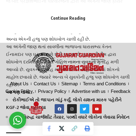
જે બાદ પ્રજ્ઞેશભાઈના પરિવારજનો દ્વારા આ અંગેની જાણ ફાયર
વિભાગને કરવામાં આવી હતી. તો સાગરભાઈ હોમગાર્ડમાં ફરજ
બજાવતા હોવાથી તેમના ડૂબવાની જાણ થતાં જ અન્ય
હોમગાર્ડ
Continue Reading
જવાનો
ઘટના સ્થળે દોડી આવ્યા હતા અને તેઓની શોધખોળ હાથ
ધરી હતી. જે બાદ બંનેમાંથી એકનો
મૃતદેહ
મળી આવ્યો છે. જ્યારે
અન્ય એકની હજુ પણ શોધખોળ ચાલી રહી છે.
આ અંગેની જાણ થતાં સાવલીના ભાજપના ધારાસભ્ય
કેતન
ઈનામદાર
પણ ઘટનાસ્થળે દોડી આવ્યા છે. ફાયરની ટીમ દ્વારા
શોધખોળ દરમિયાન સંજય ગોહિલ નામના યુવકનો મૃતદેહ મળી
આવ્યો છે. યુવકનો મૃતદેહ મળતા પરિવાર સહિત ગામમાં શોકનો
માહોલ છવાયો છે. જ્યારે અન્ય બે યુવકોની હજુ પણ શોધખોળ ચાલી
About Us
Contact Us
Sitemap
Terms and Conditions
રહી છે.
Cookie Policy
Privacy Policy
Advertise with us
Feedback
આ પણ વાંચો :-
રોકીભાઈએ તો જાપાન ગાંડું કર્યું, લોકો યશના માસ્ક પહેરીને
KGF-2 જોવા પહોંચ્યા
તથ્ય વિરુદ્ધ ચાર્જશીટ તૈયાર, ૫૦થી વધારે લોકોના લેવાયા નિવેદન