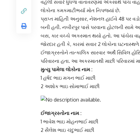
વહેલી સવારે ધુંધળા વાતાવરણમાં એકસાથે પાંચ વ
લોકોના કમકમાટીભર્યા મોત નિપજ્યાં છે.
પ્રાપ્ત માહિતી અનુસાર,
નેશનલ હાઈવે 48
પર વડો
બની હતી. નબીરપુર પાસે
પરવાના હોટલ
ની સામે અ
બસ, કાર વચ્ચે અકસ્માત થયો હતો. આ પાંચે
જોરદાર હતી કે, કારમાં સવાર 2 લોકોના
ઘટનાસ્થળે
ઈજાગ્રસ્તોને તાત્કાલિક સારવાર અર્થે
સિવિલ હોસ
પરિવારના હતા. આ અકસ્માતથી માછી પરિવારમાં મ
મુત્યુ પામેલા
લોકોના નામ :
1 હર્ષદ ભાઇ મગન ભાઈ માછી
2 અશોક ભાઇ સોમાભાઈ માછી
ઈજાગ્રસ્તો
ના નામ :
1 ભાવેશ ભાઇ મોહનભાઈ માછી
2 સૈલેશ ભાઇ ચંદુભાઈ માછી