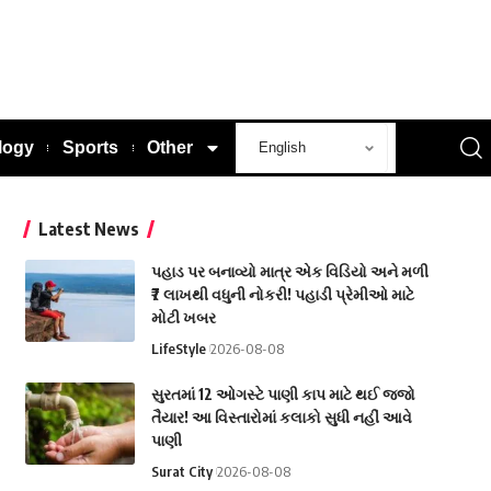
logy
Sports
Other
Latest News
પહાડ પર બનાવ્યો માત્ર એક વિડિયો અને મળી
₹7 લાખથી વધુની નોકરી! પહાડી પ્રેમીઓ માટે
મોટી ખબર
LifeStyle
2026-08-08
સુરતમાં 12 ઓગસ્ટે પાણી કાપ માટે થઈ જજો
તૈયાર! આ વિસ્તારોમાં કલાકો સુધી નહીં આવે
પાણી
Surat City
2026-08-08