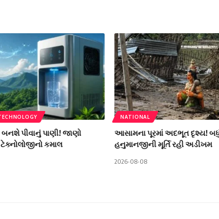
 TECHNOLOGY
NATIONAL
ી બનશે પીવાનું પાણી! જાણો
આસામના પૂરમાં અદભૂત દૃશ્ય! બધું વહ
ટેક્નોલોજીનો કમાલ
હનુમાનજીની મૂર્તિ રહી અડીખમ
2026-08-08