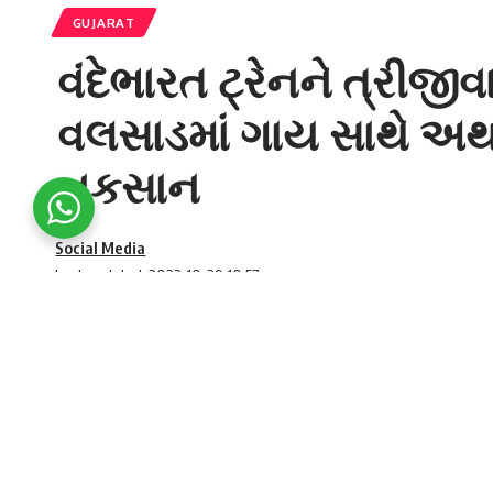
GUJARAT
વંદેભારત ટ્રેનને ત્રીજી
વલસાડમાં ગાય સાથે અથડ
નુકસાન
Social Media
Last updated: 2022-10-29 10:57 am
Vandebharat train met with accident for the 
ગુજરાતભરમાં રખડતાં ઢોર આધુનિક ભારતની ટ્રે
SHARE
પીએમ મોદી દ્વારા લીલીઝંડી બતાવીને દોડતી કરાયે
પ્રધાનમંત્રી
એ (Prime Minister) તાજેતરમાં જ
વં