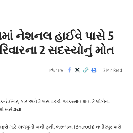
માં નેશનલ હાઈવે પાસે 5
િવારના 2 સદસ્યોનું મોત
2 Min Read
Share
કન્ટેઈનર, કાર અને 3 બસ વચ્ચે અકસ્માત થતાં 2 લોકોના
ાં ખસેડાયા.
ાફરો માટે
કાળમુખી
બની હતી.
ભરૂચ
ના (Bharuch) નબીરપુર પાસે