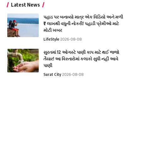
Latest News
પહાડ પર બનાવ્યો માત્ર એક વિડિયો અને મળી
₹7 લાખથી વધુની નોકરી! પહાડી પ્રેમીઓ માટે
મોટી ખબર
LifeStyle
2026-08-08
સુરતમાં 12 ઓગસ્ટે પાણી કાપ માટે થઈ જજો
તૈયાર! આ વિસ્તારોમાં કલાકો સુધી નહીં આવે
પાણી
Surat City
2026-08-08
સાપે ડંખ માર્યો તો ડરવાને બદલે યુવકે કર્યું કંઈક
એવું, વાંચીને તમે પણ ચોંકી જશો
National
2026-08-08
રશિયાનું તેલ કે અમેરિકાનો 100% ટેરિફ? ભારત
સામે આવી શકે છે મોટું સંકટ!
International
2026-08-08