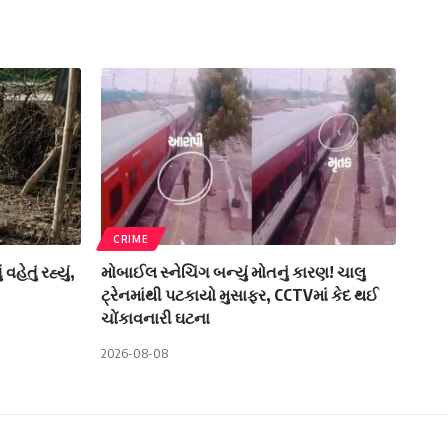
CRIME
ેતું રહ્યું,
મોબાઈલ સ્નેચિંગ બન્યું મોતનું કારણ! ચાલુ
ટ્રેનમાંથી પટકાયો મુસાફર, CCTVમાં કેદ થઈ
ચોંકાવનારી ઘટના
2026-08-08