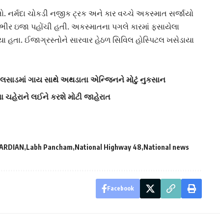
નર્મદા ચોકડી નજીક ટ્રક અને કાર વચ્ચે અકસ્માત સર્જાયો
ગંભીર ઇજા પહોંચી હતી.
અકસ્માત
ના પગલે કારમાં ફસાયેલા
્યા હતા. ઈજાગ્રસ્તોને સારવાર હેઠળ સિવિલ હોસ્પિટલ ખસેડાયા
 વલસાડમાં ગાય સાથે અથડાતા એન્જિનને મોટું નુકસાન
ના ચહેરાને લઈને કરશે મોટી જાહેરાત
ARDIAN
Labh Pancham
National Highway 48
National news
Facebook