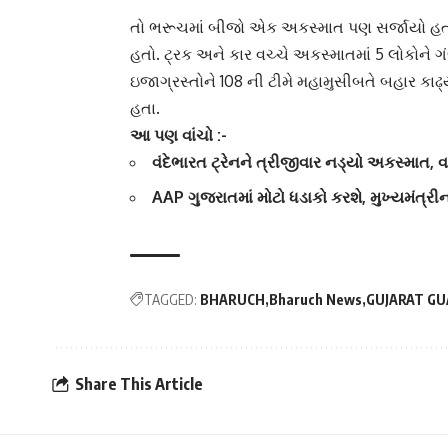
તો
ભરૂચમાં
બીજો એક અકસ્માત પણ સર્જાયો હતો. 
હતો. ટ્રક અને કાર વચ્ચે અકસ્માતમાં 5 લોકોને 
ઇજાગ્રસ્તોને 108 ની ટીમે મહામુસીબતે બહાર કાઢ
હતા.
આ પણ વાંચો :-
વંદેભારત ટ્રેનને ત્રીજીવાર નડ્યો અકસ્માત,
AAP ગુજરાતમાં મોટો ધડાકો કરશે, મુખ્યમંત્રી
TAGGED:
BHARUCH
Bharuch News
GUJARAT GU
Share This Article