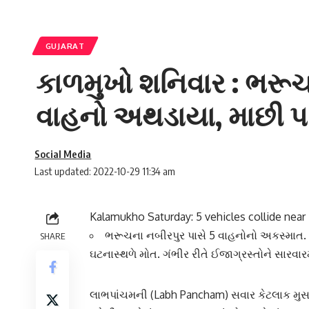
GUJARAT
કાળમુખો શનિવાર : ભરૂચ
વાહનો અથડાયા, માછી પર
Social Media
Last updated: 2022-10-29 11:34 am
Kalamukho Saturday: 5 vehicles collide near
ભરૂચના નબીરપુર પાસે 5 વાહનોનો અકસ્માત. 
SHARE
ઘટનાસ્થળે મોત. ગંભીર રીતે ઈજાગ્રસ્તોને સારવારમ
લાભપાંચમ
ની (Labh Pancham) સવાર કેટલાક મુસ