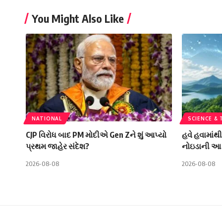
You Might Also Like
NATIONAL
SCIENCE &
CJP વિરોધ બાદ PM મોદીએ Gen Zને શું આપ્યો
હવે હવામાંથ
પ્રથમ જાહેર સંદેશ?
નોઇડાની આ 
2026-08-08
2026-08-08