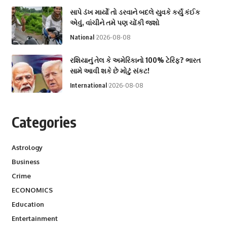
સાપે ડંખ માર્યો તો ડરવાને બદલે યુવકે કર્યું કંઈક
એવું, વાંચીને તમે પણ ચોંકી જશો
National
2026-08-08
રશિયાનું તેલ કે અમેરિકાનો 100% ટેરિફ? ભારત
સામે આવી શકે છે મોટું સંકટ!
International
2026-08-08
Categories
Astrology
Business
Crime
ECONOMICS
Education
Entertainment