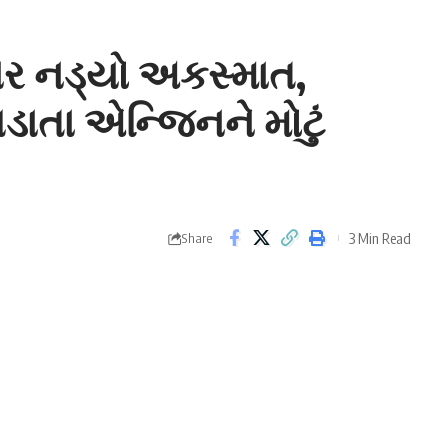
વાર નડ્યો અકસ્માત,
ાતા એન્જિનને મોટું
3 Min Read
Share
third time
નમાં બેસતા મુસાફરો માટે પણ બન્યાં જોખમી. તાજેતરમાં જ
લી વંદે ભારત ટ્રેનને ત્રીજીવાર અકસ્માત નડયો છે.
દેભારત ટ્રેન
ને (Vandebharat Train) લીલીઝંડી આપી હતી. જેના