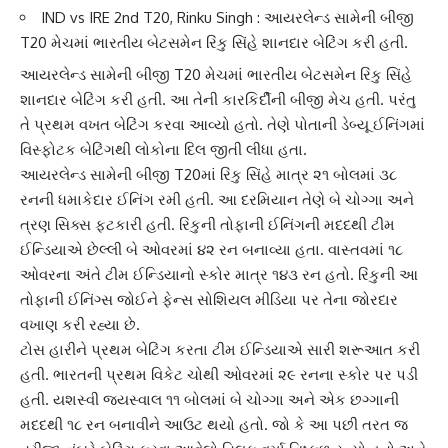
IND vs IRE 2nd T20, Rinku Singh : આયરલેન્ડ સામેની બીજી
T20 મેચમાં ભારતીય બેટસમેન રિંકુ સિંહે શાનદાર બેટિંગ કરી હતી.
આયરલેન્ડ
સામેની બીજી T20 મેચમાં ભારતીય બેટસમેન
રિંકુ સિંહે
શાનદાર બેટિંગ કરી હતી. આ તેની કારકિર્દીની બીજી મેચ હતી. પરંતુ
તે પ્રથમ વખત બેટિંગ કરવા આવ્યો હતો. તેણે પોતાની ડેબ્યૂ ઈનિંગમાં
વિસ્ફોટક બેટિંગથી લોકોના દિલ જીતી લીધા હતા.
આયરલેન્ડ સામેની બીજી T20માં
રિંકુ સિંહે
માત્ર ૨૧ બોલમાં ૩૮
રનની ધમાકેદાર ઈનિંગ રમી હતી. આ દરમિયાન તેણે બે ચોગ્ગા અને
ત્રણ સિક્સ ફટકારી હતી. રિંકુની તોફાની ઈનિંગની મદદથી
ટીમ
ઈન્ડિયા
એ છેલ્લી બે ઓવરમાં ૪૨ રન બનાવ્યા હતા. વાસ્તવમાં ૧૮
ઓવરના અંતે ટીમ ઈન્ડિયાનો સ્કોર માત્ર ૧૪૩ રન હતો. રિંકુની આ
તોફાની ઈનિંગ્સ જોઈને ફેન્સ
સોશિયલ મીડિયા
પર તેના જોરદાર
વખાણ કરી રહ્યા છે.
ટોસ હારીને પ્રથમ બેટિંગ કરતા
ટીમ ઈન્ડિયા
એ સારી શરૂઆત કરી
હતી. ભારતની પ્રથમ વિકેટ ચોથી ઓવરમાં ૨૯ રનના સ્કોર પર પડી
હતી.
યશસ્વી જયસ્વાલ
૧૧ બોલમાં બે ચોગ્ગા અને એક છગ્ગાની
મદદથી ૧૮ રન બનાવીને આઉટ થયો હતો. જો કે આ પછી તરત જ