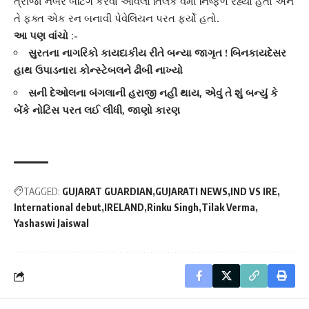
ત્રીજા નંબરે બેટિંગ કરવા આવેલો
તિલક વર્મા
નિષ્ફળ રહ્યો હતો અને
તે ફક્ત એક રન બનાવી પેવેલિયન પરત ફર્યો હતો.
આ પણ વાંચો :-
સુરતના નાગરિકો કાયદાકીય રીતે બન્યા જાગૃત ! બિનકાયદેસર
હાથ ઉપાડનારા કોન્સ્ટેબલને ઢીબી નાખ્યો
સની દેઓલના બંગલાની હરાજી નહીં થાય, એવું તે શું બન્યું કે
બેંકે નોટિસ પરત લઈ લીધી, જાણો કારણ
TAGGED:
GUJARAT GUARDIAN
GUJARATI NEWS
IND VS IRE
International debut
IRELAND
Rinku Singh
Tilak Verma
Yashaswi Jaiswal