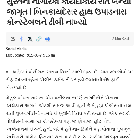
સુરતના નાગરિકો કાયદાકીય રીતે બન્યા
જાગૃત ! બિનકાયદેસર હાથ ઉપાડનારા
કોન્સ્ટેબલને ઢીબી નાખ્યો
2 Min Read
Social Media
Last updated: 2023-08-21 9:26 am
શહેરમાં પોલીસના ખરાબ દિવસો ચાલી રહ્યા છે. સામાન્ય લોકો પર
રોફ ઝાડતા રહેતા પોલીસ કર્મચારી પર હવે જનતાનો રોષ ફાટી
નિકળ્યો છે.
મેહુલ બોઘરા
નામના એક વકીલના કારણે નાગરિકોને પોતાના
અધિકારો અંગેની એટલી સમજ આવી ચુકી છે કે, હવે પોલીસના નામે
થતી
લુખ્ખાગીરી
નો નાગરિકો ખુલીને વિરોધ કરી રહ્યા છે. એક સમયે
પોલીસનો સામાન્ય કોન્સ્ટેબલ પણ જાણે રાજા હોય તેવા
અભિમાનમાં રાંચતો હતો. જો કે હવે નાગરિકોને પણ પોતાના મુળભુત
અધિકારો અંગે માહિતગાર થતા
કાયદો
સાચા અર્થમાં મજબુત બન્યો