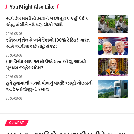
You Might Also Like
સાપે ડંખ માર્યો તો ડરવાને બદલે યુવકે કર્યું કંઈક
એવું, વાંચીને તમે પણ ચોંકી જશો
2026-08-08
રશિયાનું તેલ કે અમેરિકાનો 100% ટેરિફ? ભારત
સામે આવી શકે છે મોટું સંકટ!
2026-08-08
CJP વિરોધ બાદ PM મોદીએ Gen Zને શું આપ્યો
પ્રથમ જાહેર સંદેશ?
2026-08-08
હવે હવામાંથી બનશે પીવાનું પાણી! જાણો નોઇડાની
આ ટેક્નોલોજીનો કમાલ
2026-08-08
GUJARAT