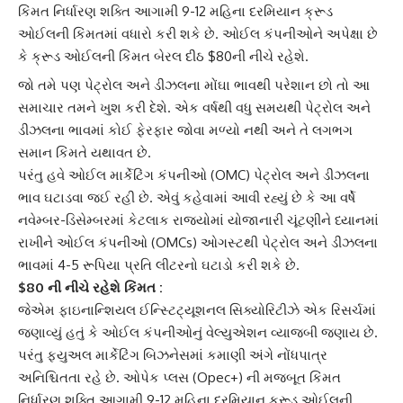
કિંમત નિર્ધારણ શક્તિ આગામી 9-12 મહિના દરમિયાન ક્રૂડ
ઓઈલની કિંમતમાં વધારો કરી શકે છે. ઓઈલ કંપનીઓને અપેક્ષા છે
કે ક્રૂડ ઓઈલની કિંમત બેરલ દીઠ $80ની નીચે રહેશે.
જો તમે પણ
પેટ્રોલ
અને ડીઝલના મોંઘા ભાવથી પરેશાન છો તો આ
સમાચાર તમને ખુશ કરી દેશે. એક વર્ષથી વધુ સમયથી પેટ્રોલ અને
ડીઝલ
ના ભાવમાં કોઈ ફેરફાર જોવા મળ્યો નથી અને તે લગભગ
સમાન કિંમતે યથાવત છે.
પરંતુ હવે
ઓઈલ માર્કેટિંગ કંપની
ઓ (OMC) પેટ્રોલ અને ડીઝલના
ભાવ ઘટાડવા જઈ રહી છે. એવું કહેવામાં આવી રહ્યું છે કે આ વર્ષે
નવેમ્બર-ડિસેમ્બરમાં કેટલાક રાજ્યોમાં યોજાનારી ચૂંટણીને ધ્યાનમાં
રાખીને
ઓઈલ કંપની
ઓ (OMCs) ઓગસ્ટથી પેટ્રોલ અને ડીઝલના
ભાવમાં 4-5 રૂપિયા પ્રતિ લીટરનો ઘટાડો કરી શકે છે.
$80 ની નીચે રહેશે કિંમત :
જેએમ ફાઇનાન્શિયલ ઈન્સ્ટિટ્યૂશનલ સિક્યોરિટીઝે એક રિસર્ચમાં
જણાવ્યું હતું કે ઓઈલ કંપનીઓનું વેલ્યુએશન વ્યાજબી જણાય છે.
પરંતુ ફ્યુઅલ માર્કેટિંગ બિઝનેસમાં કમાણી અંગે નોંધપાત્ર
અનિશ્ચિતતા રહે છે. ઓપેક પ્લસ (Opec+) ની મજબૂત કિંમત
નિર્ધારણ શક્તિ આગામી 9-12 મહિના દરમિયાન
ક્રૂડ ઓઈલ
ની