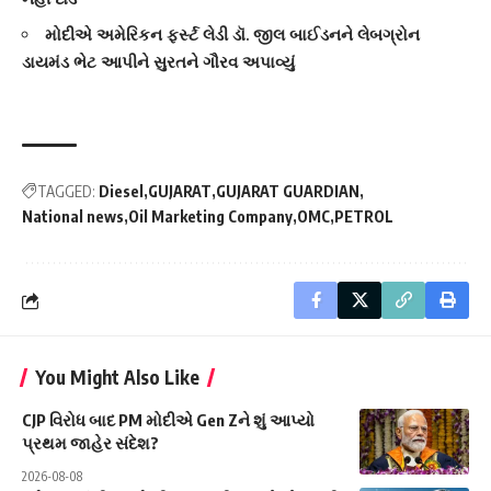
મોદીએ અમેરિકન ફર્સ્ટ લેડી ડૉ. જીલ બાઈડનને લેબગ્રોન
ડાયમંડ ભેટ આપીને સુરતને ગૌરવ અપાવ્યું
TAGGED:
Diesel
GUJARAT
GUJARAT GUARDIAN
National news
Oil Marketing Company
OMC
PETROL
You Might Also Like
CJP વિરોધ બાદ PM મોદીએ Gen Zને શું આપ્યો
પ્રથમ જાહેર સંદેશ?
2026-08-08