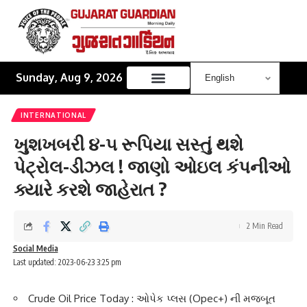
Sunday, Aug 9, 2026
INTERNATIONAL
ખુશખબરી ૪-૫ રૂપિયા સસ્તું થશે
પેટ્રોલ-ડીઝલ ! જાણો ઓઇલ કંપનીઓ
ક્યારે કરશે જાહેરાત ?
2 Min Read
Social Media
Last updated: 2023-06-23 3:25 pm
Crude Oil Price Today : ઓપેક પ્લસ (Opec+) ની મજબૂત