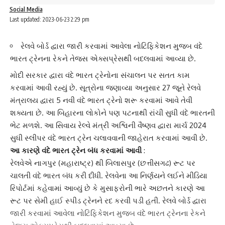
Social Media
Last updated: 2023-06-23 2:29 pm
રેલવે બોર્ડ દ્વારા જારી કરવામાં આવેલા નોટિફિકેશન મુજબ વંદે
ભારત ટ્રેનના રેકને તેજસ એક્સપ્રેસથી બદલવામાં આવ્યા છે.
મોદી સરકાર દ્વારા
વંદે ભારત ટ્રેનો
ના સંચાલન પર સતત કામ
કરવામાં આવી રહ્યું છે. સૂત્રોના જણાવ્યા અનુસાર 27 જૂને રેલવે
મંત્રાલય દ્વારા 5 નવી વંદે ભારત ટ્રેનો શરૂ કરવામાં આવે તેવી
શક્યતા છે. આ
બિહાર
ના લોકોને પણ પટનાથી રાંચી સુધી વંદે ભારતની
ભેટ મળશે. આ સિવાય રેલ્વે મંત્રી અશ્વિની વૈષ્ણવ દ્વારા માર્ચ 2024
સુધી સ્લીપર વંદે ભારત ટ્રેન ચલાવવાની જાહેરાત કરવામાં આવી છે.
આ કારણે વંદે ભારત ટ્રેન બંધ કરવામાં આવી
:
રેલવેએ
નાગપુર
(મહારાષ્ટ્ર) થી બિલાસપુર (છત્તીસગઢ) રૂટ પર
ચાલતી
વંદે ભારત
બંધ કરી દીધી. રેલવેના આ નિર્ણયને લઈને મીડિયા
રિપોર્ટમાં કહેવામાં આવ્યું છે કે મુસાફરોની ભારે અછતને કારણે આ
રૂટ પર સેમી હાઈ સ્પીડ ટ્રેનને રદ કરવી પડી હતી. રેલવે બોર્ડ દ્વારા
જારી કરવામાં આવેલા નોટિફિકેશન મુજબ વંદે ભારત ટ્રેનના રેકને