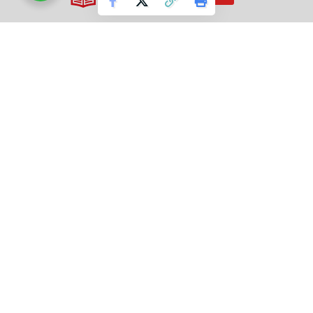
TAGGED:
GUJARAT GUARDIAN
GUJARATI NEWS
Indian Railways
National news
pm modi
Tejas express