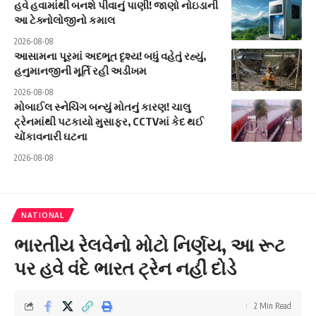
હવે હવામાંથી બનશે પીવાનું પાણી! જાણો નોઇડાની
આ ટેક્નોલોજીનો કમાલ
2026-08-08
આસામના પૂરમાં અદભૂત દૃશ્ય! બધું વહેતું રહ્યું,
હનુમાનજીની મૂર્તિ રહી અડીખમ
2026-08-08
મોબાઈલ સ્નેચિંગ બન્યું મોતનું કારણ! ચાલુ
ટ્રેનમાંથી પટકાયો મુસાફર, CCTVમાં કેદ થઈ
ચોંકાવનારી ઘટના
2026-08-08
NATIONAL
ભારતીય રેલવેનો મોટો નિર્ણય, આ રૂટ
પર હવે વંદે ભારત ટ્રેન નહીં દોડે
2 Min Read