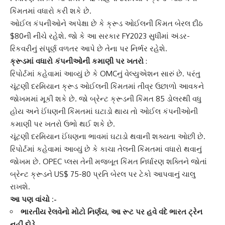
કિંમતમાં વધારો કરી શકે છે.
ઓઈલ કંપનીઓને અપેક્ષા છે કે ક્રૂડ ઓઈલની કિંમત બેરલ દીઠ
$80ની નીચે રહેશે. જો કે આ સરકાર FY2023 સુધીમાં અંડર-
રિકવરીનું સંપૂર્ણ વળતર આપે છે તેના પર નિર્ભર રહેશે.
ક્રૂડમાં વધારો કંપનીઓની કમાણી પર ખતરો
:
રિપોર્ટમાં કહેવામાં આવ્યું છે કે OMCનું વેલ્યુએશન સારું છે. પરંતુ
ચૂંટણી દરમિયાન
ક્રૂડ ઓઈલ
ની કિંમતમાં તીવ્ર ઉછાળો આવકને
જોખમમાં મૂકી શકે છે. જો બ્રેન્ટ ક્રૂડની કિંમત 85 ડોલરથી વધુ
હોય અને ઈંધણની કિંમતમાં ઘટાડો થાય તો ઓઈલ કંપનીઓની
કમાણી પર ખતરો ઉભો થઈ શકે છે.
ચૂંટણી દરમિયાન
ઈંધણના ભાવ
માં ઘટાડો થવાની શક્યતા ઓછી છે.
રિપોર્ટમાં કહેવામાં આવ્યું છે કે કાચા તેલની કિંમતમાં વધારો થવાનું
જોખમ છે. OPEC પ્લસ તેની મજબૂત કિંમત નિર્ધારણ શક્તિને જોતાં
બ્રેન્ટ ક્રૂડને US$ 75-80 પ્રતિ બેરલ પર ટેકો આપવાનું ચાલુ
રાખશે.
આ પણ વાંચો :-
ભારતીય રેલવેનો મોટો નિર્ણય, આ રૂટ પર હવે વંદે ભારત ટ્રેન
નહીં દોડે