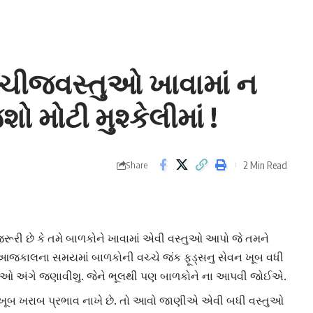
ચીજવસ્તુઓ ખાવામાં ન
 મોટી મુશ્કેલીમાં !
2 Min Read
Share
રૂરી છે કે તમે બાળકોને ખાવામાં એવી વસ્તુઓ આપો જે તમને
આજકાલના સમયમાં બાળકોની વચ્ચે જંક ફૂડ્સનુ સેવન ખૂબ વધી
તુઓ અંગે જણાવીશુ. જેને ભૂલથી પણ બાળકોને ના આપવી જોઈએ.
 ખૂબ ખરાબ પ્રભાવ નાખે છે. તો આવો જાણીએ એવી બધી વસ્તુઓ