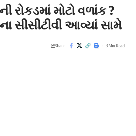
ની રોકડમાં મોટો વળાંક ?
ાના સીસીટીવી આવ્યાં સામે
3 Min Read
Share
urat
ું છે કે એક વ્યક્તિ ભાગી રહ્યા છે. તેમને જોતા અનુમાન
્રચારક બી.એમ સંદીપ છે.
ાં કારમાંથી 75 લાખની રોકડ રકમ મળતા ચકચાર મચી જવા પામી
s) સાથે હોવાનું ચર્ચાઈ રહ્યું છે. ત્યારે આ કેસમાં મોટો ખુલાસો
ડપાઈ ત્યારે તે વિસ્તારમાં લાગેલા સીસીટીવી કેમેરાને પણ
દીપ
(Congress leader B.M. Sandeep) ભાગતા નજરે પડી રહ્યા