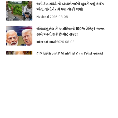
સાપે ડંખ માર્યો તો ડરવાને બદલે યુવકે કર્યું કંઈક
એવું, વાંચીને તમે પણ ચોંકી જશો
National
2026-08-08
રશિયાનું તેલ કે અમેરિકાનો 100% ટેરિફ? ભારત
સામે આવી શકે છે મોટું સંકટ!
International
2026-08-08
CJP વિરોધ બાદ PM મોદીએ Gen Zને શું આપ્યો
પ્રથમ જાહેર સંદેશ?
National
2026-08-08
હવે હવામાંથી બનશે પીવાનું પાણી! જાણો
નોઇડાની આ ટેક્નોલોજીનો કમાલ
Science & Technology
2026-08-08
Categories