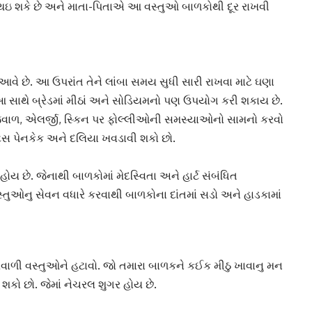
થઇ શકે છે અને માતા-પિતાએ આ વસ્તુઓ બાળકોથી દૂર રાખવી
આવે છે. આ ઉપરાંત તેને લાંબા સમય સુધી સારી રાખવા માટે ઘણા
 આ સાથે બ્રેડમાં મીઠાં અને સોડિયમનો પણ ઉપયોગ કરી શકાય છે.
વાળ, એલર્જી, સ્કિન પર ફોલ્લીઓની સમસ્યાઓનો સામનો કરવો
ટ્સ પેનકેક અને દલિયા ખવડાવી શકો છો.
ે હોય છે. જેનાથી બાળકોમાં મેદસ્વિતા અને હાર્ટ સંબંધિત
સ્તુઓ
નુ સેવન વધારે કરવાથી બાળકોના દાંતમાં સડો અને હાડકામાં
વાળી વસ્તુ
ઓને હટાવો. જો તમારા બાળકને કઈક મીઠુ ખાવાનુ મન
શકો છો. જેમાં નેચરલ શુગર હોય છે.