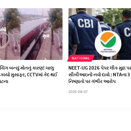
NATIONAL
િંગ બન્યું મોતનું કારણ! ચાલુ
NEET-UG 2026 પેપર લીક મુદ્દા પ
પટકાયો મુસાફર, CCTVમાં કેદ થઈ
સીબીઆઇનો નવો દાવો : NTAના 3
ઘટના
નિષ્ણાતો પર ગંભીર આરોપ
2026-08-07