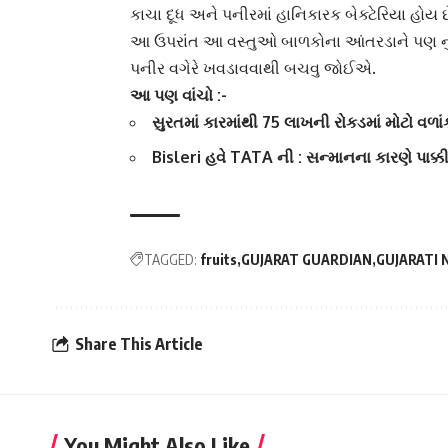
કાચા દૂધ અને
પનીર
માં હાનિકારક બેક્ટેરિયા હો
આ ઉપરાંત આ વસ્તુઓ બાળકોના આંતરડાને પણ નુકસા
પનીર વગેરે ખવડાવવાથી બચવુ જોઈએ.
આ પણ વાંચો :-
સુરતમાં કારમાંથી 75 લાખની રોકડમાં મોટો વળાં
Bisleri હવે TATA ની : સન્માનના કારણે પાક્
TAGGED:
fruits
GUJARAT GUARDIAN
GUJARATI
Share This Article
You Might Also Like