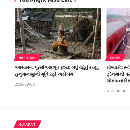
NATIONAL
CRIME
આસામના પૂરમાં અદભૂત દૃશ્ય! બધું વહેતું રહ્યું,
મોબાઈલ સ્નેચ
હનુમાનજીની મૂર્તિ રહી અડીખમ
ટ્રેનમાંથી 
ચોંકાવનારી 
2026-08-08
2026-08-08
GUJARAT