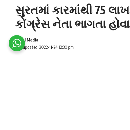
સુરતમાં કારમાંથી 75 લાખ
કોંગ્રેસ નેતા ભાગતા હોવ
Social Media
Last updated: 2022-11-24 12:30 pm
A big turn in cash of 75 lakhs from a car in S
Surat CCTV: આ સીસીટીવી કેમેરામાં દેખાઇ રહ્ય
SHARE
લગાવાવમાં આવી રહ્યું છે કે તે કોંગ્રેસનાં સ્ટાર પ
ગુજરાત ચૂંટણી
(Gujarat Election) પહેલા સુરતમ
છે. આ રૂપિયાનું
કનેક્શન કોંગ્રેસ
(Gujarat Congres
પણ સામે આવ્યો છે. જ્યાં કારમાંથી
લાખોની રોકડ
ઝ
તપાસવામાં આવ્યાં હતા.
જે સીસીટીવી કેમેરામાં કોંગ્રેસના નેતા
બી.એમ. સં