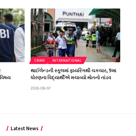
CRIME
INTERNATIONAL
ર
થાઈલેન્ડની સ્કૂલમાં ફાયરિંગથી ચકચાર, 9મા
 વિષય
ધોરણના વિદ્યાર્થીએ મચાવ્યો મોતનો તાંડવ
2026-08-07
Latest News