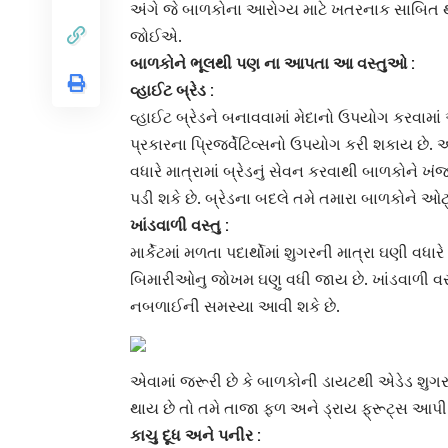
અંગે જે બાળકોના આરોગ્ય માટે ખતરનાક સાબિત 
જોઈએ.
બાળકોને ભૂલથી પણ ના આપતા આ વસ્તુઓ :
વ્હાઈટ બ્રેડ
:
વ્હાઈટ બ્રેડ
ને બનાવવામાં મેદાનો ઉપયોગ કરવામાં 
પ્રકારના પ્રિજર્વેટિવ્સનો ઉપયોગ કરી શકાય છે.
વધારે માત્રામાં
બ્રેડનું સેવન
કરવાથી બાળકોને ખંજ
પડી શકે છે. બ્રેડના બદલે તમે તમારા બાળકોને ઓ
ખાંડવાળી
વસ્તુ :
માર્કેટમાં મળતા પદાર્થોમાં શુગરની માત્રા ઘણી વધાર
બિમારીઓનુ જોખમ ઘણુ વધી જાય છે.
ખાંડવાળી વ
નબળાઈની સમસ્યા આવી શકે છે.
એવામાં જરૂરી છે કે બાળકોની ડાયટથી એડેડ
શુગર
થાય છે તો તમે તાજા ફળ અને ડ્રાય ફ્રૂટ્સ આપી 
કાચુ દૂધ અને પનીર :