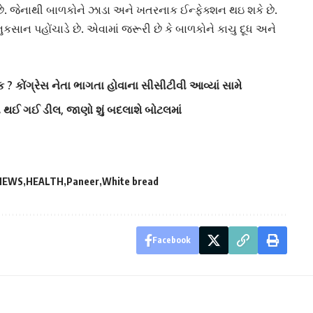
ય છે. જેનાથી બાળકોને ઝાડા અને ખતરનાક
ઈન્ફેક્શન
થઇ શકે છે.
ન પહોંચાડે છે. એવામાં જરૂરી છે કે બાળકોને કાચુ દૂધ અને
ક ? કોંગ્રેસ નેતા ભાગતા હોવાના સીસીટીવી આવ્યાં સામે
કી થઈ ગઈ ડીલ, જાણો શું બદલાશે બોટલમાં
 NEWS
HEALTH
Paneer
White bread
Facebook