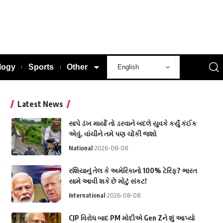
logy
Sports
Other
Latest News
સાપે ડંખ માર્યો તો ડરવાને બદલે યુવકે કર્યું કંઈક
એવું, વાંચીને તમે પણ ચોંકી જશો
National
2026-08-08
રશિયાનું તેલ કે અમેરિકાનો 100% ટેરિફ? ભારત
સામે આવી શકે છે મોટું સંકટ!
International
2026-08-08
CJP વિરોધ બાદ PM મોદીએ Gen Zને શું આપ્યો