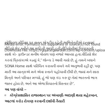
સોશિયલ મીડિયા પર સતત એક્ટીવ રહેતી
અભિનેત્રીએ
ઇન્સામાં
Media error: Format(s) not supported or source(s) not found
વીડિયો શેર કરીને આ માહિતી આપી હતી.વીડિયોનીમાં પ્રિંયકાની
Download File: https://gujaratguardian.com/wp-content/u
સાથે કો- ફાઉન્ડર મનીષ ગોયલ પણ નજરે આવ્યા હતા.વીડિયો શેર
કરતાં પ્રિયંકાએ કહ્યું કે,” લોન્ચ ડે આવી ગયો છે, હું તમને બધાને
SONA Home સાથે પરિચિત કરાવતી વખતે ગર્વ અનુભવી રહી છું. પણ
00:00
મારી આ યાત્રાએ મને એવા સ્તાને પહોંચાવી દીધી છે, જ્યાં મને સારા
મિત્રો અને પરિવાર મળ્યો, હું જે પણ કંઇ કરુ છુ તેમાં ભારતનો ભાગ
જરુર હોય છે, અને આ એજ વિચારનો વિસ્તાર છે”.
આ પણ વાંચો –
કોંગ્રેસશાસિત રાજસ્થાન પર અંબાણી-અદાણી થયા મહેરબાન,
આટલાં કરોડ રોકાણ કરવાની દર્શાવી તૈયારી