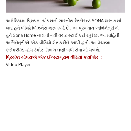
અમેરિકામાં પ્રિયંકા ચોપરાની
ભારતીય રેસ્ટોરન્ટ SONA
શરૂ કર્યા
બાદ હવે બીજો બિઝનેસ શરૂ કર્યો છે. આ પ્રખ્યાત અભિનેત્રીએ
હવે Sona Home નામની નવી વેંચર સ્ટાર્ટ કરી રહી છે. આ માહિતી
અભિનેત્રીએ એક વીડિયો શેર કરીને આપી હતી. આ વેંચરમાં
ક્રોકરીઝ, હોમ ડેકોર સિવાય ઘણી બધી સેવાઓ મળશે.
પ્રિયંકા ચોપરાએ એક ઈન્સ્ટાગ્રામ વીડિયો કર્યો શેર :
Video Player