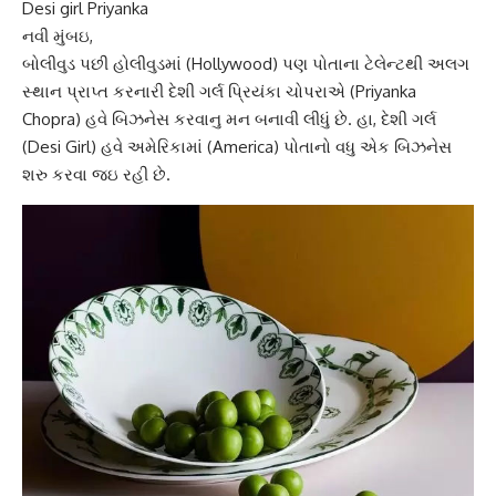
Desi girl Priyanka
નવી મુંબઇ,
બોલીવુડ પછી
હોલીવુડ
માં (Hollywood) પણ પોતાના ટેલેન્ટથી અલગ
સ્થાન પ્રાપ્ત કરનારી દેશી ગર્લ
પ્રિયંકા ચોપરા
એ (Priyanka
Chopra) હવે બિઝનેસ કરવાનુ મન બનાવી લીધું છે. હા, દેશી ગર્લ
(Desi Girl) હવે અમેરિકામાં (America) પોતાનો વધુ એક બિઝનેસ
શરુ કરવા જઇ રહી છે.