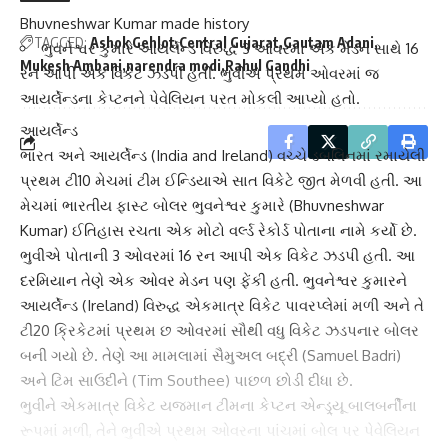
Bhuvneshwar Kumar made history
TAGGED:
Ashok Gehlot
Central Gujarat
Gautam Adani
ભુવનેશ્વર કુમારે આયર્લેન્ડ વિરુદ્ધ 3 ઓવરમાં એક મેડન સાથે 16
Mukesh Ambani
narendra modi
Rahul Gandhi
રન આપી એક વિકેટ ઝડપી હતી. ભુવીએ પ્રથમ ઓવરમાં જ
આયર્લેન્ડના કેપ્ટનને પેવેલિયન પરત મોકલી આપ્યો હતો.
આયર્લેન્ડ
ભારત
અને આયર્લેન્ડ (India and Ireland) વચ્ચે ડબલિનમાં રમાયેલી
પ્રથમ ટી10 મેચમાં ટીમ ઈન્ડિયાએ સાત વિકેટે જીત મેળવી હતી. આ
મેચમાં ભારતીય ફાસ્ટ બોલર
ભુવનેશ્વર કુમારે
(Bhuvneshwar
Kumar) ઈતિહાસ રચતા એક મોટો વર્લ્ડ રેકોર્ડ પોતાના નામે કર્યો છે.
ભુવીએ પોતાની 3 ઓવરમાં 16 રન આપી એક વિકેટ ઝડપી હતી. આ
દરમિયાન તેણે એક ઓવર મેડન પણ ફેંકી હતી. ભુવનેશ્વર કુમારને
આયર્લેન્ડ (Ireland) વિરુદ્ધ એકમાત્ર વિકેટ પાવરપ્લેમાં મળી અને તે
ટી20 ક્રિકેટમાં પ્રથમ છ ઓવરમાં સૌથી વધુ વિકેટ ઝડપનાર બોલર
બની ગયો છે. તેણે આ મામલામાં
સૈમુઅલ બદ્રી
(Samuel Badri)
અને
ટિમ સાઉદી
ને (Tim Southee) પાછળ છોડી દીધા છે.
ભુવીને એકમાત્ર વિકેટ યજમાન ટીમના કેપ્ટન એન્ડ્ર્યૂ બાલબર્નીના
રૂપમાં મળી, તેને ભુવીએ પ્રથમ ઓવરના પાંચમાં બોલ પર પેવેલિયન