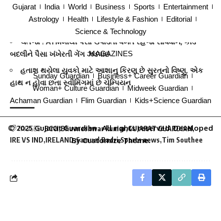
જીતી લીધી હતી. હવે બંને ટીમ વચ્ચે અંતિમ ટી20 મુકાબલો 28 જૂને
Gujarat
India
World
Business
Sports
Entertainment
રમાશે.
Astrology
Health
Lifestyle & Fashion
Editorial
આ પણ વાંચો –
Science & Technology
ચેતજો ! ATMમાંથી પૈસા ઉપાડતી વખતે રહેજો સાવધાન, કાર્ડ
MAGAZINES
બદલીને પૈસા ખંખેરતી ગેંગ ઝડપાઇ
હતાશ થયેલા યુવકો માટે આશાનુ કિરણ છે સુરતનો વિષ્ણુ, એક
Sunday Guardian
Business+ Career Guardian
હાથ ન હોવા છતા સ્વીમિંગમાં છે ચેમ્પિયન
Woman+ Culture Guardian
Midweek Guardian
Achaman Guardian
Flim Guardian
Kids+Science Guardian
© 2025
Gujarat Guardian
. All rights reserved. Developed
TAGGED:
BCCI
Bhuvneshwar kumar
GUJARAT GUARDIAN
By
Customize Theme
.
IRE VS IND
IRELAND
Samuel Badri
Sports news
Tim Southee