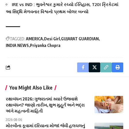
IRE vs IND : ભુવનેશ્વર કુમારે રચ્યો ઈતિહાસ, T20I ક્રિકેટમાં
આ સિદ્ધિ મેળવનાર વિશ્વનો પ્રથમ બોલર બન્યો
TAGGED:
AMERICA
Desi Girl
GUJARAT GUARDIAN
INDIA NEWS
Priyanka Chopra
You Might Also Like
રક્ષાબંધન 2026: ગુજરાતમાં ક્યારે ઉજવાશે
રક્ષાબંધન? જાણો તારીખ, શુભ મુહૂર્ત અને ભદ્રા
અંગે મહત્વની માહિતી
2026-08-06
મોરબીના કૂવામાં દરિયાના મોજાં જેવી હલચલનું