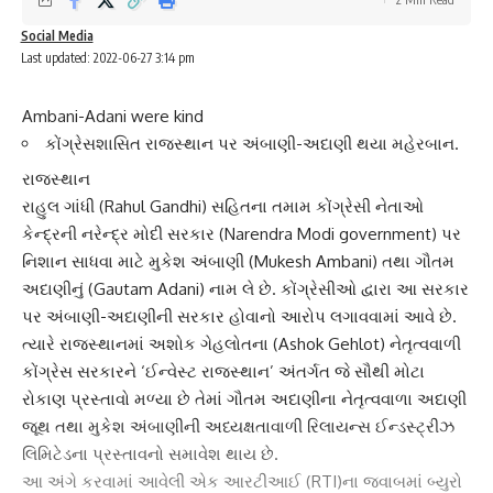
Social Media
Last updated: 2022-06-27 3:14 pm
Ambani-Adani were kind
કોંગ્રેસશાસિત રાજસ્થાન પર અંબાણી-અદાણી થયા મહેરબાન.
રાજસ્થાન
રાહુલ ગાંધી
(Rahul Gandhi) સહિતના તમામ કોંગ્રેસી નેતાઓ
કેન્દ્રની નરેન્દ્ર મોદી સરકાર (Narendra Modi government) પર
નિશાન સાધવા માટે
મુકેશ અંબાણી
(Mukesh Ambani) તથા ગૌતમ
અદાણીનું (Gautam Adani) નામ લે છે. કોંગ્રેસીઓ દ્વારા આ સરકાર
પર અંબાણી-અદાણીની સરકાર હોવાનો આરોપ લગાવવામાં આવે છે.
ત્યારે રાજસ્થાનમાં
અશોક ગેહલોતના
(Ashok Gehlot) નેતૃત્વવાળી
કોંગ્રેસ સરકારને ‘ઈન્વેસ્ટ રાજસ્થાન’ અંતર્ગત જે સૌથી મોટા
રોકાણ પ્રસ્તાવો મળ્યા છે તેમાં ગૌતમ અદાણીના નેતૃત્વવાળા અદાણી
જૂથ તથા મુકેશ અંબાણીની અધ્યક્ષતાવાળી રિલાયન્સ ઈન્ડસ્ટ્રીઝ
લિમિટેડના પ્રસ્તાવનો સમાવેશ થાય છે.
આ અંગે કરવામાં આવેલી એક
આરટીઆઈ
(RTI)ના જવાબમાં બ્યુરો