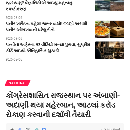
રહસ્ય શું? વૈજ્ઞાનિકોએ આપ્યું મહત્વનું
સ્પષ્ટીકરણ
2026-08-06
પનીર ખરીદતા પહેલા જરૂર વાંચો! જાણો અસલી
પનીર ઓળખવાની ઘરેલુ રીતો
2026-08-06
પત્નીના અફેરના 92 વીડિયો બન્યા પુરાવા, સુપ્રીમ
કોર્ટે આપ્યો ઐતિહાસિક ચુકાદો
2026-08-06
NATIONAL
કોંગ્રેસશાસિત રાજસ્થાન પર અંબાણી-
અદાણી થયા મહેરબાન, આટલાં કરોડ
રોકાણ કરવાની દર્શાવી તૈયારી
2 Min Read