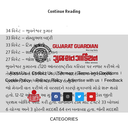
પરત મોકલી આપ્યો હતો. ભુવીના નામે ટી20 આંતરરાષ્ટ્રીય
પાવરપ્લેમાં હવે 34 વિકેટ થઈ ગઈ છે અને તે પ્રથમ છ ઓવરમાં
Continue Reading
સૌથી વધુ વિકેટ લેનાર બોલરોની યાદીમાં ટોપ પર પહોંચી ગયો છે.
T20I ક્રિકેટમાં પાવરપ્લેમાં સૌથી વધુ વિકેટ :
34 વિકેટ – ભુવનેશ્વર કુમાર
33 વિકેટ – સેમ્યુઅલ બદ્રી
33 વિકેટ – ટિમ સાઉદી
27 વિકેટ – શાકિબ અલ હસન
27 વિકેટ – જોશ હેઝલવુડ
ભુવનેશ્વર કુમાર
ના ટી20 આંતરરાષ્ટ્રીય કરિયર પર નજર કરીએ તો
About Us
Contact Us
Sitemap
Terms and Conditions
તેણે 65 મેચમાં 65 વિકેટ ઝડપી છે. આ દરમિયાન તેનું સર્વશ્રેષ્ઠ
Cookie Policy
Privacy Policy
Advertise with us
Feedback
પ્રદર્શન 24 રન આપી પાંચ વિકેટ રહ્યું છે.
જો મેચની વાત કરીએ તો વરસાદને કારણે મુકાબલો મોડો શરૂ થયો
હતો. 12-12 ઓવરના આ મુકાબલામાં ટીમ ઈન્ડિયાએ ટોસ જીતી
પ્રથમ બોલિંગ પસંદ કરી હતી. યજમાન ટીમ માટે ટેક્ટરે 33 બોલમાં
6 ચોગ્ગા અને 3 ફોરની મદદથી 64 રન બનાવ્યા હતા. જેની મદદથી
આયર્લેન્ડે ભારતને 109 રનનો ટાર્ગેટ આપ્યો હતો. દીપક હુડ્ડાના 29
CATEGORIES
બોલમાં અણનમ 47 રનની મદદથી ભારતે 16 બોલ બાકી રહેતા મેચ