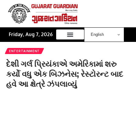
Friday, Aug 7, 2026
ENTERTAINMENT
દેશી ગર્લ પ્રિયંકાએ અમેરિકામાં શરુ
કર્યો વધુ એક બિઝનેસ; રેસ્ટોરન્ટ બાદ
હવે આ ક્ષેત્રે ઝંપલાવ્યું