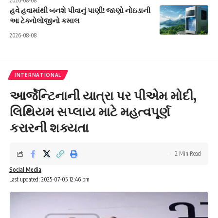
2026-08-08
હવે હવામાંથી બનશે પીવાનું પાણી! જાણો નોઇડાની
આ ટેક્નોલોજીનો કમાલ
2026-08-08
INTERNATIONAL
આર્જેન્ટિનાની યાત્રા પર પીએમ મોદી,
લિથિયમ સપ્લાય માટે મહત્વપૂર્ણ
કરારની શક્યતા
2 Min Read
Social Media
Last updated: 2025-07-05 12:46 pm