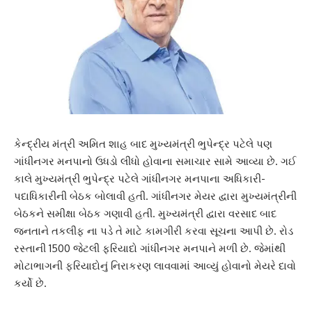
કેન્દ્રીય મંત્રી અમિત શાહ બાદ મુખ્યમંત્રી ભુપેન્દ્ર પટેલે પણ
ગાંધીનગર મનપાનો ઉધડો લીધો હોવાના સમાચાર સામે આવ્યા છે. ગઈ
કાલે મુખ્યમંત્રી ભુપેન્દ્ર પટેલે ગાંધીનગર મનપાના અધિકારી-
પદાધિકારીની બેઠક બોલાવી હતી. ગાંધીનગર મેયર દ્વારા મુખ્યમંત્રીની
બેઠકને સમીક્ષા બેઠક ગણાવી હતી. મુખ્યમંત્રી દ્વારા વરસાદ બાદ
જનતાને તકલીફ ના પડે તે માટે કામગીરી કરવા સૂચના આપી છે. રોડ
રસ્તાની 1500 જેટલી ફરિયાદો ગાંધીનગર મનપાને મળી છે. જેમાંથી
મોટાભાગની ફરિયાદોનું નિરાકરણ લાવવામાં આવ્યું હોવાનો મેયરે દાવો
કર્યો છે.