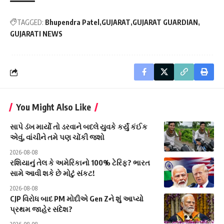
TAGGED:
Bhupendra Patel
GUJARAT
GUJARAT GUARDIAN
GUJARATI NEWS
You Might Also Like
સાપે ડંખ માર્યો તો ડરવાને બદલે યુવકે કર્યું કંઈક
એવું, વાંચીને તમે પણ ચોંકી જશો
2026-08-08
રશિયાનું તેલ કે અમેરિકાનો 100% ટેરિફ? ભારત
સામે આવી શકે છે મોટું સંકટ!
2026-08-08
CJP વિરોધ બાદ PM મોદીએ Gen Zને શું આપ્યો
પ્રથમ જાહેર સંદેશ?