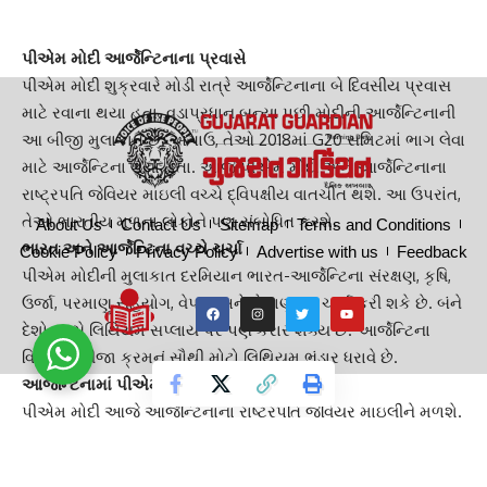
રાષ્ટ્રપતિ જેવિયર માઇલીના આમંત્રણ પર બે દિવસીય મુલાકાતે
પહોંચ્યા છે.
પીએમ મોદી આર્જેન્ટિનાના પ્રવાસે
પીએમ મોદી શુક્રવારે મોડી રાત્રે આર્જેન્ટિનાના બે દિવસીય પ્રવાસ
માટે રવાના થયા હતા. વડાપ્રધાન બન્યા પછી મોદીની આર્જેન્ટિનાની
આ બીજી મુલાકાત છે. અગાઉ, તેઓ 2018માં G20 સમિટમાં ભાગ લેવા
માટે આર્જેન્ટિના ગયા હતા. આજે પીએમ મોદી અને આર્જેન્ટિનાના
રાષ્ટ્રપતિ જેવિયર માઇલી વચ્ચે દ્વિપક્ષીય વાતચીત થશે. આ ઉપરાંત,
તેઓ ભારતીય મૂળના લોકોને પણ સંબોધિત કરશે.
About Us
Contact Us
Sitemap
Terms and Conditions
ભારત અને આર્જેન્ટિના વચ્ચે ચર્ચા
Cookie Policy
Privacy Policy
Advertise with us
Feedback
પીએમ મોદીની મુલાકાત દરમિયાન ભારત-આર્જેન્ટિના સંરક્ષણ, કૃષિ,
ઉર્જા, પરમાણુ સહયોગ, વેપાર અને રોકાણ પર ચર્ચા કરી શકે છે. બંને
દેશો વચ્ચે લિથિયમ સપ્લાય પર પણ કરાર શક્ય છે. આર્જેન્ટિના
વિશ્વમાં ત્રીજા ક્રમનું સૌથી મોટો લિથિયમ ભંડાર ધરાવે છે.
આર્જેન્ટિનામાં પીએમ મોદીનો કાર્યક્રમ શું છે?
પીએમ મોદી આજે આર્જેન્ટિનાના રાષ્ટ્રપતિ જેવિયર માઇલીને મળશે.
તેઓ ભારત-આર્જેન્ટિના બિઝનેસ સમિટ 2025માં ભાગ લેશે.
મહત્વપૂર્ણ કરારો (MoUs) પર પણ હસ્તાક્ષર કરશે. તેઓ ભારતીય