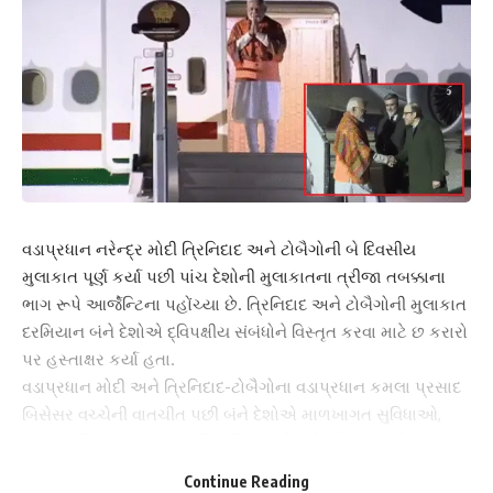
વડાપ્રધાન નરેન્દ્ર મોદી ત્રિનિદાદ અને ટોબૈગોની બે દિવસીય
મુલાકાત પૂર્ણ કર્યા પછી પાંચ દેશોની મુલાકાતના ત્રીજા તબક્કાના
ભાગ રૂપે આર્જેન્ટિના પહોંચ્યા છે. ત્રિનિદાદ અને ટોબૈગોની મુલાકાત
દરમિયાન બંને દેશોએ દ્વિપક્ષીય સંબંધોને વિસ્તૃત કરવા માટે છ કરારો
પર હસ્તાક્ષર કર્યા હતા.
વડાપ્રધાન મોદી અને ત્રિનિદાદ-ટોબૈગોના વડાપ્રધાન કમલા પ્રસાદ
બિસેસર વચ્ચેની વાતચીત પછી બંને દેશોએ માળખાગત સુવિધાઓ,
ફાર્માસ્યુટિકલ્સ અને સંસ્કૃતિ સહિત અનેક ક્ષેત્રોમાં સહયોગ
વધારવા માટે છ કરારો પર હસ્તાક્ષર કર્યા. પીએમ મોદી આર્જેન્ટિનાના
Continue Reading