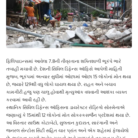
ફિલિપાઇન્સમાં આવેલા 7.8ની તીવ્રતાના શક્તિશાળી ભૂકંપે ભારે
તબાહી મચાવી છે. દેશની સિવિલ ડિફેન્સ ઑફિસે આપેલી માહિતી
મુજબ, ભૂકંપમાં અત્યાર સુધીમાં ઓછામાં ઓછા 15 લોકોનાં મોત થયા
છે, જ્યારે 129થી વધુ લોકો ઘાયલ થયા છે. રાહત અને બચાવ
કામગીરી હજુ પણ ચાલુ હોવાથી મૃત્યુઆંક વધવાની આશંકા વ્યક્ત
કરવામાં આવી રહી છે.
સ્થાનિક સિવિલ ડિફેન્સ ઑફિસના ડાયરેક્ટર રોડ્રિગો સોસ્મેનાએ
જણાવ્યું કે 15માંથી 12 લોકોનાં મોત સોકસ્કસર્જેન પ્રદેશમાં થયા છે.
આ વિસ્તાર સાઉથ કોટાબેટો, સુલતાન કુદારાત, સારંગાની અને
જનરલ સેન્ટોસ સિટી સહિત ચાર પ્રાંત અને એક શહેરમાં ફેલાયેલો