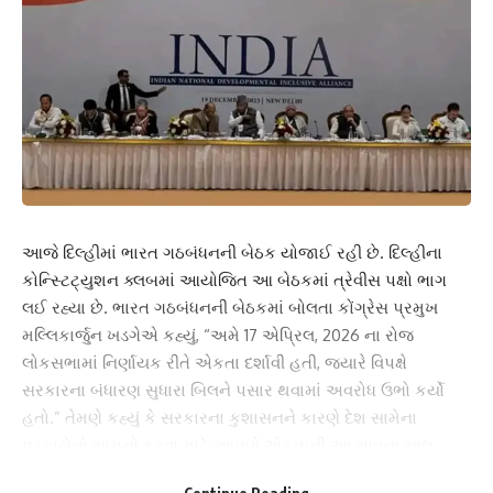
આજે દિલ્હીમાં ભારત ગઠબંધનની બેઠક યોજાઈ રહી છે. દિલ્હીના
કોન્સ્ટિટ્યુશન ક્લબમાં આયોજિત આ બેઠકમાં ત્રેવીસ પક્ષો ભાગ
લઈ રહ્યા છે. ભારત ગઠબંધનની બેઠકમાં બોલતા કોંગ્રેસ પ્રમુખ
મલ્લિકાર્જુન ખડગેએ કહ્યું, “અમે 17 એપ્રિલ, 2026 ના રોજ
લોકસભામાં નિર્ણાયક રીતે એકતા દર્શાવી હતી, જ્યારે વિપક્ષે
સરકારના બંધારણ સુધારા બિલને પસાર થવામાં અવરોધ ઉભો કર્યો
હતો.” તેમણે કહ્યું કે સરકારના કુશાસનને કારણે દેશ સામેના
પડકારોનો સામનો કરવા માટે આપણે એકતાની આ ભાવના ચાલુ
રાખવી જોઈએ.