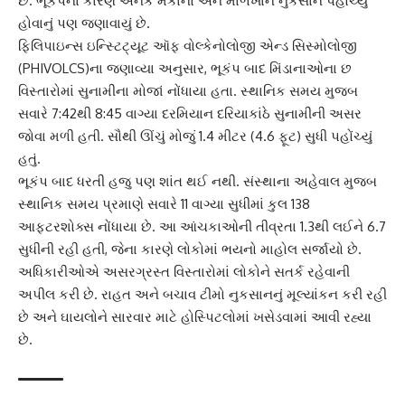
છે. ભૂકંપના કારણે અનેક મકાનો અને માળખાંને નુકસાન પહોંચ્યું
હોવાનું પણ જણાવાયું છે.
ફિલિપાઇન્સ ઇન્સ્ટિટ્યૂટ ઑફ વોલ્કેનોલોજી એન્ડ સિસ્મોલોજી
(PHIVOLCS)ના જણાવ્યા અનુસાર, ભૂકંપ બાદ મિંડાનાઓના છ
વિસ્તારોમાં સુનામીના મોજાં નોંધાયા હતા. સ્થાનિક સમય મુજબ
સવારે 7:42થી 8:45 વાગ્યા દરમિયાન દરિયાકાંઠે સુનામીની અસર
જોવા મળી હતી. સૌથી ઊંચું મોજું 1.4 મીટર (4.6 ફૂટ) સુધી પહોંચ્યું
હતું.
ભૂકંપ બાદ ધરતી હજુ પણ શાંત થઈ નથી. સંસ્થાના અહેવાલ મુજબ
સ્થાનિક સમય પ્રમાણે સવારે 11 વાગ્યા સુધીમાં કુલ 138
આફ્ટરશોક્સ નોંધાયા છે. આ આંચકાઓની તીવ્રતા 1.3થી લઈને 6.7
સુધીની રહી હતી, જેના કારણે લોકોમાં ભયનો માહોલ સર્જાયો છે.
અધિકારીઓએ અસરગ્રસ્ત વિસ્તારોમાં લોકોને સતર્ક રહેવાની
અપીલ કરી છે. રાહત અને બચાવ ટીમો નુકસાનનું મૂલ્યાંકન કરી રહી
છે અને ઘાયલોને સારવાર માટે હોસ્પિટલોમાં ખસેડવામાં આવી રહ્યા
છે.