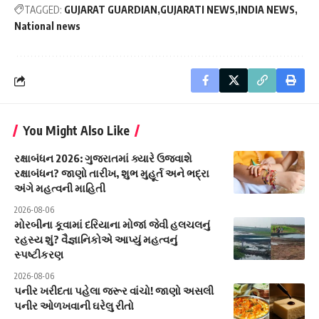
TAGGED:
GUJARAT GUARDIAN
GUJARATI NEWS
INDIA NEWS
National news
You Might Also Like
રક્ષાબંધન 2026: ગુજરાતમાં ક્યારે ઉજવાશે
રક્ષાબંધન? જાણો તારીખ, શુભ મુહૂર્ત અને ભદ્રા
અંગે મહત્વની માહિતી
2026-08-06
મોરબીના કૂવામાં દરિયાના મોજાં જેવી હલચલનું
રહસ્ય શું? વૈજ્ઞાનિકોએ આપ્યું મહત્વનું
સ્પષ્ટીકરણ
2026-08-06
પનીર ખરીદતા પહેલા જરૂર વાંચો! જાણો અસલી
પનીર ઓળખવાની ઘરેલુ રીતો