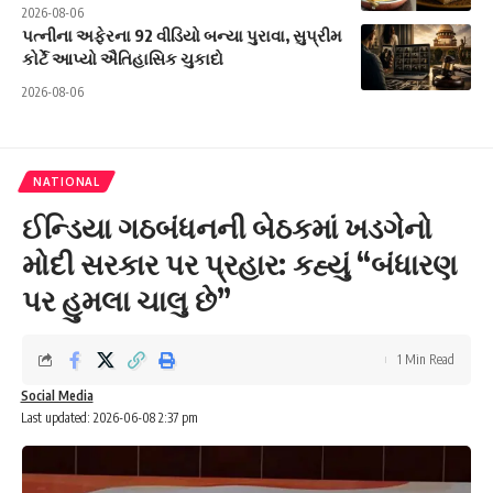
2026-08-06
પત્નીના અફેરના 92 વીડિયો બન્યા પુરાવા, સુપ્રીમ
કોર્ટે આપ્યો ઐતિહાસિક ચુકાદો
2026-08-06
NATIONAL
ઈન્ડિયા ગઠબંધનની બેઠકમાં ખડગેનો
મોદી સરકાર પર પ્રહાર: કહ્યું “બંધારણ
પર હુમલા ચાલુ છે”
1 Min Read
Social Media
Last updated: 2026-06-08 2:37 pm