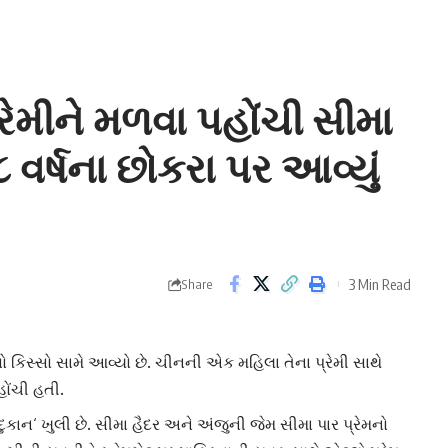
રેમીને મળવા પહોંચી સીમા
૮ વર્ષના છોકરા પર આવ્યું
3 Min Read
Share
ો કિસ્સો સામે આવ્યો છે. ચીનની એક મહિલા તેના પ્રેમી સાથે
હોંચી હતી.
દુકાન
‘ ખુલી છે.
સીમા હૈદર
અને અંજુની જેમ સીમા પાર પ્રેમનો