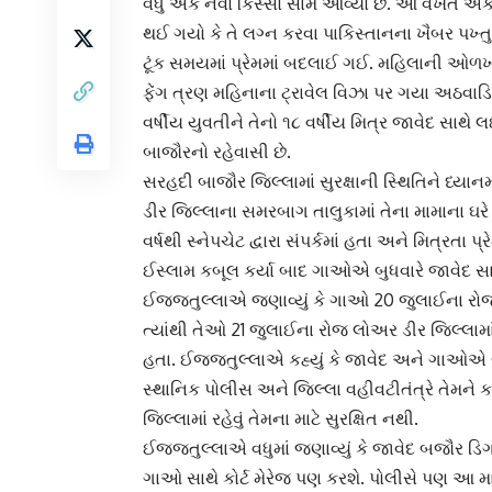
વધુ એક નવો કિસ્સો સામે આવ્યો છે. આ વખતે એક 
થઈ ગયો કે તે લગ્ન કરવા
પાકિસ્તાન
ના ખૈબર પખ્ત
ટૂંક સમયમાં પ્રેમમાં બદલાઈ ગઈ. મહિલાની ઓળખ
ફેંગ ત્રણ મહિનાના ટ્રાવેલ વિઝા પર ગયા અઠવાડિ
વર્ષીય યુવતીને તેનો ૧૮ વર્ષીય મિત્ર જાવેદ સા
બાજૌરનો રહેવાસી છે.
સરહદી બાજૌર જિલ્લામાં સુરક્ષાની સ્થિતિને ધ્યાન
ડીર જિલ્લાના
સમરબાગ તાલુકા
માં તેના મામાના ઘ
વર્ષથી સ્નેપચેટ દ્વારા સંપર્કમાં હતા અને મિત્રતા 
ઈસ્લામ કબૂલ કર્યા બાદ ગાઓએ બુધવારે જાવેદ સાથે લ
ઈજ્જતુલ્લાએ જણાવ્યું કે ગાઓ 20 જુલાઈના ર
ત્યાંથી તેઓ 21 જુલાઈના રોજ લોઅર ડીર જિલ્લા
હતા. ઈજ્જતુલ્લાએ કહ્યું કે જાવેદ અને ગાઓએ બ
સ્થાનિક પોલીસ અને જિલ્લા વહીવટીતંત્રે તેમને ક
જિલ્લામાં રહેવું તેમના માટે સુરક્ષિત નથી.
ઈજ્જતુલ્લા
એ વધુમાં જણાવ્યું કે જાવેદ બજૌર ડિગ
ગાઓ સાથે કોર્ટ મેરેજ પણ કરશે. પોલીસે પણ આ મા