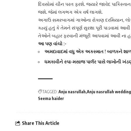
દિવસોમાં ચીન પરત ફરશે. જ્યારે જાવેદ પાકિસ્તાનમ
જશે. જેમાં લગભગ એક વર્ષ લાગશે.
અગાઉ સમરબાગમાં ગાઓના રોકાણ દરમિયાન, લોઅર 
કહ્યું હતું કે તેમને સંપૂર્ણ સુરક્ષા પૂરી પાડવામા
તેઓને બહાર ફરવાની મંજૂરી આપવામાં આવી ના હ
આ પણ વાંચો :-
અમદાવાદમાં વધુ એક અકસ્માત ! બાળકને શાળ
ધમકાવીને સ્પા-મસાજ પાર્લર પાસે લાખોની ખં
TAGGED:
Anju nasrullah
Anju nasrullah wedding
Seema haider
Share This Article