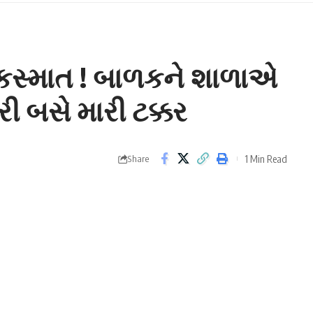
કસ્માત ! બાળકને શાળાએ
 બસે મારી ટક્કર
1 Min Read
Share
ની ઘટના બની રહી છે. તેમાં પણ ઈસ્કોન બ્રિજની અકસ્માતની
અકસ્માતની ઘટના બની હતી.
 પોળ નજીક આ અકસ્માત થયો છે. મળતી માહિતી મુજબ બાળકને
હિલાને ટક્કર મારી હતી.