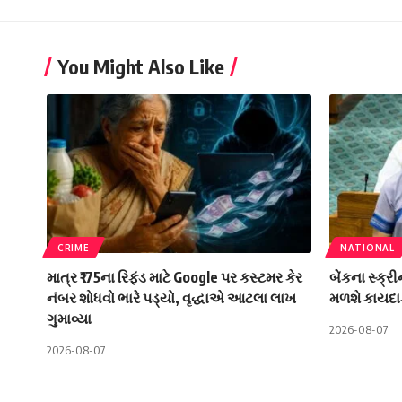
You Might Also Like
CRIME
NATIONAL
માત્ર ₹175ના રિફંડ માટે Google પર કસ્ટમર કેર
બેંકના સ્ક્ર
નંબર શોધવો ભારે પડ્યો, વૃદ્ધાએ આટલા લાખ
મળશે કાયદા
ગુમાવ્યા
2026-08-07
2026-08-07