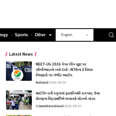
logy
Sports
Other
Latest News
NEET-UG 2026 પેપર લીક મુદ્દા પર
સીબીઆઇનો નવો દાવો : NTAના 3 વિષય
નિષ્ણાતો પર ગંભીર આરોપ
National
2026-08-07
થાઈલેન્ડની સ્કૂલમાં ફાયરિંગથી ચકચાર, 9મા
ધોરણના વિદ્યાર્થીએ મચાવ્યો મોતનો તાંડવ
Crime
International
2026-08-07