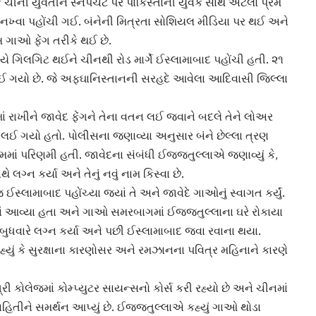
ચીની યુવતીને સ્નેપચેટ પર પાકિસ્તાની યુવક સાથે એટલો પ્રેમ
ુનખ્વા પહોંચી ગઈ. બંનેની મિત્રતા
સોશિયલ મીડિયા
પર થઈ અને
 ગાઓ ફેંગ તરીકે થઈ છે.
યે ગિલગિટ થઈને ચીનથી રોડ માર્ગે
ઈસ્લામાબાદ
પહોંચી હતી. ૨૧
થે લઈ ગયો છે. જે અફઘાનિસ્તાનની સરહદે આવેલા આદિવાસી જિલ્લા
માં રાખીને જાવેદ ફેંગને તેના વતન લઈ જવાને બદલે તેને લોઅર
રે લઈ ગયો હતો. પોલીસના જણાવ્યા અનુસાર બંને છેલ્લા ત્રણ
પ્રેમમાં પરિણમી હતી. જાવેદના સંબંધી
ઈજ્જતુલ્લા
એ જણાવ્યું કે,
ગ્ન કર્યા અને તેનું નવું નામ કિસ્વા છે.
ોજ
ઈસ્લામાબાદ
પહોંચ્યા જ્યાં તે અને જાવેદે ગાઓનું સ્વાગત કર્યું.
માં આવ્યા હતા અને ગાઓ સમરબાગમાં ઈજ્જતુલ્લાના ઘરે રોકાયા
ુધવારે લગ્ન કર્યા અને પછી
ઈસ્લામાબાદ
જવા રવાના થયા.
હ્યું કે સુરક્ષાના કારણોસર અને રમઝાનના પવિત્ર મહિનાને કારણે
્રી કોલેજમાં કોમ્પ્યુટર સાયન્સનો કોર્સ કરી રહ્યો છે અને ચીનમાં
હિતીને સમર્થન આપ્યું છે.
ઈજ્જતુલ્લા
એ કહ્યું ગાઓ થોડા