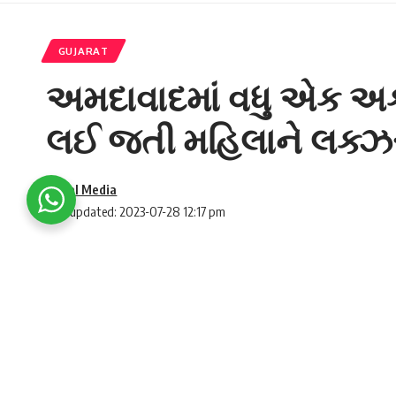
GUJARAT
અમદાવાદમાં વધુ એક અ
લઈ જતી મહિલાને લક્ઝરી
Social Media
Last updated: 2023-07-28 12:17 pm
અમદાવાદમાં છેલ્લા કેટલાય દિવસથી અકસ્માત
ઘટના હજૂ ભૂલાણી નથી ત્યારે શહેરમાં વધુ એક 
SHARE
અમદાવાદ
માં વધુ એક અકસ્માત થયો છે.
માંડવી
ની
શાળાએ લઈ જતા સમયે
લકઝરી બસે
વાહનચાલક મ