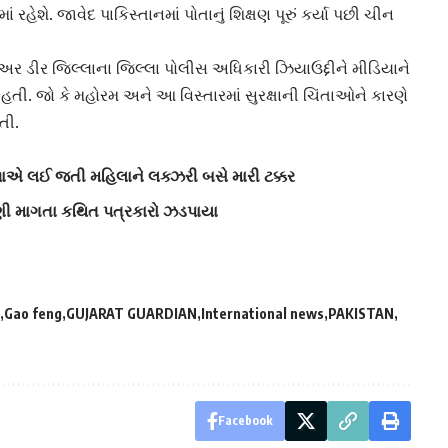
ાં રહેશે. જાવેદ
પાકિસ્તાન
માં પોતાનું શિક્ષણ પૂરું કર્યા પછી ચીન
ડીર જિલ્લાના જિલ્લા પોલીસ અધિકારી ઝિયાઉદ્દીને મીડિયાને
ં આવી હતી. જો કે મહોરમ અને આ વિસ્તારમાં
સુરક્ષા
ની ચિંતાઓને કારણે
તી.
ાએ લઈ જતી મહિલાને લક્ઝરી બસે મારી ટક્કર
ડણી માગતા કથિત પત્રકારો ઝડપાયા
Gao feng
GUJARAT GUARDIAN
International news
PAKISTAN
Facebook