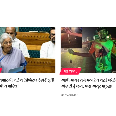
FESTIVAL
ીનશોટથી લઈને ડિજિટલ રેકોર્ડ સુધી
આવી કાવડ તમે ક્યારેય નહીં જોઈ
કીય શક્તિ!
એક ટીપું જળ, પણ અતૂટ શ્રદ્ધા
2026-08-07