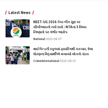
Latest News
NEET-UG 2026 પેપર લીક મુદ્દા પર
સીબીઆઇનો નવો દાવો : NTAના 3 વિષય
નિષ્ણાતો પર ગંભીર આરોપ
National
2026-08-07
થાઈલેન્ડની સ્કૂલમાં ફાયરિંગથી ચકચાર, 9મા
ધોરણના વિદ્યાર્થીએ મચાવ્યો મોતનો તાંડવ
Crime
International
2026-08-07
Video: JPSC-JSSC વિરોધ પ્રદર્શન દરમિયાન
લેફ્ટ નેતા નેહા બોરા પર વિદ્યાર્થીઓએ શાહી
ફેંકી
National
2026-08-07
Video: ચીન સુધી પહોંચે એવી રેન્જ? ભારતે
રાત્રે કર્યું Agni-4નું સફળ પરીક્ષણ