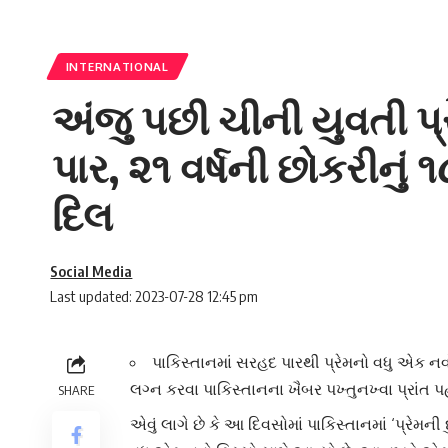
INTERNATIONAL
અંજુ પછી ચીની યુવતી પ્
પાર, ૨૧ વર્ષની છોકરીનું ૧
દિલ
Social Media
Last updated: 2023-07-28 12:45 pm
પાકિસ્તાનમાં સરહદ પારથી પ્રેમનો વધુ એક નવ
લગ્ન કરવા પાકિસ્તાનના ખૈબર પખ્તુનખ્વા પ્રાંત પ
SHARE
એવું લાગે છે કે આ દિવસોમાં પાકિસ્તાનમાં ‘
પ્રેમની 