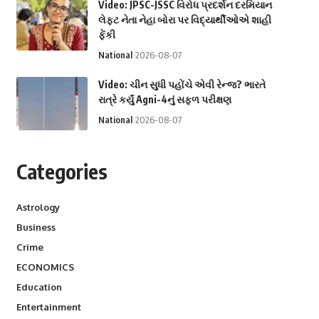
Video: JPSC-JSSC વિરોધ પ્રદર્શન દરમિયાન
લેફ્ટ નેતા નેહા બોરા પર વિદ્યાર્થીઓએ શાહી
ફેંકી
National
2026-08-07
Video: ચીન સુધી પહોંચે એવી રેન્જ? ભારતે
રાત્રે કર્યું Agni-4નું સફળ પરીક્ષણ
National
2026-08-07
Categories
Astrology
Business
Crime
ECONOMICS
Education
Entertainment