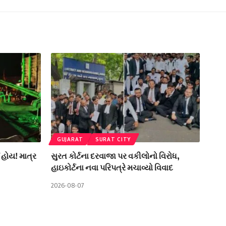
GUJARAT
SURAT CITY
 હોય! માત્ર
સુરત કોર્ટના દરવાજા પર વકીલોનો વિરોધ,
હાઇકોર્ટના નવા પરિપત્રે મચાવ્યો વિવાદ
2026-08-07