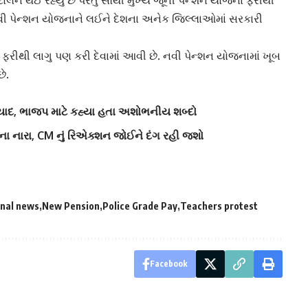
ોલન થઈ રહ્યું છે પરંતુ સૌથી મુખ્ય
જૂની પેન્શન યોજના
ફરીથી
ી પેન્શન યોજના
ને લઈને દેશના અનેક જિલ્લાઓમાં સરકારી
ા
ફરીથી લાગુ પણ કરી દેવામાં આવી છે. નવી પેન્શન યોજનામાં ખૂબ
ે.
યાદ, ભાજપ માટે કહ્યા હતા અશોભનીય શબ્દો
ીના નારા, CM નું રિએક્શન જોઈને દંગ રહી જશો
nal news
New Pension
Police Grade Pay
Teachers protest
Facebook