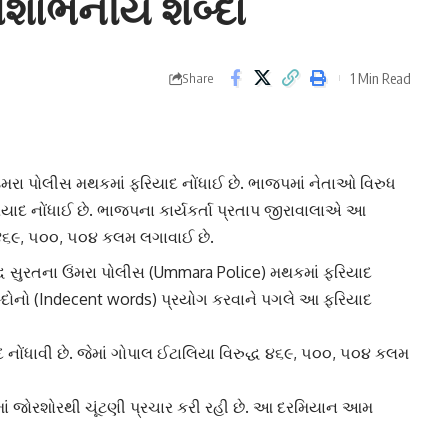
અશોભનીય શબ્દો
1 Min Read
Share
ંમરા પોલીસ મથક
માં ફરિયાદ નોંધાઈ છે. ભાજપમાં નેતાઓ વિરુધ
યાદ નોંધાઈ છે. ભાજપના કાર્યકર્તા પ્રતાપ જીરાવાલાએ આ
્ધ ૪૬૯, ૫૦૦, ૫૦૪ કલમ લગાવાઈ છે.
દ્ધ સુરતના ઉંમરા પોલીસ (Ummara Police) મથકમાં ફરિયાદ
દો
નો (Indecent words) પ્રયોગ કરવાને પગલે આ ફરિયાદ
ોંધાવી છે. જેમાં ગોપાલ ઈટાલિયા વિરુદ્ધ ૪૬૯, ૫૦૦, ૫૦૪ કલમ
ાં જોરશોરથી ચૂંટણી પ્રચાર કરી રહી છે. આ દરમિયાન આમ
સરકાર
પર સતત શાબ્દિક પ્રહારો કરી રહ્યાં છે.