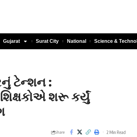
Gujarat
Surat City
National
Science & Techno
ું ટેન્શન :
િક્ષકોએ શરૂ કર્યું
ગ
2 Min Read
Share