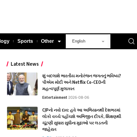
logy
Sports
Other
Latest News
શું બદલાશે ભારતીય મનોરંજન જગતનું ભવિષ્ય?
પીએમ મોદી અને Netflix Co-CEOની
મહત્વપૂર્ણ મુલાકાત
Entertainment
2026-08-06
CJPનો નવો દાવ: હવે આ અભિયાનથી દેશભરમાં
લોકો વચ્ચે પહોંચશે અભિજીત દીપકે, શિક્ષણથી
ચૂંટણી સુધારા સુધીના મુદ્દાઓ પર લડતની
જાહેરાત