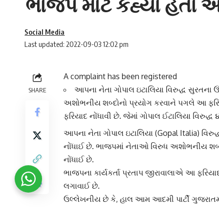
ભાજપ માટે કહ્યા હતા 
Social Media
Last updated: 2022-09-03 12:02 pm
A complaint has been registered
આપના નેતા ગોપાલ ઇટાલિયા વિરુદ્ધ સુરતના
ઉ
SHARE
અશોભનીય શબ્દો
નો પ્રયોગ કરવાને પગલે આ ફરિ
ફરિયાદ નોંધાવી છે. જેમાં ગોપાલ ઈટાલિયા વિરુદ
આપના નેતા
ગોપાલ ઇટાલિયા (Gopal Italia) વિરુ
નોંધાઈ છે. ભાજપમાં નેતાઓ વિરુધ
અશોભનીય શબ્
નોંધાઈ છે.
ભાજપના કાર્યકર્તા
પ્રતાપ જીરાવાલા
એ આ ફરિયાદ ન
લગાવાઈ છે.
ઉલ્લેખનીય છે કે, હાલ
આમ આદમી પાર્ટી
ગુજરાતમ
આદમી પાર્ટીના નેતાઓ ગુજરાતમાં સત્તારુઢ
ભાજપ 