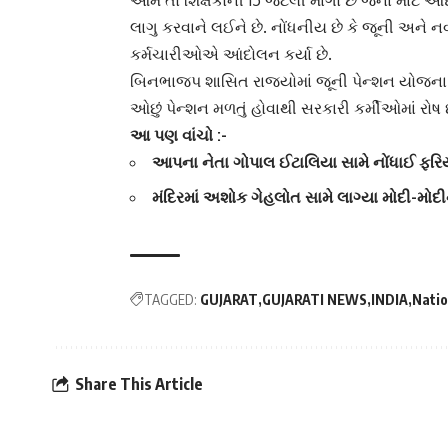
આમ તો શિક્ષકોની 15 જેટલી માંગો છે જેના માટે આંદ
લાગુ કરવાને લઈને છે. નોંધનીય છે કે જૂની અને
નવ
કર્મચારીઓએ આંદોલન કર્યા છે.
બિનભાજપ શાસિત રાજ્યોમાં
જૂની પેન્શન યોજન
ઓછું પેન્શન મળતું હોવાથી સરકારી કર્મીઓમાં રોષ છ
આ પણ વાંચો :-
આપના નેતા ગોપાલ ઈટાલિયા સામે નોંધાઈ ફરિ
મંદિરમાં અશોક ગેહલોત સામે લાગ્યા મોદી-મોદ
TAGGED:
GUJARAT
GUJARATI NEWS
INDIA
Natio
Share This Article