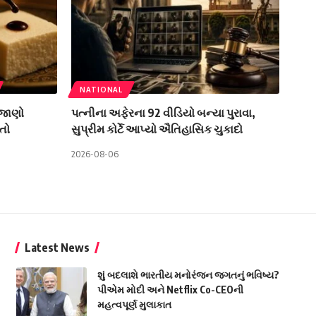
NATIONAL
 જાણો
પત્નીના અફેરના 92 વીડિયો બન્યા પુરાવા,
તો
સુપ્રીમ કોર્ટે આપ્યો ઐતિહાસિક ચુકાદો
2026-08-06
Latest News
શું બદલાશે ભારતીય મનોરંજન જગતનું ભવિષ્ય?
પીએમ મોદી અને Netflix Co-CEOની
મહત્વપૂર્ણ મુલાકાત