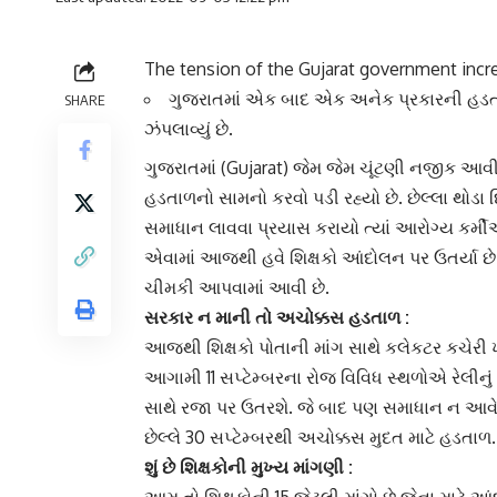
The tension of the Gujarat government incr
ગુજરાતમાં એક બાદ એક અનેક પ્રકારની હડતાળ
SHARE
ઝંપલાવ્યું છે.
ગુજરાત
માં (Gujarat) જેમ જેમ ચૂંટણી નજીક આ
હડતાળનો સામનો કરવો પડી રહ્યો છે. છેલ્લા થોડા 
સમાધાન લાવવા પ્રયાસ કરાયો ત્યાં
આરોગ્ય કર્મી
એવામાં આજથી હવે
શિક્ષકો આંદોલન
પર ઉતર્યા 
ચીમકી આપવામાં આવી છે.
સરકાર ન માની તો
અચોક્કસ હડતાળ
:
આજથી શિક્ષકો પોતાની માંગ સાથે કલેકટર કચેર
આગામી 11 સપ્ટેમ્બરના રોજ વિવિધ સ્થળોએ રેલીનું
સાથે રજા પર ઉતરશે. જે બાદ પણ સમાધાન ન આવે તો
છેલ્લે 30 સપ્ટેમ્બરથી
અચોક્કસ મુદત
માટે હડતાળ.
શું છે શિક્ષકોની
મુખ્ય માંગણી
: