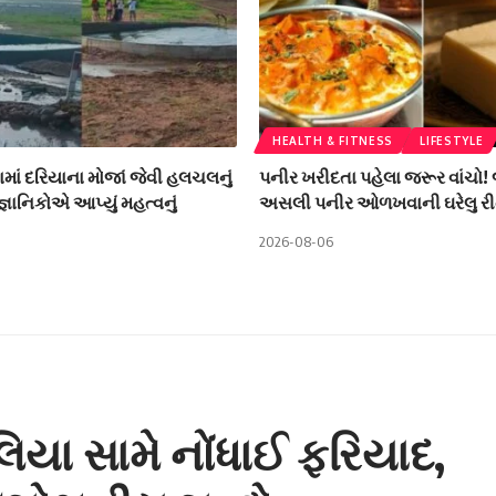
HEALTH & FITNESS
LIFESTYLE
ામાં દરિયાના મોજાં જેવી હલચલનું
પનીર ખરીદતા પહેલા જરૂર વાંચો!
ૈજ્ઞાનિકોએ આપ્યું મહત્વનું
અસલી પનીર ઓળખવાની ઘરેલુ રી
2026-08-06
યા સામે નોંધાઈ ફરિયાદ,