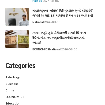
Politics
2026-08-06
મહારાષ્ટ્રના ‘સિંઘમ’ IAS તુકારામ મુન્ઢે કોણ છે?
જાણો શા માટે ફરી ચર્ચામાં છે આ કડક અધિકારી
National
2026-08-06
કાગળ નહીં, હવે પોલિમરની બનશે ₹10 અને
₹20ની નોટ, આ નાણાકીય વર્ષથી ચલણમાં
આવશે
ECONOMICS
National
2026-08-06
Categories
Astrology
Business
Crime
ECONOMICS
Education