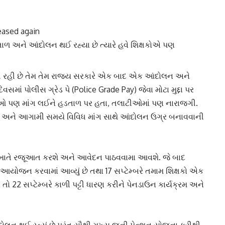
eased again
 અને આંદોલન થઈ રહ્યા છે ત્યારે હવે શિક્ષકોએ પણ
વી રહી છે તેમ તેમ રાજ્ય સરકારે એક બાદ એક આંદોલન અને
દિવસમાં
પોલીસ ગ્રેડ પે
(Police Grade Pay) જેવા મોટા મુદ્દા પર
ઓ પણ માંગ લઈને હડતાળ પર હતા, તલાટીઓમાં પણ નારાજગી.
છે અને આગામી સમયે વિવિધ માંગ સાથે આંદોલન ઉગ્ર બનાવવાની
ી ખાતે રજૂઆત કરશે અને આવેદન પાઠવવામા આવશે. જે બાદ
 આયોજન કરવામાં આવ્યું છે તથા 17 સપ્ટેમ્બરે તમામ શિક્ષકો એક
 22 સપ્ટેમ્બરે કાળી પટ્ટી ધારણ કરીને પેનડાઉન કાર્યક્રમ અને