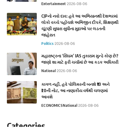
Entertainment
2026-08-06
CJPનો નવો દાવ: હવે આ અભિયાનથી દેશભરમાં
લોકો વચ્ચે પહોંચશે અભિજીત દીપકે, શિક્ષણથી
ચૂંટણી સુધારા સુધીના મુદ્દાઓ પર લડતની
જાહેરાત
Politics
2026-08-06
મહારાષ્ટ્રના ‘સિંઘમ’ IAS તુકારામ મુન્ઢે કોણ છે?
જાણો શા માટે ફરી ચર્ચામાં છે આ કડક અધિકારી
National
2026-08-06
કાગળ નહીં, હવે પોલિમરની બનશે ₹10 અને
₹20ની નોટ, આ નાણાકીય વર્ષથી ચલણમાં
આવશે
ECONOMICS
National
2026-08-06
Categories