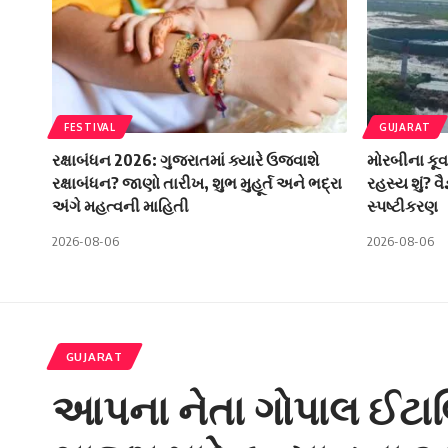
FESTIVAL
GUJARAT
રક્ષાબંધન 2026: ગુજરાતમાં ક્યારે ઉજવાશે
મોરબીના કૂવ
રક્ષાબંધન? જાણો તારીખ, શુભ મુહૂર્ત અને ભદ્રા
રહસ્ય શું? વ
અંગે મહત્વની માહિતી
સ્પષ્ટીકરણ
2026-08-06
2026-08-06
GUJARAT
આપના નેતા ગોપાલ ઈટાલિ