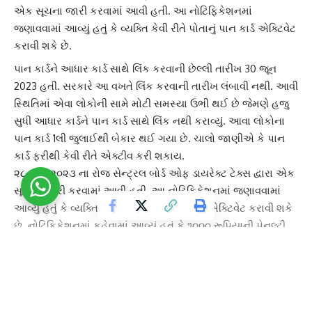
એક સૂચના જારી કરવામાં આવી હતી. આ નોટિફિકેશનમાં
જણાવવામાં આવ્યું હતું કે વ્યક્તિ કેવી રીતે પોતાનું પાન કાર્ડ એક્ટિવેટ
કરાવી શકે છે.
પાન કાર્ડ
ને
આધાર કાર્ડ
સાથે લિંક કરવાની છેલ્લી તારીખ 30 જૂન
2023 હતી. સરકારે આ વખતે લિંક કરવાની તારીખ લંબાવી નથી. આવી
સ્થિતિમાં એવા લોકોની સામે મોટી સમસ્યા ઉભી થઈ છે જેમણે હજુ
સુધી આધાર કાર્ડને
પાન કાર્ડ
સાથે લિંક નથી કરાવ્યું. આવા લોકોના
પાન કાર્ડ 1લી જુલાઈથી બેકાર થઈ ગયા છે. ચાલો જાણીએ કે પાન
કાર્ડ ફરીથી કેવી રીતે એક્ટીવ કરી શકાય.
૨૮ માર્ચ ૨૦૨૩ ના રોજ
સેન્ટ્રલ બોર્ડ ઓફ ડાયરેક્ટ ટેક્સ
દ્વારા એક
સૂચના જારી કરવામાં આવી હતી. આ નોટિફિકેશનમાં જણાવવામાં
આવ્યું હતું કે વ્યક્તિ કેવી રીતે પોતાનું
પાન કાર્ડ
એક્ટિવેટ કરાવી શકે
છે. નોટિફિકેશનમાં કહેવામાં આવ્યું હતું કે ૧૦૦૦ રૂપિયાની પેનલ્ટી
ભર્યા પછી ઓથોરીટીઝને આધાર કાર્ડની સુચના આપીને ૩૦ દિવસની
અંદર પાન કાર્ડને ફરીથી એક્ટીવ કરી શકાય છે.
જો કોઈ વ્યક્તિ ૯મી જુલાઈના રોજ દંડ ભર્યા પછી પાન કાર્ડને
આધાર
કાર્ડ
સાથે લિંક કરવાની રીક્વેસ્ટ સબમિટ કરે છે. તો તેનું પાન કાર્ડ ૯મી