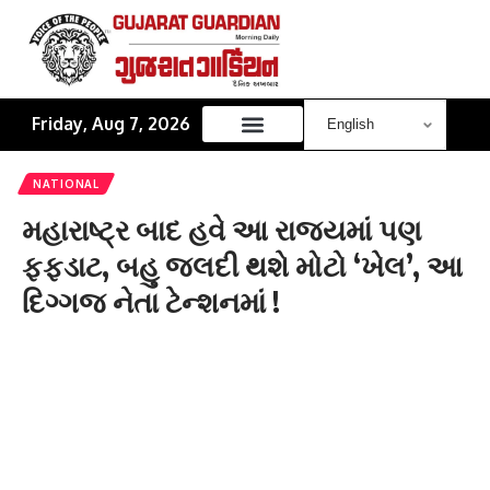
Friday, Aug 7, 2026
NATIONAL
મહારાષ્ટ્ર બાદ હવે આ રાજ્યમાં પણ
ફફડાટ, બહુ જલદી થશે મોટો ‘ખેલ’, આ
દિગ્ગજ નેતા ટેન્શનમાં !