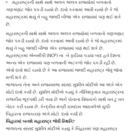
મહારાષ્ટ્રની સાથે સાથે અલગ અલગ રાજ્યોમાં બળવાનો
ગણગણાટ જોર પકડી રહ્યો છે. દાવો કરવામાં આવી રહ્યો છે કે જે
મહારાષ્ટ્રમાં થયું તે બહુ જલદી બીજા એક રાજ્યમાં પણ થઈ શકે
છે.
મહારાષ્ટ્ર
ની સાથે સાથે અલગ અલગ રાજ્યોમાં બળવાનો ગણગણાટ
જોર પકડી રહ્યો છે. દાવો કરવામાં આવી રહ્યો છે કે જે મહારાષ્ટ્રમાં
થયું તે બહુ જલદી બીજા એક રાજ્યમાં પણ થઈ શકે છે.
મહારાષ્ટ્રમાં એનસીપી (NCP) ના બે ફાડિયા પડયા બાદ હવે દેશના
અન્ય એક રાજ્યમાં પણ બળવાની અટકળો જોર પકડી રહી છે.
એવો દાવો થઈ રહ્યો છે કે આ રાજ્યમાં જલદી
મહારાષ્ટ્ર
જેવું જોવા
મળી શકે છે.
ભાજપના નેતા અને રાજ્યસભા સાંસદ સુશીલ મોદીએ આ અંગે એક
મોટો દાવો કર્યો છે. સુશીલ મોદીએ કહ્યું કે નીતિશકુમાર મહારાષ્ટ્રના
રાજકીય ભૂકંપથી ડરી ગયા છે અને પોતાના વિધાયકો સાથે વન ટુ વન
બેઠક કરી રહ્યા છે. કેન્દ્રીય મંત્રી
રામદાસ આઠવલે
એ યુપી-
બિહારના રાજકારણ અંગે મોટો દાવો કર્યો છે.
બિહારમાં બનશે મહારાષ્ટ્ર જેવી સ્થિતિ?
ભાજપના સાંસદ સુશીલ મોદીએ કહ્યું કે બિહારમાં પણ
મહારાષ્ટ્ર