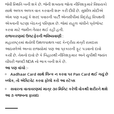
જેવી સ્થિતિ બની શકે છે. જેની શક્યતા જોતા
નીતિશકુમારે
વિધાયકો
સાથે અલગ અલગ વાત કરવાની શરૂ કરી દીધી છે. સુશીલ મોદીએ
એમ પણ કહ્યું કે શરદ પવારની પાર્ટી એનસીપીમાં વિદ્રોહ વિપક્ષની
એક્તાની પટણા બેઠકનું પરિણામ છે. જેમાં રાહુલ ગાંધીને પ્રોજેક્ટ
કરવા માટે જમીન તૈયાર થઈ રહી હતી.
રાજકારણમાં ઉલટફેરની ભવિષ્યવાણી :
મહારાષ્ટ્રમાં થયેલી ઉથલપાથલ બાદ કેન્દ્રીય મંત્રી
રામદાસ
આઠવલે
એ અન્ય રાજ્યોમાં પણ આ પ્રકારની ફૂટ પડવાનો દાવો
કર્યો છે. તેમનો દાવો છે કે બિહારથી નીતિશકુમાર અને યુપીથી જયંત
ચૌધરી જલદી NDA નો ભાગ બની શકે છે.
આ પણ વાંચો
:-
Aadhaar Card સાથે લિન્ક ન કરવા પર Pan Card થઈ ગયું છે
બ્લોક, તો એક્ટિવેટ કરવા ફોલો કરો આ સ્ટેપ્સ
સવારના વાતાવરણમાં માત્ર ૩૦ મિનિટ કરેલી વોકથી શરીરને થશે
આ ૩ ગજબના ફાયદા