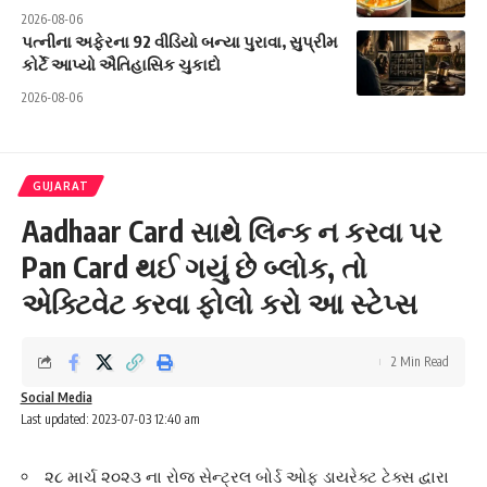
2026-08-06
પત્નીના અફેરના 92 વીડિયો બન્યા પુરાવા, સુપ્રીમ
કોર્ટે આપ્યો ઐતિહાસિક ચુકાદો
2026-08-06
GUJARAT
Aadhaar Card સાથે લિન્ક ન કરવા પર
Pan Card થઈ ગયું છે બ્લોક, તો
એક્ટિવેટ કરવા ફોલો કરો આ સ્ટેપ્સ
2 Min Read
Social Media
Last updated: 2023-07-03 12:40 am
૨૮ માર્ચ ૨૦૨૩ ના રોજ સેન્ટ્રલ બોર્ડ ઓફ ડાયરેક્ટ ટેક્સ દ્વારા