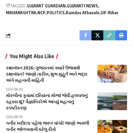
TAGGED:
GUJARAT GUARDIAN
GUJARATI NEWS
MAHARASHTRA
NCP
POLITICS
Ramdas Athavale
UP-Bihar
You Might Also Like
રક્ષાબંધન 2026: ગુજરાતમાં ક્યારે ઉજવાશે
રક્ષાબંધન? જાણો તારીખ, શુભ મુહૂર્ત અને ભદ્રા
અંગે મહત્વની માહિતી
2026-08-06
મોરબીના કૂવામાં દરિયાના મોજાં જેવી હલચલનું
રહસ્ય શું? વૈજ્ઞાનિકોએ આપ્યું મહત્વનું
સ્પષ્ટીકરણ
2026-08-06
પનીર ખરીદતા પહેલા જરૂર વાંચો! જાણો અસલી
પનીર ઓળખવાની ઘરેલુ રીતો