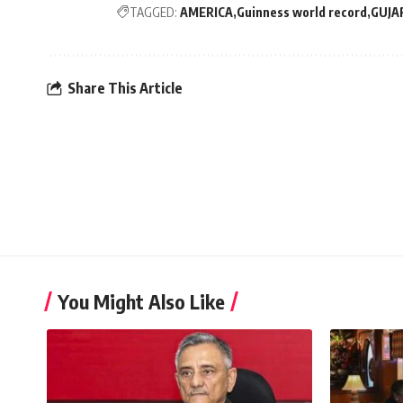
TAGGED:
AMERICA
Guinness world record
GUJA
Share This Article
You Might Also Like