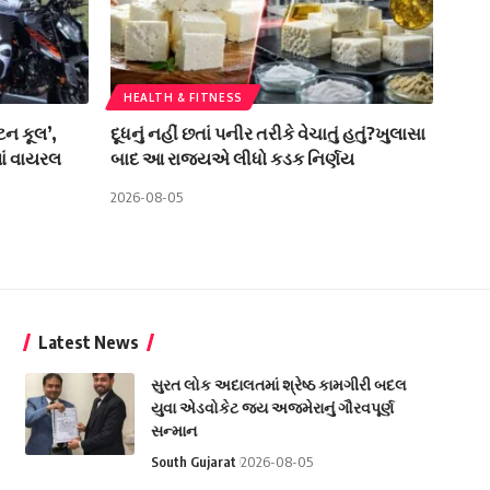
HEALTH & FITNESS
્ટન કૂલ’,
દૂધનું નહીં છતાં પનીર તરીકે વેચાતું હતું?ખુલાસા
ાં વાયરલ
બાદ આ રાજ્યએ લીધો કડક નિર્ણય
2026-08-05
Latest News
સુરત લોક અદાલતમાં શ્રેષ્ઠ કામગીરી બદલ
યુવા એડવોકેટ જય અજમેરાનું ગૌરવપૂર્ણ
સન્માન
South Gujarat
2026-08-05