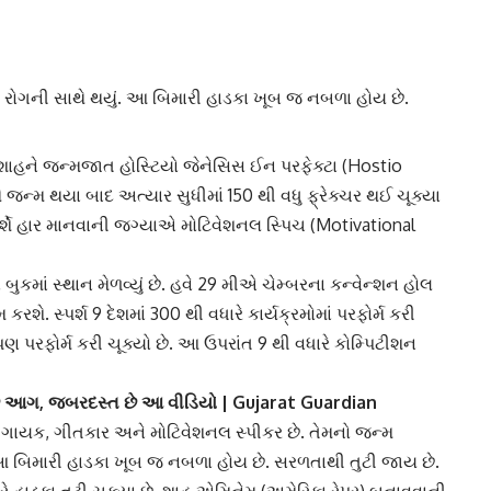
ટા રોગની સાથે થયું. આ બિમારી હાડકા ખૂબ જ નબળા હોય છે.
 શાહને
જન્મજાત હોસ્ટિયો જેનેસિસ ઈન પરફેક્ટા
(Hostio
થે જન્મ થયા બાદ અત્યાર સુધીમાં 150 થી વધુ ફ્રેક્ચર થઈ ચૂક્યા
 સ્પર્શે હાર માનવાની જગ્યાએ મોટિવેશનલ સ્પિચ (Motivational
 બુક
માં સ્થાન મેળવ્યું છે. હવે 29 મીએ ચેમ્બરના કન્વેન્શન હોલ
ોમ
કરશે. સ્પર્શ 9 દેશમાં 300 થી વધારે કાર્યક્રમોમાં પરફોર્મ કરી
ં પણ પરફોર્મ કરી ચૂક્યો છે. આ ઉપરાંત 9 થી વધારે કોમ્પિટીશન
છે આગ, જબરદસ્ત છે આ વીડિયો | Gujarat Guardian
પર, ગાયક, ગીતકાર અને મોટિવેશનલ સ્પીકર છે. તેમનો જન્મ
. આ બિમારી હાડકા ખૂબ જ નબળા હોય છે. સરળતાથી તુટી જાય છે.