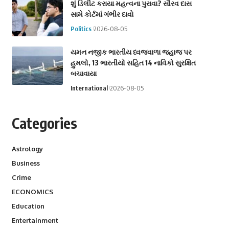
શું ડિલીટ કરાયા મહત્વના પુરાવા? સૌરવ દાસ
સામે કોર્ટમાં ગંભીર દાવો
Politics
2026-08-05
યમન નજીક ભારતીય ધ્વજવાળા જહાજ પર
હુમલો, 13 ભારતીયો સહિત 14 નાવિકો સુરક્ષિત
બચાવાયા
International
2026-08-05
Categories
Astrology
Business
Crime
ECONOMICS
Education
Entertainment