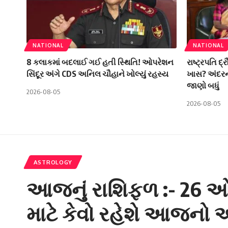
NATIONAL
NATIONAL
8 કલાકમાં બદલાઈ ગઈ હતી સ્થિતિ! ઓપરેશન
રાષ્ટ્રપતિ દ્ર
સિંદૂર અંગે CDS અનિલ ચૌહાને ખોલ્યું રહસ્ય
ખાસ? અંદરની
જાણો બધું
2026-08-05
2026-08-05
ASTROLOGY
આજનું રાશિફળ :- 26 ઓ
માટે કેવો રહેશે આજનો