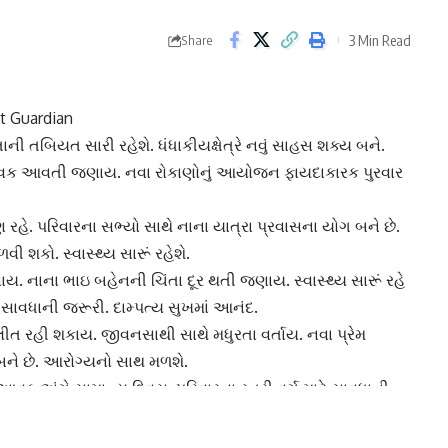
3 Min Read
Share
t Guardian
ી તબિયત સારી રહેશે. ધંધાકીયક્ષેત્રે નવું સાહસ શક્ય બને.
વક આવતી જણાય. નવા રોકાણોનું આયોજન ફાયદાકારક પુરવાર
હે. પરિવારના સભ્યો સાથે નાના યાત્રા પ્રવાસના યોગ બને છે.
 શકો. સ્વાસ્થ્ય સારૂં રહેશે.
ય. નાના ભાઇ બહેનની ચિંતા દૂર થતી જણાય. સ્વાસ્થ્ય સારૂં રહે
ી સાવધાની જરૂરી.
દામ્પત્ય સુખ
માં આનંદ.
ીત રહી શકાય. જીવનસાથી સાથે મધુરતા વર્તાય. નવા પ્રેમ
બને છે. આરોગ્યનો સાથ મળશે.
વક અંગે સામાન્ય દિવસ. પરિવારના સ્ત્રી વર્ગ માટે સાવધાની
ં વધારો થાય. શરદી-ખાંસી તાવથી સાચવવું.
ણાય. મિત્રોના સાથ સહકારથી કાર્યમાં સફળતા મળતી જણાય.