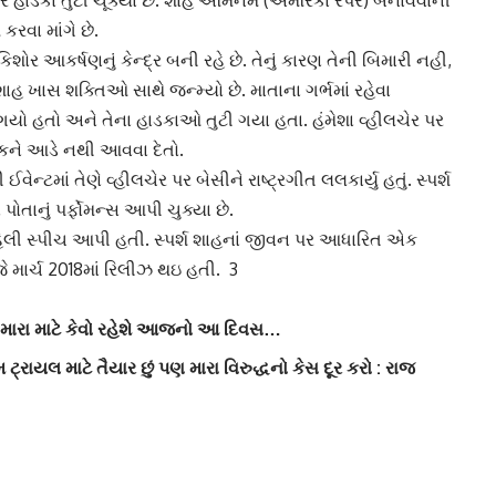
ે હાડકા તુટી ચૂક્યા છે.
શાહ એમિનેમ
(અમેરિકા રેપર) બનાવવાની
રવા માંગે છે.
ોર આકર્ષણનું કેન્દ્ર બની રહે છે. તેનું કારણ તેની બિમારી નહી,
્શ શાહ ખાસ શક્તિઓ સાથે જન્મ્યો છે. માતાના ગર્ભમાં રહેવા
ગયો હતો અને તેના હાડકાઓ તુટી ગયા હતા. હંમેશા વ્હીલચેર પર
્મકને આડે નથી આવવા દેતો.
ઈવેન્ટમાં તેણે વ્હીલચેર પર બેસીને રાષ્ટ્રગીત લલકાર્યુ હતું. સ્પર્શ
ોતાનું પર્ફોમન્સ આપી ચુક્યા છે.
હેલી સ્પીચ આપી હતી. સ્પર્શ શાહનાં જીવન પર આધારિત એક
જે માર્ચ 2018માં રિલીઝ થઇ હતી. 3
મારા માટે કેવો રહેશે આજનો આ દિવસ…
ામ ટ્રાયલ માટે તૈયાર છું પણ મારા વિરુદ્ધનો કેસ દૂર કરો : રાજ