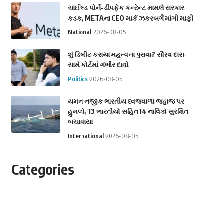
ચાઈલ્ડ પોર્ન-ડીપફેક કન્ટેન્ટ મામલે સરકાર
કડક, METAના CEO માર્ક ઝકરબર્ગે માંગી માફી
National
2026-08-05
શું ડિલીટ કરાયા મહત્વના પુરાવા? સૌરવ દાસ
સામે કોર્ટમાં ગંભીર દાવો
Politics
2026-08-05
યમન નજીક ભારતીય ધ્વજવાળા જહાજ પર
હુમલો, 13 ભારતીયો સહિત 14 નાવિકો સુરક્ષિત
બચાવાયા
International
2026-08-05
Categories
Astrology
Business