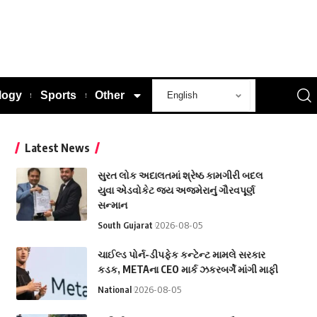
logy
Sports
Other
Latest News
સુરત લોક અદાલતમાં શ્રેષ્ઠ કામગીરી બદલ
યુવા એડવોકેટ જય અજમેરાનું ગૌરવપૂર્ણ
સન્માન
South Gujarat
2026-08-05
ચાઈલ્ડ પોર્ન-ડીપફેક કન્ટેન્ટ મામલે સરકાર
કડક, METAના CEO માર્ક ઝકરબર્ગે માંગી માફી
National
2026-08-05