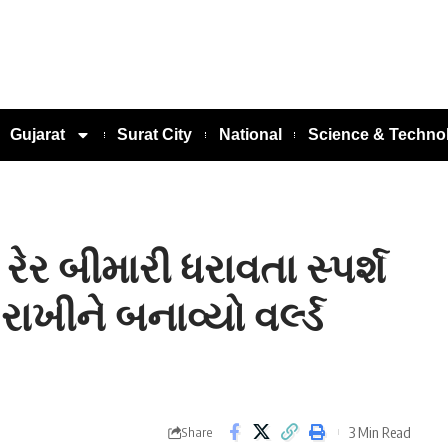
Gujarat
Surat City
National
Science & Techno
 રેર બીમારી ધરાવતા સ્પર્શ
ાખીને બનાવ્યો વર્લ્ડ
3 Min Read
Share