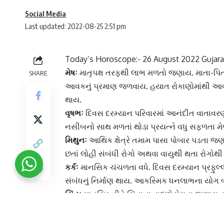
Social Media
Last updated: 2022-08-25 2:51 pm
Today’s Horoscope:- 26 August 2022 Gujara
મેષઃ
માતૃપક્ષ તરફથી લાભ મળતો જણાય. માતા-પિતાન
SHARE
આવકનું પ્રમાણ જળવાય. હયાત
રોકાણો
માંથી આ
થાય.
વૃષભઃ
દિવસ દરમ્યાન પરિવારમાં આનંદીત વાતાવરણ ર
નસીબનો સાથ મળતાં થોડા પ્રયત્ને વધુ સફળતા મેળવી
મિથુનઃ
આથિક ક્ષેત્રે તમામ પાસા પોબાર પડતા જણા
છતાં લોહી સંબંધી રોગો અથવા વાયુથી થતા રોગોથ
કર્કઃ
માનસિક ચંચળતા વધે. દિવસ દરમ્યાન પ્રફુલ્લ
સંબંધનું નિર્માણ થાય. આકસ્મિક ધનલાભના યોગ 
સિંહઃ
માનસિક રીતે ચિંતાના વાદળો ઘેરાતા જણાય. આ
જરૂરી. માનસિક રોગોની સમસ્યા ઉદભવે અથવા એમા
કન્યાઃ
દિવસ દરમ્યાન ગુસ્સાનું પ્રમાણ વધતું જ