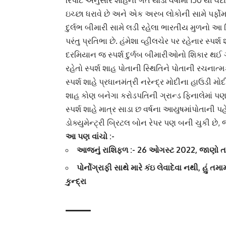
રિપોર્ટ અનુસાર શાહની ગત થોડા વર્ષોમાં 150 થી વદાર
ઇચ્છા ધરાવે છે અને એક અરબ લોકોની સામે પર્ફોમ ક
દુર્લભ બીમારી
સામે લડી રહેલા ભારતીય મુળનો આ કિશ
પરંતુ પ્રતિભા છે. હંમેશા વ્હીલચેર પર રહેનાર સ્પર
દરમિયાન જ સ્પર્શ દુર્ળબ બીમારીઓનો શિકાર થઈ 
રહેતો સ્પર્શ શાહ પોતાની સ્થિતિને પોતાની રચનાત
સ્પર્શ શાહે પ્રધાનમંત્રી
નરેન્દ્ર મોદી
ના હાઉડી મોદી 
શાહ કોણ બનેગા કરોડપતિની ગ્રાન્ડ ફિનાલેમાં પણ પ
સ્પર્શ શાહે માત્ર સાડા છ વર્ષના
આયુષ
માંપોતાની પ
ડોક્યુમેન્ટ્રી બ્રિટલ બોન રેપર પણ બની ચુકી છે, 
આ પણ વાંચો :-
આજનું રાશિફળ :- 26 ઓગસ્ટ 2022, જાણો ત
પોર્નોગ્રાફી સાથે મારે કંઇ લેવાદેવા નથી, હું તમ
કુન્દ્રા