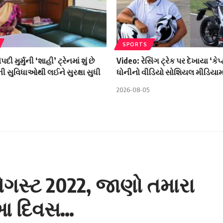
SPORTS
ૌપદી મુર્મુની ‘શાહી’ ટ્રેનમાં શું છે
Video: રેસિંગ ટ્રેક પર દેખાયા ‘કેપ
 સુવિધાઓથી લઈને સુરક્ષા સુધી
ધોનીનો વીડિયો સોશિયલ મીડિયામ
2026-08-05
ગસ્ટ 2022, જાણો તમારા
 આ દિવસ…