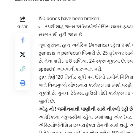
150 bones have been broken
સ્પર્શ શાહ જન્મ એસ્ટિયોજેનેસિસ ઇમ્પરાફેક્
SHARE
સરળતાથી તુટી જાય છે.
મૂળ સુરતના હાલ
અમેરિકા
(America) રહેતા સ્પર્શ
genesis in perfecta) બિમારી છે. 25 ફ્રેક્ચર સા
છે. તેના શરીરમાં 8 સળિયા, 24 સ્ક્રૂ મૂકાયા છે.
speech) આપવાની શરૂઆત કરી.
હાલ તેણે 120 મિનીટ સુધી પગ ઊંચો રાખીને
ગિનિસ
ખાતે વિનામુલ્યે યોજાનારા કાર્યક્રમમાં
સ્પર્શ પરર્ફ
ચૂક્યો છે. ગુગલ, ટેડેક્સ, હાઉડી મોદી કાર્યક્રમમા
જીતી છે.
ઓહ નો ! જમીનમાંથી પાણીની સાથે નીકળી રહી 
અમેરિકા
ના ન્યુજર્સીમાં રહેતા સ્પર્શ શાહ એક રે
એસ્ટિયોજેનેસિસ ઇમ્પરાફેક્ટા રોગની સાથે થયું