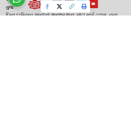
તુલાઃ ‌
દિવસ દર‌મિયાન આનંદનો અનુભવ થાય. ખોટા ખર્ચા ટાળવા. નાના
ભાઈ-બહેન સાથે મતભેદની શક્યતા. કરેલા રોકાણોમાંથી લાભ મળતો
જણાય. આરોગ્ય સારું રહેશે. ધા‌ર્મિક પ્રવાસ, પ્રસંગનું આયોજન
થાય.
વૃશ્ચિકઃ
આત્મ‌વિશ્વાસ વધતો જણાય. ભાગ્યને સથવારે આવકમાં વૃ‌દ્ધિ થતી
જણાય. પ‌રિવારમાં આનંદનું વાતાવરણ રહે. સંતાન સાથે મતભેદ
ટાળવા. દામ્પત્ય જીવનમાં આનંદની અનુભૂ‌તિ જણાય.
ધનઃ
માન‌સિક રીતે અસંતોષ રહે. ‌નિર્ણય લેવામાં ભુલ થતી જણાય.
આવકમાં ખાસ વધારો જણાતો નથી. નવા રોકાણો સાવધાની પૂર્વક
કરવા. મહત્ત્વના ‌નિર્ણયો મુલતવી રાખવી. તાવ-શરદી-ખાંસીથી
સાચવવું.
મકરઃ
આત્મ‌વિશ્વાસ થા ખંતમાં વૃ‌દ્ધિ થતી જણાય. યોગ્ય ખર્ચ કરવાનું
આયોજન સરળ બનશે. ઓઈલ, કેરોસીન, ધાતુને લગતા ધંધામાં લાભ.