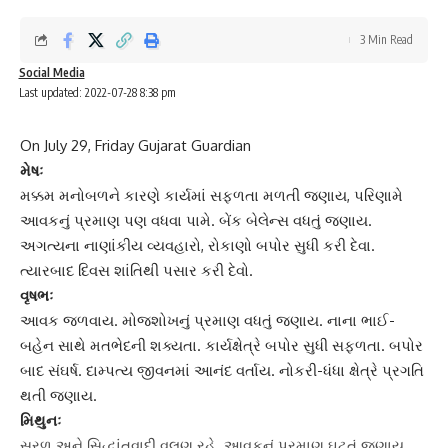
3 Min Read
Social Media
Last updated: 2022-07-28 8:38 pm
On July 29, Friday Gujarat Guardian
મેષઃ
મક્કમ મનોબળને કારણે કાર્યમાં
સફળતા મળતી
જણાય, પ‌રિણામે
આવકનું પ્રમાણ પણ વધવા પામે. બેંક બેલેન્સ વધતું જણાય.
અગત્યના નાણાંકીય વ્યવહારો, રોકાણો બપોર સુધી કરી દેવા.
ત્યારબાદ ‌દિવસ શાં‌તિથી પસાર કરી દેવો.
વૃષભઃ
આવક જળવાય. મોજશોખનું પ્રમાણ વધતું જણાય. નાના ભાઈ-
બહેન સાથે મતભેદની શક્યતા. કાર્યક્ષેત્રે બપોર સુધી સફળતા. બપોર
બાદ સંઘર્ષ. દામ્પત્ય જીવનમાં આનંદ વર્તાય.
નોકરી-ધંધા
ક્ષેત્રે પ્રગ‌તિ
થતી જણાય.
મિથુનઃ
સરળ અને ‌સિદ્ધાંતવાદી વલણ રહે. આવકનું પ્રમાણ ઘટતું જણાય.