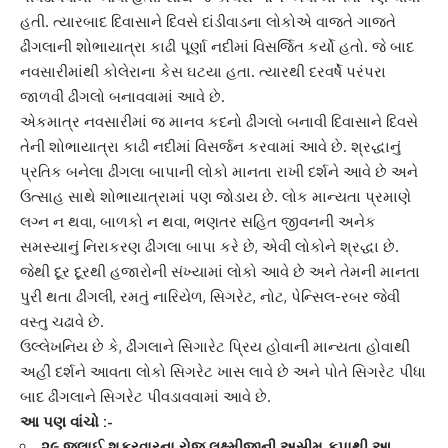
હતી. ત્યારબાદ દિવાસાને દિવસે
દાંડીવાડ
ના લોકોએ વાજતે ગાજતે
ઢીંગલાની શોભાયાત્રા કાઢી પૂર્ણા નદીમાં વિસર્જિત કર્યો હતો. જે બાદ
નવસારીમાંથી કોલેરાના કેસ ઘટયા હતા. ત્યારથી દરવર્ષે પરંપરા
જાળવી ઢીંગલો બનાવવામાં આવે છે.
એકમાત્ર નવસારીમાં જ માનવ કદનો ઢીંગલો બનાવી દિવાસાને દિવસે
તેની શોભાયાત્રા કાઢી નદીમાં વિસર્જન કરવામાં આવે છે.
શ્રદ્ધાનું
પ્રતિક
બનેલા ઢીંગલા બાપાની લોકો માનતા રાખી દર્શને આવે છે અને
ઉત્સાહ સાથે શોભાયાત્રામાં પણ જોડાય છે. લોક માન્યતા પ્રમાણે
લગ્ન ન થવા, બાળકો ન થવા, ભણતર સહિત જીવનની અનેક
સમસ્યાનું નિરાકરણ ઢીંગલા બાપા કરે છે, એવી લોકોને શ્રદ્ધા છે.
જેથી દૂર દૂરથી હજારોની સંખ્યામાં લોકો આવે છે અને તેમની માનતા
પુરી થતા ઢીંગલી, રમતું નારિયેળ, સિગરેટ, નોટ, પેન્સિલ-રબર જેવી
વસ્તુ ચઢાવે છે.
ઉલ્લેખનિય છે કે, ઢીંગલાને સિગારેટ પ્રિય હોવાની માન્યતા હોવાથી
અહીં દર્શને આવતા લોકો સિગરેટ ખાસ લાવે છે અને પોતે સિગરેટ પીધા
બાદ ઢીંગલાને સિગરેટ પીવડાવવામાં આવે છે.
આ પણ વાંચો :-
૨૯ જુલાઈ શુક્રવારના રોજ લક્ષ્મીજીની અસીમ કૃપાથી આ