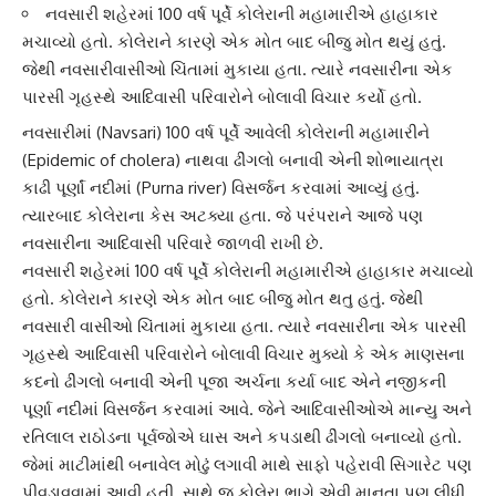
નવસારી શહેરમાં 100 વર્ષ પૂર્વે કોલેરાની મહામારીએ હાહાકાર
મચાવ્યો હતો. કોલેરાને કારણે એક મોત બાદ બીજુ મોત થયું હતું.
જેથી નવસારીવાસીઓ ચિંતામાં મુકાયા હતા. ત્યારે નવસારીના એક
પારસી ગૃહસ્થે આદિવાસી પરિવારોને બોલાવી વિચાર કર્યો હતો.
નવસારી
માં (Navsari) 100 વર્ષ પૂર્વે આવેલી
કોલેરાની મહામારી
ને
(Epidemic of cholera) નાથવા ઢીંગલો બનાવી એની શોભાયાત્રા
કાઢી પૂર્ણાં નદીમાં (Purna river) વિસર્જન કરવામાં આવ્યું હતું.
ત્યારબાદ કોલેરાના કેસ અટક્યા હતા. જે પરંપરાને આજે પણ
નવસારી
ના આદિવાસી પરિવારે જાળવી રાખી છે.
નવસારી શહેરમાં 100 વર્ષ પૂર્વે
કોલેરા
ની મહામારીએ હાહાકાર મચાવ્યો
હતો. કોલેરાને કારણે એક મોત બાદ બીજુ મોત થતુ હતું. જેથી
નવસારી વાસીઓ ચિંતામાં મુકાયા હતા. ત્યારે નવસારીના એક પારસી
ગૃહસ્થે આદિવાસી પરિવારોને બોલાવી વિચાર મુક્યો કે એક માણસના
કદનો ઢીંગલો બનાવી એની પૂજા અર્ચના કર્યા બાદ એને નજીકની
પૂર્ણા નદીમાં વિસર્જન કરવામાં આવે. જેને
આદિવાસી
ઓએ માન્યુ અને
રતિલાલ રાઠોડના પૂર્વજોએ ઘાસ અને કપડાથી ઢીંગલો બનાવ્યો હતો.
જેમાં માટીમાંથી બનાવેલ મોઢું લગાવી માથે સાફો પહેરાવી સિગારેટ પણ
પીવડાવવામાં આવી હતી. સાથે જ કોલેરા ભાગે એવી માનતા પણ લીધી