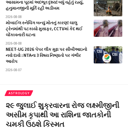
આસામના પૂરમાં અદભૂત દૃશ્ય! બધું વહેતું રહ્યું,
હનુમાનજીની મૂર્તિ રહી અડીખમ
2026-08-08
મોબાઈલ સ્નેચિંગ બન્યું મોતનું કારણ! ચાલુ
ટ્રેનમાંથી પટકાયો મુસાફર, CCTVમાં કેદ થઈ
ચોંકાવનારી ઘટના
2026-08-08
NEET-UG 2026 પેપર લીક મુદ્દા પર સીબીઆઇનો
નવો દાવો : NTAના 3 વિષય નિષ્ણાતો પર ગંભીર
આરોપ
2026-08-07
ASTROLOGY
૨૯ જુલાઈ શુક્રવારના રોજ લક્ષ્મીજીની
અસીમ કૃપાથી આ રાશિના જાતકોની
ચમકી ઉઠશે કિસ્મત