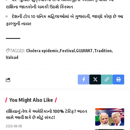
રાશિના જાતકોની ચમકી ઉઠશે કિસ્મત
દેશની ટોપ 10 ધનિક મહિલાઓમાં બે ગુજરાતી, જાણો કોણ છે આ
ફાલ્ગુની નાયર
TAGGED:
Cholera epidemic
Festival
GUJARAT
Tradition
Valsad
You Might Also Like
રશિયાનું તેલ કે અમેરિકાનો 100% ટેરિફ? ભારત
સામે આવી શકે છે મોટું સંકટ!
2026-08-08