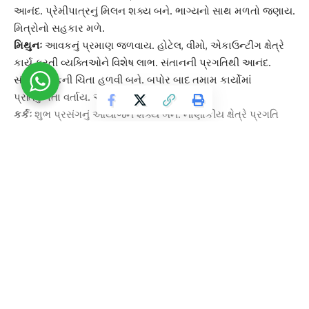
આનંદ. પ્રેમીપાત્રનું મિલન શક્ય બને. ભાગ્યનો સાથ મળતો જણાય.
મિત્રોનો સહકાર મળે.
મિથુનઃ
આવકનું પ્રમાણ જળવાય. હોટેલ, વીમો, એકાઉન્ટીંગ ક્ષેત્રે
કાર્ય કરતી વ્યક્તિઓને વિશેષ લાભ. સંતાનની પ્રગતિથી આનંદ.
સંતાન તરફની ચિંતા હળવી બને. બપોર બાદ તમામ કાર્યોમાં
પ્રતિકુળતા વર્તાય. આથી ધીરજ ધરવી.
કર્કઃ
શુભ પ્રસંગનું આયોજન શક્ય બને. નાણાંકીય ક્ષેત્રે પ્રગતિ
જણાય. સ્થાવર-જંગમ મિલકતથી લાભ. વાહન સુખ મળવાના યોગ
બને છે. સંતાન સંબંધી ચિંતા હળવી બને. યશ-પ્રતિષ્ઠામાં વધારો થાય.
સિંહઃ
કાર્યક્ષેત્રે સફળતા મળતી જણાય. પરિવારના સભ્યો વચ્ચે
પરસ્પર પ્રેમ વધે. નવા રચનાત્મક કાર્યોની શરૂઆત શક્ય બને.
જમીન-મકાનથી લાભ. સ્થાવર જંગમ મિલકતની ખરીદી-વેચાણ શક્ય
Continue Reading
બને. આરોગ્યની કાળજી જરૂરી.
કન્યાઃ
પરિવારમાં આનંદ-ઉત્સાહનું વાતાવરણ જળવાય. તમામ
સભ્યોની પ્રગતિથી આનંદ થાય. કાર્યમાં સફળતા, યશ વધે. માતા-
પિતાનું આરોગ્ય જળવાય. ટેક્સ કન્સલ્ટન્ટ, ઈમ્પોર્ટ-એક્સપોર્ટનું
ધંધામાં વિશેષ લાભ. હાડકાના દુઃખાવાથી સાચવવું.
તુલાઃ
વિનયી, વિવેકી, માનવતાવાદી વલણને કારણે યશ-પ્રતિષ્‍ઠા વધે.