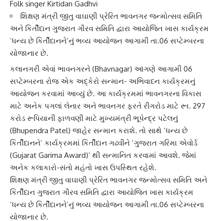
Folk singer Kirtidan Gadhvi
શિક્ષણ મંત્રી જીતુ વાઘાણી પ્રેરિત ભાવનગર જન્મોત્સવ સમિતિ
અને કિર્તીદાન ગુજરાત ગૌરવ સમિતિ દ્વારા આયોજિત ખાસ કાર્યક્રમ
’ધન્ય છે કિર્તીદાનને’નું ભવ્ય આયોજન આગામી તા.06 સપ્ટેમ્બરના
યોજાનાર છે.
કલાનગરી એવાં
ભાવનગર
ને (Bhavnagar) આંગણે આગામી 06
સપ્ટેમ્બરના રોજ એક અદ્કેરો સન્માન- અભિવાદન કાર્યક્રમનું
આયોજન કરવામાં આવ્યું છે. આ કાર્યક્રમમાં ભાવનગરના વિકાસ
માટે અનેક પગલાં લેનાર અને ભાવનગર ફરતે રીંગરોડ માટે રૂા. 297
કરોડ રૂપિયાની ફાળવણી માટે મુખ્યમંત્રી ભૂપેન્દ્ર પટેલનું
(Bhupendra Patel) જાહેર સન્માન કરાશે. તો સાથે ’
ધન્ય છે
કિર્તીદાન
ને’ કાર્યક્રમમાં કિર્તીદાન ગઢવીને ’ગુજરાત ગરિમા એવોર્ડ
(Gujarat Garima Award)’ થી સન્માનિત કરવામાં આવશે. જેમાં
અનેક કલાકારો-સંતો મહંતો ખાસ ઉપસ્થિત રહેશે.
શિક્ષણ મંત્રી જીતુ વાઘાણી પ્રેરિત ભાવનગર જન્મોત્સવ સમિતિ અને
કિર્તીદાન ગુજરાત ગૌરવ સમિતિ દ્વારા આયોજિત ખાસ કાર્યક્રમ
’ધન્ય છે કિર્તીદાનને’નું ભવ્ય આયોજન આગામી તા.06 સપ્ટેમ્બરના
યોજાનાર છે.