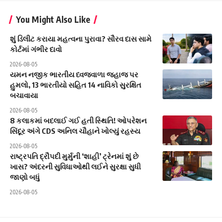
You Might Also Like
શું ડિલીટ કરાયા મહત્વના પુરાવા? સૌરવ દાસ સામે
કોર્ટમાં ગંભીર દાવો
2026-08-05
યમન નજીક ભારતીય ધ્વજવાળા જહાજ પર
હુમલો, 13 ભારતીયો સહિત 14 નાવિકો સુરક્ષિત
બચાવાયા
2026-08-05
8 કલાકમાં બદલાઈ ગઈ હતી સ્થિતિ! ઓપરેશન
સિંદૂર અંગે CDS અનિલ ચૌહાને ખોલ્યું રહસ્ય
2026-08-05
રાષ્ટ્રપતિ દ્રૌપદી મુર્મુની ‘શાહી’ ટ્રેનમાં શું છે
ખાસ? અંદરની સુવિધાઓથી લઈને સુરક્ષા સુધી
જાણો બધું
2026-08-05