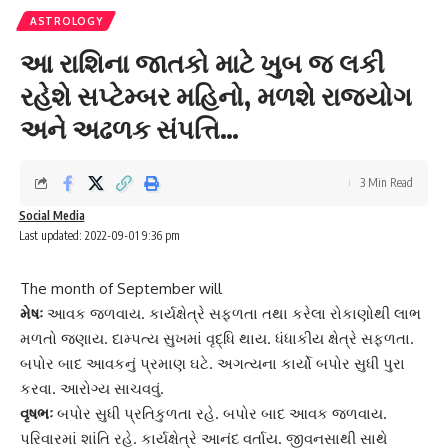
ASTROLOGY
આ રાશિના જાતકો માટે ખુબ જ લકી
રહેશે સપ્ટેમ્બર મહિનો, મળશે રાજયોગ
અને અઢળક સંપત્તિ…
3 Min Read
Social Media
Last updated: 2022-09-01 9:36 pm
The month of September will
મેષઃ
આવક જળવાય. કાર્યક્ષેત્રે સફળતા તથા કરેલા રોકાણોથી લાભ
મળતો જણાય. દામ્પત્ય સુખમાં વૃદ્ધિ થાય. ધંધાકીય ક્ષેત્રે સફળતા.
બપોર બાદ આવકનું પ્રમાણ ઘટે.
અગત્ય
ના કાર્યો બપોર સુધી પુરા
કરવા. આરોગ્ય સાચવવું.
વૃષભઃ
બપોર સુધી પ્રતિકુળતા રહે. બપોર બાદ આવક જળવાય.
પરિવારમાં શાંતિ રહે. કાર્યક્ષેત્રે આનંદ વર્તાય. જીવનસાથી સાથે