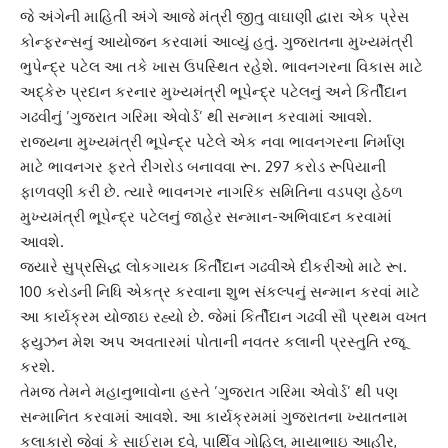
જે અંગેની માહિતી અંગે આજે મંત્રી
જીતુ વાઘાણી
દ્વારા એક પ્રેસ
કોન્ફરન્સનું આયોજન કરવામાં આવ્યું હતું. ગુજરાતના મુખ્યમંત્રી
ભુપેન્દ્ર પટેલ આ તકે ખાસ ઉપસ્થિત રહેશે. ભાવનગરના વિકાસ માટે
અદ્કેરુ પ્રદાન કરનાર મુખ્યમંત્રી ભૂપેન્દ્ર પટેલનું અને કિર્તીદાન
ગઢવીનું ’ગુજરાત ગરિમા એવોર્ડ’ થી સન્માન કરવામાં આવશે.
રાજ્યના મુખ્યમંત્રી ભૂપેન્દ્ર પટેલે એક નવા ભાવનગરના નિર્માણ
માટે ભાવનગર ફરતે રીંગરોડ બનાવવા રૂા. 297 કરોડ રૂપિયાની
ફાળવણી કરી છે. ત્યારે ભાવનગર નાગરિક સમિતિના વડપણ હેઠળ
મુખ્યમંત્રી ભૂપેન્દ્ર પટેલનું જાહેર સન્માન-અભિવાદન કરવામાં
આવશે.
જયારે સુપ્રસિદ્ધ લોકગાયક
કિર્તીદાન ગઢવી
એ દીકરીઓ માટે રૂા.
100 કરોડની નિધિ એકત્ર કરવાના શુભ સંકલ્પનું સન્માન કરવાં માટે
આ કાર્યક્રમ યોજાઇ રહ્યો છે. જેમાં કિર્તીદાન ગઢવી સૌ પ્રથમ વખત
ફ્યુઝન મેશ અપ અવતારમાં પોતાની નવતર કલાની પ્રસ્તુતિ રજૂ
કરશે.
તેમજ તેમને મહાનુભાવોના હસ્તે ’ગુજરાત ગરિમા એવોર્ડ’ થી પણ
સન્માનિત કરવામાં આવશે. આ કાર્યક્રમમાં ગુજરાતના ખ્યાતનામ
કલાકારો જેવાં કે સાઈરામ દવે, પાર્થિવ ગોહિલ, માયાભાઇ આહીર,