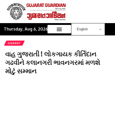
Thursday, Aug 6, 2026
GUJARAT
વાહ ગુજરાતી ! લોકગાયક કીર્તિદાન
ગઢવીને કલાનગરી ભાવનગરમાં મળશે
મોટું સમ્માન