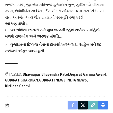
રાજભા ગઢવી, જીગ્નેશ કવિરાજ, હરેશદાન સુરૂ, હાર્દિક દવે, ગીતાબા
ઝાલા, ઉર્વશીબેન રાદડિયા, ઈશાની દવે સહિતના કલાકારો ’રઢિયાળી
રાત’ અંતર્ગત ભવ્ય લોક ડાયરાની પ્રસ્તુતિ રજૂ કરશે.
આ પણ વાંચો :-
આ રાશિના જાતકો માટે ખુબ જ લકી રહેશે સપ્ટેમ્બર મહિનો,
મળશે રાજયોગ અને અઢળક સંપત્તિ…
ગુજરાતના દિગ્ગજ નેતાના દાવાથી ખળભળાટ, ‘સાહેબ મને 50
કરોડની ઓફર આપી હતી…’
TAGGED:
Bhavnagar
Bhupendra Patel
Gujarat Garima Award
GUJARAT GUARDIAN
GUJARATI NEWS
INDIA NEWS
Kirtidan Gadhvi