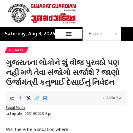
Saturday, Aug 8, 2026
GUJARAT
ગુજરાતના લોકોને શું વીજ પુરવઠો પણ
નહીં મળે તેવા સંજોગો સર્જાશે ? જાણો
ઉર્જામંત્રી કનુભાઈ દેસાઈનું નિવેદન
4 Min Read
Social Media
Last updated: 2022-08-07 8:13 pm
Will there be a situation where