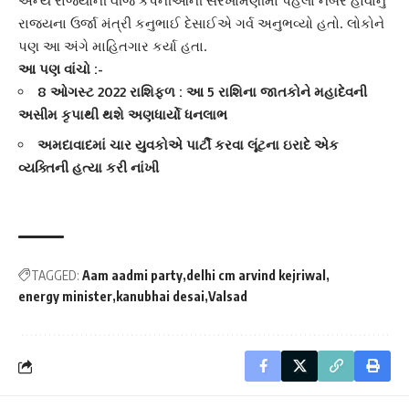
અન્ય રાજ્યોની વીજ કંપનીઓની સરખામણીમાં પહેલા નંબરે હોવાનું
રાજયના ઉર્જા મંત્રી
કનુભાઈ દેસાઈ
એ ગર્વ અનુભવ્યો હતો. લોકોને
પણ આ અંગે માહિતગાર કર્યા હતા.
આ પણ વાંચો :-
8 ઓગસ્ટ 2022 રાશિફળ : આ 5 રાશિના જાતકોને મહાદેવની
અસીમ કૃપાથી થશે અણધાર્યો ધનલાભ
અમદાવાદમાં ચાર યુવકોએ પાર્ટી કરવા લૂંટના ઇરાદે એક
વ્યક્તિની હત્યા કરી નાંખી
TAGGED:
Aam aadmi party
delhi cm arvind kejriwal
energy minister
kanubhai desai
Valsad