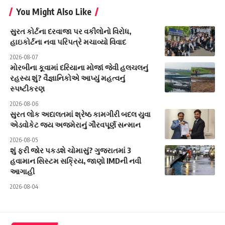
You Might Also Like
સુરત કોર્ટના દરવાજા પર વકીલોનો વિરોધ,
હાઇકોર્ટના નવા પરિપત્રે મચાવ્યો વિવાદ
2026-08-07
મોરબીના કૂવામાં દરિયાના મોજાં જેવી હલચલનું
રહસ્ય શું? વૈજ્ઞાનિકોએ આપ્યું મહત્વનું
સ્પષ્ટીકરણ
2026-08-06
સુરત લોક અદાલતમાં શ્રેષ્ઠ કામગીરી બદલ યુવા
એડવોકેટ જય અજમેરાનું ગૌરવપૂર્ણ સન્માન
2026-08-05
શું ફરી જોર પકડશે ચોમાસું? ગુજરાતમાં 3
હવામાન સિસ્ટમ સક્રિય, જાણો IMDની નવી
આગાહી
2026-08-04