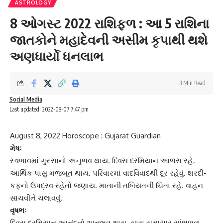
ASTROLOGY
8 ઓગસ્ટ 2022 રાશિફળ : આ 5 રાશિના
જાતકોને મહાદેવની અસીમ કૃપાથી થશે
અણધાર્યો ધનલાભ
3 Min Read
Social Media
Last updated: 2022-08-07 7:47 pm
August 8, 2022 Horoscope : Gujarat Guardian
મેષઃ
સ્વભાવમાં ગુસ્સાનો અનુભવ થાય. દિવસ દરમિયાન આળસ રહે.
આર્થિક પાસુ
મજબૂત થાય. પરિવારમાં વાદવિવાદથી દૂર રહેવું. શરદી-
કફનો ઉપદ્રવ રહેતો જણાય. માતાની તબિયતની ચિંતા રહે. વાહન
સાચવીને ચલાવવું.
વૃષભઃ
દિવસ દરમિયાન આનંદનો અનુભવ થાય. સારા સમાચાર સાંભળવા