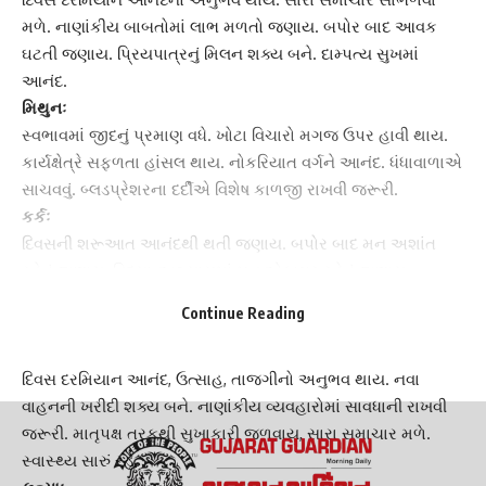
મળે.
નાણાંકીય બાબતો
માં લાભ મળતો જણાય. બપોર બાદ આવક
ઘટતી જણાય. પ્રિયપાત્રનું મિલન શક્ય બને. દામ્પત્ય સુખમાં
આનંદ.
મિથુનઃ
સ્વભાવમાં જીદનું પ્રમાણ વધે. ખોટા વિચારો મગજ ઉપર હાવી થાય.
કાર્યક્ષેત્રે સફળતા હાંસલ થાય. નોકરિયાત વર્ગને આનંદ. ધંધાવાળાએ
સાચવવું. બ્લડપ્રેશરના દર્દીએ વિશેષ કાળજી રાખવી જરૂરી.
કર્કઃ
દિવસની શરૂઆત આનંદથી થતી જણાય. બપોર બાદ મન અશાંત
રહેતું જણાય. વિદ્યા-અભ્યાસમાં મન એકાગ્ર રહેતું જણાય.
સંતાનની પ્રગતિથી આનંદ અનુભવાય. બપોર બાદ આરોગ્ય ક્ષેત્રે
Continue Reading
સાવધાની જરૂરી.
સિંહઃ
દિવસ દરમિયાન આનંદ, ઉત્સાહ, તાજગીનો અનુભવ થાય. નવા
વાહનની ખરીદી શક્ય બને. નાણાંકીય વ્યવહારોમાં સાવધાની રાખવી
જરૂરી. માતૃપક્ષ તરફથી સુખાકારી જળવાય, સારા સમાચાર મળે.
સ્વાસ્થ્ય સારું રહે.