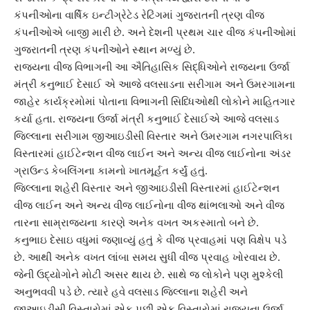
કંપનીઓના વાર્ષિક ઇન્ટીગ્રેટેડ રેટિંગમાં ગુજરાતની ત્રણ વીજ
કંપનીઓએ બાજી મારી છે. અને દેશની પ્રથમ ચાર વીજ કંપનીઓમાં
ગુજરાતની
ત્રણ કંપની
ઓને સ્થાન મળ્યું છે.
રાજ્યના વીજ વિભાગની આ ઐતિહાસિક સિદ્ધિઓને રાજ્યના ઉર્જા
મંત્રી
કનુભાઈ દેસાઈ
એ આજે વલસાડના સરીગામ અને ઉમરગામના
જાહેર કાર્યક્રમોમાં પોતાના વિભાગની સિધ્ધિઓથી લોકોને માહિતગાર
કર્યા હતા. રાજ્યના ઉર્જા મંત્રી કનુભાઈ દેસાઈએ આજે
વલસાડ
જિલ્લાના સરીગામ જીઆઇડીસી વિસ્તાર અને ઉમરગામ નગરપાલિકા
વિસ્તારમાં હાઈટેન્શન વીજ લાઈન અને અન્ય વીજ લાઈનોના અંડર
ગ્રાઉન્ડ કેબલિંગના કામનો ખાતમૂર્હત કર્યું હતું.
જિલ્લાના શહેરી વિસ્તાર અને જીઆઇડીસી વિસ્તારમાં હાઈટેન્શન
વીજ લાઈન અને અન્ય વીજ લાઈનોના વીજ થાંભલાઓ અને વીજ
તારના સામ્રાજ્યના કારણે અનેક વખત અકસ્માતો બને છે.
કનુભાઇ દેસાઇ વધુમાં જણાવ્યું હતું કે
વીજ પ્રવાહ
માં પણ વિક્ષેપ પડે
છે. આથી અનેક વખત લાંબા સમય સુધી વીજ પ્રવાહ ખોરવાય છે.
જેની ઉદ્યોગોને મોટી અસર થાય છે. સાથે જ લોકોને પણ મુશ્કેલી
અનુભવવી પડે છે. ત્યારે હવે વલસાડ જિલ્લાના શહેરી અને
જીઆઇડીસી વિસ્તારોમાં એક પછી એક વિસ્તારોમાં રાજ્યના ઉર્જા