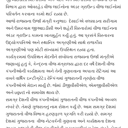
વિભાગ દ્વારા ઓવરહેડ
વીજ લાઈનો
ના અંડર ગ્રાઉન્ડ વીજ લાઈનોમાં
પરિવર્તન કરવાના કામો થઈ રહ્યા છે.
આજે રાજ્યના ઉર્જા મંત્રી કનુભાઇ દેસાઈએ વલસાડના સરીગામ
અને ઉમરગામ જીઆઇડીસી અને શહેરી વિસ્તારોમાં વીજ લાઈનના
અંડર ગ્રાઉન્ડ કામના ખાતમુર્હત કર્યું હતું. આ પ્રસંગે વિસ્તારના
ઉદ્યોગપતિઓ અને સ્થાનિક અગ્રણીઓ સાથે રાજકીય
અગ્રણીઓ પણ મોટી સંખ્યામાં ઉપસ્થિત રહ્યા હતા.
કાર્યક્રમમાં ઉપસ્થિત મેદનીને સંબોધતા રાજ્યના
ઉર્જા મંત્રી
એ
જણાવ્યું હતું કે, કેન્દ્રના વીજ મંત્રાલય દ્વારા દર વર્ષે દેશની વીજ
કંપનીઓની કાર્યક્ષમતા અને તેની ગુણવત્તાના અપાતા રેટિંગમાં આ
વખતે વાર્ષિક ઇન્ટીગ્રેટેડ રેન્કિંગમાં ગુજરાતની ત્રણેય વીજ
કંપનીઓએ મેદાન માર્યું છે. જેમાં ડીજીવીસીએલ, એમજીવીસીએલ
અને ugvcl નો સમાવેશ થાય છે.
સમગ્ર દેશની વીજ કંપનીઓમાં ગુજરાતની
વીજ કંપની
ઓ અવ્વલ
નંબરે છે. તેમણે ગુજરાતનું નામ રોશન કર્યું છે. આમ સમગ્ર દેશમાં
ગુજરાતનો વીજ વિભાગ હરણફાળ પ્રગતિ કરી રહ્યો છે. સમગ્ર
દેશમાં ગુજરાતના વીજ નેટવર્કની ગુણવત્તા અને કાર્યક્ષમતા દેશના