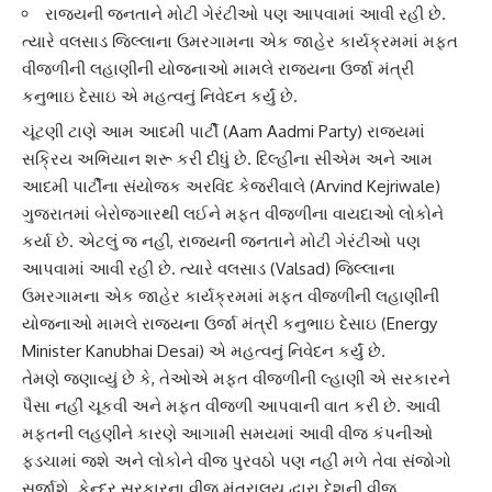
રાજ્યની જનતાને મોટી ગેરંટીઓ પણ આપવામાં આવી રહી છે.
ત્યારે વલસાડ જિલ્લાના ઉમરગામના એક જાહેર કાર્યક્રમમાં મફત
વીજળીની લહાણીની યોજનાઓ મામલે રાજ્યના ઉર્જા મંત્રી
કનુભાઇ દેસાઇ એ મહત્વનું નિવેદન કર્યું છે.
ચૂંટણી ટાણે
આમ આદમી પાર્ટી
(Aam Aadmi Party) રાજ્યમાં
સક્રિય અભિયાન શરૂ કરી દીધું છે. દિલ્હીના સીએમ અને આમ
આદમી પાર્ટીના સંયોજક
અરવિંદ કેજરીવાલે
(Arvind Kejriwale)
ગુજરાતમાં બેરોજગારથી લઈને મફત વીજળીના વાયદાઓ લોકોને
કર્યા છે. એટલું જ નહીં, રાજ્યની જનતાને મોટી ગેરંટીઓ પણ
આપવામાં આવી રહી છે. ત્યારે વલસાડ (Valsad) જિલ્લાના
ઉમરગામના એક જાહેર કાર્યક્રમમાં મફત વીજળીની લહાણીની
યોજનાઓ મામલે રાજ્યના ઉર્જા મંત્રી
કનુભાઇ દેસાઇ
(Energy
Minister Kanubhai Desai) એ મહત્વનું નિવેદન કર્યું છે.
તેમણે જણાવ્યું છે કે, તેઓએ
મફત વીજળી
ની લ્હાણી એ સરકારને
પૈસા નહીં ચૂકવી અને મફત વીજળી આપવાની વાત કરી છે. આવી
મફતની લહણીને કારણે આગામી સમયમાં આવી
વીજ કંપની
ઓ
ફડચામાં જશે અને લોકોને વીજ પુરવઠો પણ નહીં મળે તેવા સંજોગો
સર્જાશે. કેન્દ્ર સરકારના વીજ મંત્રાલય દ્વારા દેશની વીજ