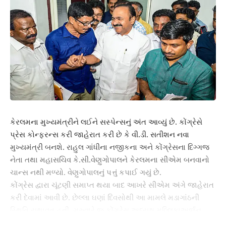
કેરલમના મુખ્યમંત્રીને લઈને સસ્પેન્સનું અંત આવ્યું છે. કોંગ્રેસે
પ્રેસ કોન્ફરન્સ કરી જાહેરાત કરી છે કે વી.ડી. સતીશન નવા
મુખ્યમંત્રી બનશે. રાહુલ ગાંધીના નજીકના અને કોંગ્રેસના દિગ્ગજ
નેતા તથા મહાસચિવ કે.સી.વેણુગોપાલને કેરલમના સીએમ બનવાનો
ચાન્સ નથી મળ્યો. વેણુગોપાલનું પત્તું કપાઈ ગયું છે.
કોંગ્રેસ દ્વારા ચૂંટણી સમાપ્ત થયા બાદ આખરે સીએમ અંગે જાહેરાત
કરી દેવામાં આવી છે. છેલ્લા ઘણાં દિવસોથી આ મામલે મડાગાંઠની
સ્થિતિ યથાવત્ હતી. ગુરુવારે જ કોંગ્રેસ અધ્યક્ષ મલ્લિકાઅર્જુન
ખડગેએ કેરળના મુખ્યમંત્રી પદના ઉમેદવારની જાહેરાત પહેલા