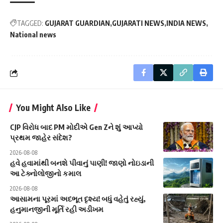
TAGGED:
GUJARAT GUARDIAN
GUJARATI NEWS
INDIA NEWS
National news
You Might Also Like
CJP વિરોધ બાદ PM મોદીએ Gen Zને શું આપ્યો
પ્રથમ જાહેર સંદેશ?
2026-08-08
હવે હવામાંથી બનશે પીવાનું પાણી! જાણો નોઇડાની
આ ટેક્નોલોજીનો કમાલ
2026-08-08
આસામના પૂરમાં અદભૂત દૃશ્ય! બધું વહેતું રહ્યું,
હનુમાનજીની મૂર્તિ રહી અડીખમ