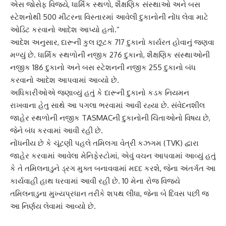
એસ જોસેફ વિજયે, ધાર્મિક સ્થળો, શૈક્ષણિક સંસ્થાઓ અને બસ
સ્ટેશનોથી 500 મીટરના વિસ્તારમાં આવેલી દુકાનોની નોંધ લેવા માટે
ઓડિટ કરવાનો આદેશ આપ્યો હતો.”
આદેશ અનુસાર, દારૂની કુલ છૂટક 717 દુકાનો કાર્યરત હોવાનું જણવા
મળ્યું છે. ધાર્મિક સ્થળોની નજીક 276 દુકાનો, શૈક્ષણિક સંસ્થાઓની
નજીક 186 દુકાનો અને બસ સ્ટેશનની નજીક 255 દુકાનો બંધ
કરવાનો આદેશ આપવામાં આવ્યો છે.
અધિકારીઓએ જણાવ્યું હતું કે દારૂની દુકાનો કડક નિયમન
રાખવાના હેતુ સાથે આ પગલા ભરવામાં આવી રહ્યા છે. સંવેદનશીલ
જાહેર સ્થળોની નજીક TASMACની દુકાનોની ચિંતાઓનો વિષય છે,
જેને બંધ કરવામાં આવી રહી છે.
નોંધનીય છે કે ચૂંટણી પહલે તમિલગા વેત્રી કઝગમ (TVK) દ્વારા
જાહેર કરવામાં આવેલા મેનિફેસ્ટોમાં, એવું વચન આપવામાં આવ્યું હતું
કે તે તમિલનાડુને ડ્રગ મુક્ત બનાવવામાં મદદ કરશે, જેના અંતર્ગત આ
કાર્યવાહી હાથ ધરવામાં આવી રહી છે. 10 મેના રોજ વિજયે
તમિલનાડુના મુખ્યપ્રધાન તરીકે શપથ લીધા, જેના બે દિવસ પછી જ
આ નિર્ણય લેવામાં આવ્યો છે.