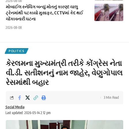
2026-08-08
મોબાઈલ સ્નેચિંગ બન્યું મોતનું કારણ! ચાલુ
ટ્રેનમાંથી પટકાયો મુસાફર, CCTVમાં કેદ થઈ
ચોંકાવનારી ઘટના
2026-08-08
POLITICS
કેરલમના મુખ્યમંત્રી તરીકે કોંગ્રેસ નેતા
વી.ડી. સતીશનનું નામ જાહેર, વેણુગોપાલ
રેસમાંથી બહાર
3 Min Read
Social Media
Last updated: 2026-05-14 2:12 pm