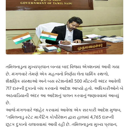
તમિલનાડુના મુખ્યપ્રધાન બન્યા બાદ વિજય એક્શનમાં આવી ગયા
છે. મંગળવારે તેમણે એક મહત્વનો નિર્ણય લેતા ધાર્મિક સ્થળો,
શૈક્ષણિક સંસ્થાઓ અને બસ સ્ટેશનોથી 500 મીટરની અંદર આવેલી
717 દારૂની દુકાનો બંધ કરવાનો આદેશ આપ્યો હતો. અધિકારીઓને બે
અઠવાડિયાની અંદર આ આદેશનું પાલન કરવાનું જણાવવામાં આવ્યું
છે.
આજે મંગળવારે જાહેર કરવામાં આવેલા એક સરકારી આદેશ મુજબ,
“તમિલનાડુ સ્ટેટ માર્કેટિંગ કોર્પોરેશન દ્વારા હાલમાં 4,765 દારૂની
છૂટક દુકાનો ચલાવવામાં આવી રહી છે. તમિલનાડુના મુખ્ય પ્રધાન,