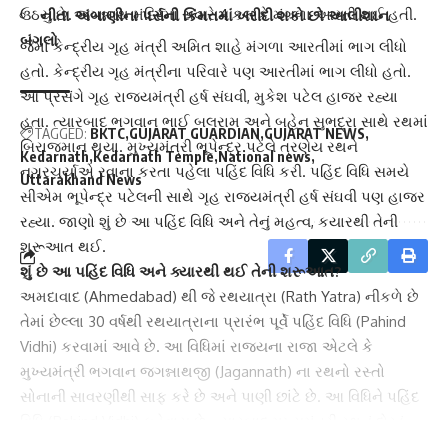
ઉઠયું છે. જગન્નાથ મંદિરમાં સવારે 4 કલાકે મંગળા આરતી થઈ હતી.
નીતા અંબાણીના પર્સની કિંમતમાં ખરીદી શકો છો આલીશાન
બંગલો
જેમાં
કેન્દ્રીય ગૃહ મંત્રી અમિત શાહે
મંગળા આરતીમાં ભાગ લીધો
હતો. કેન્દ્રીય ગૃહ મંત્રીના પરિવારે પણ આરતીમાં ભાગ લીધો હતો.
આ પ્રસંગે
ગૃહ રાજ્યમંત્રી હર્ષ સંઘવી
, મુકેશ પટેલ હાજર રહ્યા
હતા. ત્યારબાદ ભગવાન ભાઈ બલરામ અને બહેન સુભદ્રા સાથે રથમાં
TAGGED:
BKTC
GUJARAT GUARDIAN
GUJARAT NEWS
બિરાજમાન થયા. મુખ્યમંત્રી ભૂપેન્દ્ર પટેલે ત્રણેય રથને
Kedarnath
Kedarnath Temple
National news
નગરચર્યાએ રવાના કરતા પહેલા પહિંદ વિધિ કરી. પહિંદ વિધિ સમયે
Uttarakhand News
સીએમ ભૂપેન્દ્ર પટેલ
ની સાથે ગૃહ રાજ્યમંત્રી હર્ષ સંઘવી પણ હાજર
રહ્યા. જાણો શું છે આ પહિંદ વિધિ અને તેનું મહત્વ, કયારથી તેની
શરૂઆત થઈ.
શું છે આ પહિંદ વિધિ અને ક્યારથી થઈ તેની શરૂઆત?
અમદાવાદ
(Ahmedabad) થી જે રથયાત્રા (Rath Yatra) નીકળે છે
તેમાં છેલ્લા 30 વર્ષથી રથયાત્રાના પ્રારંભ પૂર્વે પહિંદ વિધિ (Pahind
Vidhi) કરવામાં આવે છે. આ વિધિમાં રાજ્યના રાજા એટલે કે
મુખ્યમંત્રી ભગવાન જગન્નાથજી (Jagannath) ના રથનો રસ્તો
સોનાની સાવરણી
થી સાફ કરે છે અને પાણી છાંટે છે. આ વિધિને પહિંદ
વિધિ (Pahind Vidhi) કહેવાય છે. ત્યારબાદ મુખ્યમંત્રી રથનું દોરડું
ખેંચીને રથયાત્રાનો પ્રારંભ કરાવે છે. ગુજરાત રાજ્યમાં પહિંદ વિધિની