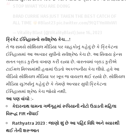
STOP WHAT YOU ARE DOING
BRAD CURRIE HAS JUST TAKEN THE BEST CATCH OF
ALL TIME
#Blast23
pic.twitter.com/9tQTYmWxWI
— Vitality Blast (@VitalityBlast)
June 16, 2023
ક્રિકેટ ઈતિહાસનો સર્વશ્રેષ્ઠ કેચ…!
તે જ સમયે
સોશિયલ મીડિયા
પર ચાહકોનું કહેવું છે કે ક્રિકેટના
ઈતિહાસમાં આ અત્યાર સુધીનો સર્વશ્રેષ્ઠ કેચ છે. આ સિવાય ફેન્સ
સતત બ્રાડ કુરીના વખાણ કરી રહ્યા છે. વાસ્તવમાં બ્રાડ
કુરીએ
ટાઈમલ મિલ્સ
માંથી હવામાં ઉડતો અકલ્પનીય કેચ લીધો. હવે આ
વીડિયો સોશિયલ મીડિયા પર ખૂબ જ વાયરલ થઈ રહ્યો છે. સોશિયલ
મીડિયા યુઝર્સનું કહેવું છે કે તેમણે અત્યાર સુધી ક્રિકેટના
ઈતિહાસમાં શ્રેષ્ઠ કેચ જોયો નથી.
આ પણ વાંચો :-
કેદારનાથ ધામના ગર્ભગૃહમાં રૂપિયાની નોટો ઉડાડતી મહિલા
વિરૂદ્ધ FIR નોંધાઈ
Rathyatra 2023 : જાણો શું છે આ પહિંદ વિધિ અને ક્યારથી
થઈ તેની શરૂઆત