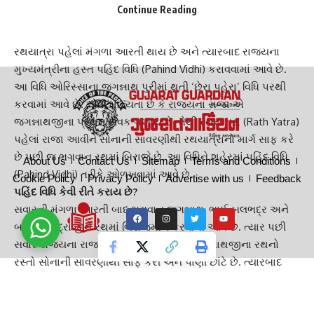
Continue Reading
શરૂઆત 1990થી શરૂ કરવામાં આવી હતી.
રાજ્યના મુખ્યમંત્રી જ કેમ કરાવે પહિંદ વિધિ?
રથયાત્રા પહેલાં મંગળા આરતી થાય છે અને ત્યારબાદ રાજ્યના
મુખ્યમંત્રીના હસ્ત
પહિંદ વિધિ
(Pahind Vidhi) કરાવવામાં આવે છે.
આ વિધિ ઓરિસ્સાના જગન્નાથ પુરીમાં થતી ‘છેરા પહેરા’ વિધિ પરથી
કરવામાં આવે છે. એવી માન્યતા છે કે રાજ્યના રાજા એ
જગન્નાથજીના પ્રથમ સેવક ગણાય છે. તેથી
રથયાત્રા
(Rath Yatra)
પહેલાં રાજા આવીને સોનાની સાવરણીથી રથયાત્રાનો માર્ગ સાફ કરે
છે પછી જ ભગવાન રથમાં બિરાજે છે. આ વિધિને શહેરમાં પહિંદ વિધિ
About Us
Contact Us
Sitemap
Terms and Conditions
(Pahind Vidhi) તરીકે ઓળખવામાં આવે છે.
Cookie Policy
Privacy Policy
Advertise with us
Feedback
પહિંદ વિધિ કેવી રીતે કરાય છે?
સવારની મંગળા આરતી બાદ ભગવાન
જગન્નાથ
, ભાઈ બલભદ્ર અને
બહેન સુભદ્રાજીને રથમાં બિરાજમાન કરવામાં આવે છે. ત્યાર પછી
સવારે રાજ્યના રાજા એટલે કે મુખ્યમંત્રી જગન્નાથજીના રથનો
રસ્તો સોનાની સાવરણીથી સાફ કરી અને પાણી છાંટે છે. ત્યારબાદ
મુખ્યમંત્રી રથનું દોરડું ખેંચીને રથયાત્રાનો પ્રારંભ કરાવે છે.
આ પણ વાંચો :-