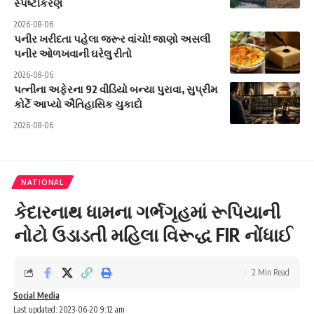
સ્પષ્ટીકરણ
2026-08-06
પનીર ખરીદતા પહેલા જરૂર વાંચો! જાણો અસલી
પનીર ઓળખવાની ઘરેલુ રીતો
2026-08-06
પત્નીના અફેરના 92 વીડિયો બન્યા પુરાવા, સુપ્રીમ
કોર્ટે આપ્યો ઐતિહાસિક ચુકાદો
2026-08-06
NATIONAL
કેદારનાથ ધામના ગર્ભગૃહમાં રૂપિયાની
નોટો ઉડાડતી મહિલા વિરૂદ્ધ FIR નોંધાઈ
2 Min Read
Social Media
Last updated: 2023-06-20 9:12 am