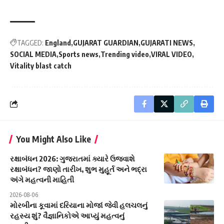
TAGGED:
England
GUJARAT GUARDIAN
GUJARATI NEWS
SOCIAL MEDIA
Sports news
Trending video
VIRAL VIDEO
Vitality blast catch
You Might Also Like
રક્ષાબંધન 2026: ગુજરાતમાં ક્યારે ઉજવાશે
રક્ષાબંધન? જાણો તારીખ, શુભ મુહૂર્ત અને ભદ્રા
અંગે મહત્વની માહિતી
2026-08-06
મોરબીના કૂવામાં દરિયાના મોજાં જેવી હલચલનું
રહસ્ય શું? વૈજ્ઞાનિકોએ આપ્યું મહત્વનું