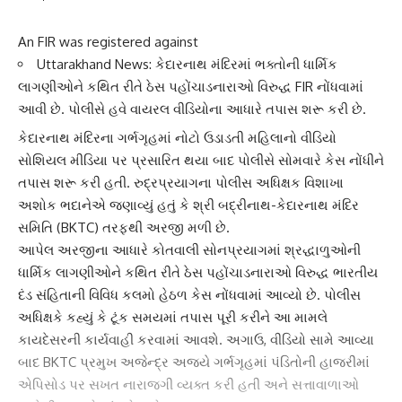
An FIR was registered against
Uttarakhand News: કેદારનાથ મંદિરમાં ભક્તોની ધાર્મિક
લાગણીઓને કથિત રીતે ઠેસ પહોંચાડનારાઓ વિરુદ્ધ FIR નોંધવામાં
આવી છે. પોલીસે હવે વાયરલ વીડિયોના આધારે તપાસ શરૂ કરી છે.
કેદારનાથ મંદિર
ના ગર્ભગૃહમાં નોટો ઉડાડતી મહિલાનો વીડિયો
સોશિયલ મીડિયા
પર પ્રસારિત થયા બાદ પોલીસે સોમવારે કેસ નોંધીને
તપાસ શરૂ કરી હતી. રુદ્રપ્રયાગના પોલીસ અધિક્ષક વિશાખા
અશોક ભદાનેએ જણાવ્યું હતું કે શ્રી બદ્રીનાથ-કેદારનાથ મંદિર
સમિતિ (BKTC) તરફથી અરજી મળી છે.
આપેલ અરજીના આધારે કોતવાલી સોનપ્રયાગમાં શ્રદ્ધાળુઓની
ધાર્મિક લાગણી
ઓને કથિત રીતે ઠેસ પહોંચાડનારાઓ વિરુદ્ધ ભારતીય
દંડ સંહિતાની વિવિધ કલમો હેઠળ કેસ નોંધવામાં આવ્યો છે. પોલીસ
અધિક્ષકે કહ્યું કે ટૂંક સમયમાં તપાસ પૂરી કરીને આ મામલે
કાયદેસરની કાર્યવાહી
કરવામાં આવશે. અગાઉ, વીડિયો સામે આવ્યા
બાદ BKTC પ્રમુખ અજેન્દ્ર અજયે ગર્ભગૃહમાં પંડિતોની હાજરીમાં
એપિસોડ પર સખત નારાજગી વ્યક્ત કરી હતી અને સત્તાવાળાઓ