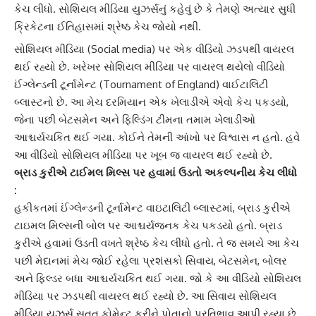
કેચ લીધો. સોશિયલ મીડિયા યુઝર્સનું કહેવું છે કે તેમણે અત્યાર સુધી
ક્રિકેટના ઈતિહાસમાં શ્રેષ્ઠ કેચ જોયો નથી.
સોશિયલ મીડિયા
(Social media) પર એક વીડિયો ઝડપથી વાયરલ
થઈ રહ્યો છે. ખરેખર સોશિયલ મીડિયા પર વાયરલ થયેલો વીડિયો
ઈંગ્લેન્ડની ટૂર્નામેન્ટ
(Tournament of England) વાઈટાલિટી
બ્લાસ્ટનો છે. આ મેચ દરમિયાન એક ખેલાડીએ એવો કેચ પકડયો,
જેના પછી બેટસમેન અને ફિલ્ડિંગ ટીમના તમામ ખેલાડીઓ
આશ્ચર્યચકિત થઈ ગયા. કોઈને તેમની આંખો પર વિશ્વાસ ન હતો. હવે
આ વીડિયો
સોશિયલ મીડિયા
પર ખૂબ જ વાયરલ થઈ રહ્યો છે.
બ્રાડ કુરીએ ટાઈમલ મિલ્સ પર હવામાં ઉડતો અકલ્પનીય કેચ લીધો
:
હકીકતમાં
ઈંગ્લેન્ડની ટૂર્નામેન્ટ
વાઇટાલિટી બ્લાસ્ટમાં, બ્રાડ કુરીએ
ટાઇમલ મિલ્સની બોલ પર આશ્ચર્યજનક કેચ પકડયો હતો. બ્રાડ
કુરીએ હવામાં ઉડતી વખતે શ્રેષ્ઠ કેચ લીધો હતો. તે જ સમયે આ કેચ
પછી મેદાનમાં મેચ જોઈ રહેલા પ્રશંસકો સિવાય, બેટસમેન, બોલર
અને ફિલ્ડર બધા આશ્ચર્યચકિત થઈ ગયા. જો કે આ વીડિયો
સોશિયલ
મીડિયા
પર ઝડપથી વાયરલ થઈ રહ્યો છે. આ સિવાય સોશિયલ
મીડિયા યુઝર્સ સતત કોમેન્ટ કરીને પોતાનો પ્રતિભાવ આપી રહ્યા છે.