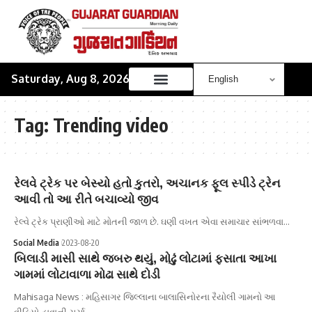
Saturday, Aug 8, 2026
Tag:
Trending video
રેલવે ટ્રેક પર બેસ્યો હતો કુતરો, અચાનક ફૂલ સ્પીડે ટ્રેન
આવી તો આ રીતે બચાવ્યો જીવ
રેલ્વે ટ્રેક પ્રાણીઓ માટે મોતની જાળ છે. ઘણી વખત એવા સમાચાર સાંભળવા…
Social Media
2023-08-20
બિલાડી માસી સાથે જબરુ થયું, મોઢું લોટામાં ફસાતા આખા
ગામમાં લોટાવાળા મોઢા સાથે દોડી
Mahisaga News : મહિસાગર જિલ્લાના બાલાસિનોરના રૈયોલી ગામનો આ
વીડિયો હાવાની ચર્ચા…