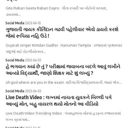
Gita Rabari Geeta Rabari Dayro : ગીતા રબારી પર નોટોનો વરસાદ,
ડાયરામાં…
Social Media
2023-04-10
ગુજરાતી ગાયક કીર્તિદાન ગઢવી પહેલીવાર એવો ડાયરો કરશે
જેમાં રૂપિયા નહિ ઉડે !
Gujarati singer Kirtidan Gadhvi Hanuman Temple : રાજ્યમાં પ્રથમવાર
પશુઓ માટે રોટલીયોત્સવ…
Social Media
2023-04-05
હે ભગવાન ક્યાં છે તું ? પરીક્ષામાં જવાબના બદલે આવું લખીને
આવ્યો વિદ્યાર્થી, જાણો શિક્ષક માટે શું લખ્યું ?
oh god where are you In the exam ચંદીગઢ વિશ્વવિદ્યાલયની. જ્યાં એક…
Social Media
2023-04-03
Live Death Video : લગ્નમાં નાચતા યુવકને બિલ્લી પગે
આવ્યું મોત, બહુ વાયરલ થયો મોતનો આ વીડિયો
Live Death Video Trending Video : પંચમહાલના મોરવા હડફના રજાયતામાં
લગ્ન પ્રસંગમાં…