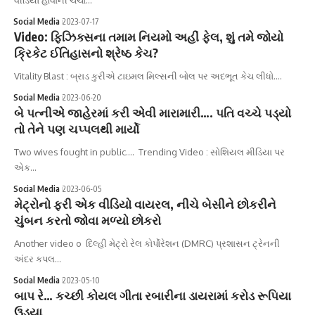
Social Media
2023-07-17
Video: ફિઝિક્સના તમામ નિયમો અહીં ફેલ, શું તમે જોયો
ક્રિકેટ ઈતિહાસનો શ્રેષ્ઠ કેચ?
Vitality Blast : બ્રાડ કુરીએ ટાઇમલ મિલ્સની બોલ પર અદભૂત કેચ લીધો.…
Social Media
2023-06-20
બે પત્નીએ જાહેરમાં કરી એવી મારામારી…. પતિ વચ્ચે પડ્યો
તો તેને પણ ચપ્પલથી માર્યો
Two wives fought in public.... Trending Video : સોશિયલ મીડિયા પર
એક…
Social Media
2023-06-05
મેટ્રોનો ફરી એક વીડિયો વાયરલ, નીચે બેસીને છોકરીને
ચુંબન કરતો જોવા મળ્યો છોકરો
Another video o દિલ્હી મેટ્રો રેલ કોર્પોરેશન (DMRC) પ્રશાસન ટ્રેનની
અંદર કપલ…
Social Media
2023-05-10
બાપ રે… કચ્છી કોયલ ગીતા રબારીના ડાયરામાં કરોડ રૂપિયા
ઉડ્યા